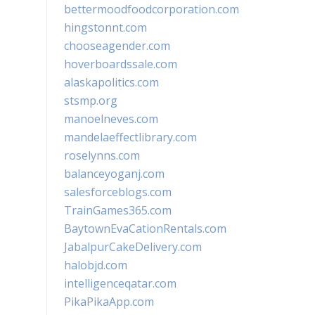
bettermoodfoodcorporation.com
hingstonnt.com
chooseagender.com
hoverboardssale.com
alaskapolitics.com
stsmp.org
manoelneves.com
mandelaeffectlibrary.com
roselynns.com
balanceyoganj.com
salesforceblogs.com
TrainGames365.com
BaytownEvaCationRentals.com
JabalpurCakeDelivery.com
halobjd.com
intelligenceqatar.com
PikaPikaApp.com