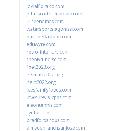
jovialfloralco.com
johnlscotthometeam.com
u-seehomes.com
watersportslagonissi.com
mischieffashion.com
eduwyre.com
retro-interiors.com
theblvd-boise.com
fpet2023.org
e-smart2022.org
ngrc2022.org
leesfamilyfoods.com
lewis-lewis-cpas.com
eleontennis.com
cyetus.com
bradfordshops.com
almadenranchsanjose.com