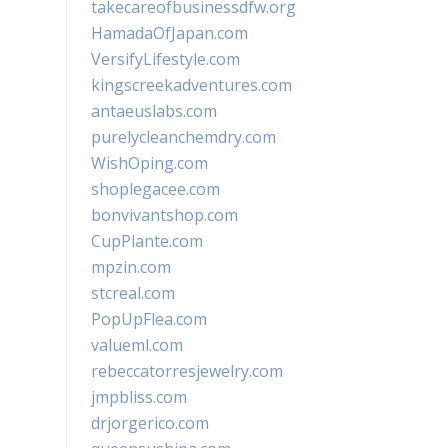
takecareofbusinessdfw.org
HamadaOfJapan.com
VersifyLifestyle.com
kingscreekadventures.com
antaeuslabs.com
purelycleanchemdry.com
WishOping.com
shoplegacee.com
bonvivantshop.com
CupPlante.com
mpzin.com
stcreal.com
PopUpFlea.com
valueml.com
rebeccatorresjewelry.com
jmpbliss.com
drjorgerico.com