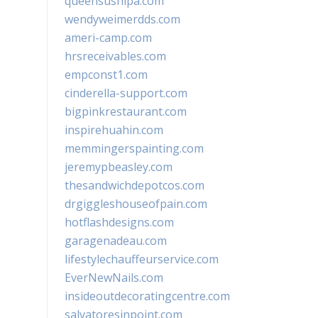
queensushipa.com
wendyweimerdds.com
ameri-camp.com
hrsreceivables.com
empconst1.com
cinderella-support.com
bigpinkrestaurant.com
inspirehuahin.com
memmingerspainting.com
jeremypbeasley.com
thesandwichdepotcos.com
drgiggleshouseofpain.com
hotflashdesigns.com
garagenadeau.com
lifestylechauffeurservice.com
EverNewNails.com
insideoutdecoratingcentre.com
salvatoresinpoint.com