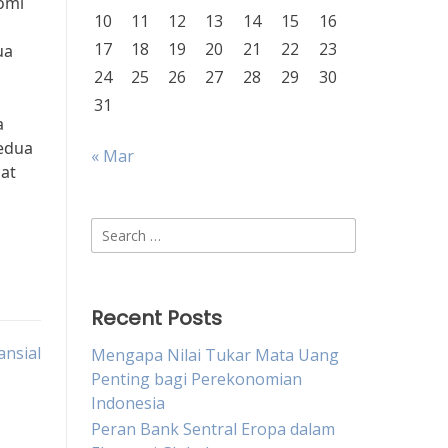
nomi
10
11
12
13
14
15
16
17
18
19
20
21
22
23
ua
24
25
26
27
28
29
30
31
a
kedua
« Mar
at
Search
for:
Recent Posts
nsial
Mengapa Nilai Tukar Mata Uang
Penting bagi Perekonomian
Indonesia
Peran Bank Sentral Eropa dalam