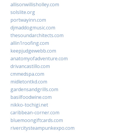
allisonwillisholley.com
solslite.org
portwayinn.com
djmaddogmusic.com
thesoundarchitects.com
allin1roofing.com
keepjudgewebb.com
anatomyofadventure.com
drivancastillo.com
cmmedspa.com
midletontkd.com
gardensandgrills.com
basilfoodwine.com
nikko-tochigi.net
caribbean-corner.com
bluemoongiftcards.com
rivercitysteampunkexpo.com