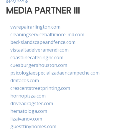
MEDIA PARTNER III
vwrepairarlington.com
cleaningservicebaltimore-md.com
beckslandscapeandfence.com
vistaaltadelveramendi.com
coastlinecateringnc.com
cuesburgershouston.com
psicologiaespecializadaencampeche.com
dmtacos.com
crescentstreetprinting.com
hornopizza.com
driveadragster.com
hematologa.com
lizaivanov.com
guesttinyhomes.com