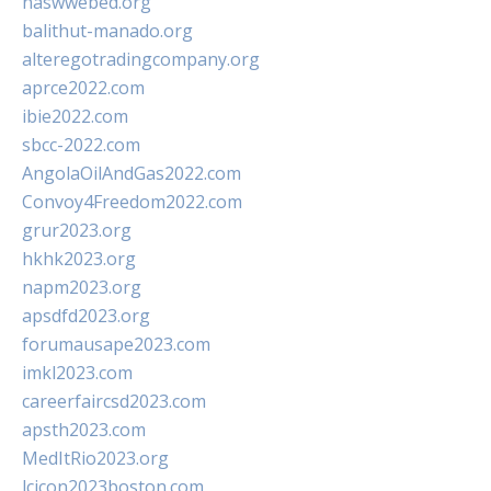
naswwebed.org
balithut-manado.org
alteregotradingcompany.org
aprce2022.com
ibie2022.com
sbcc-2022.com
AngolaOilAndGas2022.com
Convoy4Freedom2022.com
grur2023.org
hkhk2023.org
napm2023.org
apsdfd2023.org
forumausape2023.com
imkl2023.com
careerfaircsd2023.com
apsth2023.com
MedItRio2023.org
lcicon2023boston.com