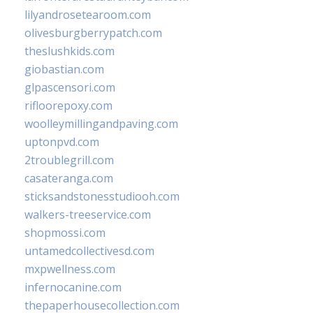
lilyandrosetearoom.com
olivesburgberrypatch.com
theslushkids.com
giobastian.com
glpascensori.com
rifloorepoxy.com
woolleymillingandpaving.com
uptonpvd.com
2troublegrill.com
casateranga.com
sticksandstonesstudiooh.com
walkers-treeservice.com
shopmossi.com
untamedcollectivesd.com
mxpwellness.com
infernocanine.com
thepaperhousecollection.com