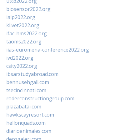
utcd2022.org
biosensor2022.org
ialp2022.org
klivet2022.org
ifac-hms2022.org
taoms2022.org
iias-euromena-conference2022.org
ivd2022.org
csity2022.org
ibsarstudyabroad.com
bennusehgall.com
tsecincinnati.com
roderconstructiongroup.com
plazabatai.com
hawkscayresort.com
hellonquads.com
diarioanimales.com
decogaleri.com