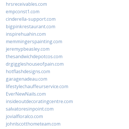
hrsreceivables.com
empconst1.com
cinderella-support.com
bigpinkrestaurant.com
inspirehuahin.com
memmingerspainting.com
jeremypbeasley.com
thesandwichdepotcos.com
drgiggleshouseofpain.com
hotflashdesigns.com
garagenadeau.com
lifestylechauffeurservice.com
EverNewNails.com
insideoutdecoratingcentre.com
salvatoresinpoint.com
jovialfloralco.com
johnlscotthometeam.com