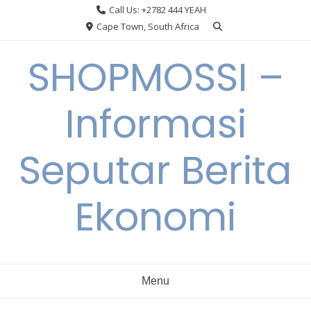
Skip
Call Us: +2782 444 YEAH
to
Cape Town, South Africa
content
SHOPMOSSI –
Informasi
Seputar Berita
Ekonomi
Menu