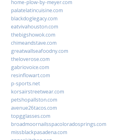
home-plow-by-meyer.com
palatelatincuisine.com
blackdoglegacy.com
eatvivahouston.com
thebigshowok.com
chimeandstave.com
greatwallseafoodny.com
theloverose.com
gabriovoice.com
resinflowart.com
p-sports.net
korsairstreetwear.com
petshopallston.com
avenue26tacos.com
topgglasses.com
broadmoornailsspacoloradosprings.com
missblackpasadena.com