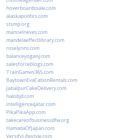
chooseagender.com
hoverboardssale.com
alaskapolitics.com
stsmp.org
manoelneves.com
mandelaeffectlibrary.com
roselynns.com
balanceyoganj.com
salesforceblogs.com
TrainGames365.com
BaytownEvaCationRentals.com
JabalpurCakeDelivery.com
halobjd.com
intelligenceqatar.com
PikaPikaApp.com
takecareofbusinessdfw.org
HamadaOfJapan.com
VersifyLifestyle.com