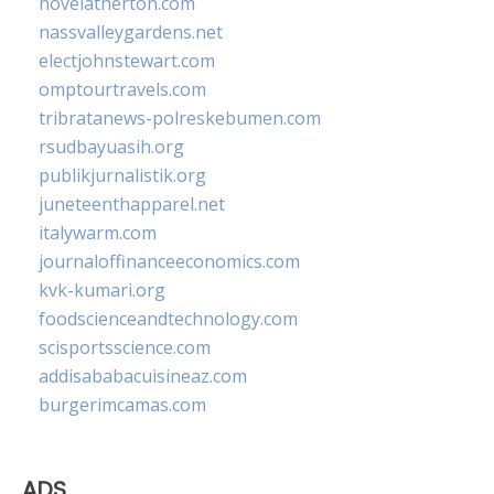
novelatherton.com
nassvalleygardens.net
electjohnstewart.com
omptourtravels.com
tribratanews-polreskebumen.com
rsudbayuasih.org
publikjurnalistik.org
juneteenthapparel.net
italywarm.com
journaloffinanceeconomics.com
kvk-kumari.org
foodscienceandtechnology.com
scisportsscience.com
addisababacuisineaz.com
burgerimcamas.com
ADS