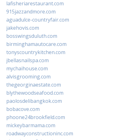
lafisheriarestaurant.com
915jazzandmore.com
aguadulce-countryfair.com
jakehovis.com
bosswingsduluth.com
birminghamautocare.com
tonyscountrykitchen.com
jbellasnailspa.com
mychaihouse.com
alvisgrooming.com
thegeorginaestate.com
blythewoodseafood.com
paolosdelibangkok.com
bobacove.com
phoone24brookfield.com
mickeybarmama.com
roadwayconstructioninc.com