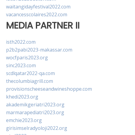
waitangidayfestival2022.com
vacancesscolaires2022.com
MEDIA PARTNER II
isth2022.com
p2b2pabi2023-makassar.com
wocfparis2023.org
sinc2023.com
scdlqatar2022-qa.com
thecolumbiagrill.com
provisionscheeseandwineshoppe.com
khedi2023.org
akademikgeriatri2023.org
marmarapediatri2023.org
emchie2023.org
girisimselradyoloji2022.org