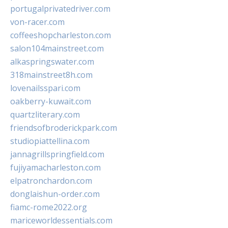
portugalprivatedriver.com
von-racer.com
coffeeshopcharleston.com
salon104mainstreet.com
alkaspringswater.com
318mainstreet8h.com
lovenailsspari.com
oakberry-kuwait.com
quartzliterary.com
friendsofbroderickpark.com
studiopiattellina.com
jannagrillspringfield.com
fujiyamacharleston.com
elpatronchardon.com
donglaishun-order.com
fiamc-rome2022.org
mariceworldessentials.com