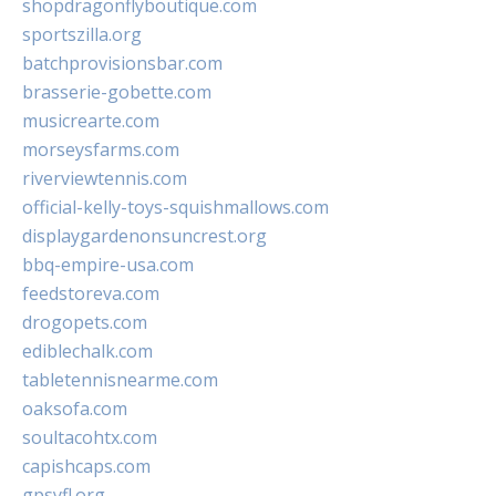
shopdragonflyboutique.com
sportszilla.org
batchprovisionsbar.com
brasserie-gobette.com
musicrearte.com
morseysfarms.com
riverviewtennis.com
official-kelly-toys-squishmallows.com
displaygardenonsuncrest.org
bbq-empire-usa.com
feedstoreva.com
drogopets.com
ediblechalk.com
tabletennisnearme.com
oaksofa.com
soultacohtx.com
capishcaps.com
gpsyfl.org