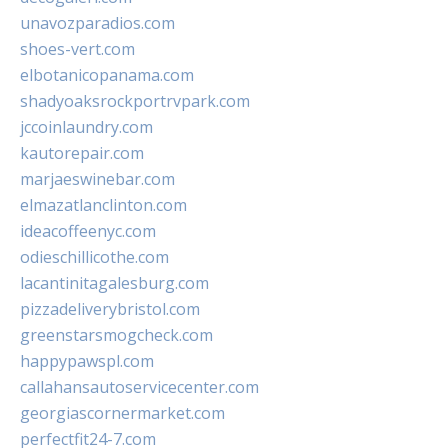
unavozparadios.com
shoes-vert.com
elbotanicopanama.com
shadyoaksrockportrvpark.com
jccoinlaundry.com
kautorepair.com
marjaeswinebar.com
elmazatlanclinton.com
ideacoffeenyc.com
odieschillicothe.com
lacantinitagalesburg.com
pizzadeliverybristol.com
greenstarsmogcheck.com
happypawspl.com
callahansautoservicecenter.com
georgiascornermarket.com
perfectfit24-7.com