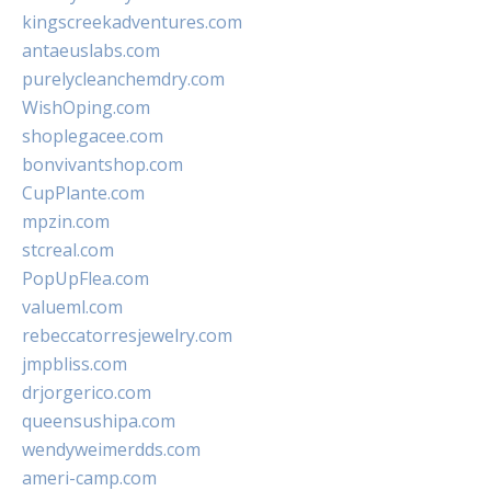
kingscreekadventures.com
antaeuslabs.com
purelycleanchemdry.com
WishOping.com
shoplegacee.com
bonvivantshop.com
CupPlante.com
mpzin.com
stcreal.com
PopUpFlea.com
valueml.com
rebeccatorresjewelry.com
jmpbliss.com
drjorgerico.com
queensushipa.com
wendyweimerdds.com
ameri-camp.com