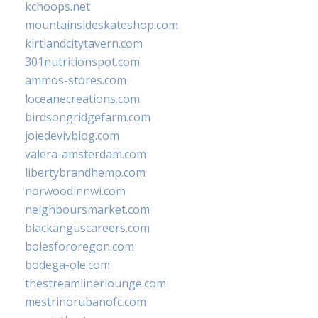
kchoops.net
mountainsideskateshop.com
kirtlandcitytavern.com
301nutritionspot.com
ammos-stores.com
loceanecreations.com
birdsongridgefarm.com
joiedevivblog.com
valera-amsterdam.com
libertybrandhemp.com
norwoodinnwi.com
neighboursmarket.com
blackanguscareers.com
bolesfororegon.com
bodega-ole.com
thestreamlinerlounge.com
mestrinorubanofc.com