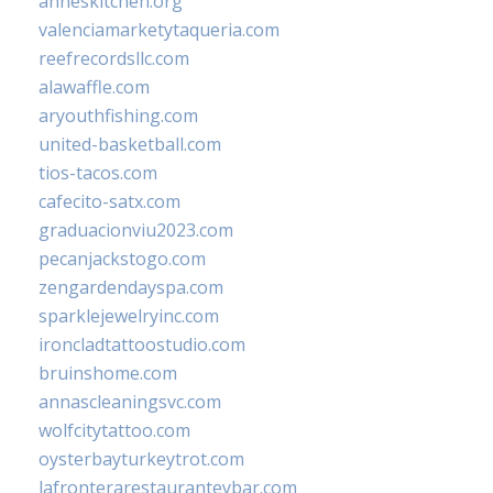
anneskitchen.org
valenciamarketytaqueria.com
reefrecordsllc.com
alawaffle.com
aryouthfishing.com
united-basketball.com
tios-tacos.com
cafecito-satx.com
graduacionviu2023.com
pecanjackstogo.com
zengardendayspa.com
sparklejewelryinc.com
ironcladtattoostudio.com
bruinshome.com
annascleaningsvc.com
wolfcitytattoo.com
oysterbayturkeytrot.com
lafronterarestauranteybar.com