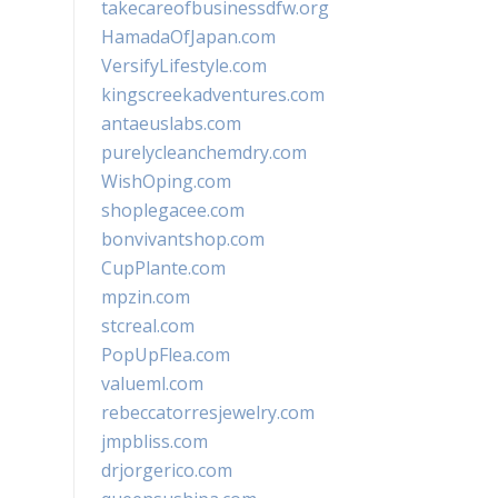
takecareofbusinessdfw.org
HamadaOfJapan.com
VersifyLifestyle.com
kingscreekadventures.com
antaeuslabs.com
purelycleanchemdry.com
WishOping.com
shoplegacee.com
bonvivantshop.com
CupPlante.com
mpzin.com
stcreal.com
PopUpFlea.com
valueml.com
rebeccatorresjewelry.com
jmpbliss.com
drjorgerico.com