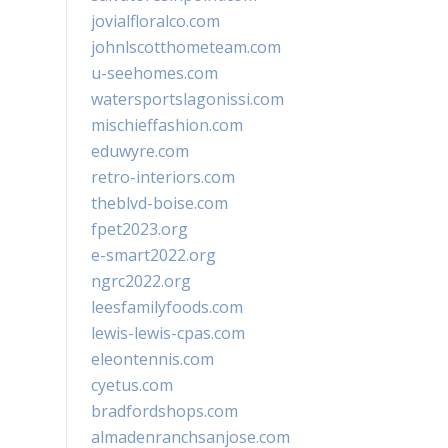
jovialfloralco.com
johnlscotthometeam.com
u-seehomes.com
watersportslagonissi.com
mischieffashion.com
eduwyre.com
retro-interiors.com
theblvd-boise.com
fpet2023.org
e-smart2022.org
ngrc2022.org
leesfamilyfoods.com
lewis-lewis-cpas.com
eleontennis.com
cyetus.com
bradfordshops.com
almadenranchsanjose.com