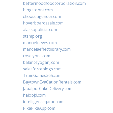
bettermoodfoodcorporation.com
hingstonnt.com
chooseagender.com
hoverboardssale.com
alaskapolitics.com
stsmp.org
manoelneves.com
mandelaeffectlibrary.com
roselynns.com
balanceyoganj.com
salesforceblogs.com
TrainGames365.com
BaytownEvaCationRentals.com
JabalpurCakeDelivery.com
halobjd.com
intelligenceqatar.com
PikaPikaApp.com