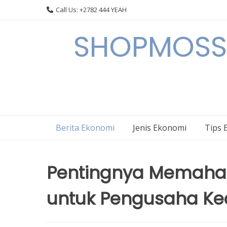
Skip
Call Us: +2782 444 YEAH
to
content
SHOPMOSSI 
Berita Ekonomi
Jenis Ekonomi
Tips 
Pentingnya Memaham
untuk Pengusaha Kec