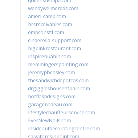
queensushipa.com
wendyweimerdds.com
ameri-camp.com
hrsreceivables.com
empconst1.com
cinderella-support.com
bigpinkrestaurant.com
inspirehuahin.com
memmingerspainting.com
jeremypbeasley.com
thesandwichdepotcos.com
drgiggleshouseofpain.com
hotflashdesigns.com
garagenadeau.com
lifestylechauffeurservice.com
EverNewNails.com
insideoutdecoratingcentre.com
salvatoresinpoint.com