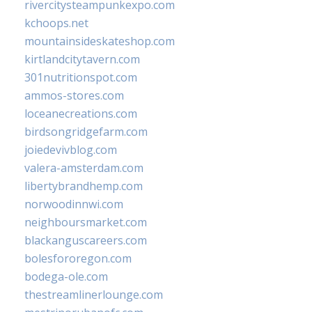
rivercitysteampunkexpo.com
kchoops.net
mountainsideskateshop.com
kirtlandcitytavern.com
301nutritionspot.com
ammos-stores.com
loceanecreations.com
birdsongridgefarm.com
joiedevivblog.com
valera-amsterdam.com
libertybrandhemp.com
norwoodinnwi.com
neighboursmarket.com
blackanguscareers.com
bolesfororegon.com
bodega-ole.com
thestreamlinerlounge.com