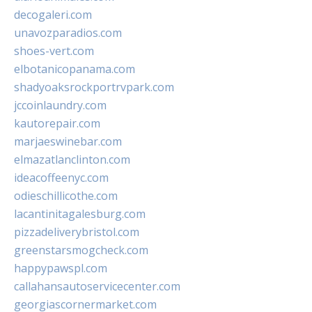
decogaleri.com
unavozparadios.com
shoes-vert.com
elbotanicopanama.com
shadyoaksrockportrvpark.com
jccoinlaundry.com
kautorepair.com
marjaeswinebar.com
elmazatlanclinton.com
ideacoffeenyc.com
odieschillicothe.com
lacantinitagalesburg.com
pizzadeliverybristol.com
greenstarsmogcheck.com
happypawspl.com
callahansautoservicecenter.com
georgiascornermarket.com