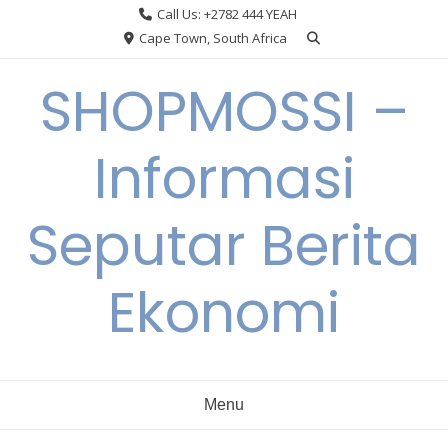
Skip
Call Us: +2782 444 YEAH
to
Cape Town, South Africa
content
SHOPMOSSI –
Informasi
Seputar Berita
Ekonomi
Menu