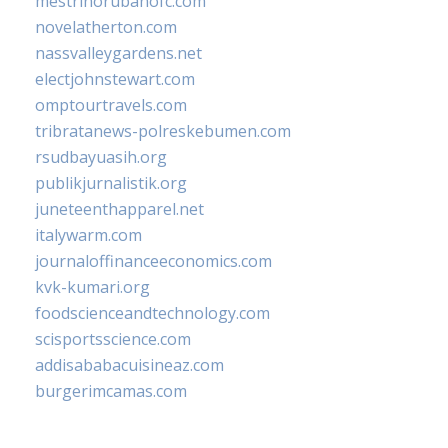
mestrinorubanofc.com
novelatherton.com
nassvalleygardens.net
electjohnstewart.com
omptourtravels.com
tribratanews-polreskebumen.com
rsudbayuasih.org
publikjurnalistik.org
juneteenthapparel.net
italywarm.com
journaloffinanceeconomics.com
kvk-kumari.org
foodscienceandtechnology.com
scisportsscience.com
addisababacuisineaz.com
burgerimcamas.com