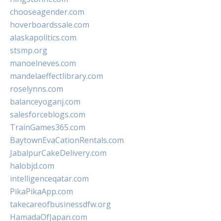
chooseagender.com
hoverboardssale.com
alaskapolitics.com
stsmp.org
manoelneves.com
mandelaeffectlibrary.com
roselynns.com
balanceyoganj.com
salesforceblogs.com
TrainGames365.com
BaytownEvaCationRentals.com
JabalpurCakeDelivery.com
halobjd.com
intelligenceqatar.com
PikaPikaApp.com
takecareofbusinessdfw.org
HamadaOfJapan.com