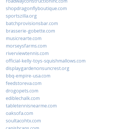
roadwayconstructioninc.com
shopdragonflyboutique.com
sportszilla.org
batchprovisionsbar.com
brasserie-gobette.com
musicrearte.com
morseysfarms.com
riverviewtennis.com
official-kelly-toys-squishmallows.com
displaygardenonsuncrest.org
bbq-empire-usa.com
feedstoreva.com
drogopets.com
ediblechalk.com
tabletennisnearme.com
oaksofa.com
soultacohtx.com
capishcaps.com