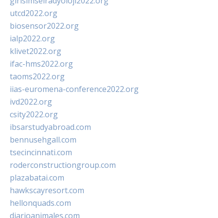
girisimselradyoloji2022.org
utcd2022.org
biosensor2022.org
ialp2022.org
klivet2022.org
ifac-hms2022.org
taoms2022.org
iias-euromena-conference2022.org
ivd2022.org
csity2022.org
ibsarstudyabroad.com
bennusehgall.com
tsecincinnati.com
roderconstructiongroup.com
plazabatai.com
hawkscayresort.com
hellonquads.com
diarioanimales.com