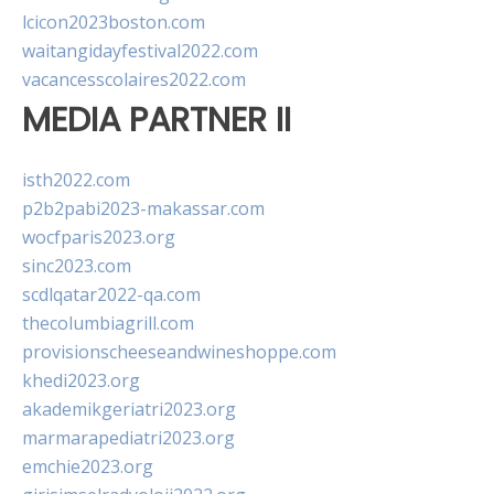
lcicon2023boston.com
waitangidayfestival2022.com
vacancesscolaires2022.com
MEDIA PARTNER II
isth2022.com
p2b2pabi2023-makassar.com
wocfparis2023.org
sinc2023.com
scdlqatar2022-qa.com
thecolumbiagrill.com
provisionscheeseandwineshoppe.com
khedi2023.org
akademikgeriatri2023.org
marmarapediatri2023.org
emchie2023.org