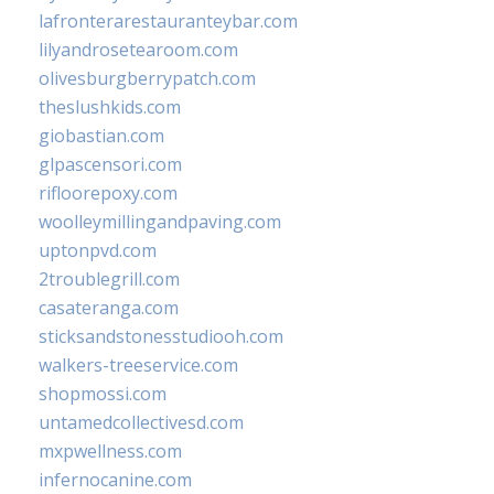
lafronterarestauranteybar.com
lilyandrosetearoom.com
olivesburgberrypatch.com
theslushkids.com
giobastian.com
glpascensori.com
rifloorepoxy.com
woolleymillingandpaving.com
uptonpvd.com
2troublegrill.com
casateranga.com
sticksandstonesstudiooh.com
walkers-treeservice.com
shopmossi.com
untamedcollectivesd.com
mxpwellness.com
infernocanine.com