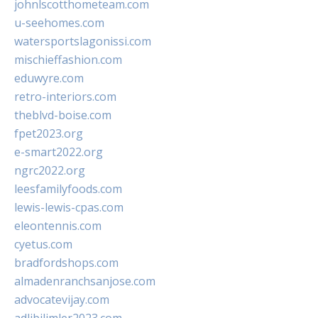
johnlscotthometeam.com
u-seehomes.com
watersportslagonissi.com
mischieffashion.com
eduwyre.com
retro-interiors.com
theblvd-boise.com
fpet2023.org
e-smart2022.org
ngrc2022.org
leesfamilyfoods.com
lewis-lewis-cpas.com
eleontennis.com
cyetus.com
bradfordshops.com
almadenranchsanjose.com
advocatevijay.com