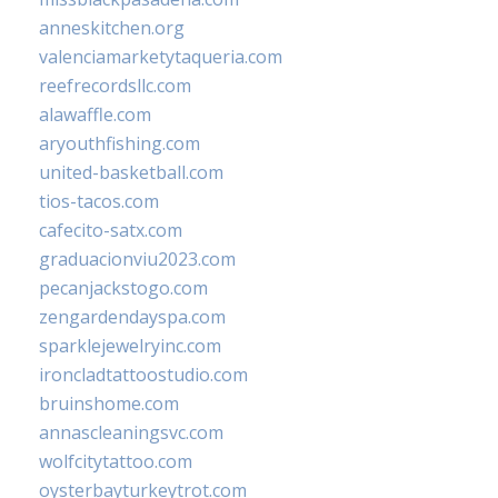
anneskitchen.org
valenciamarketytaqueria.com
reefrecordsllc.com
alawaffle.com
aryouthfishing.com
united-basketball.com
tios-tacos.com
cafecito-satx.com
graduacionviu2023.com
pecanjackstogo.com
zengardendayspa.com
sparklejewelryinc.com
ironcladtattoostudio.com
bruinshome.com
annascleaningsvc.com
wolfcitytattoo.com
oysterbayturkeytrot.com