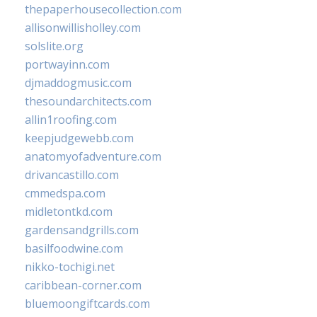
thepaperhousecollection.com
allisonwillisholley.com
solslite.org
portwayinn.com
djmaddogmusic.com
thesoundarchitects.com
allin1roofing.com
keepjudgewebb.com
anatomyofadventure.com
drivancastillo.com
cmmedspa.com
midletontkd.com
gardensandgrills.com
basilfoodwine.com
nikko-tochigi.net
caribbean-corner.com
bluemoongiftcards.com