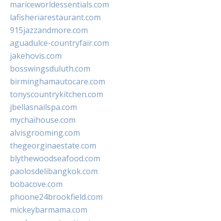
mariceworldessentials.com
lafisheriarestaurant.com
915jazzandmore.com
aguadulce-countryfair.com
jakehovis.com
bosswingsduluth.com
birminghamautocare.com
tonyscountrykitchen.com
jbellasnailspa.com
mychaihouse.com
alvisgrooming.com
thegeorginaestate.com
blythewoodseafood.com
paolosdelibangkok.com
bobacove.com
phoone24brookfield.com
mickeybarmama.com