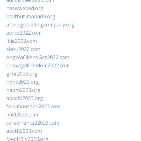
adlibilimler2023.com
naswwebed.org
balithut-manado.org
alteregotradingcompany.org
aprce2022.com
ibie2022.com
sbcc-2022.com
AngolaOilAndGas2022.com
Convoy4Freedom2022.com
grur2023.org
hkhk2023.org
napm2023.org
apsdfd2023.org
forumausape2023.com
imkl2023.com
careerfaircsd2023.com
apsth2023.com
MedItRio2023.org