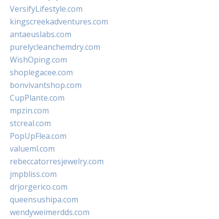
VersifyLifestyle.com
kingscreekadventures.com
antaeuslabs.com
purelycleanchemdry.com
WishOping.com
shoplegacee.com
bonvivantshop.com
CupPlante.com
mpzin.com
stcreal.com
PopUpFlea.com
valueml.com
rebeccatorresjewelry.com
jmpbliss.com
drjorgerico.com
queensushipa.com
wendyweimerdds.com