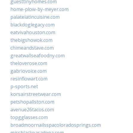
guesttinyhomes.com
home-plow-by-meyer.com
palatelatincuisine.com
blackdoglegacy.com
eatvivahouston.com
thebigshowok.com
chimeandstave.com
greatwallseafoodny.com
theloverose.com
gabriovoice.com
resinflowart.com
p-sports.net
korsairstreetwear.com
petshopallston.com
avenue26tacos.com
topgglasses.com
broadmoornailsspacoloradosprings.com
missblackpasadena.com