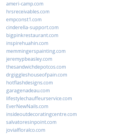
ameri-camp.com
hrsreceivables.com
empconst1.com
cinderella-support.com
bigpinkrestaurant.com
inspirehuahin.com
memmingerspainting.com
jeremypbeasley.com
thesandwichdepotcos.com
drgiggleshouseofpain.com
hotflashdesigns.com
garagenadeau.com
lifestylechauffeurservice.com
EverNewNails.com
insideoutdecoratingcentre.com
salvatoresinpoint.com
jovialfloralco.com