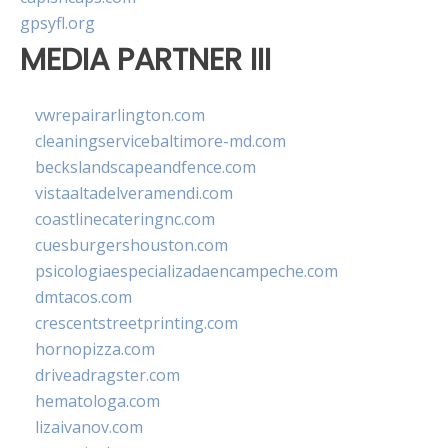
gpsyfl.org
MEDIA PARTNER III
vwrepairarlington.com
cleaningservicebaltimore-md.com
beckslandscapeandfence.com
vistaaltadelveramendi.com
coastlinecateringnc.com
cuesburgershouston.com
psicologiaespecializadaencampeche.com
dmtacos.com
crescentstreetprinting.com
hornopizza.com
driveadragster.com
hematologa.com
lizaivanov.com