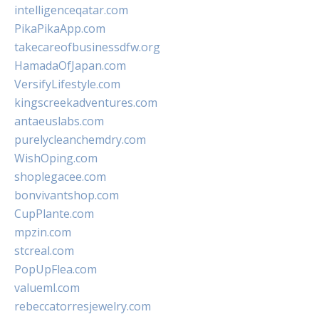
intelligenceqatar.com
PikaPikaApp.com
takecareofbusinessdfw.org
HamadaOfJapan.com
VersifyLifestyle.com
kingscreekadventures.com
antaeuslabs.com
purelycleanchemdry.com
WishOping.com
shoplegacee.com
bonvivantshop.com
CupPlante.com
mpzin.com
stcreal.com
PopUpFlea.com
valueml.com
rebeccatorresjewelry.com