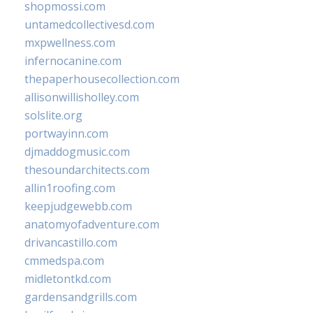
shopmossi.com
untamedcollectivesd.com
mxpwellness.com
infernocanine.com
thepaperhousecollection.com
allisonwillisholley.com
solslite.org
portwayinn.com
djmaddogmusic.com
thesoundarchitects.com
allin1roofing.com
keepjudgewebb.com
anatomyofadventure.com
drivancastillo.com
cmmedspa.com
midletontkd.com
gardensandgrills.com