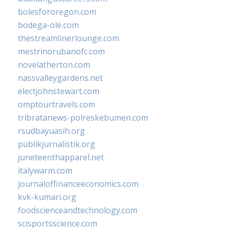
bolesfororegon.com
bodega-ole.com
thestreamlinerlounge.com
mestrinorubanofc.com
novelatherton.com
nassvalleygardens.net
electjohnstewart.com
omptourtravels.com
tribratanews-polreskebumen.com
rsudbayuasih.org
publikjurnalistik.org
juneteenthapparel.net
italywarm.com
journaloffinanceeconomics.com
kvk-kumari.org
foodscienceandtechnology.com
scisportsscience.com