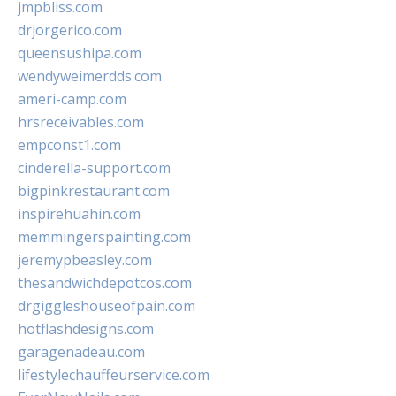
jmpbliss.com
drjorgerico.com
queensushipa.com
wendyweimerdds.com
ameri-camp.com
hrsreceivables.com
empconst1.com
cinderella-support.com
bigpinkrestaurant.com
inspirehuahin.com
memmingerspainting.com
jeremypbeasley.com
thesandwichdepotcos.com
drgiggleshouseofpain.com
hotflashdesigns.com
garagenadeau.com
lifestylechauffeurservice.com