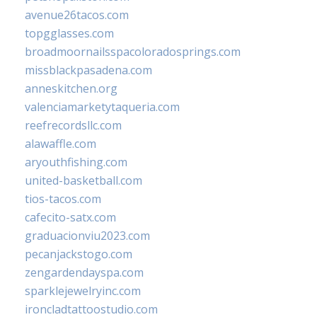
avenue26tacos.com
topgglasses.com
broadmoornailsspacoloradosprings.com
missblackpasadena.com
anneskitchen.org
valenciamarketytaqueria.com
reefrecordsllc.com
alawaffle.com
aryouthfishing.com
united-basketball.com
tios-tacos.com
cafecito-satx.com
graduacionviu2023.com
pecanjackstogo.com
zengardendayspa.com
sparklejewelryinc.com
ironcladtattoostudio.com