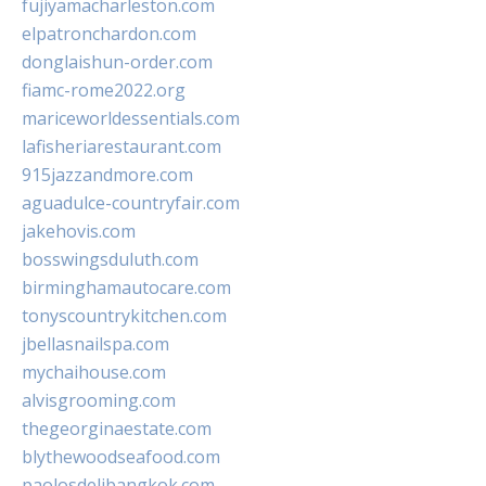
fujiyamacharleston.com
elpatronchardon.com
donglaishun-order.com
fiamc-rome2022.org
mariceworldessentials.com
lafisheriarestaurant.com
915jazzandmore.com
aguadulce-countryfair.com
jakehovis.com
bosswingsduluth.com
birminghamautocare.com
tonyscountrykitchen.com
jbellasnailspa.com
mychaihouse.com
alvisgrooming.com
thegeorginaestate.com
blythewoodseafood.com
paolosdelibangkok.com