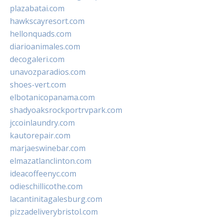
plazabatai.com
hawkscayresort.com
hellonquads.com
diarioanimales.com
decogaleri.com
unavozparadios.com
shoes-vert.com
elbotanicopanama.com
shadyoaksrockportrvpark.com
jccoinlaundry.com
kautorepair.com
marjaeswinebar.com
elmazatlanclinton.com
ideacoffeenyc.com
odieschillicothe.com
lacantinitagalesburg.com
pizzadeliverybristol.com