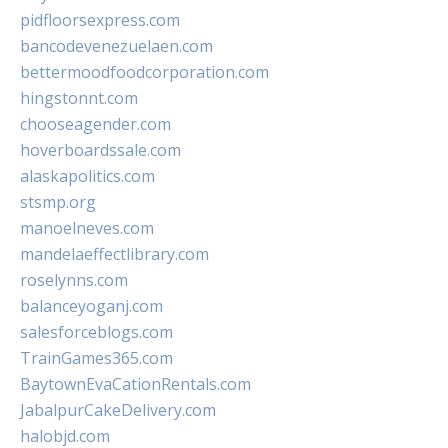
pidfloorsexpress.com
bancodevenezuelaen.com
bettermoodfoodcorporation.com
hingstonnt.com
chooseagender.com
hoverboardssale.com
alaskapolitics.com
stsmp.org
manoelneves.com
mandelaeffectlibrary.com
roselynns.com
balanceyoganj.com
salesforceblogs.com
TrainGames365.com
BaytownEvaCationRentals.com
JabalpurCakeDelivery.com
halobjd.com