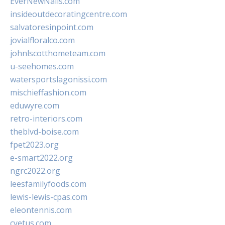
EverNewNails.com
insideoutdecoratingcentre.com
salvatoresinpoint.com
jovialfloralco.com
johnlscotthometeam.com
u-seehomes.com
watersportslagonissi.com
mischieffashion.com
eduwyre.com
retro-interiors.com
theblvd-boise.com
fpet2023.org
e-smart2022.org
ngrc2022.org
leesfamilyfoods.com
lewis-lewis-cpas.com
eleontennis.com
cyetus.com