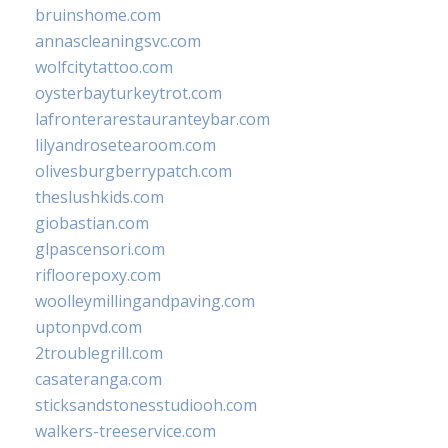
bruinshome.com
annascleaningsvc.com
wolfcitytattoo.com
oysterbayturkeytrot.com
lafronterarestauranteybar.com
lilyandrosetearoom.com
olivesburgberrypatch.com
theslushkids.com
giobastian.com
glpascensori.com
rifloorepoxy.com
woolleymillingandpaving.com
uptonpvd.com
2troublegrill.com
casateranga.com
sticksandstonesstudiooh.com
walkers-treeservice.com