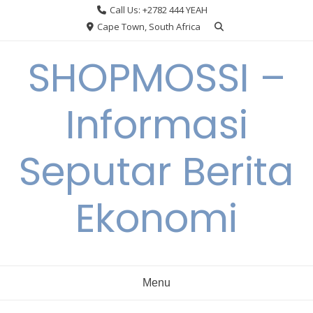
Skip
Call Us: +2782 444 YEAH
to
Cape Town, South Africa
content
SHOPMOSSI –
Informasi
Seputar Berita
Ekonomi
Menu