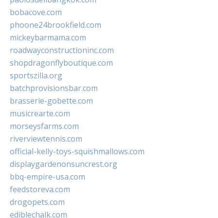
bobacove.com
phoone24brookfield.com
mickeybarmama.com
roadwayconstructioninc.com
shopdragonflyboutique.com
sportszilla.org
batchprovisionsbar.com
brasserie-gobette.com
musicrearte.com
morseysfarms.com
riverviewtennis.com
official-kelly-toys-squishmallows.com
displaygardenonsuncrest.org
bbq-empire-usa.com
feedstoreva.com
drogopets.com
ediblechalk.com