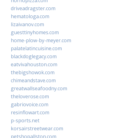
hornopizza.com
driveadragster.com
hematologa.com
lizaivanov.com
guesttinyhomes.com
home-plow-by-meyer.com
palatelatincuisine.com
blackdoglegacy.com
eatvivahouston.com
thebigshowok.com
chimeandstave.com
greatwallseafoodny.com
theloverose.com
gabriovoice.com
resinflowart.com
p-sports.net
korsairstreetwear.com
petshopallston.com