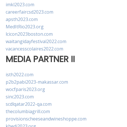
imkl2023.com
careerfaircsd2023.com
apsth2023.com
MedItRio2023.org
lcicon2023boston.com
waitangidayfestival2022.com
vacancesscolaires2022.com
MEDIA PARTNER II
isth2022.com
p2b2pabi2023-makassar.com
wocfparis2023.org
sinc2023.com
scdlqatar2022-qa.com
thecolumbiagrill.com
provisionscheeseandwineshoppe.com
khedi2023.org