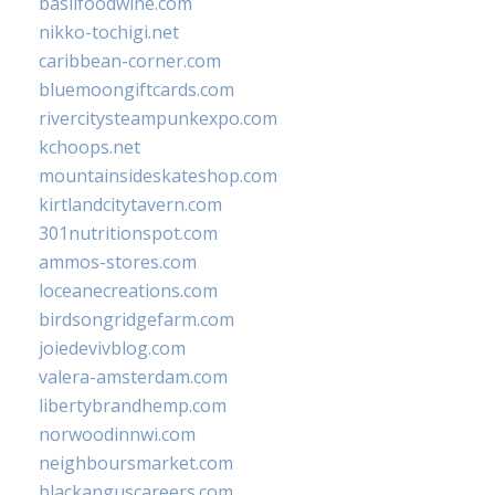
basilfoodwine.com
nikko-tochigi.net
caribbean-corner.com
bluemoongiftcards.com
rivercitysteampunkexpo.com
kchoops.net
mountainsideskateshop.com
kirtlandcitytavern.com
301nutritionspot.com
ammos-stores.com
loceanecreations.com
birdsongridgefarm.com
joiedevivblog.com
valera-amsterdam.com
libertybrandhemp.com
norwoodinnwi.com
neighboursmarket.com
blackanguscareers.com