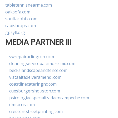
tabletennisnearme.com
oaksofa.com
soultacohtx.com
capishcaps.com
gpsyfl.org
MEDIA PARTNER III
vwrepairarlington.com
cleaningservicebaltimore-md.com
beckslandscapeandfence.com
vistaaltadelveramendi.com
coastlinecateringnc.com
cuesburgershouston.com
psicologiaespecializadaencampeche.com
dmtacos.com
crescentstreetprinting.com