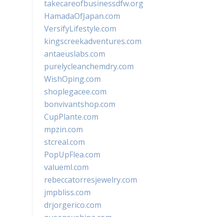
takecareofbusinessdfw.org
HamadaOfJapan.com
VersifyLifestyle.com
kingscreekadventures.com
antaeuslabs.com
purelycleanchemdry.com
WishOping.com
shoplegacee.com
bonvivantshop.com
CupPlante.com
mpzin.com
stcreal.com
PopUpFlea.com
valueml.com
rebeccatorresjewelry.com
jmpbliss.com
drjorgerico.com