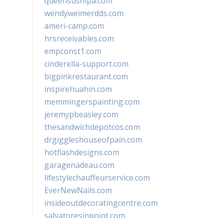
queensushipa.com
wendyweimerdds.com
ameri-camp.com
hrsreceivables.com
empconst1.com
cinderella-support.com
bigpinkrestaurant.com
inspirehuahin.com
memmingerspainting.com
jeremypbeasley.com
thesandwichdepotcos.com
drgiggleshouseofpain.com
hotflashdesigns.com
garagenadeau.com
lifestylechauffeurservice.com
EverNewNails.com
insideoutdecoratingcentre.com
salvatoresinpoint.com