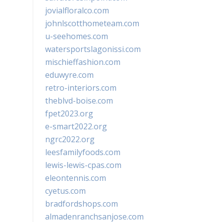
jovialfloralco.com
johnlscotthometeam.com
u-seehomes.com
watersportslagonissi.com
mischieffashion.com
eduwyre.com
retro-interiors.com
theblvd-boise.com
fpet2023.org
e-smart2022.org
ngrc2022.org
leesfamilyfoods.com
lewis-lewis-cpas.com
eleontennis.com
cyetus.com
bradfordshops.com
almadenranchsanjose.com