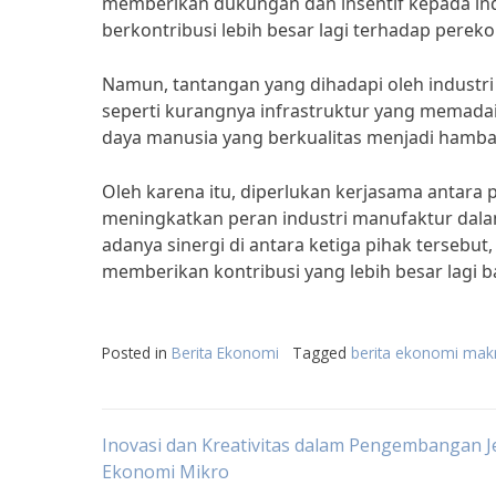
memberikan dukungan dan insentif kepada in
berkontribusi lebih besar lagi terhadap perek
Namun, tantangan yang dihadapi oleh industri 
seperti kurangnya infrastruktur yang memadai
daya manusia yang berkualitas menjadi hambat
Oleh karena itu, diperlukan kerjasama antara 
meningkatkan peran industri manufaktur da
adanya sinergi di antara ketiga pihak tersebu
memberikan kontribusi yang lebih besar lagi 
Posted in
Berita Ekonomi
Tagged
berita ekonomi mak
Post
Inovasi dan Kreativitas dalam Pengembangan J
Ekonomi Mikro