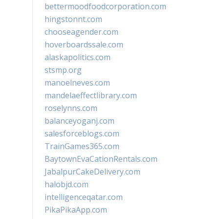
bettermoodfoodcorporation.com
hingstonnt.com
chooseagender.com
hoverboardssale.com
alaskapolitics.com
stsmp.org
manoelneves.com
mandelaeffectlibrary.com
roselynns.com
balanceyoganj.com
salesforceblogs.com
TrainGames365.com
BaytownEvaCationRentals.com
JabalpurCakeDelivery.com
halobjd.com
intelligenceqatar.com
PikaPikaApp.com