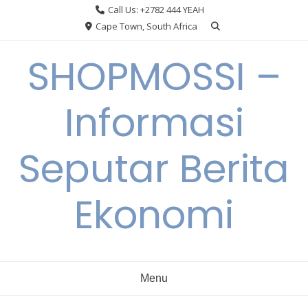
Skip
Call Us: +2782 444 YEAH
to
Cape Town, South Africa
content
SHOPMOSSI –
Informasi
Seputar Berita
Ekonomi
Menu