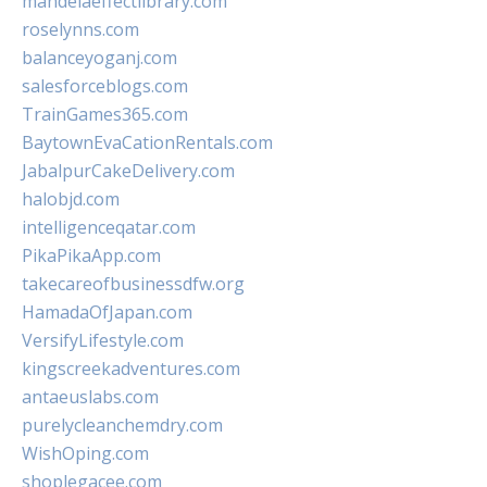
mandelaeffectlibrary.com
roselynns.com
balanceyoganj.com
salesforceblogs.com
TrainGames365.com
BaytownEvaCationRentals.com
JabalpurCakeDelivery.com
halobjd.com
intelligenceqatar.com
PikaPikaApp.com
takecareofbusinessdfw.org
HamadaOfJapan.com
VersifyLifestyle.com
kingscreekadventures.com
antaeuslabs.com
purelycleanchemdry.com
WishOping.com
shoplegacee.com