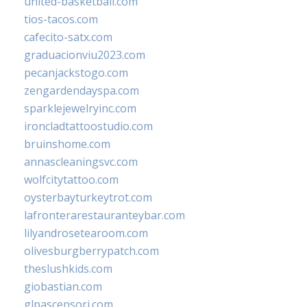
united-basketball.com
tios-tacos.com
cafecito-satx.com
graduacionviu2023.com
pecanjackstogo.com
zengardendayspa.com
sparklejewelryinc.com
ironcladtattoostudio.com
bruinshome.com
annascleaningsvc.com
wolfcitytattoo.com
oysterbayturkeytrot.com
lafronterarestauranteybar.com
lilyandrosetearoom.com
olivesburgberrypatch.com
theslushkids.com
giobastian.com
glpascensori.com