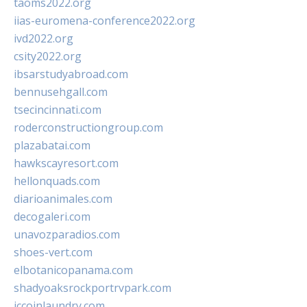
taoms2022.org
iias-euromena-conference2022.org
ivd2022.org
csity2022.org
ibsarstudyabroad.com
bennusehgall.com
tsecincinnati.com
roderconstructiongroup.com
plazabatai.com
hawkscayresort.com
hellonquads.com
diarioanimales.com
decogaleri.com
unavozparadios.com
shoes-vert.com
elbotanicopanama.com
shadyoaksrockportrvpark.com
jccoinlaundry.com