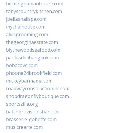
birminghamautocare.com
tonyscountrykitchen.com
jbellasnailspa.com
mychaihouse.com
alvisgrooming.com
thegeorginaestate.com
blythewoodseafood.com
paolosdelibangkok.com
bobacove.com
phoone24brookfield.com
mickeybarmama.com
roadwayconstructioninc.com
shopdragonflyboutique.com
sportszilla.org
batchprovisionsbar.com
brasserie-gobette.com
musicrearte.com