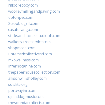
rifloorepoxy.com
woolleymillingandpaving.com
uptonpvd.com
2troublegrill.com
casateranga.com
sticksandstonesstudiooh.com
walkers-treeservice.com
shopmossi.com
untamedcollectivesd.com
mxpwellness.com
infernocanine.com
thepaperhousecollection.com
allisonwillisholley.com
solslite.org
portwayinn.com
djmaddogmusic.com
thesoundarchitects.com