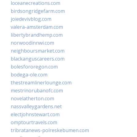
loceanecreations.com
birdsongridgefarm.com
joiedevivblog.com
valera-amsterdam.com
libertybrandhemp.com
norwoodinnwi.com
neighboursmarket.com
blackanguscareers.com
bolesfororegon.com
bodega-ole.com
thestreamlinerlounge.com
mestrinorubanofc.com
novelatherton.com
nassvalleygardens.net
electjohnstewart.com
omptourtravels.com
tribratanews-polreskebumen.com