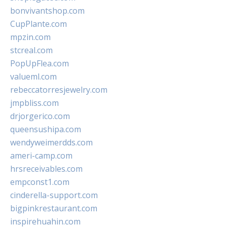
bonvivantshop.com
CupPlante.com
mpzin.com
stcreal.com
PopUpFlea.com
valueml.com
rebeccatorresjewelry.com
jmpbliss.com
drjorgerico.com
queensushipa.com
wendyweimerdds.com
ameri-camp.com
hrsreceivables.com
empconst1.com
cinderella-support.com
bigpinkrestaurant.com
inspirehuahin.com