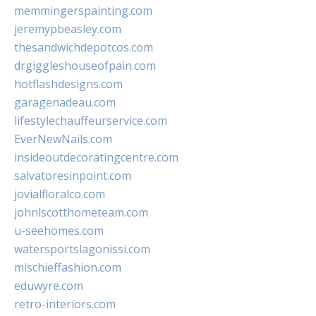
memmingerspainting.com
jeremypbeasley.com
thesandwichdepotcos.com
drgiggleshouseofpain.com
hotflashdesigns.com
garagenadeau.com
lifestylechauffeurservice.com
EverNewNails.com
insideoutdecoratingcentre.com
salvatoresinpoint.com
jovialfloralco.com
johnlscotthometeam.com
u-seehomes.com
watersportslagonissi.com
mischieffashion.com
eduwyre.com
retro-interiors.com