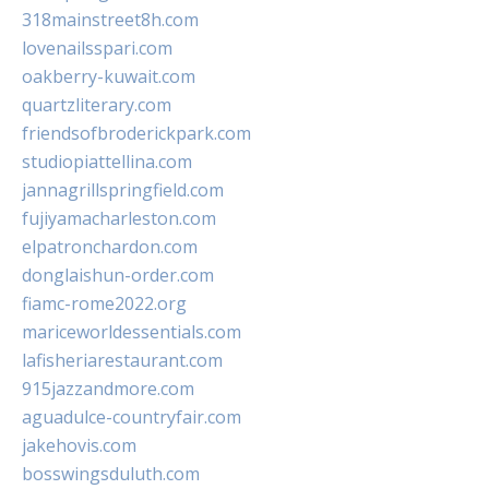
318mainstreet8h.com
lovenailsspari.com
oakberry-kuwait.com
quartzliterary.com
friendsofbroderickpark.com
studiopiattellina.com
jannagrillspringfield.com
fujiyamacharleston.com
elpatronchardon.com
donglaishun-order.com
fiamc-rome2022.org
mariceworldessentials.com
lafisheriarestaurant.com
915jazzandmore.com
aguadulce-countryfair.com
jakehovis.com
bosswingsduluth.com