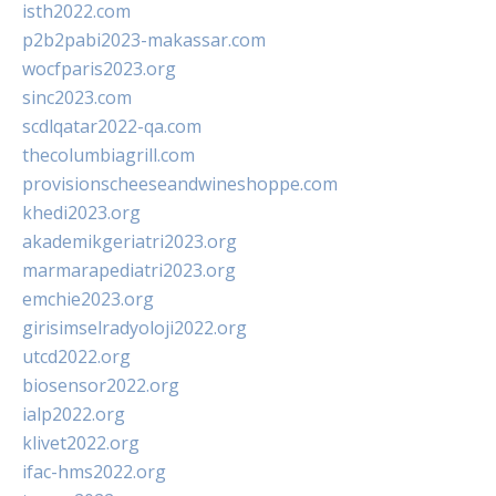
isth2022.com
p2b2pabi2023-makassar.com
wocfparis2023.org
sinc2023.com
scdlqatar2022-qa.com
thecolumbiagrill.com
provisionscheeseandwineshoppe.com
khedi2023.org
akademikgeriatri2023.org
marmarapediatri2023.org
emchie2023.org
girisimselradyoloji2022.org
utcd2022.org
biosensor2022.org
ialp2022.org
klivet2022.org
ifac-hms2022.org