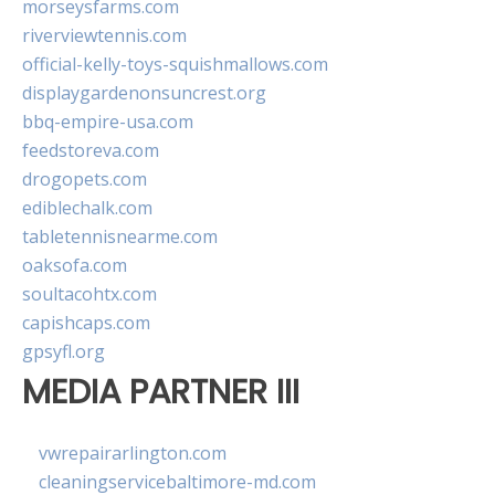
morseysfarms.com
riverviewtennis.com
official-kelly-toys-squishmallows.com
displaygardenonsuncrest.org
bbq-empire-usa.com
feedstoreva.com
drogopets.com
ediblechalk.com
tabletennisnearme.com
oaksofa.com
soultacohtx.com
capishcaps.com
gpsyfl.org
MEDIA PARTNER III
vwrepairarlington.com
cleaningservicebaltimore-md.com