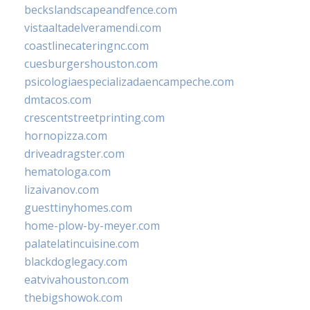
beckslandscapeandfence.com
vistaaltadelveramendi.com
coastlinecateringnc.com
cuesburgershouston.com
psicologiaespecializadaencampeche.com
dmtacos.com
crescentstreetprinting.com
hornopizza.com
driveadragster.com
hematologa.com
lizaivanov.com
guesttinyhomes.com
home-plow-by-meyer.com
palatelatincuisine.com
blackdoglegacy.com
eatvivahouston.com
thebigshowok.com