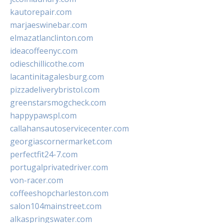
kautorepair.com
marjaeswinebar.com
elmazatlanclinton.com
ideacoffeenyc.com
odieschillicothe.com
lacantinitagalesburg.com
pizzadeliverybristol.com
greenstarsmogcheck.com
happypawspl.com
callahansautoservicecenter.com
georgiascornermarket.com
perfectfit24-7.com
portugalprivatedriver.com
von-racer.com
coffeeshopcharleston.com
salon104mainstreet.com
alkaspringswater.com