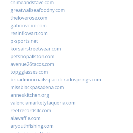
chimeandstave.com
greatwallseafoodny.com
theloverose.com
gabriovoice.com
resinflowart.com
p-sports.net
korsairstreetwear.com
petshopallston.com
avenue26tacos.com
topgglasses.com
broadmoornailsspacoloradosprings.com
missblackpasadena.com
anneskitchen.org
valenciamarketytaqueria.com
reefrecordsllc.com
alawaffle.com
aryouthfishing.com