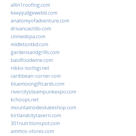
allin1roofing.com
keepjudgewebb.com
anatomyofadventure.com
drivancastillo.com
cmmedspa.com
midletontkd.com
gardensandgrills.com
basilfoodwine.com
nikko-tochigi.net
caribbean-corner.com
bluemoongiftcards.com
rivercitysteampunkexpo.com
kchoops.net
mountainsideskateshop.com
kirtlandcitytavern.com
301nutritionspot.com
ammos-stores.com