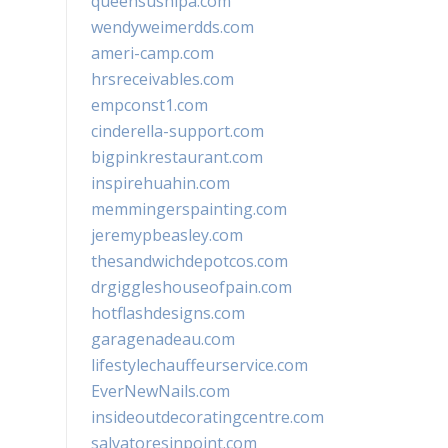
queensushipa.com
wendyweimerdds.com
ameri-camp.com
hrsreceivables.com
empconst1.com
cinderella-support.com
bigpinkrestaurant.com
inspirehuahin.com
memmingerspainting.com
jeremypbeasley.com
thesandwichdepotcos.com
drgiggleshouseofpain.com
hotflashdesigns.com
garagenadeau.com
lifestylechauffeurservice.com
EverNewNails.com
insideoutdecoratingcentre.com
salvatoresinpoint.com