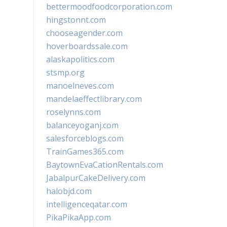
bettermoodfoodcorporation.com
hingstonnt.com
chooseagender.com
hoverboardssale.com
alaskapolitics.com
stsmp.org
manoelneves.com
mandelaeffectlibrary.com
roselynns.com
balanceyoganj.com
salesforceblogs.com
TrainGames365.com
BaytownEvaCationRentals.com
JabalpurCakeDelivery.com
halobjd.com
intelligenceqatar.com
PikaPikaApp.com