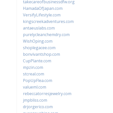
takecareofbusinessdfw.org
HamadaOfJapan.com
VersifyLifestyle.com
kingscreekadventures.com
antaeuslabs.com
purelycleanchemdry.com
WishOping.com
shoplegacee.com
bonvivantshop.com
CupPlante.com
mpzin.com
stcreal.com
PopUpFlea.com
valueml.com
rebeccatorresjewelry.com
jmpbliss.com
drjorgerico.com