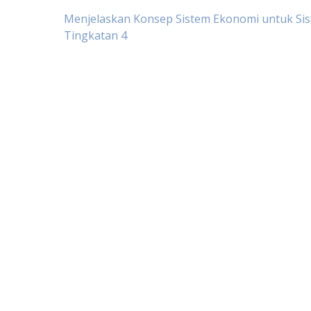
Post
Menjelaskan Konsep Sistem Ekonomi untuk Si
Tingkatan 4
navigation