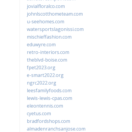
jovialfloralco.com
johnlscotthometeam.com
u-seehomes.com
watersportslagonissi.com
mischieffashion.com
eduwyre.com
retro-interiors.com
theblvd-boise.com
fpet2023.org
e-smart2022.org
ngrc2022.org
leesfamilyfoods.com
lewis-lewis-cpas.com
eleontennis.com
cyetus.com
bradfordshops.com
almadenranchsanjose.com