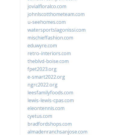
jovialfloralco.com
johnlscotthometeam.com
u-seehomes.com
watersportslagonissi.com
mischieffashion.com
eduwyre.com
retro-interiors.com
theblvd-boise.com
fpet2023.org
e-smart2022.org
ngrc2022.org
leesfamilyfoods.com
lewis-lewis-cpas.com
eleontennis.com
cyetus.com
bradfordshops.com
almadenranchsanjose.com