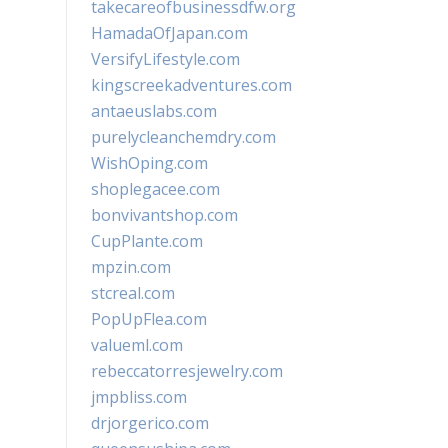
takecareofbusinessdfw.org
HamadaOfJapan.com
VersifyLifestyle.com
kingscreekadventures.com
antaeuslabs.com
purelycleanchemdry.com
WishOping.com
shoplegacee.com
bonvivantshop.com
CupPlante.com
mpzin.com
stcreal.com
PopUpFlea.com
valueml.com
rebeccatorresjewelry.com
jmpbliss.com
drjorgerico.com