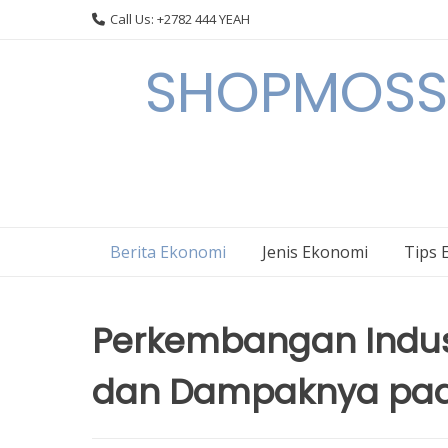
Skip
Call Us: +2782 444 YEAH
to
content
SHOPMOSSI 
Berita Ekonomi
Jenis Ekonomi
Tips 
Perkembangan Indust
dan Dampaknya pad