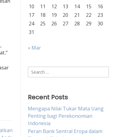
sesan
10
11
12
13
14
15
16
17
18
19
20
21
22
23
24
25
26
27
28
29
30
31
,
« Mar
at.”
asar
Search
for:
Recent Posts
Mengapa Nilai Tukar Mata Uang
Penting bagi Perekonomian
Indonesia
atkan
Peran Bank Sentral Eropa dalam