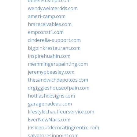
queensushipa.com
wendyweimerdds.com
ameri-camp.com
hrsreceivables.com
empconst1.com
cinderella-support.com
bigpinkrestaurant.com
inspirehuahin.com
memmingerspainting.com
jeremypbeasley.com
thesandwichdepotcos.com
drgiggleshouseofpain.com
hotflashdesigns.com
garagenadeau.com
lifestylechauffeurservice.com
EverNewNails.com
insideoutdecoratingcentre.com
salvatoresinpoint.com