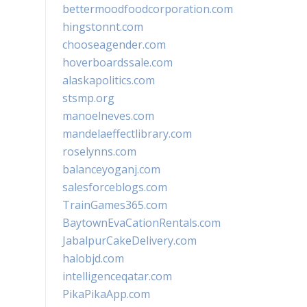
bettermoodfoodcorporation.com
hingstonnt.com
chooseagender.com
hoverboardssale.com
alaskapolitics.com
stsmp.org
manoelneves.com
mandelaeffectlibrary.com
roselynns.com
balanceyoganj.com
salesforceblogs.com
TrainGames365.com
BaytownEvaCationRentals.com
JabalpurCakeDelivery.com
halobjd.com
intelligenceqatar.com
PikaPikaApp.com