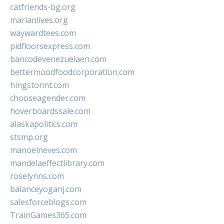
catfriends-bg.org
marianlives.org
waywardtees.com
pidfloorsexpress.com
bancodevenezuelaen.com
bettermoodfoodcorporation.com
hingstonnt.com
chooseagender.com
hoverboardssale.com
alaskapolitics.com
stsmp.org
manoelneves.com
mandelaeffectlibrary.com
roselynns.com
balanceyoganj.com
salesforceblogs.com
TrainGames365.com