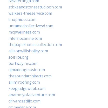
casateranga.com
sticksandstonesstudiooh.com
walkers-treeservice.com
shopmossi.com
untamedcollectivesd.com
mxpwellness.com
infernocanine.com
thepaperhousecollection.com
allisonwillisholley.com
solslite.org
portwayinn.com
djmaddogmusic.com
thesoundarchitects.com
allin1roofing.com
keepjudgewebb.com
anatomyofadventure.com
drivancastillo.com
cmmedspa.com