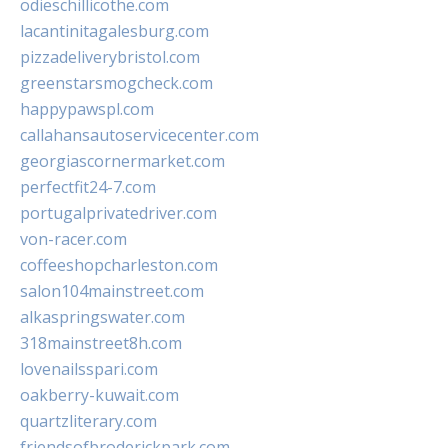
odieschillicothe.com
lacantinitagalesburg.com
pizzadeliverybristol.com
greenstarsmogcheck.com
happypawspl.com
callahansautoservicecenter.com
georgiascornermarket.com
perfectfit24-7.com
portugalprivatedriver.com
von-racer.com
coffeeshopcharleston.com
salon104mainstreet.com
alkaspringswater.com
318mainstreet8h.com
lovenailsspari.com
oakberry-kuwait.com
quartzliterary.com
friendsofbroderickpark.com