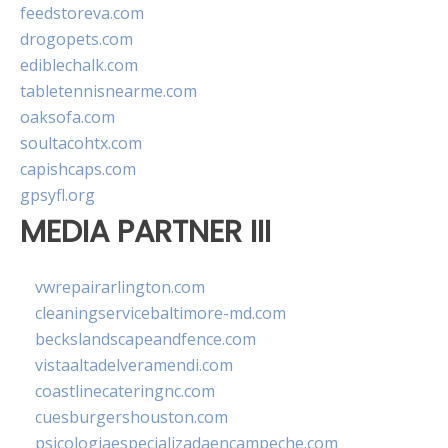
feedstoreva.com
drogopets.com
ediblechalk.com
tabletennisnearme.com
oaksofa.com
soultacohtx.com
capishcaps.com
gpsyfl.org
MEDIA PARTNER III
vwrepairarlington.com
cleaningservicebaltimore-md.com
beckslandscapeandfence.com
vistaaltadelveramendi.com
coastlinecateringnc.com
cuesburgershouston.com
psicologiaespecializadaencampeche.com