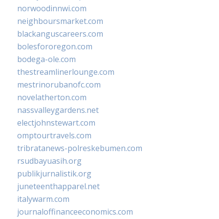
norwoodinnwi.com
neighboursmarket.com
blackanguscareers.com
bolesfororegon.com
bodega-ole.com
thestreamlinerlounge.com
mestrinorubanofc.com
novelatherton.com
nassvalleygardens.net
electjohnstewart.com
omptourtravels.com
tribratanews-polreskebumen.com
rsudbayuasih.org
publikjurnalistik.org
juneteenthapparel.net
italywarm.com
journaloffinanceeconomics.com