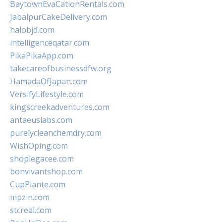
BaytownEvaCationRentals.com
JabalpurCakeDelivery.com
halobjd.com
intelligenceqatar.com
PikaPikaApp.com
takecareofbusinessdfw.org
HamadaOfJapan.com
VersifyLifestyle.com
kingscreekadventures.com
antaeuslabs.com
purelycleanchemdry.com
WishOping.com
shoplegacee.com
bonvivantshop.com
CupPlante.com
mpzin.com
stcreal.com