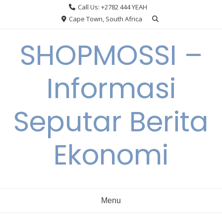
Skip
Call Us: +2782 444 YEAH
to
Cape Town, South Africa
content
SHOPMOSSI –
Informasi
Seputar Berita
Ekonomi
Menu