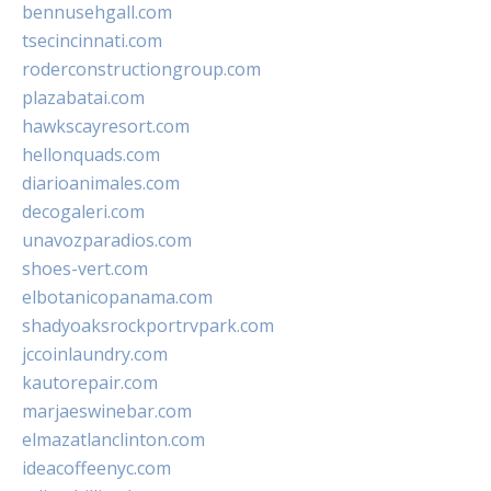
bennusehgall.com
tsecincinnati.com
roderconstructiongroup.com
plazabatai.com
hawkscayresort.com
hellonquads.com
diarioanimales.com
decogaleri.com
unavozparadios.com
shoes-vert.com
elbotanicopanama.com
shadyoaksrockportrvpark.com
jccoinlaundry.com
kautorepair.com
marjaeswinebar.com
elmazatlanclinton.com
ideacoffeenyc.com