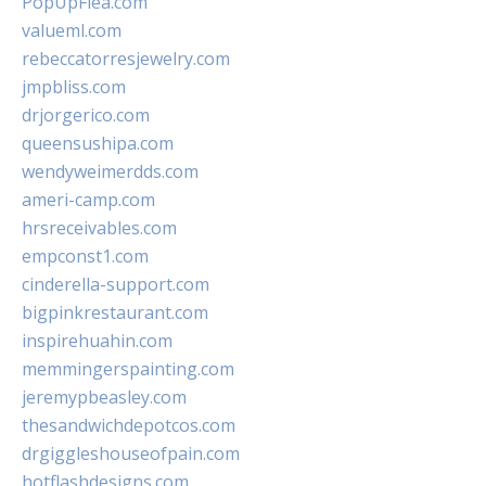
PopUpFlea.com
valueml.com
rebeccatorresjewelry.com
jmpbliss.com
drjorgerico.com
queensushipa.com
wendyweimerdds.com
ameri-camp.com
hrsreceivables.com
empconst1.com
cinderella-support.com
bigpinkrestaurant.com
inspirehuahin.com
memmingerspainting.com
jeremypbeasley.com
thesandwichdepotcos.com
drgiggleshouseofpain.com
hotflashdesigns.com