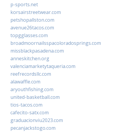
p-sports.net
korsairstreetwear.com
petshopallston.com
avenue26tacos.com
topgglasses.com
broadmoornailsspacoloradosprings.com
missblackpasadena.com
anneskitchen.org
valenciamarketytaqueria.com
reefrecordsllc.com
alawaffle.com
aryouthfishing.com
united-basketball.com
tios-tacos.com
cafecito-satx.com
graduacionviu2023.com
pecanjackstogo.com