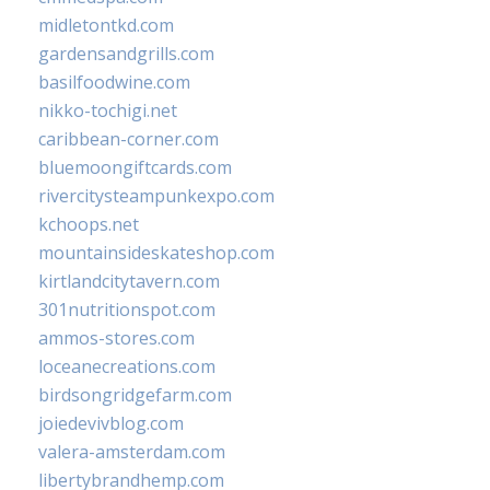
midletontkd.com
gardensandgrills.com
basilfoodwine.com
nikko-tochigi.net
caribbean-corner.com
bluemoongiftcards.com
rivercitysteampunkexpo.com
kchoops.net
mountainsideskateshop.com
kirtlandcitytavern.com
301nutritionspot.com
ammos-stores.com
loceanecreations.com
birdsongridgefarm.com
joiedevivblog.com
valera-amsterdam.com
libertybrandhemp.com