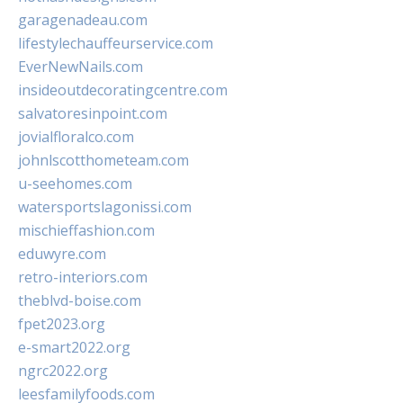
garagenadeau.com
lifestylechauffeurservice.com
EverNewNails.com
insideoutdecoratingcentre.com
salvatoresinpoint.com
jovialfloralco.com
johnlscotthometeam.com
u-seehomes.com
watersportslagonissi.com
mischieffashion.com
eduwyre.com
retro-interiors.com
theblvd-boise.com
fpet2023.org
e-smart2022.org
ngrc2022.org
leesfamilyfoods.com