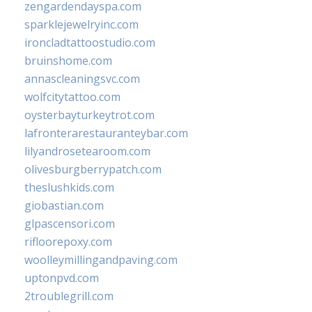
zengardendayspa.com
sparklejewelryinc.com
ironcladtattoostudio.com
bruinshome.com
annascleaningsvc.com
wolfcitytattoo.com
oysterbayturkeytrot.com
lafronterarestauranteybar.com
lilyandrosetearoom.com
olivesburgberrypatch.com
theslushkids.com
giobastian.com
glpascensori.com
rifloorepoxy.com
woolleymillingandpaving.com
uptonpvd.com
2troublegrill.com