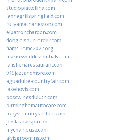
studiopiattellina.com
jannagrillspringfield.com
fujiyamacharleston.com
elpatronchardon.com
donglaishun-order.com
fiamc-rome2022.org
mariceworldessentials.com
lafisheriarestaurant.com
915jazzandmore.com
aguadulce-countryfair.com
jakehovis.com
bosswingsduluth.com
birminghamautocare.com
tonyscountrykitchen.com
jbellasnailspa.com
mychaihouse.com
alvisgrooming.com