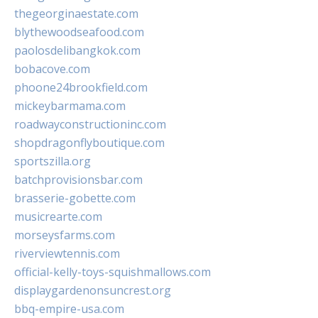
thegeorginaestate.com
blythewoodseafood.com
paolosdelibangkok.com
bobacove.com
phoone24brookfield.com
mickeybarmama.com
roadwayconstructioninc.com
shopdragonflyboutique.com
sportszilla.org
batchprovisionsbar.com
brasserie-gobette.com
musicrearte.com
morseysfarms.com
riverviewtennis.com
official-kelly-toys-squishmallows.com
displaygardenonsuncrest.org
bbq-empire-usa.com