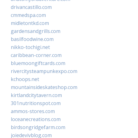
drivancastillo.com
cmmedspa.com
midletontkd.com
gardensandgrills.com
basilfoodwine.com
nikko-tochigi.net
caribbean-corner.com
bluemoongiftcards.com
rivercitysteampunkexpo.com
kchoops.net
mountainsideskateshop.com
kirtlandcitytavern.com
301nutritionspot.com
ammos-stores.com
loceanecreations.com
birdsongridgefarm.com
joiedevivblog.com