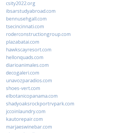
csity2022.org
ibsarstudyabroad.com
bennusehgall.com
tsecincinnati.com
roderconstructiongroup.com
plazabatai.com
hawkscayresort.com
hellonquads.com
diarioanimales.com
decogaleri.com
unavozparadios.com
shoes-vert.com
elbotanicopanama.com
shadyoaksrockportrvpark.com
jccoinlaundry.com
kautorepair.com
marjaeswinebar.com