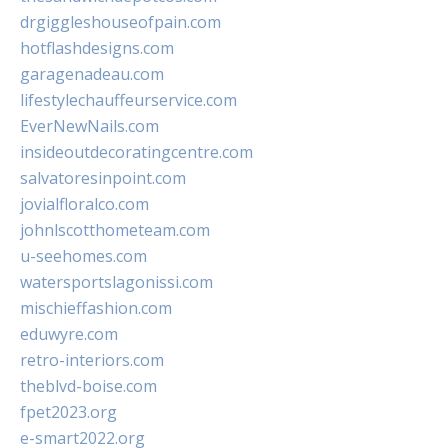
drgiggleshouseofpain.com
hotflashdesigns.com
garagenadeau.com
lifestylechauffeurservice.com
EverNewNails.com
insideoutdecoratingcentre.com
salvatoresinpoint.com
jovialfloralco.com
johnlscotthometeam.com
u-seehomes.com
watersportslagonissi.com
mischieffashion.com
eduwyre.com
retro-interiors.com
theblvd-boise.com
fpet2023.org
e-smart2022.org