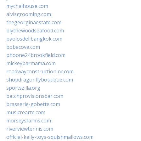
mychaihouse.com
alvisgrooming.com
thegeorginaestate.com
blythewoodseafood.com
paolosdelibangkok.com
bobacove.com
phoone24brookfield.com
mickeybarmama.com
roadwayconstructioninc.com
shopdragonflyboutique.com
sportszilla.org
batchprovisionsbar.com
brasserie-gobette.com
musicrearte.com
morseysfarms.com
riverviewtennis.com
official-kelly-toys-squishmallows.com