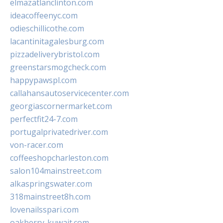
elmazatlanclinton.com
ideacoffeenyc.com
odieschillicothe.com
lacantinitagalesburg.com
pizzadeliverybristol.com
greenstarsmogcheck.com
happypawspl.com
callahansautoservicecenter.com
georgiascornermarket.com
perfectfit24-7.com
portugalprivatedriver.com
von-racer.com
coffeeshopcharleston.com
salon104mainstreet.com
alkaspringswater.com
318mainstreet8h.com
lovenailsspari.com
oakberry-kuwait.com