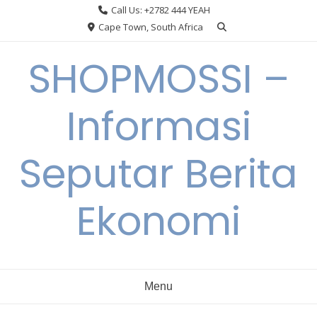
Skip
Call Us: +2782 444 YEAH
to
Cape Town, South Africa
content
SHOPMOSSI –
Informasi
Seputar Berita
Ekonomi
Menu