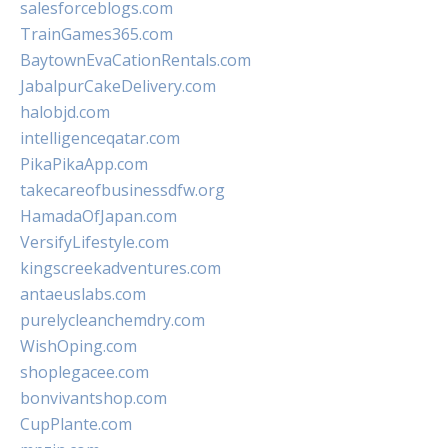
salesforceblogs.com
TrainGames365.com
BaytownEvaCationRentals.com
JabalpurCakeDelivery.com
halobjd.com
intelligenceqatar.com
PikaPikaApp.com
takecareofbusinessdfw.org
HamadaOfJapan.com
VersifyLifestyle.com
kingscreekadventures.com
antaeuslabs.com
purelycleanchemdry.com
WishOping.com
shoplegacee.com
bonvivantshop.com
CupPlante.com