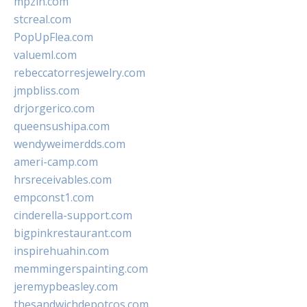
mpzin.com
stcreal.com
PopUpFlea.com
valueml.com
rebeccatorresjewelry.com
jmpbliss.com
drjorgerico.com
queensushipa.com
wendyweimerdds.com
ameri-camp.com
hrsreceivables.com
empconst1.com
cinderella-support.com
bigpinkrestaurant.com
inspirehuahin.com
memmingerspainting.com
jeremypbeasley.com
thesandwichdepotcos.com