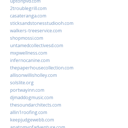
uptonpvd.com
2troublegrill.com
casateranga.com
sticksandstonesstudiooh.com
walkers-treeservice.com
shopmossi.com
untamedcollectivesd.com
mxpwellness.com
infernocanine.com
thepaperhousecollection.com
allisonwillisholley.com
solslite.org
portwayinn.com
djmaddogmusic.com
thesoundarchitects.com
allin1roofing.com
keepjudgewebb.com
anatomyofadventure.com