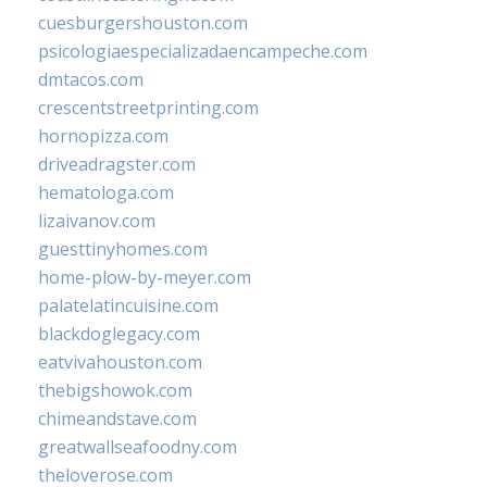
cuesburgershouston.com
psicologiaespecializadaencampeche.com
dmtacos.com
crescentstreetprinting.com
hornopizza.com
driveadragster.com
hematologa.com
lizaivanov.com
guesttinyhomes.com
home-plow-by-meyer.com
palatelatincuisine.com
blackdoglegacy.com
eatvivahouston.com
thebigshowok.com
chimeandstave.com
greatwallseafoodny.com
theloverose.com