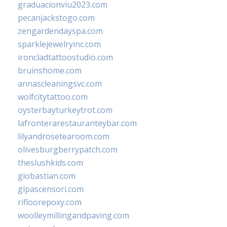
graduacionviu2023.com
pecanjackstogo.com
zengardendayspa.com
sparklejewelryinc.com
ironcladtattoostudio.com
bruinshome.com
annascleaningsvc.com
wolfcitytattoo.com
oysterbayturkeytrot.com
lafronterarestauranteybar.com
lilyandrosetearoom.com
olivesburgberrypatch.com
theslushkids.com
giobastian.com
glpascensori.com
rifloorepoxy.com
woolleymillingandpaving.com