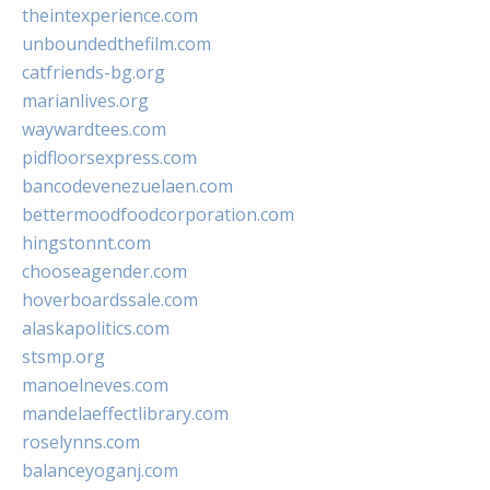
theintexperience.com
unboundedthefilm.com
catfriends-bg.org
marianlives.org
waywardtees.com
pidfloorsexpress.com
bancodevenezuelaen.com
bettermoodfoodcorporation.com
hingstonnt.com
chooseagender.com
hoverboardssale.com
alaskapolitics.com
stsmp.org
manoelneves.com
mandelaeffectlibrary.com
roselynns.com
balanceyoganj.com