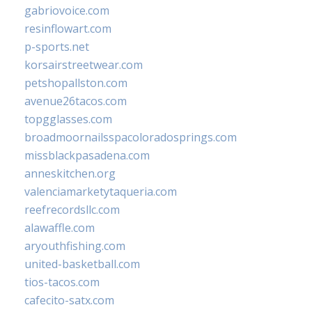
gabriovoice.com
resinflowart.com
p-sports.net
korsairstreetwear.com
petshopallston.com
avenue26tacos.com
topgglasses.com
broadmoornailsspacoloradosprings.com
missblackpasadena.com
anneskitchen.org
valenciamarketytaqueria.com
reefrecordsllc.com
alawaffle.com
aryouthfishing.com
united-basketball.com
tios-tacos.com
cafecito-satx.com