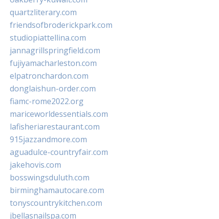
quartzliterary.com
friendsofbroderickpark.com
studiopiattellina.com
jannagrillspringfield.com
fujiyamacharleston.com
elpatronchardon.com
donglaishun-order.com
fiamc-rome2022.org
mariceworldessentials.com
lafisheriarestaurant.com
915jazzandmore.com
aguadulce-countryfair.com
jakehovis.com
bosswingsduluth.com
birminghamautocare.com
tonyscountrykitchen.com
jbellasnailspa.com