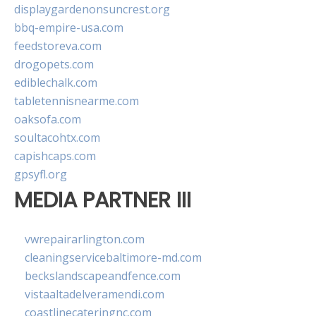
displaygardenonsuncrest.org
bbq-empire-usa.com
feedstoreva.com
drogopets.com
ediblechalk.com
tabletennisnearme.com
oaksofa.com
soultacohtx.com
capishcaps.com
gpsyfl.org
MEDIA PARTNER III
vwrepairarlington.com
cleaningservicebaltimore-md.com
beckslandscapeandfence.com
vistaaltadelveramendi.com
coastlinecateringnc.com