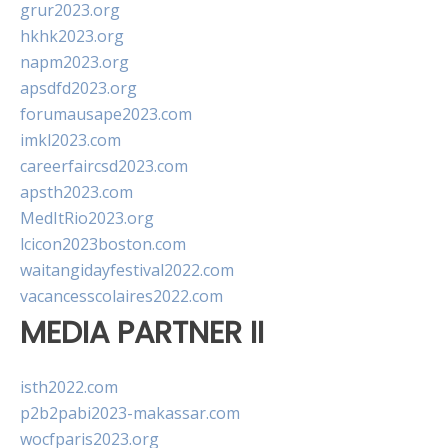
grur2023.org
hkhk2023.org
napm2023.org
apsdfd2023.org
forumausape2023.com
imkl2023.com
careerfaircsd2023.com
apsth2023.com
MedItRio2023.org
lcicon2023boston.com
waitangidayfestival2022.com
vacancesscolaires2022.com
MEDIA PARTNER II
isth2022.com
p2b2pabi2023-makassar.com
wocfparis2023.org