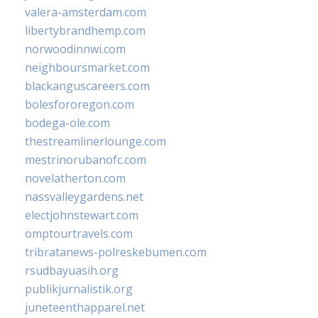
valera-amsterdam.com
libertybrandhemp.com
norwoodinnwi.com
neighboursmarket.com
blackanguscareers.com
bolesfororegon.com
bodega-ole.com
thestreamlinerlounge.com
mestrinorubanofc.com
novelatherton.com
nassvalleygardens.net
electjohnstewart.com
omptourtravels.com
tribratanews-polreskebumen.com
rsudbayuasih.org
publikjurnalistik.org
juneteenthapparel.net