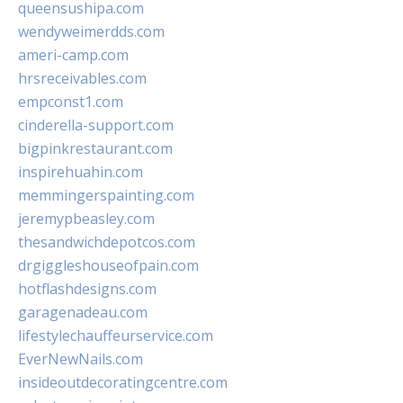
queensushipa.com
wendyweimerdds.com
ameri-camp.com
hrsreceivables.com
empconst1.com
cinderella-support.com
bigpinkrestaurant.com
inspirehuahin.com
memmingerspainting.com
jeremypbeasley.com
thesandwichdepotcos.com
drgiggleshouseofpain.com
hotflashdesigns.com
garagenadeau.com
lifestylechauffeurservice.com
EverNewNails.com
insideoutdecoratingcentre.com