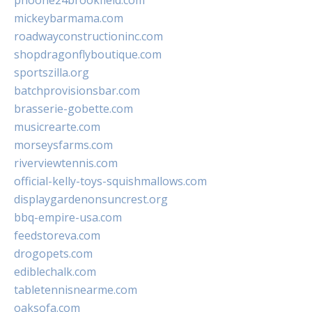
phoone24brookfield.com
mickeybarmama.com
roadwayconstructioninc.com
shopdragonflyboutique.com
sportszilla.org
batchprovisionsbar.com
brasserie-gobette.com
musicrearte.com
morseysfarms.com
riverviewtennis.com
official-kelly-toys-squishmallows.com
displaygardenonsuncrest.org
bbq-empire-usa.com
feedstoreva.com
drogopets.com
ediblechalk.com
tabletennisnearme.com
oaksofa.com