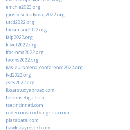
emchie2023.org
girisimselradyoloji2022.org
utcd2022.org
biosensor2022.org
ialp2022.org
klivet2022.org
ifac-hms2022.org
taoms2022.org
iias-euromena-conference2022.org
ivd2022.org
csity2022.org
ibsarstudyabroad.com
bennusehgall.com
tsecincinnati.com
roderconstructiongroup.com
plazabatai.com
hawkscayresort.com