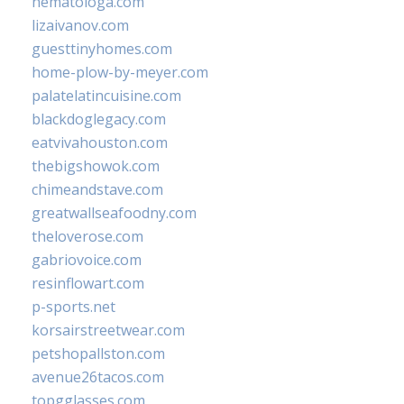
hematologa.com
lizaivanov.com
guesttinyhomes.com
home-plow-by-meyer.com
palatelatincuisine.com
blackdoglegacy.com
eatvivahouston.com
thebigshowok.com
chimeandstave.com
greatwallseafoodny.com
theloverose.com
gabriovoice.com
resinflowart.com
p-sports.net
korsairstreetwear.com
petshopallston.com
avenue26tacos.com
topgglasses.com