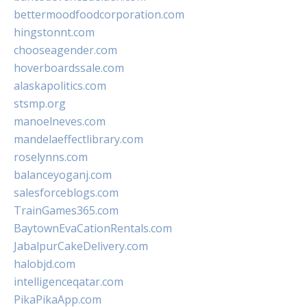
bettermoodfoodcorporation.com
hingstonnt.com
chooseagender.com
hoverboardssale.com
alaskapolitics.com
stsmp.org
manoelneves.com
mandelaeffectlibrary.com
roselynns.com
balanceyoganj.com
salesforceblogs.com
TrainGames365.com
BaytownEvaCationRentals.com
JabalpurCakeDelivery.com
halobjd.com
intelligenceqatar.com
PikaPikaApp.com