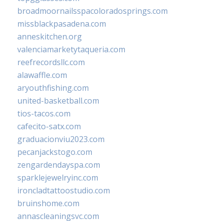
broadmoornailsspacoloradosprings.com
missblackpasadena.com
anneskitchen.org
valenciamarketytaqueria.com
reefrecordsllc.com
alawaffle.com
aryouthfishing.com
united-basketball.com
tios-tacos.com
cafecito-satx.com
graduacionviu2023.com
pecanjackstogo.com
zengardendayspa.com
sparklejewelryinc.com
ironcladtattoostudio.com
bruinshome.com
annascleaningsvc.com