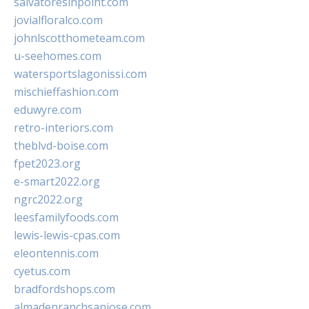
salvatoresinpoint.com
jovialfloralco.com
johnlscotthometeam.com
u-seehomes.com
watersportslagonissi.com
mischieffashion.com
eduwyre.com
retro-interiors.com
theblvd-boise.com
fpet2023.org
e-smart2022.org
ngrc2022.org
leesfamilyfoods.com
lewis-lewis-cpas.com
eleontennis.com
cyetus.com
bradfordshops.com
almadenranchsanjose.com