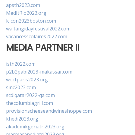
apsth2023.com
MedItRio2023.org
lcicon2023boston.com
waitangidayfestival2022.com
vacancesscolaires2022.com
MEDIA PARTNER II
isth2022.com
p2b2pabi2023-makassar.com
wocfparis2023.org
sinc2023.com
scdlqatar2022-qa.com
thecolumbiagrill.com
provisionscheeseandwineshoppe.com
khedi2023.org
akademikgeriatri2023.org
marmarapediatri2023.org