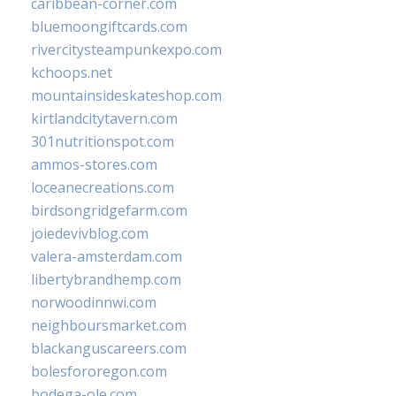
caribbean-corner.com
bluemoongiftcards.com
rivercitysteampunkexpo.com
kchoops.net
mountainsideskateshop.com
kirtlandcitytavern.com
301nutritionspot.com
ammos-stores.com
loceanecreations.com
birdsongridgefarm.com
joiedevivblog.com
valera-amsterdam.com
libertybrandhemp.com
norwoodinnwi.com
neighboursmarket.com
blackanguscareers.com
bolesfororegon.com
bodega-ole.com