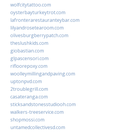
wolfcitytattoo.com
oysterbayturkeytrot.com
lafronterarestauranteybar.com
lilyandrosetearoom.com
olivesburgberrypatch.com
theslushkids.com
giobastian.com
glpascensori.com
rifloorepoxy.com
woolleymillingandpaving.com
uptonpvd.com
2troublegrill.com
casateranga.com
sticksandstonesstudiooh.com
walkers-treeservice.com
shopmossi.com
untamedcollectivesd.com