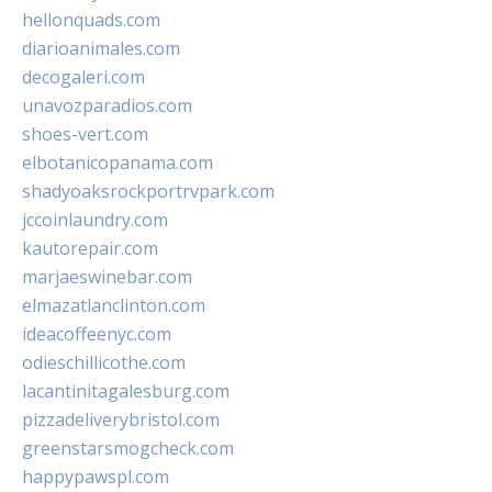
hellonquads.com
diarioanimales.com
decogaleri.com
unavozparadios.com
shoes-vert.com
elbotanicopanama.com
shadyoaksrockportrvpark.com
jccoinlaundry.com
kautorepair.com
marjaeswinebar.com
elmazatlanclinton.com
ideacoffeenyc.com
odieschillicothe.com
lacantinitagalesburg.com
pizzadeliverybristol.com
greenstarsmogcheck.com
happypawspl.com