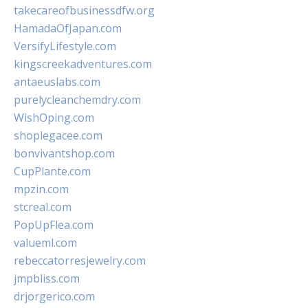
takecareofbusinessdfw.org
HamadaOfJapan.com
VersifyLifestyle.com
kingscreekadventures.com
antaeuslabs.com
purelycleanchemdry.com
WishOping.com
shoplegacee.com
bonvivantshop.com
CupPlante.com
mpzin.com
stcreal.com
PopUpFlea.com
valueml.com
rebeccatorresjewelry.com
jmpbliss.com
drjorgerico.com