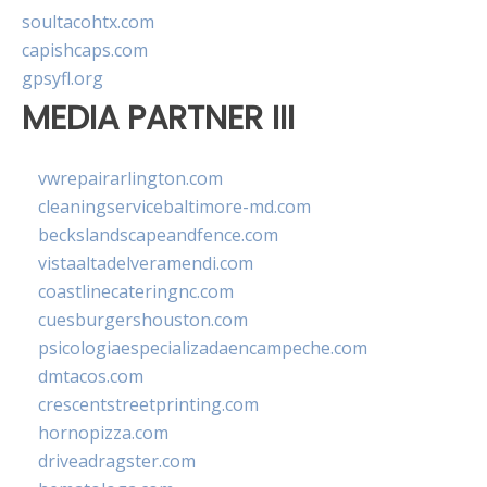
soultacohtx.com
capishcaps.com
gpsyfl.org
MEDIA PARTNER III
vwrepairarlington.com
cleaningservicebaltimore-md.com
beckslandscapeandfence.com
vistaaltadelveramendi.com
coastlinecateringnc.com
cuesburgershouston.com
psicologiaespecializadaencampeche.com
dmtacos.com
crescentstreetprinting.com
hornopizza.com
driveadragster.com