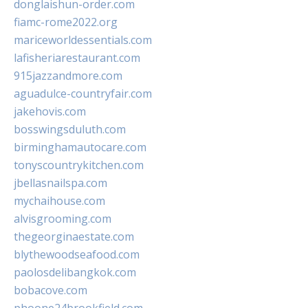
donglaishun-order.com
fiamc-rome2022.org
mariceworldessentials.com
lafisheriarestaurant.com
915jazzandmore.com
aguadulce-countryfair.com
jakehovis.com
bosswingsduluth.com
birminghamautocare.com
tonyscountrykitchen.com
jbellasnailspa.com
mychaihouse.com
alvisgrooming.com
thegeorginaestate.com
blythewoodseafood.com
paolosdelibangkok.com
bobacove.com