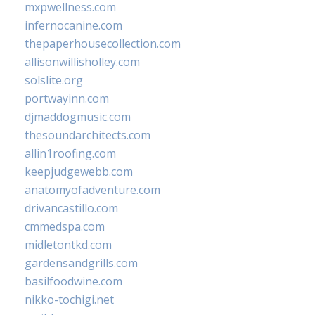
mxpwellness.com
infernocanine.com
thepaperhousecollection.com
allisonwillisholley.com
solslite.org
portwayinn.com
djmaddogmusic.com
thesoundarchitects.com
allin1roofing.com
keepjudgewebb.com
anatomyofadventure.com
drivancastillo.com
cmmedspa.com
midletontkd.com
gardensandgrills.com
basilfoodwine.com
nikko-tochigi.net