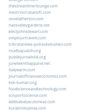
thestreamlinerlounge.com
mestrinorubanofc.com
novelatherton.com
nassvalleygardens.net
electjohnstewart.com
omptourtravels.com
tribratanews-polreskebumen.com
rsudbayuasih.org
publikjurnalistik.org
juneteenthapparel.net
italywarm.com
journaloffinanceeconomics.com
kvk-kumari.org
foodscienceandtechnology.com
scisportsscience.com
addisababacuisineaz.com
burgerimcamas.com