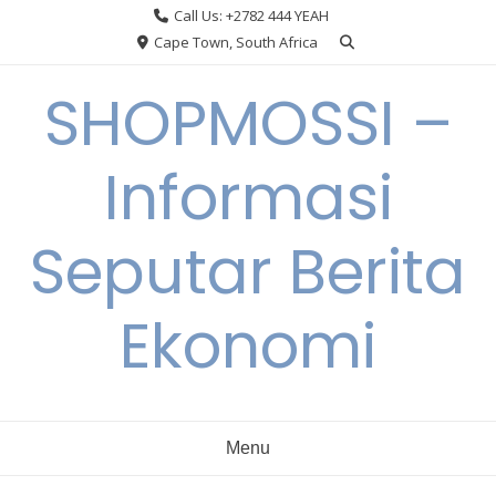
Skip
Call Us: +2782 444 YEAH
to
Cape Town, South Africa
content
SHOPMOSSI –
Informasi
Seputar Berita
Ekonomi
Menu