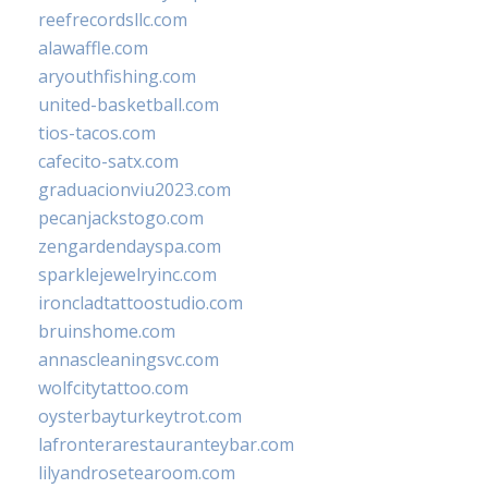
reefrecordsllc.com
alawaffle.com
aryouthfishing.com
united-basketball.com
tios-tacos.com
cafecito-satx.com
graduacionviu2023.com
pecanjackstogo.com
zengardendayspa.com
sparklejewelryinc.com
ironcladtattoostudio.com
bruinshome.com
annascleaningsvc.com
wolfcitytattoo.com
oysterbayturkeytrot.com
lafronterarestauranteybar.com
lilyandrosetearoom.com