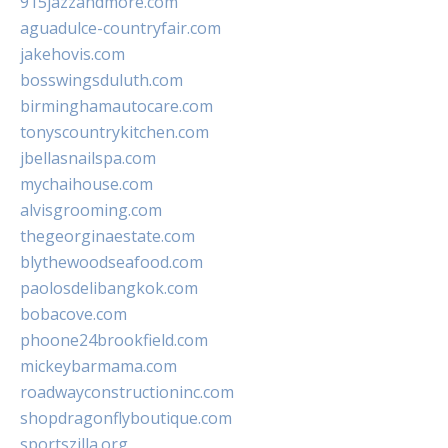
915jazzandmore.com
aguadulce-countryfair.com
jakehovis.com
bosswingsduluth.com
birminghamautocare.com
tonyscountrykitchen.com
jbellasnailspa.com
mychaihouse.com
alvisgrooming.com
thegeorginaestate.com
blythewoodseafood.com
paolosdelibangkok.com
bobacove.com
phoone24brookfield.com
mickeybarmama.com
roadwayconstructioninc.com
shopdragonflyboutique.com
sportszilla.org