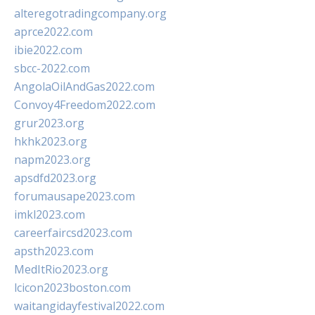
alteregotradingcompany.org
aprce2022.com
ibie2022.com
sbcc-2022.com
AngolaOilAndGas2022.com
Convoy4Freedom2022.com
grur2023.org
hkhk2023.org
napm2023.org
apsdfd2023.org
forumausape2023.com
imkl2023.com
careerfaircsd2023.com
apsth2023.com
MedItRio2023.org
lcicon2023boston.com
waitangidayfestival2022.com