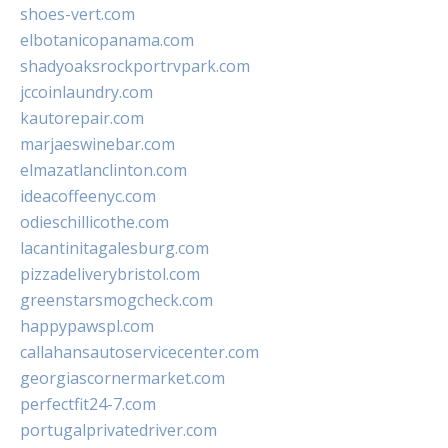
shoes-vert.com
elbotanicopanama.com
shadyoaksrockportrvpark.com
jccoinlaundry.com
kautorepair.com
marjaeswinebar.com
elmazatlanclinton.com
ideacoffeenyc.com
odieschillicothe.com
lacantinitagalesburg.com
pizzadeliverybristol.com
greenstarsmogcheck.com
happypawspl.com
callahansautoservicecenter.com
georgiascornermarket.com
perfectfit24-7.com
portugalprivatedriver.com