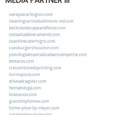
MEDIA PARTNER III
vwrepairarlington.com
cleaningservicebaltimore-md.com
beckslandscapeandfence.com
vistaaltadelveramendi.com
coastlinecateringnc.com
cuesburgershouston.com
psicologiaespecializadaencampeche.com
dmtacos.com
crescentstreetprinting.com
hornopizza.com
driveadragster.com
hematologa.com
lizaivanov.com
guesttinyhomes.com
home-plow-by-meyer.com
palatelatincuisine.com