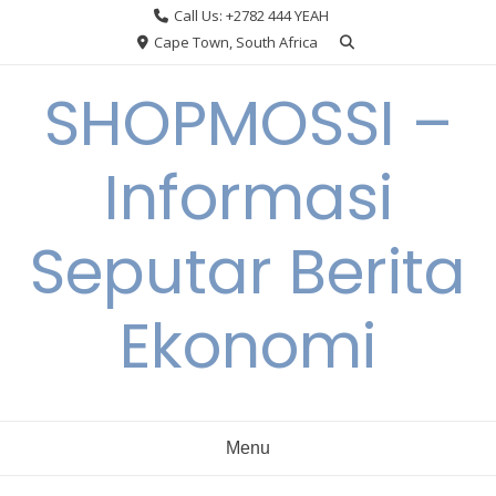
Skip
Call Us: +2782 444 YEAH
to
Cape Town, South Africa
content
SHOPMOSSI –
Informasi
Seputar Berita
Ekonomi
Menu