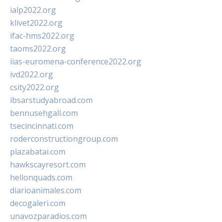
ialp2022.org
klivet2022.org
ifac-hms2022.org
taoms2022.org
iias-euromena-conference2022.org
ivd2022.org
csity2022.org
ibsarstudyabroad.com
bennusehgall.com
tsecincinnati.com
roderconstructiongroup.com
plazabatai.com
hawkscayresort.com
hellonquads.com
diarioanimales.com
decogaleri.com
unavozparadios.com