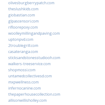
olivesburgberrypatch.com
theslushkids.com
giobastian.com
glpascensori.com
rifloorepoxy.com
woolleymillingandpaving.com
uptonpvd.com
2troublegrill.com
casateranga.com
sticksandstonesstudiooh.com
walkers-treeservice.com
shopmossi.com
untamedcollectivesd.com
mxpwellness.com
infernocanine.com
thepaperhousecollection.com
allisonwillisholley.com