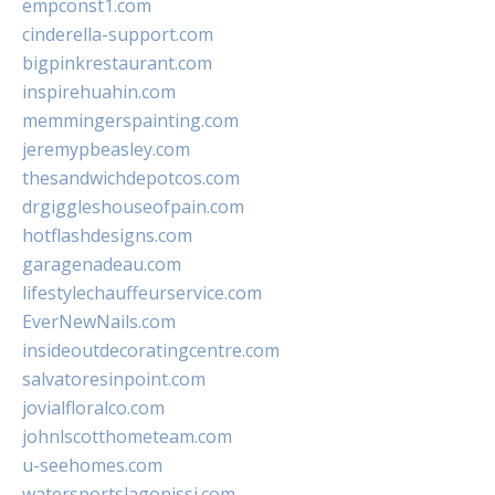
empconst1.com
cinderella-support.com
bigpinkrestaurant.com
inspirehuahin.com
memmingerspainting.com
jeremypbeasley.com
thesandwichdepotcos.com
drgiggleshouseofpain.com
hotflashdesigns.com
garagenadeau.com
lifestylechauffeurservice.com
EverNewNails.com
insideoutdecoratingcentre.com
salvatoresinpoint.com
jovialfloralco.com
johnlscotthometeam.com
u-seehomes.com
watersportslagonissi.com