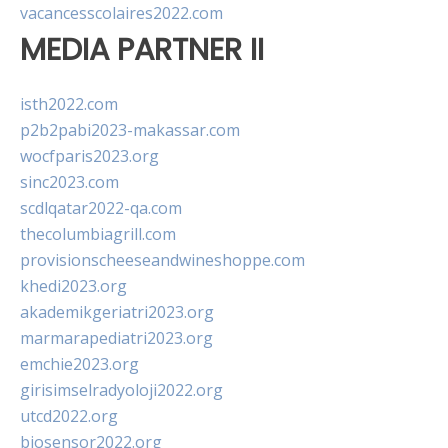
vacancesscolaires2022.com
MEDIA PARTNER II
isth2022.com
p2b2pabi2023-makassar.com
wocfparis2023.org
sinc2023.com
scdlqatar2022-qa.com
thecolumbiagrill.com
provisionscheeseandwineshoppe.com
khedi2023.org
akademikgeriatri2023.org
marmarapediatri2023.org
emchie2023.org
girisimselradyoloji2022.org
utcd2022.org
biosensor2022.org