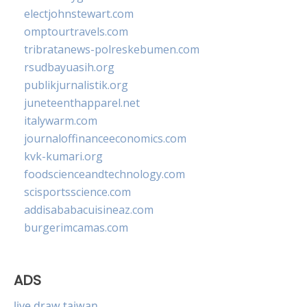
electjohnstewart.com
omptourtravels.com
tribratanews-polreskebumen.com
rsudbayuasih.org
publikjurnalistik.org
juneteenthapparel.net
italywarm.com
journaloffinanceeconomics.com
kvk-kumari.org
foodscienceandtechnology.com
scisportsscience.com
addisababacuisineaz.com
burgerimcamas.com
ADS
live draw taiwan