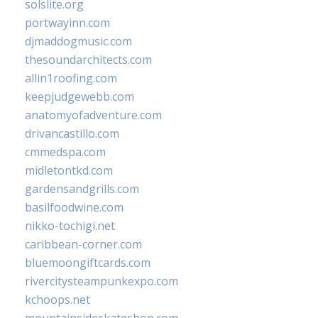
solslite.org
portwayinn.com
djmaddogmusic.com
thesoundarchitects.com
allin1roofing.com
keepjudgewebb.com
anatomyofadventure.com
drivancastillo.com
cmmedspa.com
midletontkd.com
gardensandgrills.com
basilfoodwine.com
nikko-tochigi.net
caribbean-corner.com
bluemoongiftcards.com
rivercitysteampunkexpo.com
kchoops.net
mountainsideskateshop.com