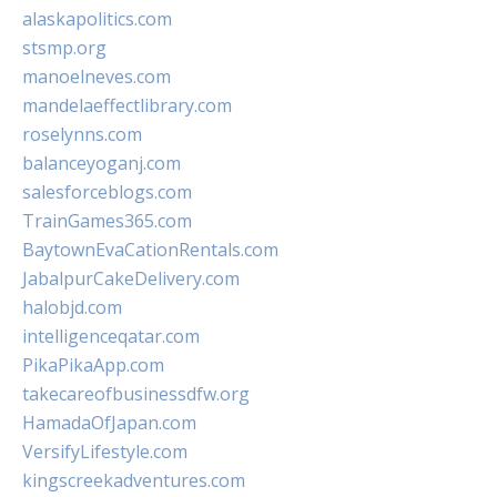
alaskapolitics.com
stsmp.org
manoelneves.com
mandelaeffectlibrary.com
roselynns.com
balanceyoganj.com
salesforceblogs.com
TrainGames365.com
BaytownEvaCationRentals.com
JabalpurCakeDelivery.com
halobjd.com
intelligenceqatar.com
PikaPikaApp.com
takecareofbusinessdfw.org
HamadaOfJapan.com
VersifyLifestyle.com
kingscreekadventures.com