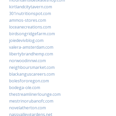
kirtlandcitytavern.com
301nutritionspot.com
ammos-stores.com
loceanecreations.com
birdsongridgefarm.com
joiedevivblog.com
valera-amsterdam.com
libertybrandhemp.com
norwoodinnwi.com
neighboursmarket.com
blackanguscareers.com
bolesfororegon.com
bodega-ole.com
thestreamlinerlounge.com
mestrinorubanofc.com
novelatherton.com
nassvalleygardens.net