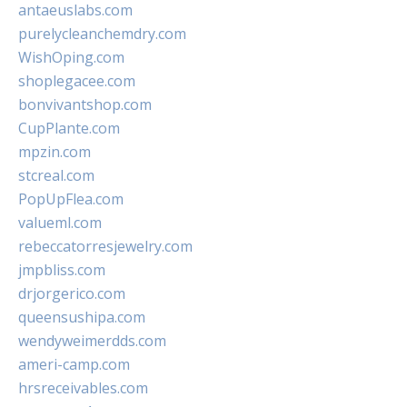
antaeuslabs.com
purelycleanchemdry.com
WishOping.com
shoplegacee.com
bonvivantshop.com
CupPlante.com
mpzin.com
stcreal.com
PopUpFlea.com
valueml.com
rebeccatorresjewelry.com
jmpbliss.com
drjorgerico.com
queensushipa.com
wendyweimerdds.com
ameri-camp.com
hrsreceivables.com