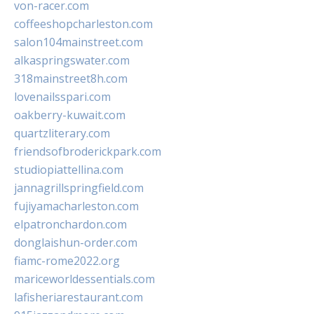
von-racer.com
coffeeshopcharleston.com
salon104mainstreet.com
alkaspringswater.com
318mainstreet8h.com
lovenailsspari.com
oakberry-kuwait.com
quartzliterary.com
friendsofbroderickpark.com
studiopiattellina.com
jannagrillspringfield.com
fujiyamacharleston.com
elpatronchardon.com
donglaishun-order.com
fiamc-rome2022.org
mariceworldessentials.com
lafisheriarestaurant.com