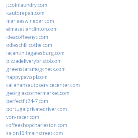
jccoinlaundry.com
kautorepair.com
marjaeswinebar.com
elmazatlanclinton.com
ideacoffeenyc.com
odieschillicothe.com
lacantinitagalesburg.com
pizzadeliverybristol.com
greenstarsmogcheck.com
happypawspl.com
callahansautoservicecenter.com
georgiascornermarket.com
perfectfit24-7.com
portugalprivatedriver.com
von-racer.com
coffeeshopcharleston.com
salon104mainstreet.com