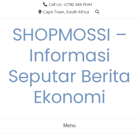
Skip
Call Us: +2782 444 YEAH
to
Cape Town, South Africa
content
SHOPMOSSI –
Informasi
Seputar Berita
Ekonomi
Menu