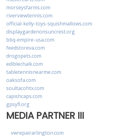
morseysfarms.com
riverviewtennis.com
official-kelly-toys-squishmallows.com
displaygardenonsuncrest.org
bbq-empire-usa.com
feedstoreva.com
drogopets.com
ediblechalk.com
tabletennisnearme.com
oaksofa.com
soultacohtx.com
capishcaps.com
gpsyfl.org
MEDIA PARTNER III
vwrepairarlington.com