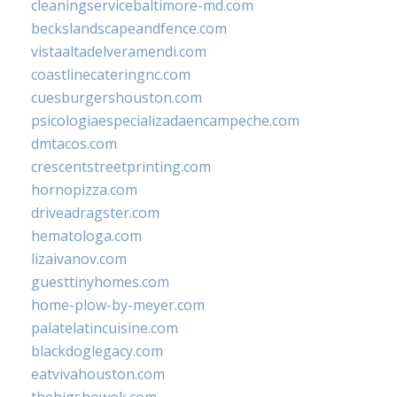
cleaningservicebaltimore-md.com
beckslandscapeandfence.com
vistaaltadelveramendi.com
coastlinecateringnc.com
cuesburgershouston.com
psicologiaespecializadaencampeche.com
dmtacos.com
crescentstreetprinting.com
hornopizza.com
driveadragster.com
hematologa.com
lizaivanov.com
guesttinyhomes.com
home-plow-by-meyer.com
palatelatincuisine.com
blackdoglegacy.com
eatvivahouston.com
thebigshowok.com