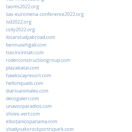
taoms2022.org
iias-euromena-conference2022.org
ivd2022.org
csity2022.org
ibsarstudyabroad.com
bennusehgall.com
tsecincinnati.com
roderconstructiongroup.com
plazabatai.com
hawkscayresort.com
hellonquads.com
diarioanimales.com
decogaleri.com
unavozparadios.com
shoes-vert.com
elbotanicopanama.com
shadyoaksrockportrvpark.com