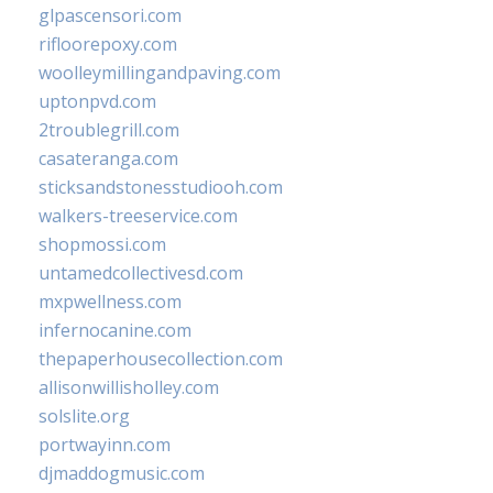
glpascensori.com
rifloorepoxy.com
woolleymillingandpaving.com
uptonpvd.com
2troublegrill.com
casateranga.com
sticksandstonesstudiooh.com
walkers-treeservice.com
shopmossi.com
untamedcollectivesd.com
mxpwellness.com
infernocanine.com
thepaperhousecollection.com
allisonwillisholley.com
solslite.org
portwayinn.com
djmaddogmusic.com