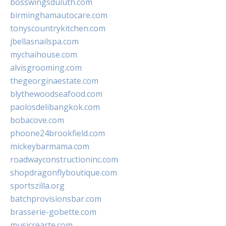
bosswingsduluth.com
birminghamautocare.com
tonyscountrykitchen.com
jbellasnailspa.com
mychaihouse.com
alvisgrooming.com
thegeorginaestate.com
blythewoodseafood.com
paolosdelibangkok.com
bobacove.com
phoone24brookfield.com
mickeybarmama.com
roadwayconstructioninc.com
shopdragonflyboutique.com
sportszilla.org
batchprovisionsbar.com
brasserie-gobette.com
musicrearte.com