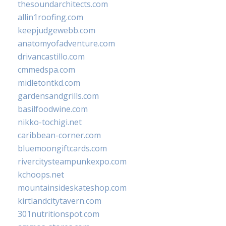
thesoundarchitects.com
allin1roofing.com
keepjudgewebb.com
anatomyofadventure.com
drivancastillo.com
cmmedspa.com
midletontkd.com
gardensandgrills.com
basilfoodwine.com
nikko-tochigi.net
caribbean-corner.com
bluemoongiftcards.com
rivercitysteampunkexpo.com
kchoops.net
mountainsideskateshop.com
kirtlandcitytavern.com
301nutritionspot.com