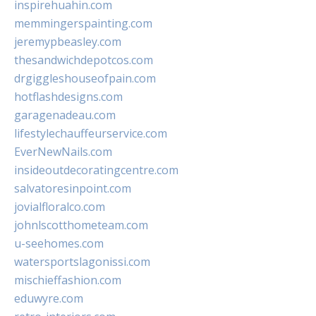
inspirehuahin.com
memmingerspainting.com
jeremypbeasley.com
thesandwichdepotcos.com
drgiggleshouseofpain.com
hotflashdesigns.com
garagenadeau.com
lifestylechauffeurservice.com
EverNewNails.com
insideoutdecoratingcentre.com
salvatoresinpoint.com
jovialfloralco.com
johnlscotthometeam.com
u-seehomes.com
watersportslagonissi.com
mischieffashion.com
eduwyre.com