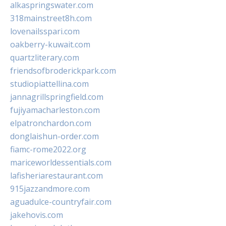
alkaspringswater.com
318mainstreet8h.com
lovenailsspari.com
oakberry-kuwait.com
quartzliterary.com
friendsofbroderickpark.com
studiopiattellina.com
jannagrillspringfield.com
fujiyamacharleston.com
elpatronchardon.com
donglaishun-order.com
fiamc-rome2022.org
mariceworldessentials.com
lafisheriarestaurant.com
915jazzandmore.com
aguadulce-countryfair.com
jakehovis.com