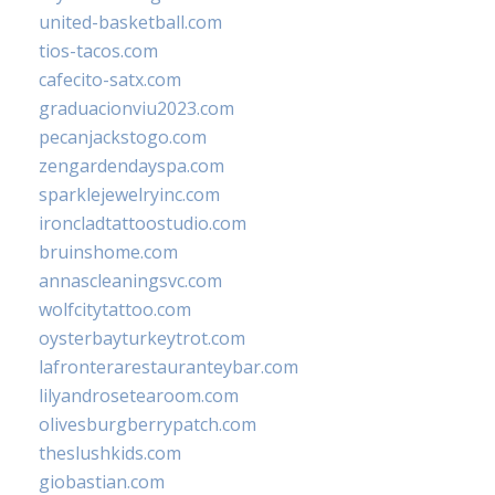
united-basketball.com
tios-tacos.com
cafecito-satx.com
graduacionviu2023.com
pecanjackstogo.com
zengardendayspa.com
sparklejewelryinc.com
ironcladtattoostudio.com
bruinshome.com
annascleaningsvc.com
wolfcitytattoo.com
oysterbayturkeytrot.com
lafronterarestauranteybar.com
lilyandrosetearoom.com
olivesburgberrypatch.com
theslushkids.com
giobastian.com