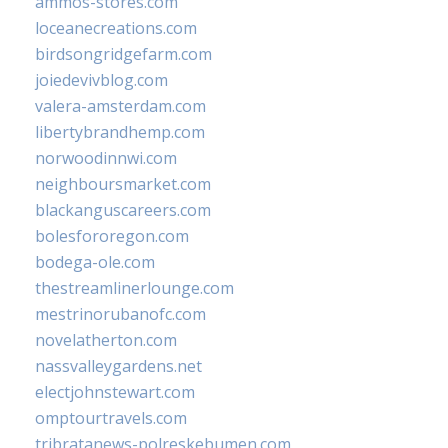
ammos-stores.com
loceanecreations.com
birdsongridgefarm.com
joiedevivblog.com
valera-amsterdam.com
libertybrandhemp.com
norwoodinnwi.com
neighboursmarket.com
blackanguscareers.com
bolesfororegon.com
bodega-ole.com
thestreamlinerlounge.com
mestrinorubanofc.com
novelatherton.com
nassvalleygardens.net
electjohnstewart.com
omptourtravels.com
tribratanews-polreskebumen.com