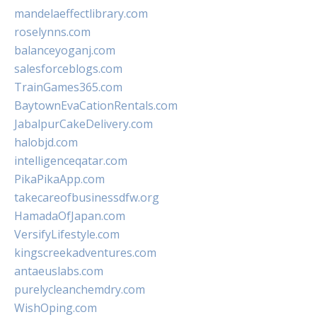
mandelaeffectlibrary.com
roselynns.com
balanceyoganj.com
salesforceblogs.com
TrainGames365.com
BaytownEvaCationRentals.com
JabalpurCakeDelivery.com
halobjd.com
intelligenceqatar.com
PikaPikaApp.com
takecareofbusinessdfw.org
HamadaOfJapan.com
VersifyLifestyle.com
kingscreekadventures.com
antaeuslabs.com
purelycleanchemdry.com
WishOping.com