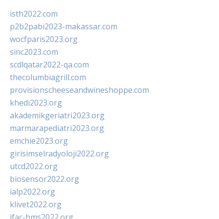
isth2022.com
p2b2pabi2023-makassar.com
wocfparis2023.org
sinc2023.com
scdlqatar2022-qa.com
thecolumbiagrill.com
provisionscheeseandwineshoppe.com
khedi2023.org
akademikgeriatri2023.org
marmarapediatri2023.org
emchie2023.org
girisimselradyoloji2022.org
utcd2022.org
biosensor2022.org
ialp2022.org
klivet2022.org
ifac-hms2022.org