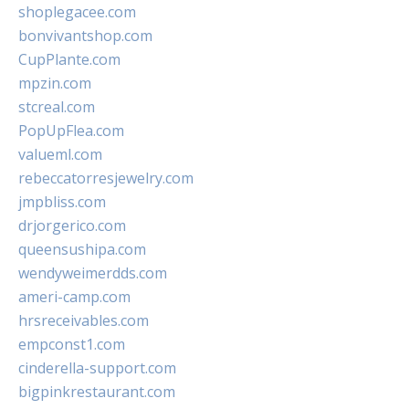
shoplegacee.com
bonvivantshop.com
CupPlante.com
mpzin.com
stcreal.com
PopUpFlea.com
valueml.com
rebeccatorresjewelry.com
jmpbliss.com
drjorgerico.com
queensushipa.com
wendyweimerdds.com
ameri-camp.com
hrsreceivables.com
empconst1.com
cinderella-support.com
bigpinkrestaurant.com