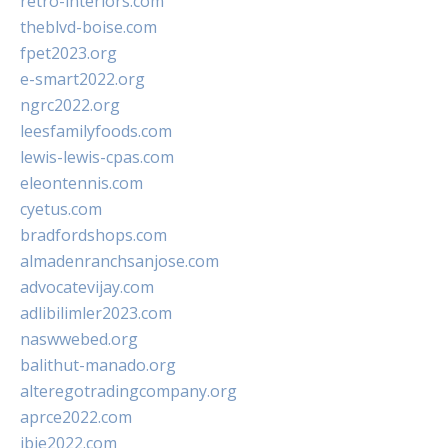
retro-interiors.com
theblvd-boise.com
fpet2023.org
e-smart2022.org
ngrc2022.org
leesfamilyfoods.com
lewis-lewis-cpas.com
eleontennis.com
cyetus.com
bradfordshops.com
almadenranchsanjose.com
advocatevijay.com
adlibilimler2023.com
naswwebed.org
balithut-manado.org
alteregotradingcompany.org
aprce2022.com
ibie2022.com