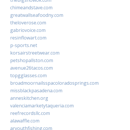
chimeandstave.com
greatwallseafoodny.com
theloverose.com
gabriovoice.com
resinflowart.com
p-sports.net
korsairstreetwear.com
petshopallston.com
avenue26tacos.com
topgglasses.com
broadmoornailsspacoloradosprings.com
missblackpasadena.com
anneskitchen.org
valenciamarketytaqueria.com
reefrecordsllc.com
alawaffle.com
aryouthfishing.com