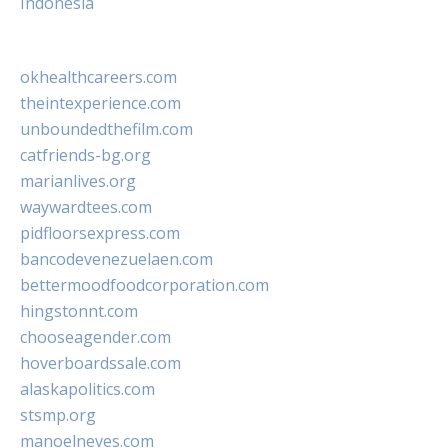
Indonesia
okhealthcareers.com
theintexperience.com
unboundedthefilm.com
catfriends-bg.org
marianlives.org
waywardtees.com
pidfloorsexpress.com
bancodevenezuelaen.com
bettermoodfoodcorporation.com
hingstonnt.com
chooseagender.com
hoverboardssale.com
alaskapolitics.com
stsmp.org
manoelneves.com