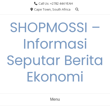
Skip
Call Us: +2782 444 YEAH
to
Cape Town, South Africa
content
SHOPMOSSI –
Informasi
Seputar Berita
Ekonomi
Menu