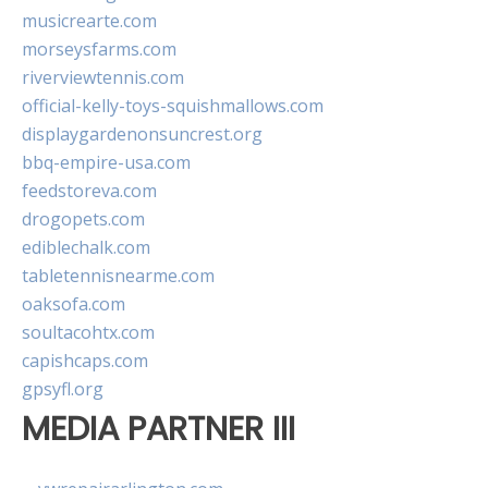
musicrearte.com
morseysfarms.com
riverviewtennis.com
official-kelly-toys-squishmallows.com
displaygardenonsuncrest.org
bbq-empire-usa.com
feedstoreva.com
drogopets.com
ediblechalk.com
tabletennisnearme.com
oaksofa.com
soultacohtx.com
capishcaps.com
gpsyfl.org
MEDIA PARTNER III