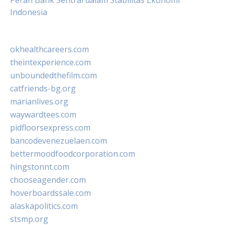
Peran Bank Sentral dalam Stabilitas Ekonomi
Indonesia
okhealthcareers.com
theintexperience.com
unboundedthefilm.com
catfriends-bg.org
marianlives.org
waywardtees.com
pidfloorsexpress.com
bancodevenezuelaen.com
bettermoodfoodcorporation.com
hingstonnt.com
chooseagender.com
hoverboardssale.com
alaskapolitics.com
stsmp.org