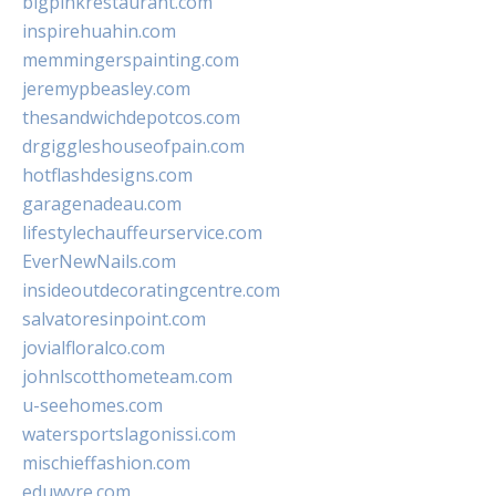
bigpinkrestaurant.com
inspirehuahin.com
memmingerspainting.com
jeremypbeasley.com
thesandwichdepotcos.com
drgiggleshouseofpain.com
hotflashdesigns.com
garagenadeau.com
lifestylechauffeurservice.com
EverNewNails.com
insideoutdecoratingcentre.com
salvatoresinpoint.com
jovialfloralco.com
johnlscotthometeam.com
u-seehomes.com
watersportslagonissi.com
mischieffashion.com
eduwyre.com