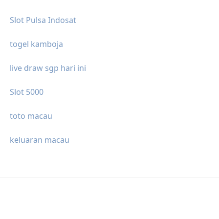
Slot Pulsa Indosat
togel kamboja
live draw sgp hari ini
Slot 5000
toto macau
keluaran macau