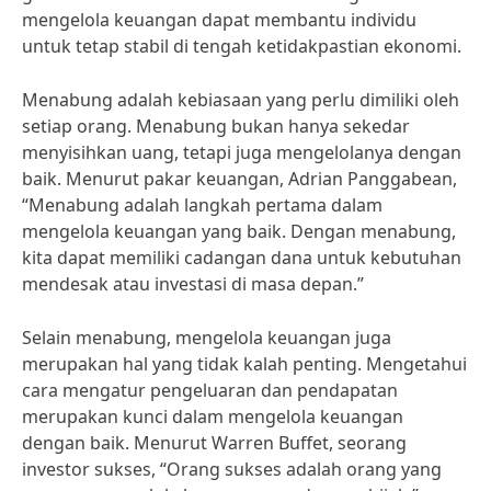
mengelola keuangan dapat membantu individu
untuk tetap stabil di tengah ketidakpastian ekonomi.
Menabung adalah kebiasaan yang perlu dimiliki oleh
setiap orang. Menabung bukan hanya sekedar
menyisihkan uang, tetapi juga mengelolanya dengan
baik. Menurut pakar keuangan, Adrian Panggabean,
“Menabung adalah langkah pertama dalam
mengelola keuangan yang baik. Dengan menabung,
kita dapat memiliki cadangan dana untuk kebutuhan
mendesak atau investasi di masa depan.”
Selain menabung, mengelola keuangan juga
merupakan hal yang tidak kalah penting. Mengetahui
cara mengatur pengeluaran dan pendapatan
merupakan kunci dalam mengelola keuangan
dengan baik. Menurut Warren Buffet, seorang
investor sukses, “Orang sukses adalah orang yang