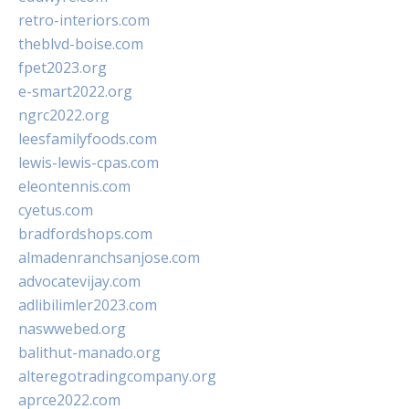
retro-interiors.com
theblvd-boise.com
fpet2023.org
e-smart2022.org
ngrc2022.org
leesfamilyfoods.com
lewis-lewis-cpas.com
eleontennis.com
cyetus.com
bradfordshops.com
almadenranchsanjose.com
advocatevijay.com
adlibilimler2023.com
naswwebed.org
balithut-manado.org
alteregotradingcompany.org
aprce2022.com