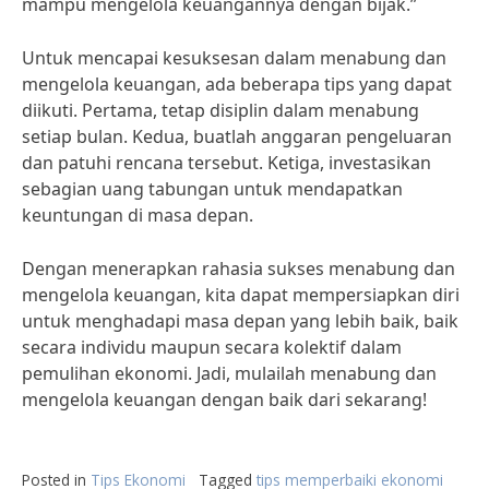
mampu mengelola keuangannya dengan bijak.”
Untuk mencapai kesuksesan dalam menabung dan
mengelola keuangan, ada beberapa tips yang dapat
diikuti. Pertama, tetap disiplin dalam menabung
setiap bulan. Kedua, buatlah anggaran pengeluaran
dan patuhi rencana tersebut. Ketiga, investasikan
sebagian uang tabungan untuk mendapatkan
keuntungan di masa depan.
Dengan menerapkan rahasia sukses menabung dan
mengelola keuangan, kita dapat mempersiapkan diri
untuk menghadapi masa depan yang lebih baik, baik
secara individu maupun secara kolektif dalam
pemulihan ekonomi. Jadi, mulailah menabung dan
mengelola keuangan dengan baik dari sekarang!
Posted in
Tips Ekonomi
Tagged
tips memperbaiki ekonomi