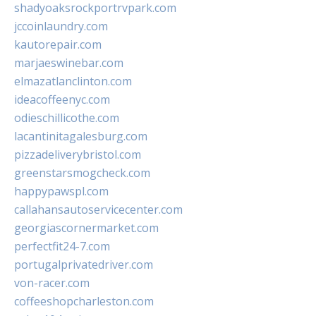
shadyoaksrockportrvpark.com
jccoinlaundry.com
kautorepair.com
marjaeswinebar.com
elmazatlanclinton.com
ideacoffeenyc.com
odieschillicothe.com
lacantinitagalesburg.com
pizzadeliverybristol.com
greenstarsmogcheck.com
happypawspl.com
callahansautoservicecenter.com
georgiascornermarket.com
perfectfit24-7.com
portugalprivatedriver.com
von-racer.com
coffeeshopcharleston.com