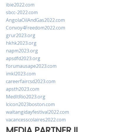
ibie2022.com
sbcc-2022.com
AngolaOilAndGas2022.com
Convoy4Freedom2022.com
grur2023.org
hkhk2023.org
napm2023.org
apsdfd2023.org
forumausape2023.com
imkl2023.com
careerfaircsd2023.com
apsth2023.com
MedItRio2023.org
lcicon2023boston.com
waitangidayfestival2022.com
vacancesscolaires2022.com
MEDIA PARTNER II