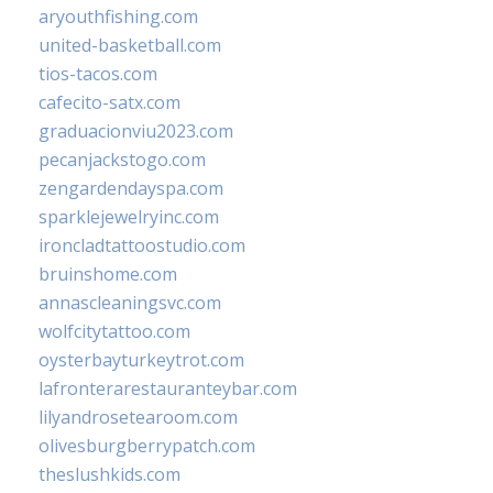
aryouthfishing.com
united-basketball.com
tios-tacos.com
cafecito-satx.com
graduacionviu2023.com
pecanjackstogo.com
zengardendayspa.com
sparklejewelryinc.com
ironcladtattoostudio.com
bruinshome.com
annascleaningsvc.com
wolfcitytattoo.com
oysterbayturkeytrot.com
lafronterarestauranteybar.com
lilyandrosetearoom.com
olivesburgberrypatch.com
theslushkids.com