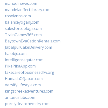
manoelneves.com
mandelaeffectlibrary.com
roselynns.com
balanceyoganj.com
salesforceblogs.com
TrainGames365.com
BaytownEvaCationRentals.com
JabalpurCakeDelivery.com
halobjd.com
intelligenceqatar.com
PikaPikaApp.com
takecareofbusinessdfw.org
HamadaOfJapan.com
VersifyLifestyle.com
kingscreekadventures.com
antaeuslabs.com
purelycleanchemdry.com