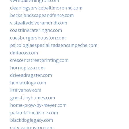
vwrepairarlington.com
cleaningservicebaltimore-md.com
beckslandscapeandfence.com
vistaaltadelveramendi.com
coastlinecateringnc.com
cuesburgershouston.com
psicologiaespecializadaencampeche.com
dmtacos.com
crescentstreetprinting.com
hornopizza.com
driveadragster.com
hematologa.com
lizaivanov.com
guesttinyhomes.com
home-plow-by-meyer.com
palatelatincuisine.com
blackdoglegacy.com
eatvivahouston.com