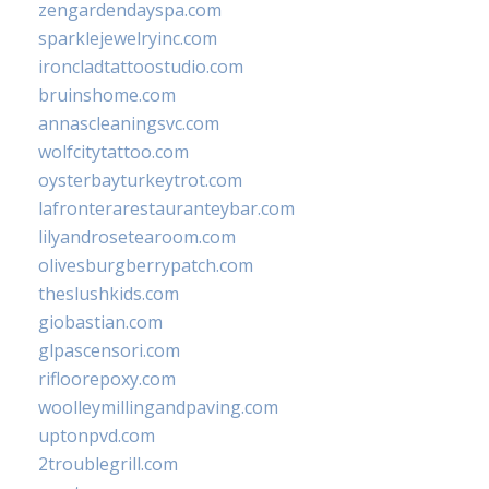
zengardendayspa.com
sparklejewelryinc.com
ironcladtattoostudio.com
bruinshome.com
annascleaningsvc.com
wolfcitytattoo.com
oysterbayturkeytrot.com
lafronterarestauranteybar.com
lilyandrosetearoom.com
olivesburgberrypatch.com
theslushkids.com
giobastian.com
glpascensori.com
rifloorepoxy.com
woolleymillingandpaving.com
uptonpvd.com
2troublegrill.com