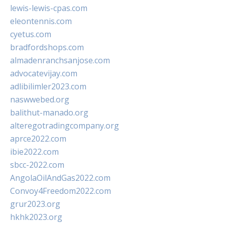
lewis-lewis-cpas.com
eleontennis.com
cyetus.com
bradfordshops.com
almadenranchsanjose.com
advocatevijay.com
adlibilimler2023.com
naswwebed.org
balithut-manado.org
alteregotradingcompany.org
aprce2022.com
ibie2022.com
sbcc-2022.com
AngolaOilAndGas2022.com
Convoy4Freedom2022.com
grur2023.org
hkhk2023.org