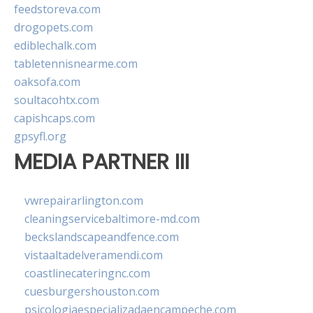
feedstoreva.com
drogopets.com
ediblechalk.com
tabletennisnearme.com
oaksofa.com
soultacohtx.com
capishcaps.com
gpsyfl.org
MEDIA PARTNER III
vwrepairarlington.com
cleaningservicebaltimore-md.com
beckslandscapeandfence.com
vistaaltadelveramendi.com
coastlinecateringnc.com
cuesburgershouston.com
psicologiaespecializadaencampeche.com