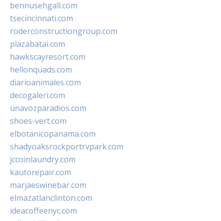
bennusehgall.com
tsecincinnati.com
roderconstructiongroup.com
plazabatai.com
hawkscayresort.com
hellonquads.com
diarioanimales.com
decogaleri.com
unavozparadios.com
shoes-vert.com
elbotanicopanama.com
shadyoaksrockportrvpark.com
jccoinlaundry.com
kautorepair.com
marjaeswinebar.com
elmazatlanclinton.com
ideacoffeenyc.com