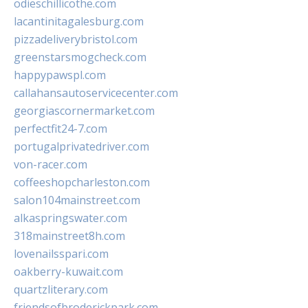
odieschillicothe.com
lacantinitagalesburg.com
pizzadeliverybristol.com
greenstarsmogcheck.com
happypawspl.com
callahansautoservicecenter.com
georgiascornermarket.com
perfectfit24-7.com
portugalprivatedriver.com
von-racer.com
coffeeshopcharleston.com
salon104mainstreet.com
alkaspringswater.com
318mainstreet8h.com
lovenailsspari.com
oakberry-kuwait.com
quartzliterary.com
friendsofbroderickpark.com