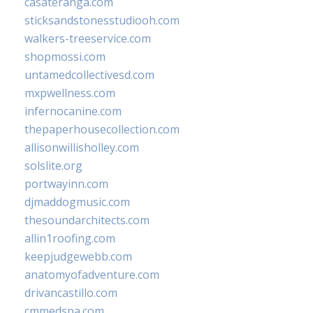
casateranga.com
sticksandstonesstudiooh.com
walkers-treeservice.com
shopmossi.com
untamedcollectivesd.com
mxpwellness.com
infernocanine.com
thepaperhousecollection.com
allisonwillisholley.com
solslite.org
portwayinn.com
djmaddogmusic.com
thesoundarchitects.com
allin1roofing.com
keepjudgewebb.com
anatomyofadventure.com
drivancastillo.com
cmmedspa.com