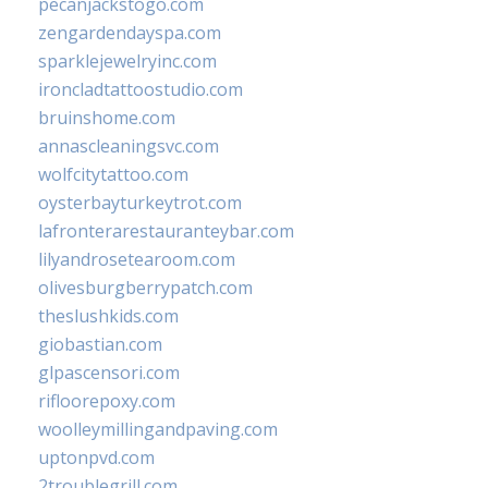
pecanjackstogo.com
zengardendayspa.com
sparklejewelryinc.com
ironcladtattoostudio.com
bruinshome.com
annascleaningsvc.com
wolfcitytattoo.com
oysterbayturkeytrot.com
lafronterarestauranteybar.com
lilyandrosetearoom.com
olivesburgberrypatch.com
theslushkids.com
giobastian.com
glpascensori.com
rifloorepoxy.com
woolleymillingandpaving.com
uptonpvd.com
2troublegrill.com