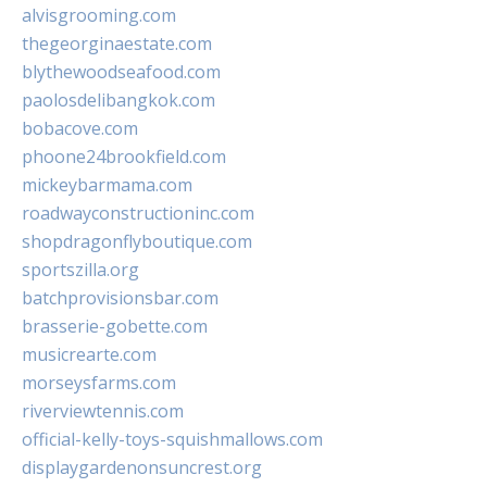
alvisgrooming.com
thegeorginaestate.com
blythewoodseafood.com
paolosdelibangkok.com
bobacove.com
phoone24brookfield.com
mickeybarmama.com
roadwayconstructioninc.com
shopdragonflyboutique.com
sportszilla.org
batchprovisionsbar.com
brasserie-gobette.com
musicrearte.com
morseysfarms.com
riverviewtennis.com
official-kelly-toys-squishmallows.com
displaygardenonsuncrest.org