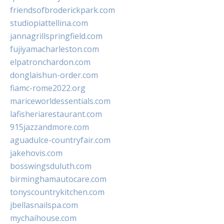
friendsofbroderickpark.com
studiopiattellina.com
jannagrillspringfield.com
fujiyamacharleston.com
elpatronchardon.com
donglaishun-order.com
fiamc-rome2022.org
mariceworldessentials.com
lafisheriarestaurant.com
915jazzandmore.com
aguadulce-countryfair.com
jakehovis.com
bosswingsduluth.com
birminghamautocare.com
tonyscountrykitchen.com
jbellasnailspa.com
mychaihouse.com