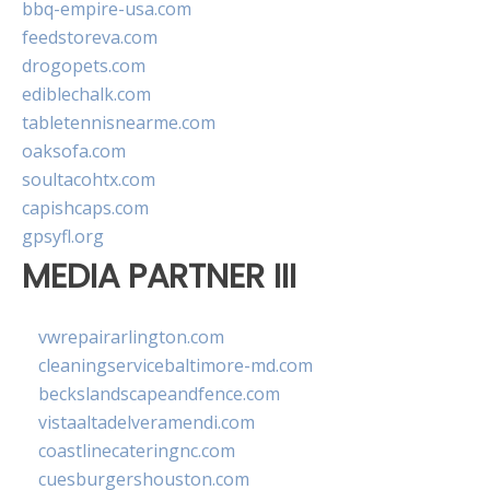
bbq-empire-usa.com
feedstoreva.com
drogopets.com
ediblechalk.com
tabletennisnearme.com
oaksofa.com
soultacohtx.com
capishcaps.com
gpsyfl.org
MEDIA PARTNER III
vwrepairarlington.com
cleaningservicebaltimore-md.com
beckslandscapeandfence.com
vistaaltadelveramendi.com
coastlinecateringnc.com
cuesburgershouston.com