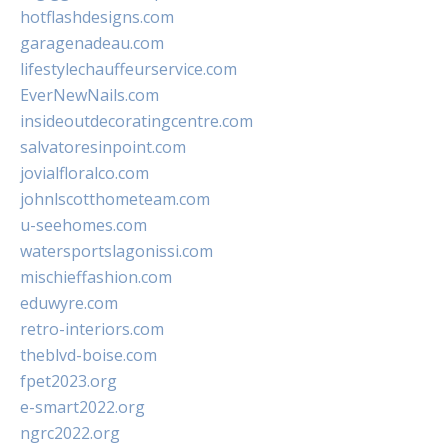
hotflashdesigns.com
garagenadeau.com
lifestylechauffeurservice.com
EverNewNails.com
insideoutdecoratingcentre.com
salvatoresinpoint.com
jovialfloralco.com
johnlscotthometeam.com
u-seehomes.com
watersportslagonissi.com
mischieffashion.com
eduwyre.com
retro-interiors.com
theblvd-boise.com
fpet2023.org
e-smart2022.org
ngrc2022.org