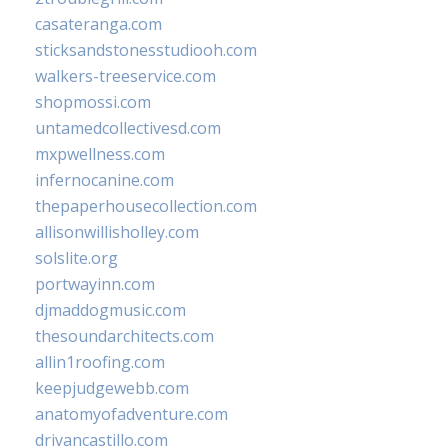
casateranga.com
sticksandstonesstudiooh.com
walkers-treeservice.com
shopmossi.com
untamedcollectivesd.com
mxpwellness.com
infernocanine.com
thepaperhousecollection.com
allisonwillisholley.com
solslite.org
portwayinn.com
djmaddogmusic.com
thesoundarchitects.com
allin1roofing.com
keepjudgewebb.com
anatomyofadventure.com
drivancastillo.com