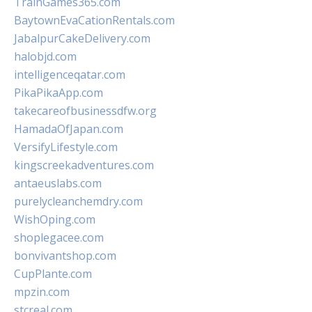
TrainGames365.com
BaytownEvaCationRentals.com
JabalpurCakeDelivery.com
halobjd.com
intelligenceqatar.com
PikaPikaApp.com
takecareofbusinessdfw.org
HamadaOfJapan.com
VersifyLifestyle.com
kingscreekadventures.com
antaeuslabs.com
purelycleanchemdry.com
WishOping.com
shoplegacee.com
bonvivantshop.com
CupPlante.com
mpzin.com
stcreal.com