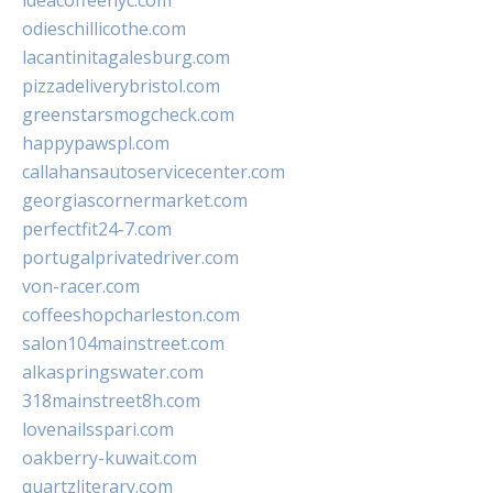
ideacoffeenyc.com
odieschillicothe.com
lacantinitagalesburg.com
pizzadeliverybristol.com
greenstarsmogcheck.com
happypawspl.com
callahansautoservicecenter.com
georgiascornermarket.com
perfectfit24-7.com
portugalprivatedriver.com
von-racer.com
coffeeshopcharleston.com
salon104mainstreet.com
alkaspringswater.com
318mainstreet8h.com
lovenailsspari.com
oakberry-kuwait.com
quartzliterary.com