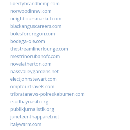
libertybrandhemp.com
norwoodinnwi.com
neighboursmarket.com
blackanguscareers.com
bolesfororegon.com
bodega-ole.com
thestreamlinerlounge.com
mestrinorubanofc.com
novelatherton.com
nassvalleygardens.net
electjohnstewart.com
omptourtravels.com
tribratanews-polreskebumen.com
rsudbayuasih.org
publikjurnalistik.org
juneteenthapparel.net
italywarm.com