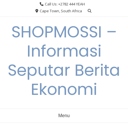
Skip
Call Us: +2782 444 YEAH
to
Cape Town, South Africa
content
SHOPMOSSI –
Informasi
Seputar Berita
Ekonomi
Menu