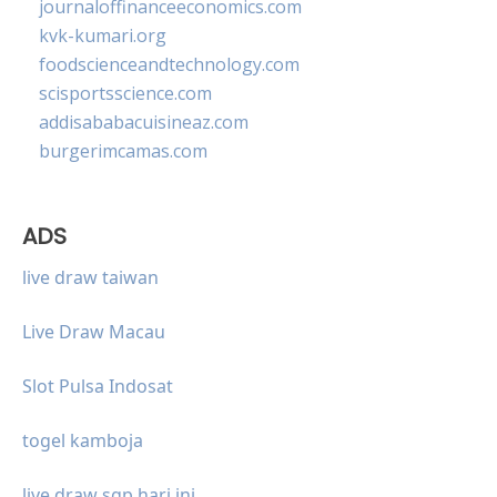
journaloffinanceeconomics.com
kvk-kumari.org
foodscienceandtechnology.com
scisportsscience.com
addisababacuisineaz.com
burgerimcamas.com
ADS
live draw taiwan
Live Draw Macau
Slot Pulsa Indosat
togel kamboja
live draw sgp hari ini