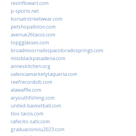
resinflowart.com
p-sports.net
korsairstreetwear.com
petshopallston.com
avenue26tacos.com
topgglasses.com
broadmoornailsspacoloradosprings.com
missblackpasadena.com
anneskitchen.org
valenciamarketytaqueria.com
reefrecordsllc.com
alawaffle.com
aryouthfishing.com
united-basketball.com
tios-tacos.com
cafecito-satx.com
graduacionviu2023.com