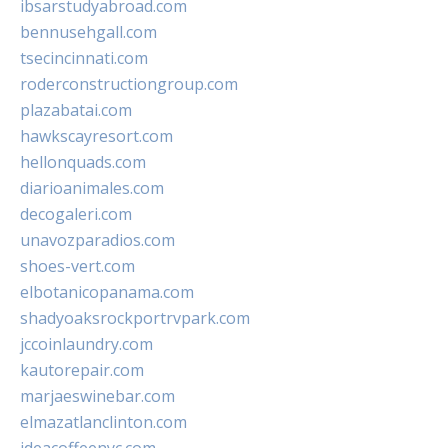
ibsarstudyabroad.com
bennusehgall.com
tsecincinnati.com
roderconstructiongroup.com
plazabatai.com
hawkscayresort.com
hellonquads.com
diarioanimales.com
decogaleri.com
unavozparadios.com
shoes-vert.com
elbotanicopanama.com
shadyoaksrockportrvpark.com
jccoinlaundry.com
kautorepair.com
marjaeswinebar.com
elmazatlanclinton.com