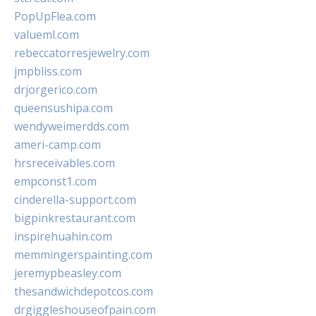
PopUpFlea.com
valueml.com
rebeccatorresjewelry.com
jmpbliss.com
drjorgerico.com
queensushipa.com
wendyweimerdds.com
ameri-camp.com
hrsreceivables.com
empconst1.com
cinderella-support.com
bigpinkrestaurant.com
inspirehuahin.com
memmingerspainting.com
jeremypbeasley.com
thesandwichdepotcos.com
drgiggleshouseofpain.com