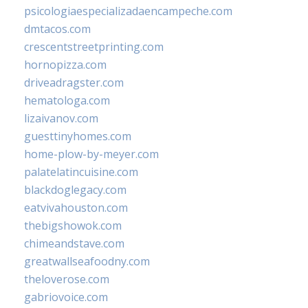
psicologiaespecializadaencampeche.com
dmtacos.com
crescentstreetprinting.com
hornopizza.com
driveadragster.com
hematologa.com
lizaivanov.com
guesttinyhomes.com
home-plow-by-meyer.com
palatelatincuisine.com
blackdoglegacy.com
eatvivahouston.com
thebigshowok.com
chimeandstave.com
greatwallseafoodny.com
theloverose.com
gabriovoice.com