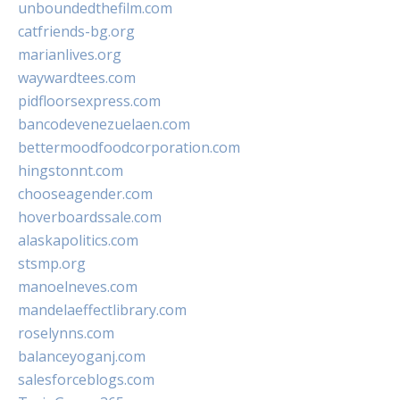
unboundedthefilm.com
catfriends-bg.org
marianlives.org
waywardtees.com
pidfloorsexpress.com
bancodevenezuelaen.com
bettermoodfoodcorporation.com
hingstonnt.com
chooseagender.com
hoverboardssale.com
alaskapolitics.com
stsmp.org
manoelneves.com
mandelaeffectlibrary.com
roselynns.com
balanceyoganj.com
salesforceblogs.com