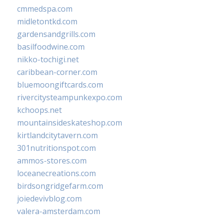
cmmedspa.com
midletontkd.com
gardensandgrills.com
basilfoodwine.com
nikko-tochigi.net
caribbean-corner.com
bluemoongiftcards.com
rivercitysteampunkexpo.com
kchoops.net
mountainsideskateshop.com
kirtlandcitytavern.com
301nutritionspot.com
ammos-stores.com
loceanecreations.com
birdsongridgefarm.com
joiedevivblog.com
valera-amsterdam.com