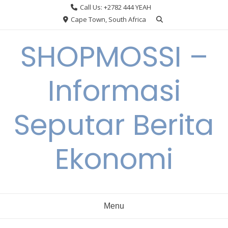
Skip
Call Us: +2782 444 YEAH
to
Cape Town, South Africa
content
SHOPMOSSI –
Informasi
Seputar Berita
Ekonomi
Menu