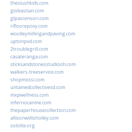
theslushkids.com
giobastian.com
glpascensori.com
rifloorepoxy.com
woolleymillingandpaving.com
uptonpvd.com
2troublegrill.com
casateranga.com
sticksandstonesstudiooh.com
walkers-treeservice.com
shopmossi.com
untamedcollectivesd.com
mxpwellness.com
infernocanine.com
thepaperhousecollection.com
allisonwillisholley.com
solslite.org