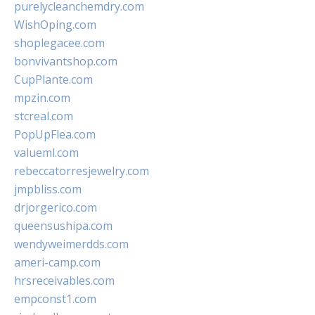
purelycleanchemdry.com
WishOping.com
shoplegacee.com
bonvivantshop.com
CupPlante.com
mpzin.com
stcreal.com
PopUpFlea.com
valueml.com
rebeccatorresjewelry.com
jmpbliss.com
drjorgerico.com
queensushipa.com
wendyweimerdds.com
ameri-camp.com
hrsreceivables.com
empconst1.com