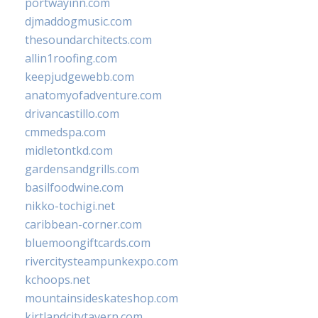
portwayinn.com
djmaddogmusic.com
thesoundarchitects.com
allin1roofing.com
keepjudgewebb.com
anatomyofadventure.com
drivancastillo.com
cmmedspa.com
midletontkd.com
gardensandgrills.com
basilfoodwine.com
nikko-tochigi.net
caribbean-corner.com
bluemoongiftcards.com
rivercitysteampunkexpo.com
kchoops.net
mountainsideskateshop.com
kirtlandcitytavern.com