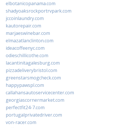
elbotanicopanama.com
shadyoaksrockportrvpark.com
jccoinlaundry.com
kautorepair.com
marjaeswinebar.com
elmazatlanclinton.com
ideacoffeenyc.com
odieschillicothe.com
lacantinitagalesburg.com
pizzadeliverybristol.com
greenstarsmogcheck.com
happypawspl.com
callahansautoservicecenter.com
georgiascornermarket.com
perfectfit24-7.com
portugalprivatedriver.com
von-racer.com