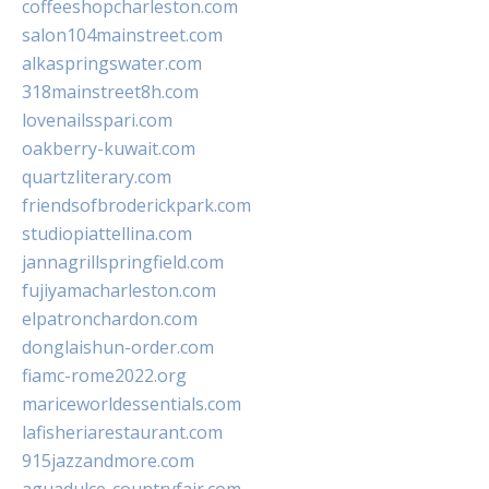
coffeeshopcharleston.com
salon104mainstreet.com
alkaspringswater.com
318mainstreet8h.com
lovenailsspari.com
oakberry-kuwait.com
quartzliterary.com
friendsofbroderickpark.com
studiopiattellina.com
jannagrillspringfield.com
fujiyamacharleston.com
elpatronchardon.com
donglaishun-order.com
fiamc-rome2022.org
mariceworldessentials.com
lafisheriarestaurant.com
915jazzandmore.com