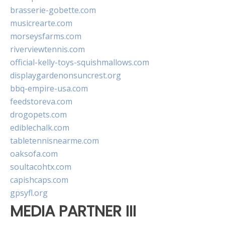
brasserie-gobette.com
musicrearte.com
morseysfarms.com
riverviewtennis.com
official-kelly-toys-squishmallows.com
displaygardenonsuncrest.org
bbq-empire-usa.com
feedstoreva.com
drogopets.com
ediblechalk.com
tabletennisnearme.com
oaksofa.com
soultacohtx.com
capishcaps.com
gpsyfl.org
MEDIA PARTNER III