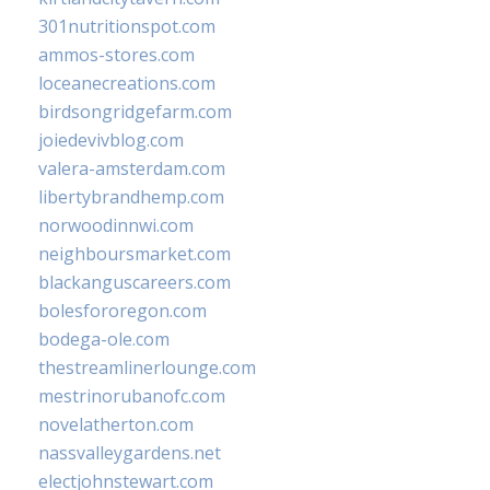
301nutritionspot.com
ammos-stores.com
loceanecreations.com
birdsongridgefarm.com
joiedevivblog.com
valera-amsterdam.com
libertybrandhemp.com
norwoodinnwi.com
neighboursmarket.com
blackanguscareers.com
bolesfororegon.com
bodega-ole.com
thestreamlinerlounge.com
mestrinorubanofc.com
novelatherton.com
nassvalleygardens.net
electjohnstewart.com