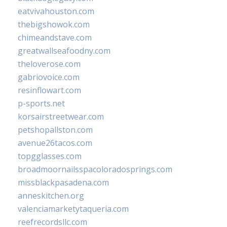
eatvivahouston.com
thebigshowok.com
chimeandstave.com
greatwallseafoodny.com
theloverose.com
gabriovoice.com
resinflowart.com
p-sports.net
korsairstreetwear.com
petshopallston.com
avenue26tacos.com
topgglasses.com
broadmoornailsspacoloradosprings.com
missblackpasadena.com
anneskitchen.org
valenciamarketytaqueria.com
reefrecordsllc.com