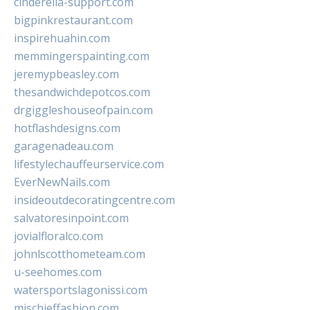
cinderella-support.com
bigpinkrestaurant.com
inspirehuahin.com
memmingerspainting.com
jeremypbeasley.com
thesandwichdepotcos.com
drgiggleshouseofpain.com
hotflashdesigns.com
garagenadeau.com
lifestylechauffeurservice.com
EverNewNails.com
insideoutdecoratingcentre.com
salvatoresinpoint.com
jovialfloralco.com
johnlscotthometeam.com
u-seehomes.com
watersportslagonissi.com
mischieffashion.com