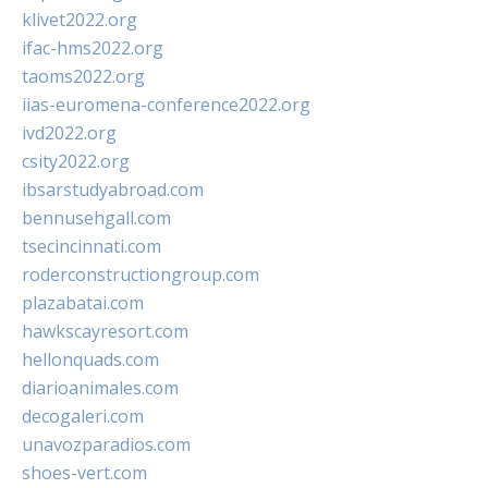
klivet2022.org
ifac-hms2022.org
taoms2022.org
iias-euromena-conference2022.org
ivd2022.org
csity2022.org
ibsarstudyabroad.com
bennusehgall.com
tsecincinnati.com
roderconstructiongroup.com
plazabatai.com
hawkscayresort.com
hellonquads.com
diarioanimales.com
decogaleri.com
unavozparadios.com
shoes-vert.com