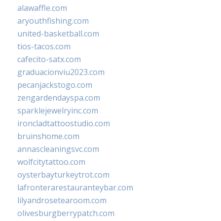
alawaffle.com
aryouthfishing.com
united-basketball.com
tios-tacos.com
cafecito-satx.com
graduacionviu2023.com
pecanjackstogo.com
zengardendayspa.com
sparklejewelryinc.com
ironcladtattoostudio.com
bruinshome.com
annascleaningsvc.com
wolfcitytattoo.com
oysterbayturkeytrot.com
lafronterarestauranteybar.com
lilyandrosetearoom.com
olivesburgberrypatch.com