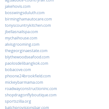
aguadulce-countryfair.com
jakehovis.com
bosswingsduluth.com
birminghamautocare.com
tonyscountrykitchen.com
jbellasnailspa.com
mychaihouse.com
alvisgrooming.com
thegeorginaestate.com
blythewoodseafood.com
paolosdelibangkok.com
bobacove.com
phoone24brookfield.com
mickeybarmama.com
roadwayconstructioninc.com
shopdragonflyboutique.com
sportszilla.org
batchprovisionsbar.com