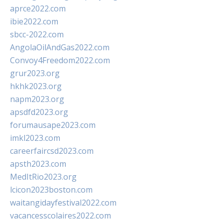
aprce2022.com
ibie2022.com
sbcc-2022.com
AngolaOilAndGas2022.com
Convoy4Freedom2022.com
grur2023.org
hkhk2023.org
napm2023.org
apsdfd2023.org
forumausape2023.com
imkl2023.com
careerfaircsd2023.com
apsth2023.com
MedItRio2023.org
lcicon2023boston.com
waitangidayfestival2022.com
vacancesscolaires2022.com