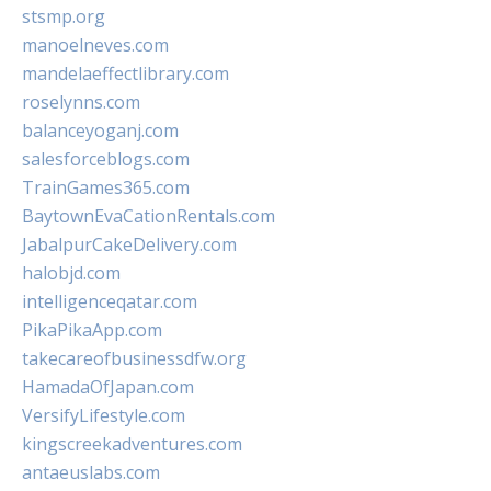
stsmp.org
manoelneves.com
mandelaeffectlibrary.com
roselynns.com
balanceyoganj.com
salesforceblogs.com
TrainGames365.com
BaytownEvaCationRentals.com
JabalpurCakeDelivery.com
halobjd.com
intelligenceqatar.com
PikaPikaApp.com
takecareofbusinessdfw.org
HamadaOfJapan.com
VersifyLifestyle.com
kingscreekadventures.com
antaeuslabs.com