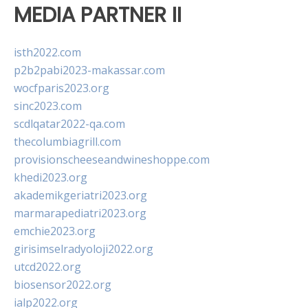
MEDIA PARTNER II
isth2022.com
p2b2pabi2023-makassar.com
wocfparis2023.org
sinc2023.com
scdlqatar2022-qa.com
thecolumbiagrill.com
provisionscheeseandwineshoppe.com
khedi2023.org
akademikgeriatri2023.org
marmarapediatri2023.org
emchie2023.org
girisimselradyoloji2022.org
utcd2022.org
biosensor2022.org
ialp2022.org