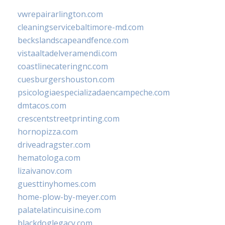
vwrepairarlington.com
cleaningservicebaltimore-md.com
beckslandscapeandfence.com
vistaaltadelveramendi.com
coastlinecateringnc.com
cuesburgershouston.com
psicologiaespecializadaencampeche.com
dmtacos.com
crescentstreetprinting.com
hornopizza.com
driveadragster.com
hematologa.com
lizaivanov.com
guesttinyhomes.com
home-plow-by-meyer.com
palatelatincuisine.com
blackdoglegacy.com