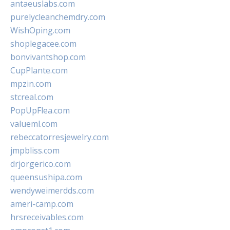
antaeuslabs.com
purelycleanchemdry.com
WishOping.com
shoplegacee.com
bonvivantshop.com
CupPlante.com
mpzin.com
stcreal.com
PopUpFlea.com
valueml.com
rebeccatorresjewelry.com
jmpbliss.com
drjorgerico.com
queensushipa.com
wendyweimerdds.com
ameri-camp.com
hrsreceivables.com