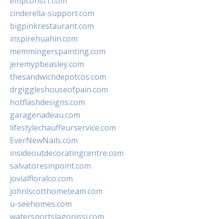
empconst1.com
cinderella-support.com
bigpinkrestaurant.com
inspirehuahin.com
memmingerspainting.com
jeremypbeasley.com
thesandwichdepotcos.com
drgiggleshouseofpain.com
hotflashdesigns.com
garagenadeau.com
lifestylechauffeurservice.com
EverNewNails.com
insideoutdecoratingcentre.com
salvatoresinpoint.com
jovialfloralco.com
johnlscotthometeam.com
u-seehomes.com
watersportslagonissi.com