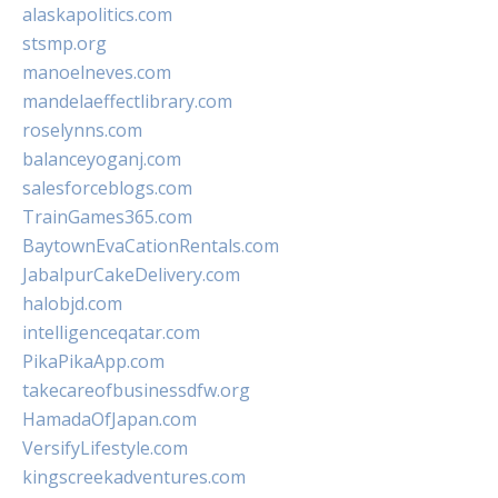
alaskapolitics.com
stsmp.org
manoelneves.com
mandelaeffectlibrary.com
roselynns.com
balanceyoganj.com
salesforceblogs.com
TrainGames365.com
BaytownEvaCationRentals.com
JabalpurCakeDelivery.com
halobjd.com
intelligenceqatar.com
PikaPikaApp.com
takecareofbusinessdfw.org
HamadaOfJapan.com
VersifyLifestyle.com
kingscreekadventures.com