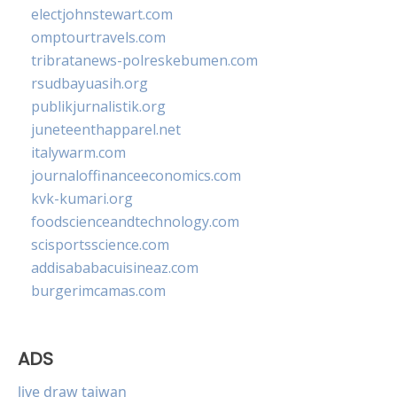
electjohnstewart.com
omptourtravels.com
tribratanews-polreskebumen.com
rsudbayuasih.org
publikjurnalistik.org
juneteenthapparel.net
italywarm.com
journaloffinanceeconomics.com
kvk-kumari.org
foodscienceandtechnology.com
scisportsscience.com
addisababacuisineaz.com
burgerimcamas.com
ADS
live draw taiwan