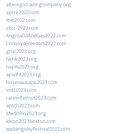
alteregotradingcompany.org
aprce2022.com
ibie2022.com
sbcc-2022.com
AngolaOilAndGas2022.com
Convoy4Freedom2022.com
grur2023.org
hkhk2023.org
napm2023.org
apsdfd2023.org
forumausape2023.com
imkl2023.com
careerfaircsd2023.com
apsth2023.com
MedItRio2023.org
lcicon2023boston.com
waitangidayfestival2022.com