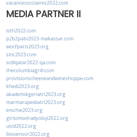
vacancesscolaires2022.com
MEDIA PARTNER II
isth2022.com
p2b2pabi2023-makassar.com
wocfparis2023.org
sinc2023.com
scdlqatar2022-qa.com
thecolumbiagrill.com
provisionscheeseandwineshoppe.com
khedi2023.org
akademikgeriatri2023.org
marmarapediatri2023.org
emchie2023.org
girisimselradyoloji2022.org
utcd2022.org
biosensor2022.org