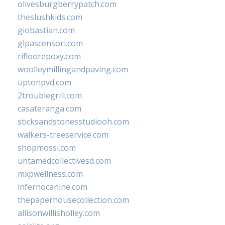
olivesburgberrypatch.com
theslushkids.com
giobastian.com
glpascensori.com
rifloorepoxy.com
woolleymillingandpaving.com
uptonpvd.com
2troublegrill.com
casateranga.com
sticksandstonesstudiooh.com
walkers-treeservice.com
shopmossi.com
untamedcollectivesd.com
mxpwellness.com
infernocanine.com
thepaperhousecollection.com
allisonwillisholley.com