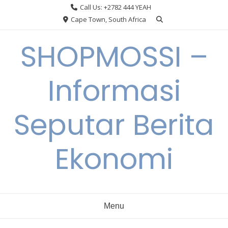
Skip
Call Us: +2782 444 YEAH
to
Cape Town, South Africa
content
SHOPMOSSI –
Informasi
Seputar Berita
Ekonomi
Menu