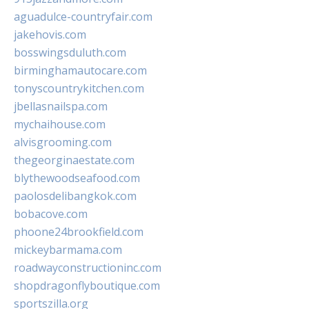
aguadulce-countryfair.com
jakehovis.com
bosswingsduluth.com
birminghamautocare.com
tonyscountrykitchen.com
jbellasnailspa.com
mychaihouse.com
alvisgrooming.com
thegeorginaestate.com
blythewoodseafood.com
paolosdelibangkok.com
bobacove.com
phoone24brookfield.com
mickeybarmama.com
roadwayconstructioninc.com
shopdragonflyboutique.com
sportszilla.org