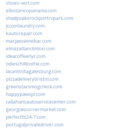
shoes-vert.com
elbotanicopanama.com
shadyoaksrockportrvpark.com
jccoinlaundry.com
kautorepair.com
marjaeswinebar.com
elmazatlanclinton.com
ideacoffeenyc.com
odieschillicothe.com
lacantinitagalesburg.com
pizzadeliverybristol.com
greenstarsmogcheck.com
happypawspl.com
callahansautoservicecenter.com
georgiascornermarket.com
perfectfit24-7.com
portugalprivatedriver.com