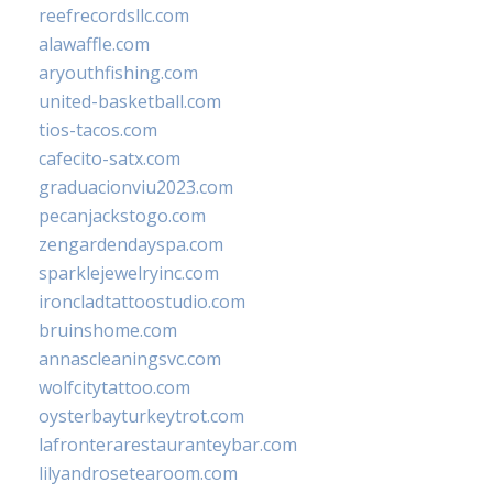
reefrecordsllc.com
alawaffle.com
aryouthfishing.com
united-basketball.com
tios-tacos.com
cafecito-satx.com
graduacionviu2023.com
pecanjackstogo.com
zengardendayspa.com
sparklejewelryinc.com
ironcladtattoostudio.com
bruinshome.com
annascleaningsvc.com
wolfcitytattoo.com
oysterbayturkeytrot.com
lafronterarestauranteybar.com
lilyandrosetearoom.com