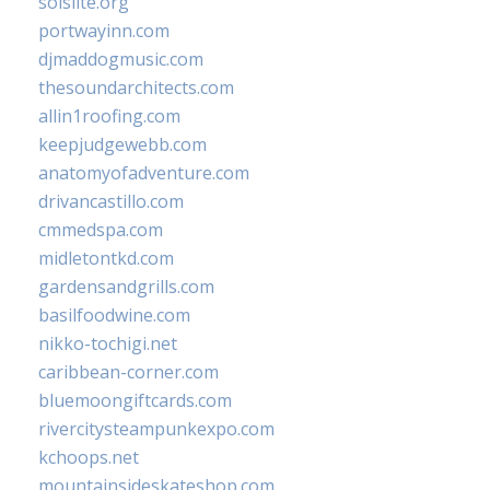
solslite.org
portwayinn.com
djmaddogmusic.com
thesoundarchitects.com
allin1roofing.com
keepjudgewebb.com
anatomyofadventure.com
drivancastillo.com
cmmedspa.com
midletontkd.com
gardensandgrills.com
basilfoodwine.com
nikko-tochigi.net
caribbean-corner.com
bluemoongiftcards.com
rivercitysteampunkexpo.com
kchoops.net
mountainsideskateshop.com