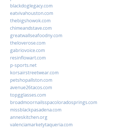
blackdoglegacy.com
eatvivahouston.com
thebigshowok.com
chimeandstave.com
greatwallseafoodny.com
theloverose.com
gabriovoice.com
resinflowart.com
p-sports.net
korsairstreetwear.com
petshopallston.com
avenue26tacos.com
topgglasses.com
broadmoornailsspacoloradosprings.com
missblackpasadena.com
anneskitchen.org
valenciamarketytaqueria.com