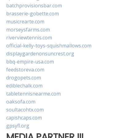
batchprovisionsbar.com
brasserie-gobette.com
musicrearte.com
morseysfarms.com
riverviewtennis.com
official-kelly-toys-squishmallows.com
displaygardenonsuncrest.org
bbq-empire-usa.com
feedstoreva.com
drogopets.com
ediblechalk.com
tabletennisnearme.com
oaksofa.com
soultacohtx.com
capishcaps.com
gpsyfl.org
MEDIA PARTNER III