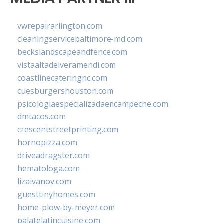
vwrepairarlington.com
cleaningservicebaltimore-md.com
beckslandscapeandfence.com
vistaaltadelveramendi.com
coastlinecateringnc.com
cuesburgershouston.com
psicologiaespecializadaencampeche.com
dmtacos.com
crescentstreetprinting.com
hornopizza.com
driveadragster.com
hematologa.com
lizaivanov.com
guesttinyhomes.com
home-plow-by-meyer.com
palatelatincuisine.com