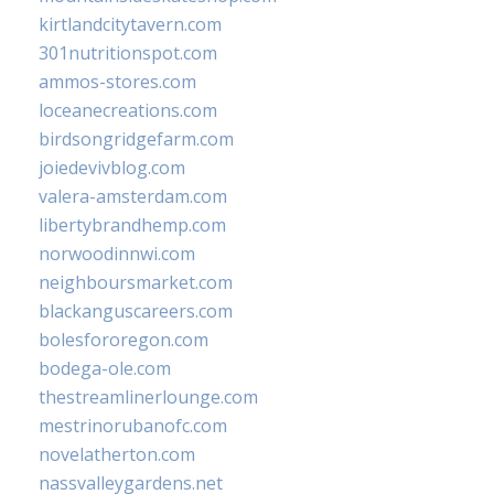
kirtlandcitytavern.com
301nutritionspot.com
ammos-stores.com
loceanecreations.com
birdsongridgefarm.com
joiedevivblog.com
valera-amsterdam.com
libertybrandhemp.com
norwoodinnwi.com
neighboursmarket.com
blackanguscareers.com
bolesfororegon.com
bodega-ole.com
thestreamlinerlounge.com
mestrinorubanofc.com
novelatherton.com
nassvalleygardens.net