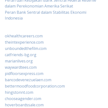
Peran dan Kebijakan Bank Sentral Federal Reserve
dalam Perekonomian Amerika Serikat
Peran Bank Sentral dalam Stabilitas Ekonomi
Indonesia
okhealthcareers.com
theintexperience.com
unboundedthefilm.com
catfriends-bg.org
marianlives.org
waywardtees.com
pidfloorsexpress.com
bancodevenezuelaen.com
bettermoodfoodcorporation.com
hingstonnt.com
chooseagender.com
hoverboardssale.com