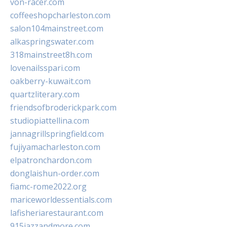
von-racer.com
coffeeshopcharleston.com
salon104mainstreet.com
alkaspringswater.com
318mainstreet8h.com
lovenailsspari.com
oakberry-kuwait.com
quartzliterary.com
friendsofbroderickpark.com
studiopiattellina.com
jannagrillspringfield.com
fujiyamacharleston.com
elpatronchardon.com
donglaishun-order.com
fiamc-rome2022.org
mariceworldessentials.com
lafisheriarestaurant.com
915jazzandmore.com