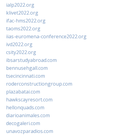
ialp2022.org
klivet2022.org
ifac-hms2022.org
taoms2022.org
iias-euromena-conference2022.org
ivd2022.org
csity2022.org
ibsarstudyabroad.com
bennusehgall.com
tsecincinnati.com
roderconstructiongroup.com
plazabatai.com
hawkscayresort.com
hellonquads.com
diarioanimales.com
decogaleri.com
unavozparadios.com