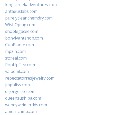
kingscreekadventures.com
antaeuslabs.com
purelycleanchemdry.com
WishOping.com
shoplegacee.com
bonvivantshop.com
CupPlante.com
mpzin.com
stcreal.com
PopUpFlea.com
valueml.com
rebeccatorresjewelry.com
jmpbliss.com
drjorgerico.com
queensushipa.com
wendyweimerdds.com
ameri-camp.com