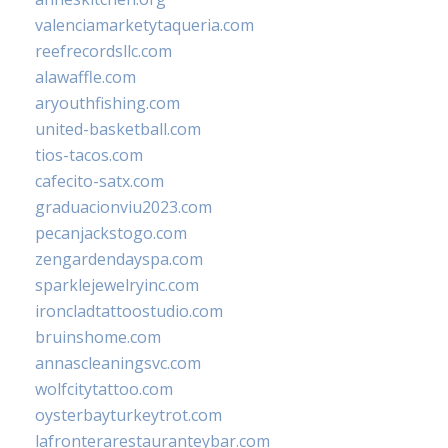
valenciamarketytaqueria.com
reefrecordsllc.com
alawaffle.com
aryouthfishing.com
united-basketball.com
tios-tacos.com
cafecito-satx.com
graduacionviu2023.com
pecanjackstogo.com
zengardendayspa.com
sparklejewelryinc.com
ironcladtattoostudio.com
bruinshome.com
annascleaningsvc.com
wolfcitytattoo.com
oysterbayturkeytrot.com
lafronterarestauranteybar.com