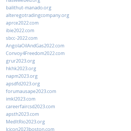
naswwebed.org
balithut-manado.org
alteregotradingcompany.org
aprce2022.com
ibie2022.com
sbcc-2022.com
AngolaOilAndGas2022.com
Convoy4Freedom2022.com
grur2023.org
hkhk2023.org
napm2023.org
apsdfd2023.org
forumausape2023.com
imkl2023.com
careerfaircsd2023.com
apsth2023.com
MedItRio2023.org
lcicon2023boston.com