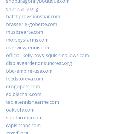
shopdragonflyboutique.com
sportszilla.org
batchprovisionsbar.com
brasserie-gobette.com
musicrearte.com
morseysfarms.com
riverviewtennis.com
official-kelly-toys-squishmallows.com
displaygardenonsuncrest.org
bbq-empire-usa.com
feedstoreva.com
drogopets.com
ediblechalk.com
tabletennisnearme.com
oaksofa.com
soultacohtx.com
capishcaps.com
gpsyfl.org