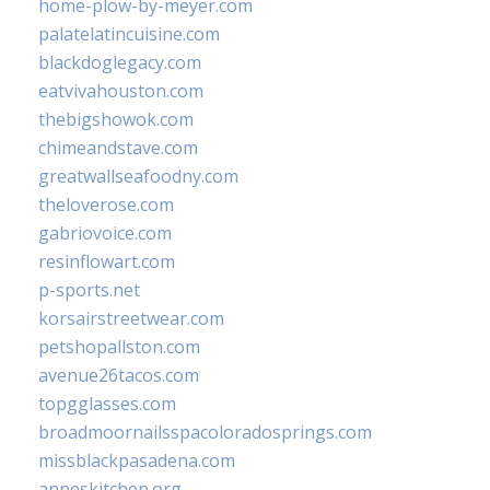
home-plow-by-meyer.com
palatelatincuisine.com
blackdoglegacy.com
eatvivahouston.com
thebigshowok.com
chimeandstave.com
greatwallseafoodny.com
theloverose.com
gabriovoice.com
resinflowart.com
p-sports.net
korsairstreetwear.com
petshopallston.com
avenue26tacos.com
topgglasses.com
broadmoornailsspacoloradosprings.com
missblackpasadena.com
anneskitchen.org