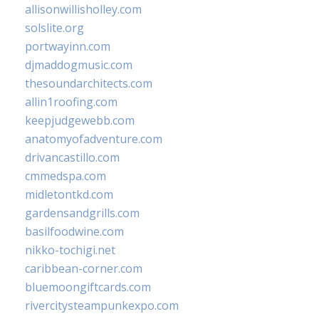
allisonwillisholley.com
solslite.org
portwayinn.com
djmaddogmusic.com
thesoundarchitects.com
allin1roofing.com
keepjudgewebb.com
anatomyofadventure.com
drivancastillo.com
cmmedspa.com
midletontkd.com
gardensandgrills.com
basilfoodwine.com
nikko-tochigi.net
caribbean-corner.com
bluemoongiftcards.com
rivercitysteampunkexpo.com