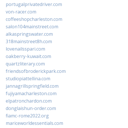
portugalprivatedriver.com
von-racer.com
coffeeshopcharleston.com
salon104mainstreet.com
alkaspringswater.com
318mainstreet8h.com
lovenailsspari.com
oakberry-kuwait.com
quartzliterary.com
friendsofbroderickpark.com
studiopiattellina.com
jannagrillspringfield.com
fujiyamacharleston.com
elpatronchardon.com
donglaishun-order.com
fiamc-rome2022.org
mariceworldessentials.com