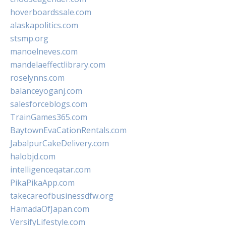
hoverboardssale.com
alaskapolitics.com
stsmp.org
manoelneves.com
mandelaeffectlibrary.com
roselynns.com
balanceyoganj.com
salesforceblogs.com
TrainGames365.com
BaytownEvaCationRentals.com
JabalpurCakeDelivery.com
halobjd.com
intelligenceqatar.com
PikaPikaApp.com
takecareofbusinessdfw.org
HamadaOfJapan.com
VersifyLifestyle.com