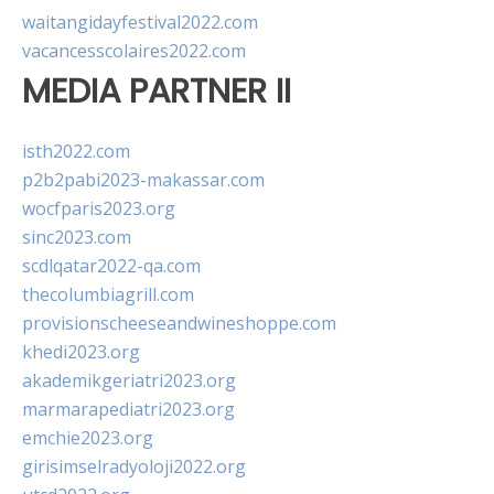
waitangidayfestival2022.com
vacancesscolaires2022.com
MEDIA PARTNER II
isth2022.com
p2b2pabi2023-makassar.com
wocfparis2023.org
sinc2023.com
scdlqatar2022-qa.com
thecolumbiagrill.com
provisionscheeseandwineshoppe.com
khedi2023.org
akademikgeriatri2023.org
marmarapediatri2023.org
emchie2023.org
girisimselradyoloji2022.org