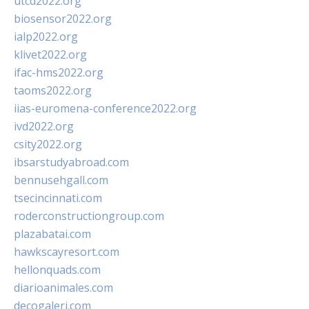
utcd2022.org
biosensor2022.org
ialp2022.org
klivet2022.org
ifac-hms2022.org
taoms2022.org
iias-euromena-conference2022.org
ivd2022.org
csity2022.org
ibsarstudyabroad.com
bennusehgall.com
tsecincinnati.com
roderconstructiongroup.com
plazabatai.com
hawkscayresort.com
hellonquads.com
diarioanimales.com
decogaleri.com