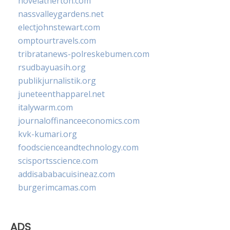
novelatherton.com
nassvalleygardens.net
electjohnstewart.com
omptourtravels.com
tribratanews-polreskebumen.com
rsudbayuasih.org
publikjurnalistik.org
juneteenthapparel.net
italywarm.com
journaloffinanceeconomics.com
kvk-kumari.org
foodscienceandtechnology.com
scisportsscience.com
addisababacuisineaz.com
burgerimcamas.com
ADS