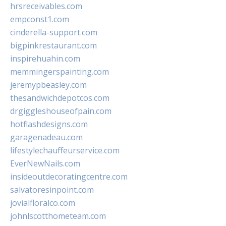
hrsreceivables.com
empconst1.com
cinderella-support.com
bigpinkrestaurant.com
inspirehuahin.com
memmingerspainting.com
jeremypbeasley.com
thesandwichdepotcos.com
drgiggleshouseofpain.com
hotflashdesigns.com
garagenadeau.com
lifestylechauffeurservice.com
EverNewNails.com
insideoutdecoratingcentre.com
salvatoresinpoint.com
jovialfloralco.com
johnlscotthometeam.com