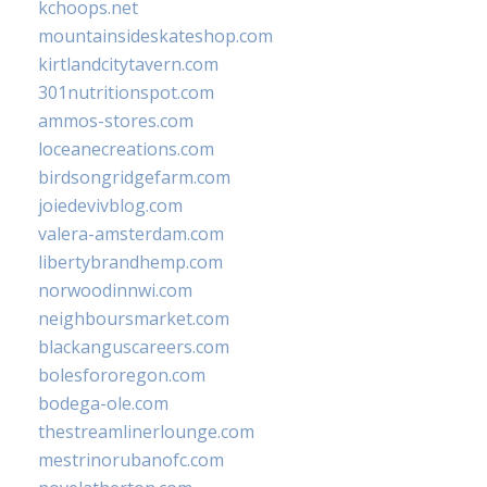
kchoops.net
mountainsideskateshop.com
kirtlandcitytavern.com
301nutritionspot.com
ammos-stores.com
loceanecreations.com
birdsongridgefarm.com
joiedevivblog.com
valera-amsterdam.com
libertybrandhemp.com
norwoodinnwi.com
neighboursmarket.com
blackanguscareers.com
bolesfororegon.com
bodega-ole.com
thestreamlinerlounge.com
mestrinorubanofc.com