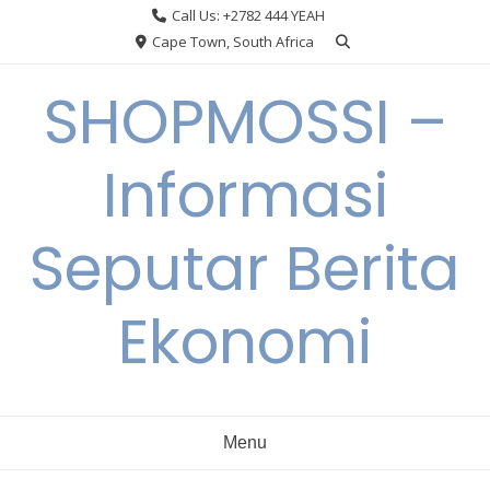
Skip
Call Us: +2782 444 YEAH
to
Cape Town, South Africa
content
SHOPMOSSI –
Informasi
Seputar Berita
Ekonomi
Menu