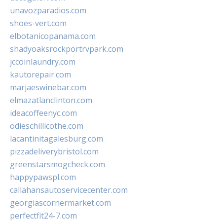
unavozparadios.com
shoes-vert.com
elbotanicopanama.com
shadyoaksrockportrvpark.com
jccoinlaundry.com
kautorepair.com
marjaeswinebar.com
elmazatlanclinton.com
ideacoffeenyc.com
odieschillicothe.com
lacantinitagalesburg.com
pizzadeliverybristol.com
greenstarsmogcheck.com
happypawspl.com
callahansautoservicecenter.com
georgiascornermarket.com
perfectfit24-7.com