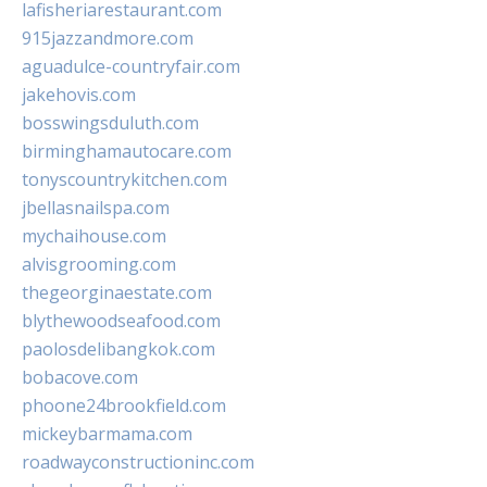
lafisheriarestaurant.com
915jazzandmore.com
aguadulce-countryfair.com
jakehovis.com
bosswingsduluth.com
birminghamautocare.com
tonyscountrykitchen.com
jbellasnailspa.com
mychaihouse.com
alvisgrooming.com
thegeorginaestate.com
blythewoodseafood.com
paolosdelibangkok.com
bobacove.com
phoone24brookfield.com
mickeybarmama.com
roadwayconstructioninc.com