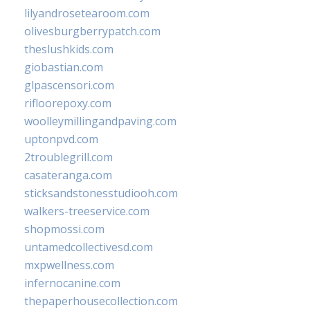
lilyandrosetearoom.com
olivesburgberrypatch.com
theslushkids.com
giobastian.com
glpascensori.com
rifloorepoxy.com
woolleymillingandpaving.com
uptonpvd.com
2troublegrill.com
casateranga.com
sticksandstonesstudiooh.com
walkers-treeservice.com
shopmossi.com
untamedcollectivesd.com
mxpwellness.com
infernocanine.com
thepaperhousecollection.com