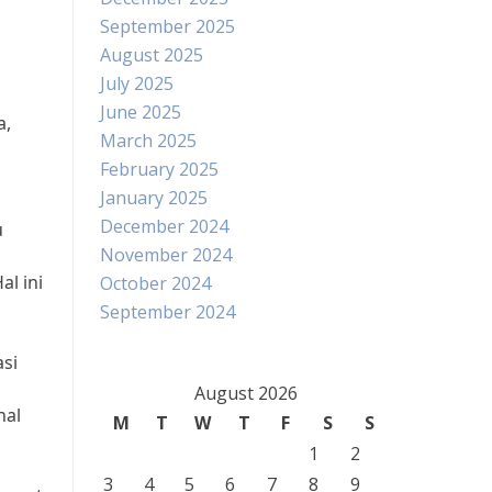
September 2025
August 2025
July 2025
June 2025
a,
March 2025
February 2025
January 2025
December 2024
u
November 2024
l ini
October 2024
September 2024
asi
August 2026
nal
M
T
W
T
F
S
S
1
2
3
4
5
6
7
8
9