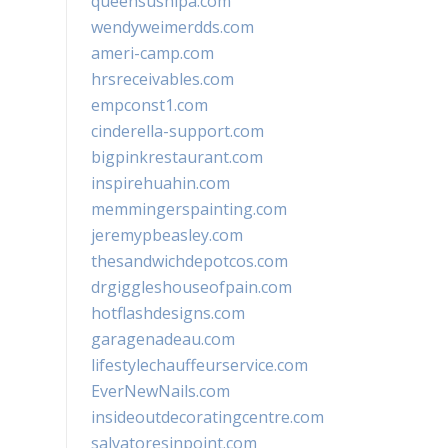
queensushipa.com
wendyweimerdds.com
ameri-camp.com
hrsreceivables.com
empconst1.com
cinderella-support.com
bigpinkrestaurant.com
inspirehuahin.com
memmingerspainting.com
jeremypbeasley.com
thesandwichdepotcos.com
drgiggleshouseofpain.com
hotflashdesigns.com
garagenadeau.com
lifestylechauffeurservice.com
EverNewNails.com
insideoutdecoratingcentre.com
salvatoresinpoint.com