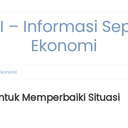
– Informasi Sep
Ekonomi
Ekonomi
ntuk Memperbaiki Situasi