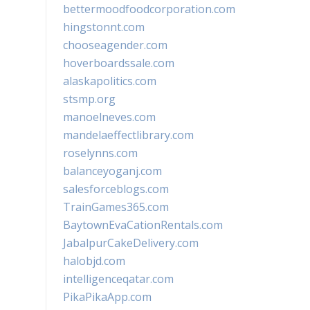
bettermoodfoodcorporation.com
hingstonnt.com
chooseagender.com
hoverboardssale.com
alaskapolitics.com
stsmp.org
manoelneves.com
mandelaeffectlibrary.com
roselynns.com
balanceyoganj.com
salesforceblogs.com
TrainGames365.com
BaytownEvaCationRentals.com
JabalpurCakeDelivery.com
halobjd.com
intelligenceqatar.com
PikaPikaApp.com