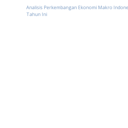
Post
Analisis Perkembangan Ekonomi Makro Indone
Tahun Ini
navigation