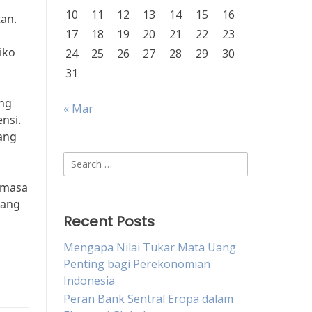
10
11
12
13
14
15
16
tan.
17
18
19
20
21
22
23
iko
24
25
26
27
28
29
30
31
ang
« Mar
nsi.
yang
Search
for:
 masa
rang
Recent Posts
Mengapa Nilai Tukar Mata Uang
Penting bagi Perekonomian
Indonesia
Peran Bank Sentral Eropa dalam