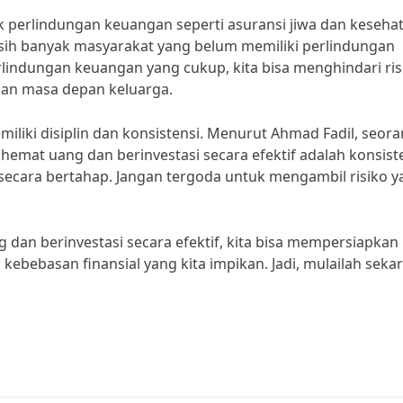
ek perlindungan keuangan seperti asuransi jiwa dan keseha
asih banyak masyarakat yang belum memiliki perlindungan
indungan keuangan yang cukup, kita bisa menghindari ris
an masa depan keluarga.
liki disiplin dan konsistensi. Menurut Ahmad Fadil, seor
hemat uang dan berinvestasi secara efektif adalah konsiste
 secara bertahap. Jangan tergoda untuk mengambil risiko 
an berinvestasi secara efektif, kita bisa mempersiapkan
ebebasan finansial yang kita impikan. Jadi, mulailah seka