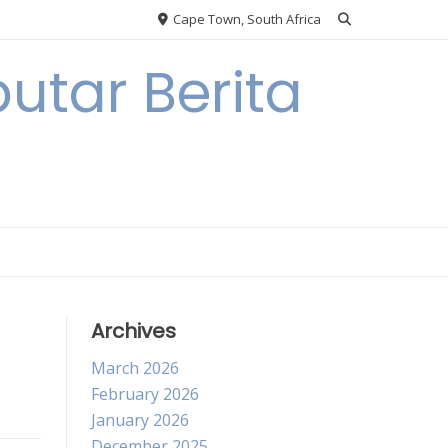
Cape Town, South Africa
utar Berita
Archives
March 2026
February 2026
January 2026
December 2025