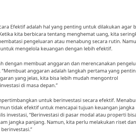
ra Efektif adalah hal yang penting untuk dilakukan agar b
etika kita berbicara tentang menghemat uang, kita seringk
i membatasi pengeluaran atau menabung secara rutin. Namu
n untuk mengelola keuangan dengan lebih efektif.
adalah dengan membuat anggaran dan merencanakan pengelu
n, “Membuat anggaran adalah langkah pertama yang penti
ran yang jelas, kita bisa lebih mudah mengontrol
nvestasi di masa depan.”
pertimbangkan untuk berinvestasi secara efektif. Menabu
un tidak efektif untuk mencapai tujuan keuangan jangka
 investasi, “Berinvestasi di pasar modal atau properti bis
am jangka panjang. Namun, kita perlu melakukan riset da
erinvestasi.”