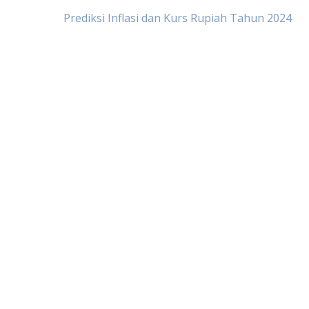
Post
Prediksi Inflasi dan Kurs Rupiah Tahun 2024
navigation