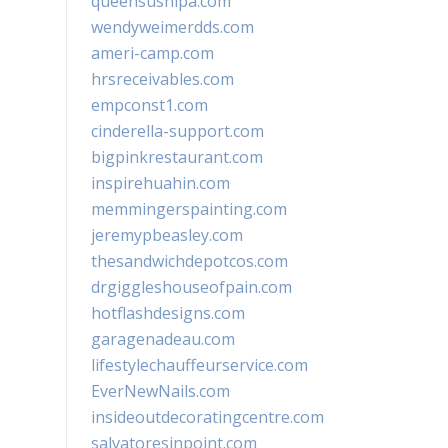
queensushipa.com
wendyweimerdds.com
ameri-camp.com
hrsreceivables.com
empconst1.com
cinderella-support.com
bigpinkrestaurant.com
inspirehuahin.com
memmingerspainting.com
jeremypbeasley.com
thesandwichdepotcos.com
drgiggleshouseofpain.com
hotflashdesigns.com
garagenadeau.com
lifestylechauffeurservice.com
EverNewNails.com
insideoutdecoratingcentre.com
salvatoresinpoint.com