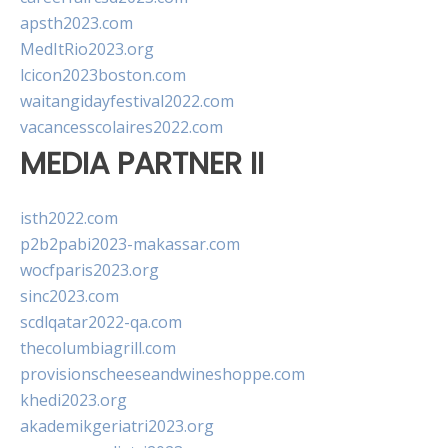
apsth2023.com
MedItRio2023.org
lcicon2023boston.com
waitangidayfestival2022.com
vacancesscolaires2022.com
MEDIA PARTNER II
isth2022.com
p2b2pabi2023-makassar.com
wocfparis2023.org
sinc2023.com
scdlqatar2022-qa.com
thecolumbiagrill.com
provisionscheeseandwineshoppe.com
khedi2023.org
akademikgeriatri2023.org