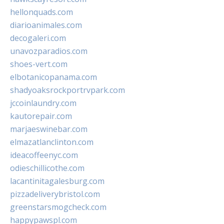
hellonquads.com
diarioanimales.com
decogaleri.com
unavozparadios.com
shoes-vert.com
elbotanicopanama.com
shadyoaksrockportrvpark.com
jccoinlaundry.com
kautorepair.com
marjaeswinebar.com
elmazatlanclinton.com
ideacoffeenyc.com
odieschillicothe.com
lacantinitagalesburg.com
pizzadeliverybristol.com
greenstarsmogcheck.com
happypawspl.com