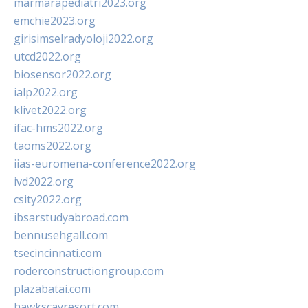
marmarapediatri2023.org
emchie2023.org
girisimselradyoloji2022.org
utcd2022.org
biosensor2022.org
ialp2022.org
klivet2022.org
ifac-hms2022.org
taoms2022.org
iias-euromena-conference2022.org
ivd2022.org
csity2022.org
ibsarstudyabroad.com
bennusehgall.com
tsecincinnati.com
roderconstructiongroup.com
plazabatai.com
hawkscayresort.com