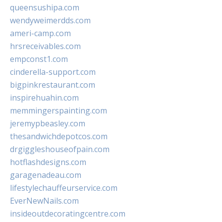
queensushipa.com
wendyweimerdds.com
ameri-camp.com
hrsreceivables.com
empconst1.com
cinderella-support.com
bigpinkrestaurant.com
inspirehuahin.com
memmingerspainting.com
jeremypbeasley.com
thesandwichdepotcos.com
drgiggleshouseofpain.com
hotflashdesigns.com
garagenadeau.com
lifestylechauffeurservice.com
EverNewNails.com
insideoutdecoratingcentre.com