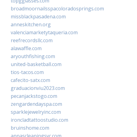
topgglasses.com
broadmoornailsspacoloradosprings.com
missblackpasadena.com
anneskitchen.org
valenciamarketytaqueria.com
reefrecordsllc.com
alawaffle.com
aryouthfishing.com
united-basketball.com
tios-tacos.com
cafecito-satx.com
graduacionviu2023.com
pecanjackstogo.com
zengardendayspa.com
sparklejewelryinc.com
ironcladtattoostudio.com
bruinshome.com
annascleaningsvc.com