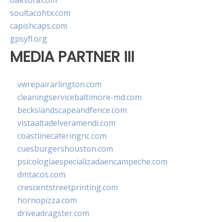
oaksofa.com
soultacohtx.com
capishcaps.com
gpsyfl.org
MEDIA PARTNER III
vwrepairarlington.com
cleaningservicebaltimore-md.com
beckslandscapeandfence.com
vistaaltadelveramendi.com
coastlinecateringnc.com
cuesburgershouston.com
psicologiaespecializadaencampeche.com
dmtacos.com
crescentstreetprinting.com
hornopizza.com
driveadragster.com