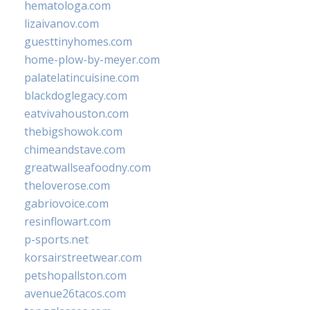
hematologa.com
lizaivanov.com
guesttinyhomes.com
home-plow-by-meyer.com
palatelatincuisine.com
blackdoglegacy.com
eatvivahouston.com
thebigshowok.com
chimeandstave.com
greatwallseafoodny.com
theloverose.com
gabriovoice.com
resinflowart.com
p-sports.net
korsairstreetwear.com
petshopallston.com
avenue26tacos.com