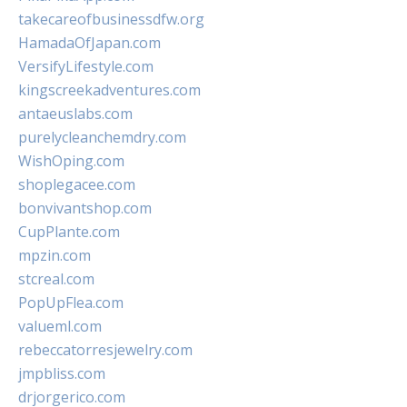
takecareofbusinessdfw.org
HamadaOfJapan.com
VersifyLifestyle.com
kingscreekadventures.com
antaeuslabs.com
purelycleanchemdry.com
WishOping.com
shoplegacee.com
bonvivantshop.com
CupPlante.com
mpzin.com
stcreal.com
PopUpFlea.com
valueml.com
rebeccatorresjewelry.com
jmpbliss.com
drjorgerico.com