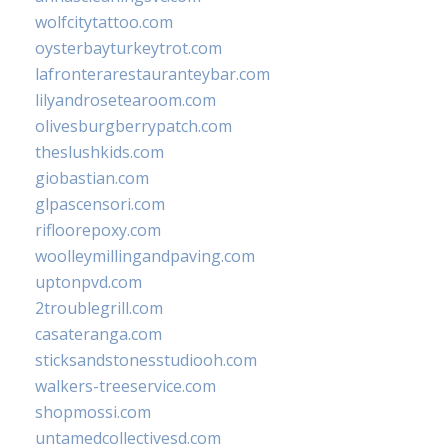
wolfcitytattoo.com
oysterbayturkeytrot.com
lafronterarestauranteybar.com
lilyandrosetearoom.com
olivesburgberrypatch.com
theslushkids.com
giobastian.com
glpascensori.com
rifloorepoxy.com
woolleymillingandpaving.com
uptonpvd.com
2troublegrill.com
casateranga.com
sticksandstonesstudiooh.com
walkers-treeservice.com
shopmossi.com
untamedcollectivesd.com