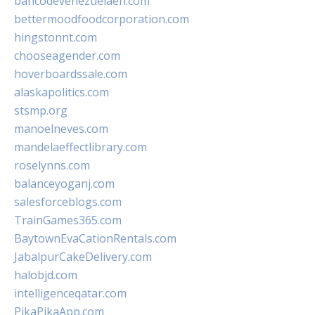
bancodevenezuelaen.com
bettermoodfoodcorporation.com
hingstonnt.com
chooseagender.com
hoverboardssale.com
alaskapolitics.com
stsmp.org
manoelneves.com
mandelaeffectlibrary.com
roselynns.com
balanceyoganj.com
salesforceblogs.com
TrainGames365.com
BaytownEvaCationRentals.com
JabalpurCakeDelivery.com
halobjd.com
intelligenceqatar.com
PikaPikaApp.com