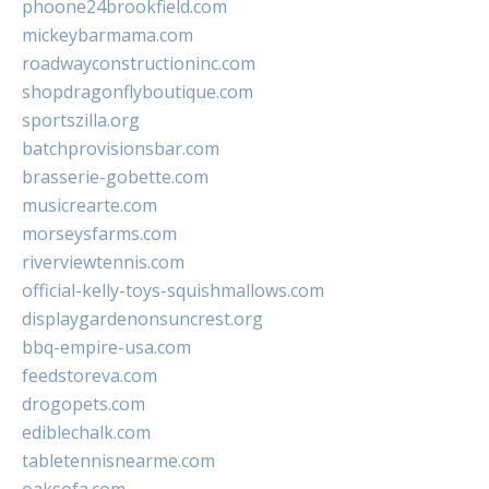
phoone24brookfield.com
mickeybarmama.com
roadwayconstructioninc.com
shopdragonflyboutique.com
sportszilla.org
batchprovisionsbar.com
brasserie-gobette.com
musicrearte.com
morseysfarms.com
riverviewtennis.com
official-kelly-toys-squishmallows.com
displaygardenonsuncrest.org
bbq-empire-usa.com
feedstoreva.com
drogopets.com
ediblechalk.com
tabletennisnearme.com