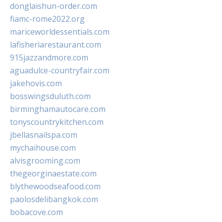
donglaishun-order.com
fiamc-rome2022.org
mariceworldessentials.com
lafisheriarestaurant.com
915jazzandmore.com
aguadulce-countryfair.com
jakehovis.com
bosswingsduluth.com
birminghamautocare.com
tonyscountrykitchen.com
jbellasnailspa.com
mychaihouse.com
alvisgrooming.com
thegeorginaestate.com
blythewoodseafood.com
paolosdelibangkok.com
bobacove.com