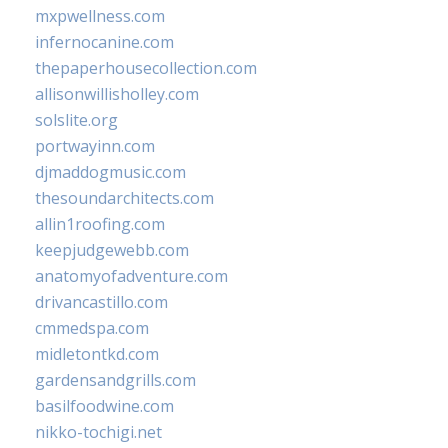
mxpwellness.com
infernocanine.com
thepaperhousecollection.com
allisonwillisholley.com
solslite.org
portwayinn.com
djmaddogmusic.com
thesoundarchitects.com
allin1roofing.com
keepjudgewebb.com
anatomyofadventure.com
drivancastillo.com
cmmedspa.com
midletontkd.com
gardensandgrills.com
basilfoodwine.com
nikko-tochigi.net