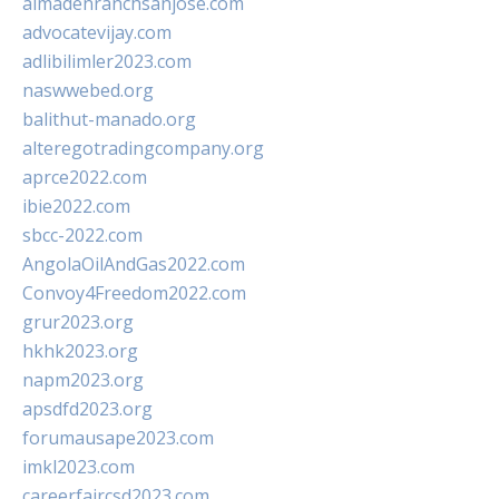
almadenranchsanjose.com
advocatevijay.com
adlibilimler2023.com
naswwebed.org
balithut-manado.org
alteregotradingcompany.org
aprce2022.com
ibie2022.com
sbcc-2022.com
AngolaOilAndGas2022.com
Convoy4Freedom2022.com
grur2023.org
hkhk2023.org
napm2023.org
apsdfd2023.org
forumausape2023.com
imkl2023.com
careerfaircsd2023.com