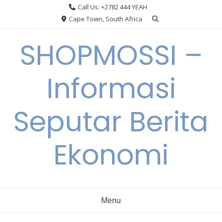
Skip
Call Us: +2782 444 YEAH
to
Cape Town, South Africa
content
SHOPMOSSI –
Informasi
Seputar Berita
Ekonomi
Menu