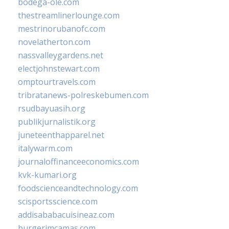
bodega-ole.com
thestreamlinerlounge.com
mestrinorubanofc.com
novelatherton.com
nassvalleygardens.net
electjohnstewart.com
omptourtravels.com
tribratanews-polreskebumen.com
rsudbayuasih.org
publikjurnalistik.org
juneteenthapparel.net
italywarm.com
journaloffinanceeconomics.com
kvk-kumari.org
foodscienceandtechnology.com
scisportsscience.com
addisababacuisineaz.com
burgerimcamas.com