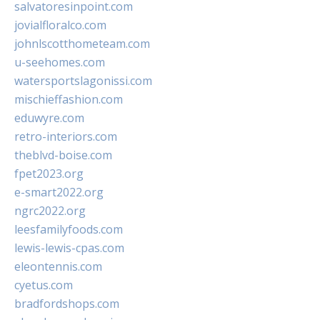
salvatoresinpoint.com
jovialfloralco.com
johnlscotthometeam.com
u-seehomes.com
watersportslagonissi.com
mischieffashion.com
eduwyre.com
retro-interiors.com
theblvd-boise.com
fpet2023.org
e-smart2022.org
ngrc2022.org
leesfamilyfoods.com
lewis-lewis-cpas.com
eleontennis.com
cyetus.com
bradfordshops.com