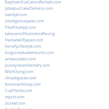
BaytownEvaCationRentals.com
JabalpurCakeDelivery.com
halobjd.com
intelligenceqatar.com
PikaPikaApp.com
takecareofbusinessdfw.org
HamadaOfJapan.com
VersifyLifestyle.com
kingscreekadventures.com
antaeuslabs.com
purelycleanchemdry.com
WishOping.com
shoplegacee.com
bonvivantshop.com
CupPlante.com
mpzin.com
stcreal.com