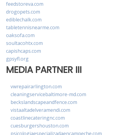
feedstoreva.com
drogopets.com
ediblechalk.com
tabletennisnearme.com
oaksofa.com
soultacohtx.com
capishcaps.com
gpsyfl.org
MEDIA PARTNER III
vwrepairarlington.com
cleaningservicebaltimore-md.com
beckslandscapeandfence.com
vistaaltadelveramendi.com
coastlinecateringnc.com
cuesburgershouston.com
psicologiaespecializadaencampeche.com