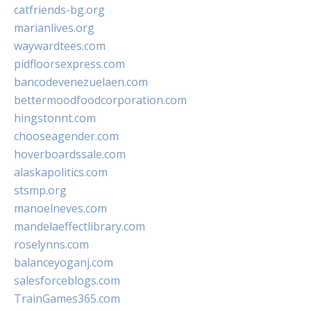
catfriends-bg.org
marianlives.org
waywardtees.com
pidfloorsexpress.com
bancodevenezuelaen.com
bettermoodfoodcorporation.com
hingstonnt.com
chooseagender.com
hoverboardssale.com
alaskapolitics.com
stsmp.org
manoelneves.com
mandelaeffectlibrary.com
roselynns.com
balanceyoganj.com
salesforceblogs.com
TrainGames365.com