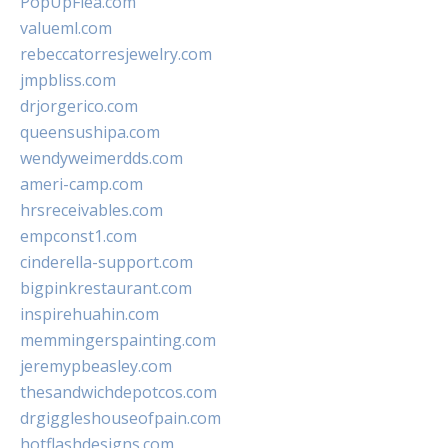
PopUpFlea.com
valueml.com
rebeccatorresjewelry.com
jmpbliss.com
drjorgerico.com
queensushipa.com
wendyweimerdds.com
ameri-camp.com
hrsreceivables.com
empconst1.com
cinderella-support.com
bigpinkrestaurant.com
inspirehuahin.com
memmingerspainting.com
jeremypbeasley.com
thesandwichdepotcos.com
drgiggleshouseofpain.com
hotflashdesigns.com