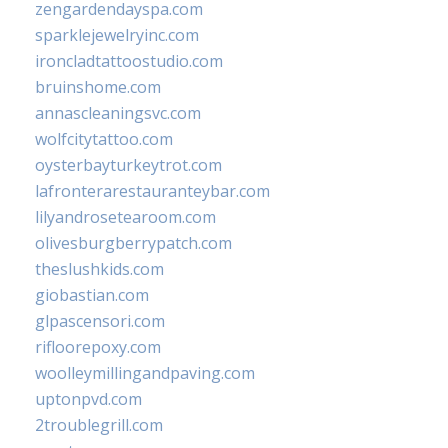
zengardendayspa.com
sparklejewelryinc.com
ironcladtattoostudio.com
bruinshome.com
annascleaningsvc.com
wolfcitytattoo.com
oysterbayturkeytrot.com
lafronterarestauranteybar.com
lilyandrosetearoom.com
olivesburgberrypatch.com
theslushkids.com
giobastian.com
glpascensori.com
rifloorepoxy.com
woolleymillingandpaving.com
uptonpvd.com
2troublegrill.com