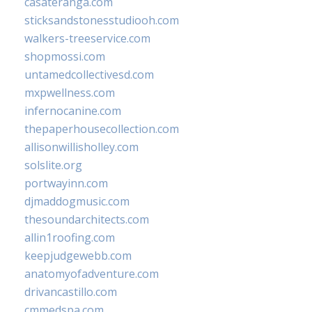
casateranga.com
sticksandstonesstudiooh.com
walkers-treeservice.com
shopmossi.com
untamedcollectivesd.com
mxpwellness.com
infernocanine.com
thepaperhousecollection.com
allisonwillisholley.com
solslite.org
portwayinn.com
djmaddogmusic.com
thesoundarchitects.com
allin1roofing.com
keepjudgewebb.com
anatomyofadventure.com
drivancastillo.com
cmmedspa.com