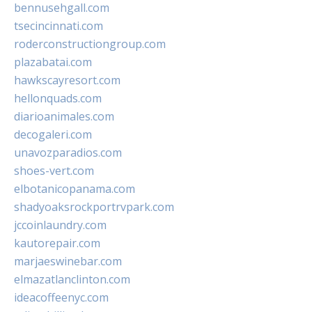
bennusehgall.com
tsecincinnati.com
roderconstructiongroup.com
plazabatai.com
hawkscayresort.com
hellonquads.com
diarioanimales.com
decogaleri.com
unavozparadios.com
shoes-vert.com
elbotanicopanama.com
shadyoaksrockportrvpark.com
jccoinlaundry.com
kautorepair.com
marjaeswinebar.com
elmazatlanclinton.com
ideacoffeenyc.com