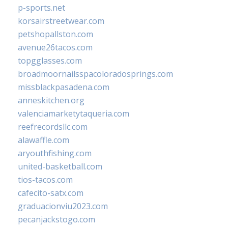
p-sports.net
korsairstreetwear.com
petshopallston.com
avenue26tacos.com
topgglasses.com
broadmoornailsspacoloradosprings.com
missblackpasadena.com
anneskitchen.org
valenciamarketytaqueria.com
reefrecordsllc.com
alawaffle.com
aryouthfishing.com
united-basketball.com
tios-tacos.com
cafecito-satx.com
graduacionviu2023.com
pecanjackstogo.com