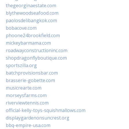
thegeorginaestate.com
blythewoodseafood.com
paolosdelibangkok.com
bobacove.com
phoone24brookfield.com
mickeybarmama.com
roadwayconstructioninc.com
shopdragonflyboutique.com
sportszilla.org
batchprovisionsbar.com
brasserie-gobette.com
musicrearte.com
morseysfarms.com
riverviewtennis.com
official-kelly-toys-squishmallows.com
displaygardenonsuncrest.org
bbq-empire-usa.com