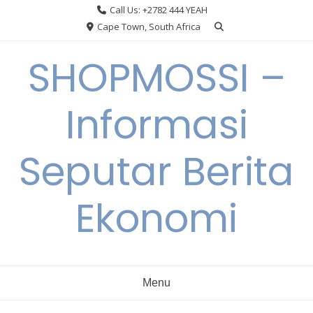
Skip
Call Us: +2782 444 YEAH
to
Cape Town, South Africa
content
SHOPMOSSI –
Informasi
Seputar Berita
Ekonomi
Menu