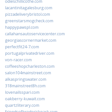
odieschillicothe.com
lacantinitagalesburg.com
pizzadeliverybristol.com
greenstarsmogcheck.com
happypawspl.com
callahansautoservicecenter.com
georgiascornermarket.com
perfectfit24-7.com
portugalprivatedriver.com
von-racer.com
coffeeshopcharleston.com
salon104mainstreet.com
alkaspringswater.com
318mainstreet8h.com
lovenailsspari.com
oakberry-kuwait.com
quartzliterary.com
friendsofbroderickpark.com