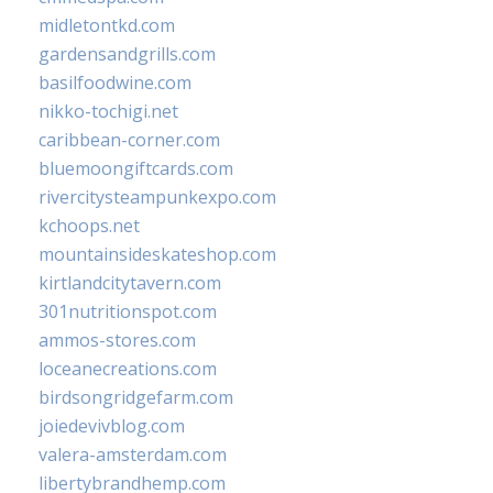
midletontkd.com
gardensandgrills.com
basilfoodwine.com
nikko-tochigi.net
caribbean-corner.com
bluemoongiftcards.com
rivercitysteampunkexpo.com
kchoops.net
mountainsideskateshop.com
kirtlandcitytavern.com
301nutritionspot.com
ammos-stores.com
loceanecreations.com
birdsongridgefarm.com
joiedevivblog.com
valera-amsterdam.com
libertybrandhemp.com