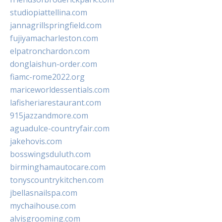
studiopiattellina.com
jannagrillspringfield.com
fujiyamacharleston.com
elpatronchardon.com
donglaishun-order.com
fiamc-rome2022.org
mariceworldessentials.com
lafisheriarestaurant.com
915jazzandmore.com
aguadulce-countryfair.com
jakehovis.com
bosswingsduluth.com
birminghamautocare.com
tonyscountrykitchen.com
jbellasnailspa.com
mychaihouse.com
alvisgrooming.com