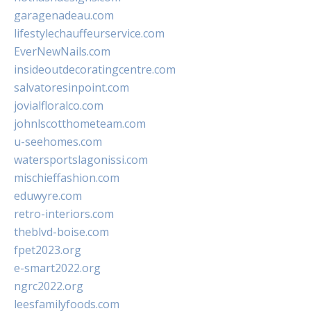
garagenadeau.com
lifestylechauffeurservice.com
EverNewNails.com
insideoutdecoratingcentre.com
salvatoresinpoint.com
jovialfloralco.com
johnlscotthometeam.com
u-seehomes.com
watersportslagonissi.com
mischieffashion.com
eduwyre.com
retro-interiors.com
theblvd-boise.com
fpet2023.org
e-smart2022.org
ngrc2022.org
leesfamilyfoods.com