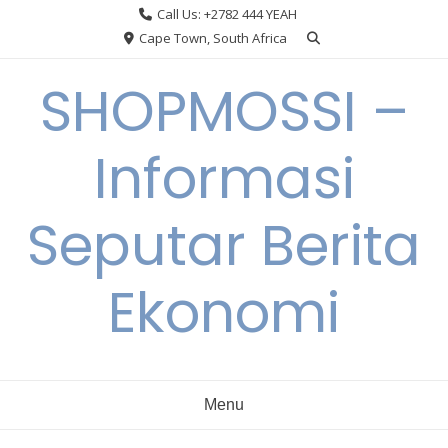
Skip
Call Us: +2782 444 YEAH
to
Cape Town, South Africa
content
SHOPMOSSI –
Informasi
Seputar Berita
Ekonomi
Menu