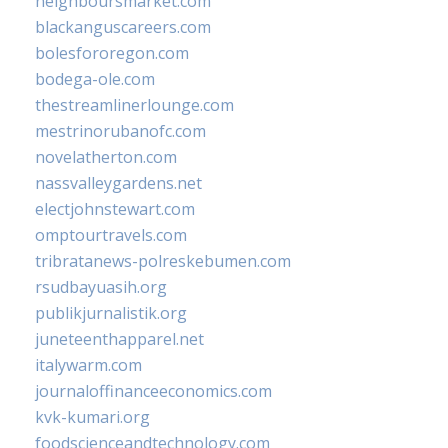
neighboursmarket.com
blackanguscareers.com
bolesfororegon.com
bodega-ole.com
thestreamlinerlounge.com
mestrinorubanofc.com
novelatherton.com
nassvalleygardens.net
electjohnstewart.com
omptourtravels.com
tribratanews-polreskebumen.com
rsudbayuasih.org
publikjurnalistik.org
juneteenthapparel.net
italywarm.com
journaloffinanceeconomics.com
kvk-kumari.org
foodscienceandtechnology.com