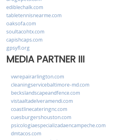
ediblechalk.com
tabletennisnearme.com
oaksofa.com
soultacohtx.com
capishcaps.com
gpsyfl.org
MEDIA PARTNER III
vwrepairarlington.com
cleaningservicebaltimore-md.com
beckslandscapeandfence.com
vistaaltadelveramendi.com
coastlinecateringnc.com
cuesburgershouston.com
psicologiaespecializadaencampeche.com
dmtacos.com