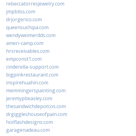
rebeccatorresjewelry.com
jmpbliss.com
drjorgerico.com
queensushipa.com
wendyweimerdds.com
ameri-camp.com
hrsreceivables.com
empconst1.com
cinderella-support.com
bigpinkrestaurant.com
inspirehuahin.com
memmingerspainting.com
jeremypbeasley.com
thesandwichdepotcos.com
drgiggleshouseofpain.com
hotflashdesigns.com
garagenadeau.com