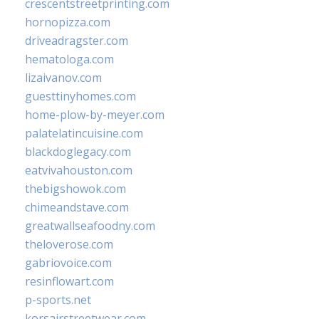
crescentstreetprinting.com
hornopizza.com
driveadragster.com
hematologa.com
lizaivanov.com
guesttinyhomes.com
home-plow-by-meyer.com
palatelatincuisine.com
blackdoglegacy.com
eatvivahouston.com
thebigshowok.com
chimeandstave.com
greatwallseafoodny.com
theloverose.com
gabriovoice.com
resinflowart.com
p-sports.net
korsairstreetwear.com