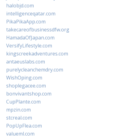
halobjd.com
intelligenceqatar.com
PikaPikaApp.com
takecareofbusinessdfw.org
HamadaOfJapan.com
VersifyLifestyle.com
kingscreekadventures.com
antaeuslabs.com
purelycleanchemdry.com
WishOping.com
shoplegacee.com
bonvivantshop.com
CupPlante.com
mpzin.com
stcreal.com
PopUpFlea.com
valueml.com