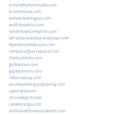
ironcladtattoostudio.com
bruinshome.com
annascleaningsvc.com
wolfcitytattoo.com
oysterbayturkeytrot.com
lafronterarestauranteybar.com
lilyandrosetearoom.com
olivesburgberrypatch.com
theslushkids.com
giobastian.com
glpascensori.com
rifloorepoxy.com
woolleymillingandpaving.com
uptonpvd.com
2troublegrill.com
casateranga.com
sticksandstonesstudiooh.com