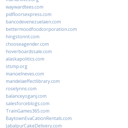
waywardtees.com
pidfloorsexpress.com
bancodevenezuelaen.com
bettermoodfoodcorporation.com
hingstonnt.com
chooseagender.com
hoverboardssale.com
alaskapolitics.com
stsmp.org
manoelneves.com
mandelaeffectlibrary.com
roselynns.com
balanceyoganj.com
salesforceblogs.com
TrainGames365.com
BaytownEvaCationRentals.com
JabalpurCakeDelivery.com