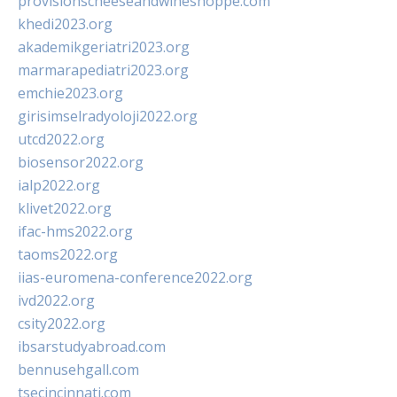
provisionscheeseandwineshoppe.com
khedi2023.org
akademikgeriatri2023.org
marmarapediatri2023.org
emchie2023.org
girisimselradyoloji2022.org
utcd2022.org
biosensor2022.org
ialp2022.org
klivet2022.org
ifac-hms2022.org
taoms2022.org
iias-euromena-conference2022.org
ivd2022.org
csity2022.org
ibsarstudyabroad.com
bennusehgall.com
tsecincinnati.com