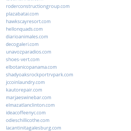
roderconstructiongroup.com
plazabatai.com
hawkscayresort.com
hellonquads.com
diarioanimales.com
decogaleri.com
unavozparadios.com
shoes-vert.com
elbotanicopanama.com
shadyoaksrockportrvpark.com
jccoinlaundry.com
kautorepair.com
marjaeswinebar.com
elmazatlanclinton.com
ideacoffeenyc.com
odieschillicothe.com
lacantinitagalesburg.com