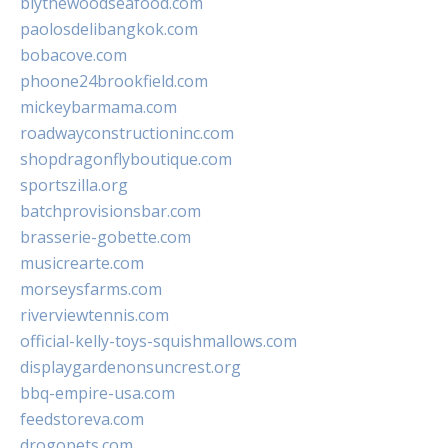
blythewoodseafood.com
paolosdelibangkok.com
bobacove.com
phoone24brookfield.com
mickeybarmama.com
roadwayconstructioninc.com
shopdragonflyboutique.com
sportszilla.org
batchprovisionsbar.com
brasserie-gobette.com
musicrearte.com
morseysfarms.com
riverviewtennis.com
official-kelly-toys-squishmallows.com
displaygardenonsuncrest.org
bbq-empire-usa.com
feedstoreva.com
drogopets.com