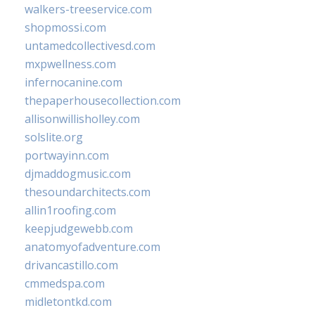
walkers-treeservice.com
shopmossi.com
untamedcollectivesd.com
mxpwellness.com
infernocanine.com
thepaperhousecollection.com
allisonwillisholley.com
solslite.org
portwayinn.com
djmaddogmusic.com
thesoundarchitects.com
allin1roofing.com
keepjudgewebb.com
anatomyofadventure.com
drivancastillo.com
cmmedspa.com
midletontkd.com