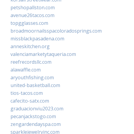
petshopallston.com
avenue26tacos.com
topgglasses.com
broadmoornailsspacoloradosprings.com
missblackpasadena.com
anneskitchen.org
valenciamarketytaqueria.com
reefrecordsllc.com
alawaffle.com
aryouthfishing.com
united-basketball.com
tios-tacos.com
cafecito-satx.com
graduacionviu2023.com
pecanjackstogo.com
zengardendayspa.com
sparklejewelryinc.com