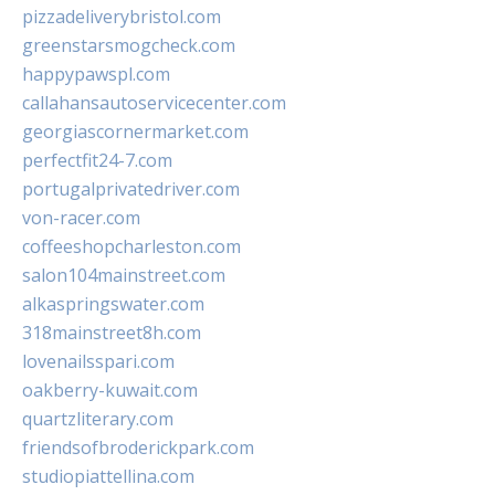
pizzadeliverybristol.com
greenstarsmogcheck.com
happypawspl.com
callahansautoservicecenter.com
georgiascornermarket.com
perfectfit24-7.com
portugalprivatedriver.com
von-racer.com
coffeeshopcharleston.com
salon104mainstreet.com
alkaspringswater.com
318mainstreet8h.com
lovenailsspari.com
oakberry-kuwait.com
quartzliterary.com
friendsofbroderickpark.com
studiopiattellina.com