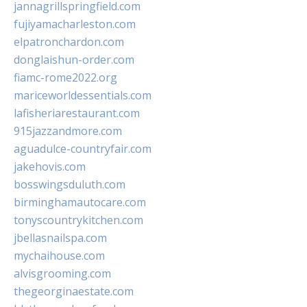
jannagrillspringfield.com
fujiyamacharleston.com
elpatronchardon.com
donglaishun-order.com
fiamc-rome2022.org
mariceworldessentials.com
lafisheriarestaurant.com
915jazzandmore.com
aguadulce-countryfair.com
jakehovis.com
bosswingsduluth.com
birminghamautocare.com
tonyscountrykitchen.com
jbellasnailspa.com
mychaihouse.com
alvisgrooming.com
thegeorginaestate.com