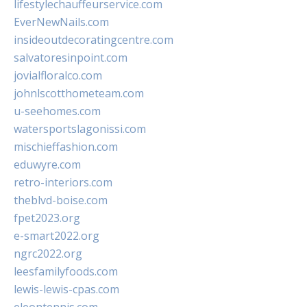
lifestylechauffeurservice.com
EverNewNails.com
insideoutdecoratingcentre.com
salvatoresinpoint.com
jovialfloralco.com
johnlscotthometeam.com
u-seehomes.com
watersportslagonissi.com
mischieffashion.com
eduwyre.com
retro-interiors.com
theblvd-boise.com
fpet2023.org
e-smart2022.org
ngrc2022.org
leesfamilyfoods.com
lewis-lewis-cpas.com