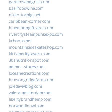
gardensandgrills.com
basilfoodwine.com
nikko-tochigi.net
caribbean-corner.com
bluemoongiftcards.com
rivercitysteampunkexpo.com
kchoops.net
mountainsideskateshop.com
kirtlandcitytavern.com
301nutritionspot.com
ammos-stores.com
loceanecreations.com
birdsongridgefarm.com
joiedevivblog.com
valera-amsterdam.com
libertybrandhemp.com
norwoodinnwi.com