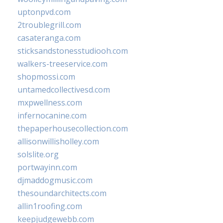
uptonpvd.com
2troublegrill.com
casateranga.com
sticksandstonesstudiooh.com
walkers-treeservice.com
shopmossi.com
untamedcollectivesd.com
mxpwellness.com
infernocanine.com
thepaperhousecollection.com
allisonwillisholley.com
solslite.org
portwayinn.com
djmaddogmusic.com
thesoundarchitects.com
allin1roofing.com
keepjudgewebb.com