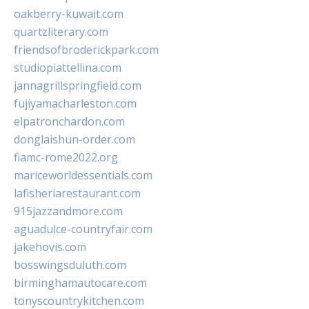
oakberry-kuwait.com
quartzliterary.com
friendsofbroderickpark.com
studiopiattellina.com
jannagrillspringfield.com
fujiyamacharleston.com
elpatronchardon.com
donglaishun-order.com
fiamc-rome2022.org
mariceworldessentials.com
lafisheriarestaurant.com
915jazzandmore.com
aguadulce-countryfair.com
jakehovis.com
bosswingsduluth.com
birminghamautocare.com
tonyscountrykitchen.com