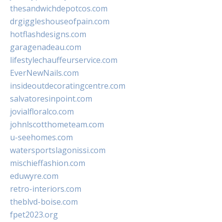
thesandwichdepotcos.com
drgiggleshouseofpain.com
hotflashdesigns.com
garagenadeau.com
lifestylechauffeurservice.com
EverNewNails.com
insideoutdecoratingcentre.com
salvatoresinpoint.com
jovialfloralco.com
johnlscotthometeam.com
u-seehomes.com
watersportslagonissi.com
mischieffashion.com
eduwyre.com
retro-interiors.com
theblvd-boise.com
fpet2023.org