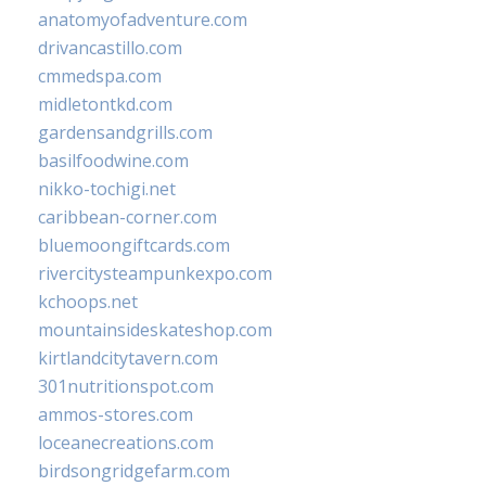
anatomyofadventure.com
drivancastillo.com
cmmedspa.com
midletontkd.com
gardensandgrills.com
basilfoodwine.com
nikko-tochigi.net
caribbean-corner.com
bluemoongiftcards.com
rivercitysteampunkexpo.com
kchoops.net
mountainsideskateshop.com
kirtlandcitytavern.com
301nutritionspot.com
ammos-stores.com
loceanecreations.com
birdsongridgefarm.com