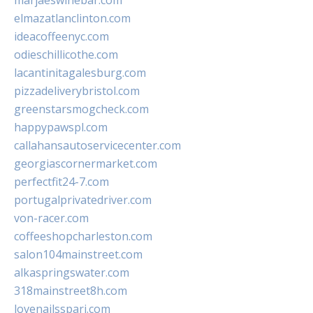
marjaeswinebar.com
elmazatlanclinton.com
ideacoffeenyc.com
odieschillicothe.com
lacantinitagalesburg.com
pizzadeliverybristol.com
greenstarsmogcheck.com
happypawspl.com
callahansautoservicecenter.com
georgiascornermarket.com
perfectfit24-7.com
portugalprivatedriver.com
von-racer.com
coffeeshopcharleston.com
salon104mainstreet.com
alkaspringswater.com
318mainstreet8h.com
lovenailsspari.com