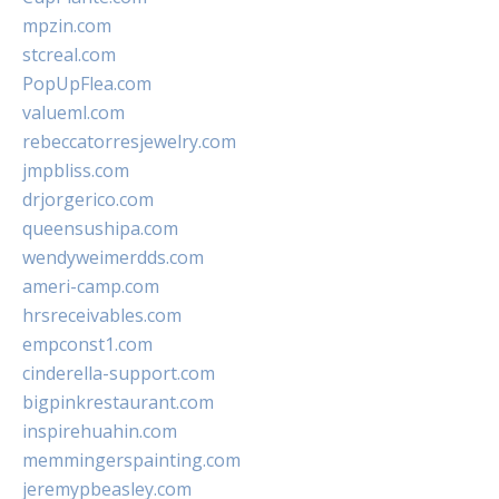
mpzin.com
stcreal.com
PopUpFlea.com
valueml.com
rebeccatorresjewelry.com
jmpbliss.com
drjorgerico.com
queensushipa.com
wendyweimerdds.com
ameri-camp.com
hrsreceivables.com
empconst1.com
cinderella-support.com
bigpinkrestaurant.com
inspirehuahin.com
memmingerspainting.com
jeremypbeasley.com