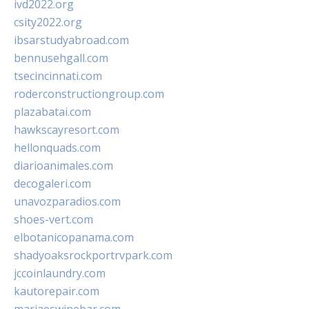
ivd2022.org
csity2022.org
ibsarstudyabroad.com
bennusehgall.com
tsecincinnati.com
roderconstructiongroup.com
plazabatai.com
hawkscayresort.com
hellonquads.com
diarioanimales.com
decogaleri.com
unavozparadios.com
shoes-vert.com
elbotanicopanama.com
shadyoaksrockportrvpark.com
jccoinlaundry.com
kautorepair.com