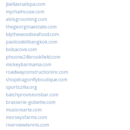
jbellasnailspa.com
mychaihouse.com
alvisgrooming.com
thegeorginaestate.com
blythewoodseafood.com
paolosdelibangkok.com
bobacove.com
phoone24brookfield.com
mickeybarmama.com
roadwayconstructioninc.com
shopdragonflyboutique.com
sportszilla.org
batchprovisionsbar.com
brasserie-gobette.com
musicrearte.com
morseysfarms.com
riverviewtennis.com