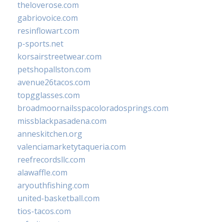
theloverose.com
gabriovoice.com
resinflowart.com
p-sports.net
korsairstreetwear.com
petshopallston.com
avenue26tacos.com
topgglasses.com
broadmoornailsspacoloradosprings.com
missblackpasadena.com
anneskitchen.org
valenciamarketytaqueria.com
reefrecordsllc.com
alawaffle.com
aryouthfishing.com
united-basketball.com
tios-tacos.com