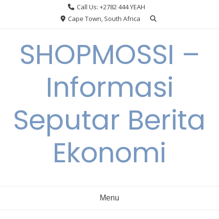
Skip
Call Us: +2782 444 YEAH
to
Cape Town, South Africa
content
SHOPMOSSI –
Informasi
Seputar Berita
Ekonomi
Menu