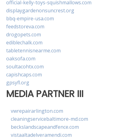
official-kelly-toys-squishmallows.com
displaygardenonsuncrest.org
bbq-empire-usa.com
feedstoreva.com
drogopets.com
ediblechalk.com
tabletennisnearme.com
oaksofa.com
soultacohtx.com
capishcaps.com
gpsyfl.org
MEDIA PARTNER III
vwrepairarlington.com
cleaningservicebaltimore-md.com
beckslandscapeandfence.com
vistaaltadelveramendi.com