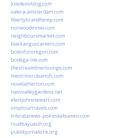
joiedevivblog.com
valera-amsterdam.com
libertybrandhemp.com
norwoodinnwi.com
neighboursmarket.com
blackanguscareers.com
bolesfororegon.com
bodega-ole.com
thestreamlinerlounge.com
mestrinorubanofc.com
novelatherton.com
nassvalleygardens.net
electjohnstewart.com
omptourtravels.com
tribratanews-polreskebumen.com
rsudbayuasih.org
publikjurnalistik.org