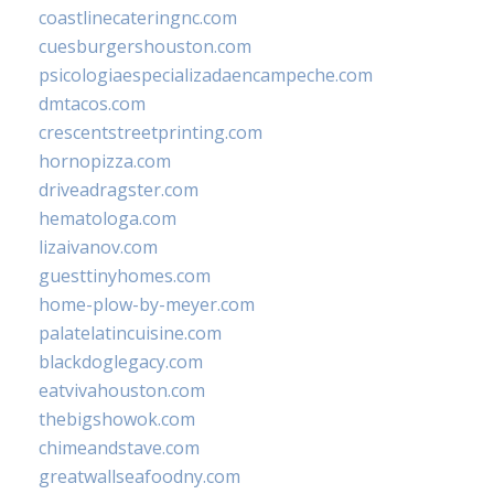
coastlinecateringnc.com
cuesburgershouston.com
psicologiaespecializadaencampeche.com
dmtacos.com
crescentstreetprinting.com
hornopizza.com
driveadragster.com
hematologa.com
lizaivanov.com
guesttinyhomes.com
home-plow-by-meyer.com
palatelatincuisine.com
blackdoglegacy.com
eatvivahouston.com
thebigshowok.com
chimeandstave.com
greatwallseafoodny.com