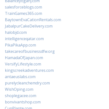
balanceyoganj.com
salesforceblogs.com
TrainGames365.com
BaytownEvaCationRentals.com
JabalpurCakeDelivery.com
halobjd.com
intelligenceqatar.com
PikaPikaApp.com
takecareofbusinessdfw.org
HamadaOfJapan.com
VersifyLifestyle.com
kingscreekadventures.com
antaeuslabs.com
purelycleanchemdry.com
WishOping.com
shoplegacee.com
bonvivantshop.com
CupPlante.com