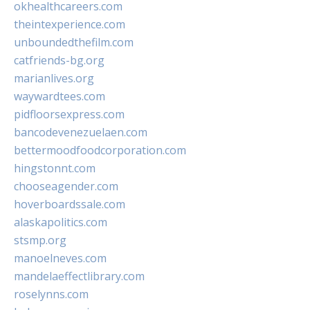
okhealthcareers.com
theintexperience.com
unboundedthefilm.com
catfriends-bg.org
marianlives.org
waywardtees.com
pidfloorsexpress.com
bancodevenezuelaen.com
bettermoodfoodcorporation.com
hingstonnt.com
chooseagender.com
hoverboardssale.com
alaskapolitics.com
stsmp.org
manoelneves.com
mandelaeffectlibrary.com
roselynns.com