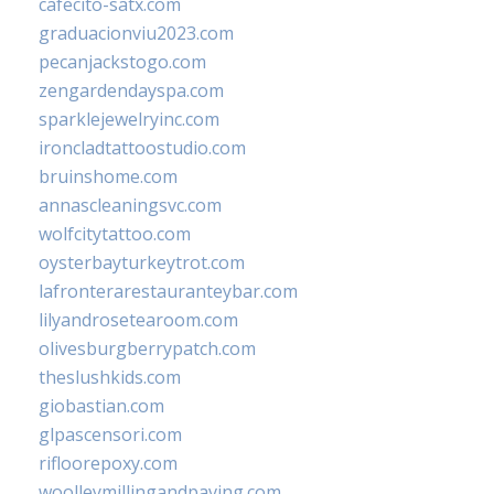
cafecito-satx.com
graduacionviu2023.com
pecanjackstogo.com
zengardendayspa.com
sparklejewelryinc.com
ironcladtattoostudio.com
bruinshome.com
annascleaningsvc.com
wolfcitytattoo.com
oysterbayturkeytrot.com
lafronterarestauranteybar.com
lilyandrosetearoom.com
olivesburgberrypatch.com
theslushkids.com
giobastian.com
glpascensori.com
rifloorepoxy.com
woolleymillingandpaving.com