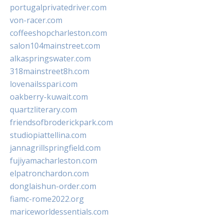
portugalprivatedriver.com
von-racer.com
coffeeshopcharleston.com
salon104mainstreet.com
alkaspringswater.com
318mainstreet8h.com
lovenailsspari.com
oakberry-kuwait.com
quartzliterary.com
friendsofbroderickpark.com
studiopiattellina.com
jannagrillspringfield.com
fujiyamacharleston.com
elpatronchardon.com
donglaishun-order.com
fiamc-rome2022.org
mariceworldessentials.com