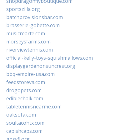
shopdragonflyboutique.com
sportszilla.org
batchprovisionsbar.com
brasserie-gobette.com
musicrearte.com
morseysfarms.com
riverviewtennis.com
official-kelly-toys-squishmallows.com
displaygardenonsuncrest.org
bbq-empire-usa.com
feedstoreva.com
drogopets.com
ediblechalk.com
tabletennisnearme.com
oaksofa.com
soultacohtx.com
capishcaps.com
gpsyfl.org