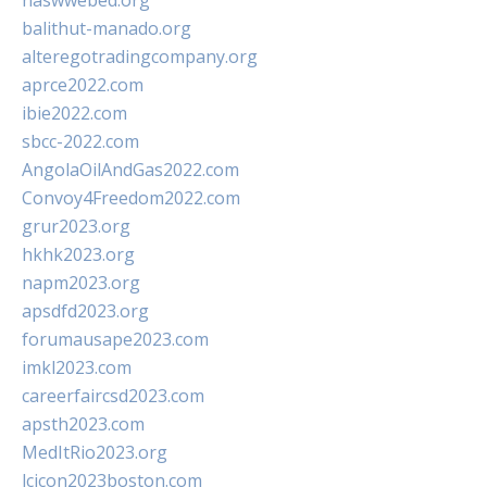
naswwebed.org
balithut-manado.org
alteregotradingcompany.org
aprce2022.com
ibie2022.com
sbcc-2022.com
AngolaOilAndGas2022.com
Convoy4Freedom2022.com
grur2023.org
hkhk2023.org
napm2023.org
apsdfd2023.org
forumausape2023.com
imkl2023.com
careerfaircsd2023.com
apsth2023.com
MedItRio2023.org
lcicon2023boston.com