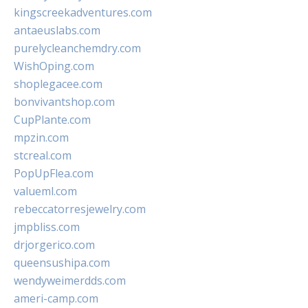
kingscreekadventures.com
antaeuslabs.com
purelycleanchemdry.com
WishOping.com
shoplegacee.com
bonvivantshop.com
CupPlante.com
mpzin.com
stcreal.com
PopUpFlea.com
valueml.com
rebeccatorresjewelry.com
jmpbliss.com
drjorgerico.com
queensushipa.com
wendyweimerdds.com
ameri-camp.com