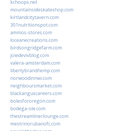
kchoops.net
mountainsideskateshop.com
kirtlandcitytavern.com
301nutritionspot.com
ammos-stores.com
loceanecreations.com
birdsongridgefarm.com
joiedevivblog.com
valera-amsterdam.com
libertybrandhemp.com
norwoodinnwi.com
neighboursmarket.com
blackanguscareers.com
bolesfororegon.com
bodega-ole.com
thestreamlinerlounge.com
mestrinorubanofc.com