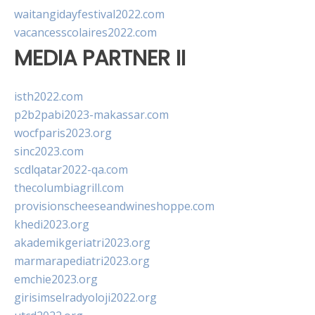
waitangidayfestival2022.com
vacancesscolaires2022.com
MEDIA PARTNER II
isth2022.com
p2b2pabi2023-makassar.com
wocfparis2023.org
sinc2023.com
scdlqatar2022-qa.com
thecolumbiagrill.com
provisionscheeseandwineshoppe.com
khedi2023.org
akademikgeriatri2023.org
marmarapediatri2023.org
emchie2023.org
girisimselradyoloji2022.org