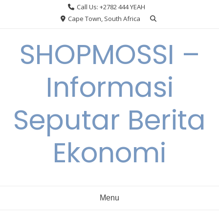
Skip
Call Us: +2782 444 YEAH
to
Cape Town, South Africa
content
SHOPMOSSI –
Informasi
Seputar Berita
Ekonomi
Menu