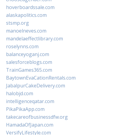
hoverboardssale.com
alaskapolitics.com
stsmp.org
manoelneves.com
mandelaeffectlibrary.com
roselynns.com
balanceyoganj.com
salesforceblogs.com
TrainGames365.com
BaytownEvaCationRentals.com
JabalpurCakeDelivery.com
halobjd.com
intelligenceqatar.com
PikaPikaApp.com
takecareofbusinessdfw.org
HamadaOfJapan.com
VersifyLifestyle.com