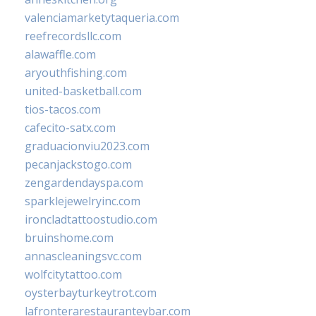
valenciamarketytaqueria.com
reefrecordsllc.com
alawaffle.com
aryouthfishing.com
united-basketball.com
tios-tacos.com
cafecito-satx.com
graduacionviu2023.com
pecanjackstogo.com
zengardendayspa.com
sparklejewelryinc.com
ironcladtattoostudio.com
bruinshome.com
annascleaningsvc.com
wolfcitytattoo.com
oysterbayturkeytrot.com
lafronterarestauranteybar.com