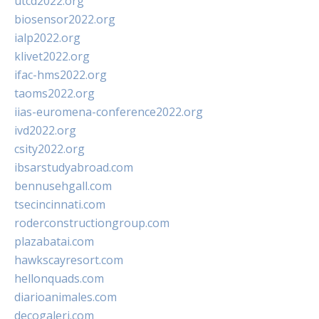
utcd2022.org
biosensor2022.org
ialp2022.org
klivet2022.org
ifac-hms2022.org
taoms2022.org
iias-euromena-conference2022.org
ivd2022.org
csity2022.org
ibsarstudyabroad.com
bennusehgall.com
tsecincinnati.com
roderconstructiongroup.com
plazabatai.com
hawkscayresort.com
hellonquads.com
diarioanimales.com
decogaleri.com