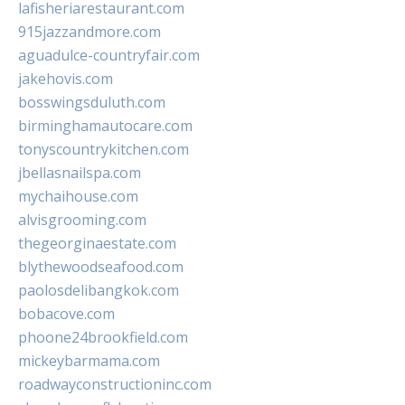
lafisheriarestaurant.com
915jazzandmore.com
aguadulce-countryfair.com
jakehovis.com
bosswingsduluth.com
birminghamautocare.com
tonyscountrykitchen.com
jbellasnailspa.com
mychaihouse.com
alvisgrooming.com
thegeorginaestate.com
blythewoodseafood.com
paolosdelibangkok.com
bobacove.com
phoone24brookfield.com
mickeybarmama.com
roadwayconstructioninc.com