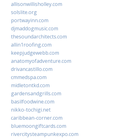
allisonwillisholley.com
solslite.org
portwayinn.com
djmaddogmusic.com
thesoundarchitects.com
allin1roofing.com
keepjudgewebb.com
anatomyofadventure.com
drivancastillo.com
cmmedspa.com
midletontkd.com
gardensandgrills.com
basilfoodwine.com
nikko-tochigi.net
caribbean-corner.com
bluemoongiftcards.com
rivercitysteampunkexpo.com