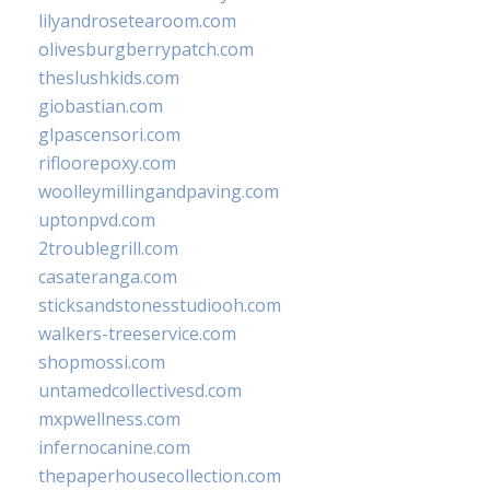
lilyandrosetearoom.com
olivesburgberrypatch.com
theslushkids.com
giobastian.com
glpascensori.com
rifloorepoxy.com
woolleymillingandpaving.com
uptonpvd.com
2troublegrill.com
casateranga.com
sticksandstonesstudiooh.com
walkers-treeservice.com
shopmossi.com
untamedcollectivesd.com
mxpwellness.com
infernocanine.com
thepaperhousecollection.com