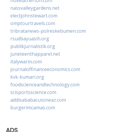
novelatherton.com
nassvalleygardens.net
electjohnstewart.com
omptourtravels.com
tribratanews-polreskebumen.com
rsudbayuasih.org
publikjurnalistik.org
juneteenthapparel.net
italywarm.com
journaloffinanceeconomics.com
kvk-kumari.org
foodscienceandtechnology.com
scisportsscience.com
addisababacuisineaz.com
burgerimcamas.com
ADS