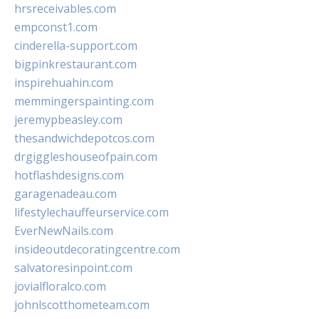
hrsreceivables.com
empconst1.com
cinderella-support.com
bigpinkrestaurant.com
inspirehuahin.com
memmingerspainting.com
jeremypbeasley.com
thesandwichdepotcos.com
drgiggleshouseofpain.com
hotflashdesigns.com
garagenadeau.com
lifestylechauffeurservice.com
EverNewNails.com
insideoutdecoratingcentre.com
salvatoresinpoint.com
jovialfloralco.com
johnlscotthometeam.com