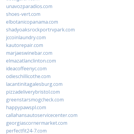
unavozparadios.com
shoes-vert.com
elbotanicopanama.com
shadyoaksrockportrvpark.com
jccoinlaundry.com
kautorepair.com
marjaeswinebar.com
elmazatlanclinton.com
ideacoffeenyc.com
odieschillicothe.com
lacantinitagalesburg.com
pizzadeliverybristol.com
greenstarsmogcheck.com
happypawspl.com
callahansautoservicecenter.com
georgiascornermarket.com
perfectfit24-7.com