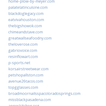
home-plow-by-meyer.com
palatelatincuisine.com
blackdoglegacy.com
eatvivahouston.com
thebigshowok.com
chimeandstave.com
greatwallseafoodny.com
theloverose.com
gabriovoice.com
resinflowart.com
p-sports.net
korsairstreetwear.com
petshopallston.com
avenue26tacos.com
topgglasses.com
broadmoornailsspacoloradosprings.com
missblackpasadena.com
anneskitchen.org