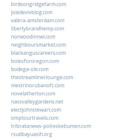
birdsongridgefarm.com
joiedevivblog.com
valera-amsterdam.com
libertybrandhemp.com
norwoodinnwi.com
neighboursmarket.com
blackanguscareers.com
bolesfororegon.com
bodega-ole.com
thestreamlinerlounge.com
mestrinorubanofc.com
novelatherton.com
nassvalleygardens.net
electjohnstewart.com
omptourtravels.com
tribratanews-polreskebumen.com
rsudbayuasih.org