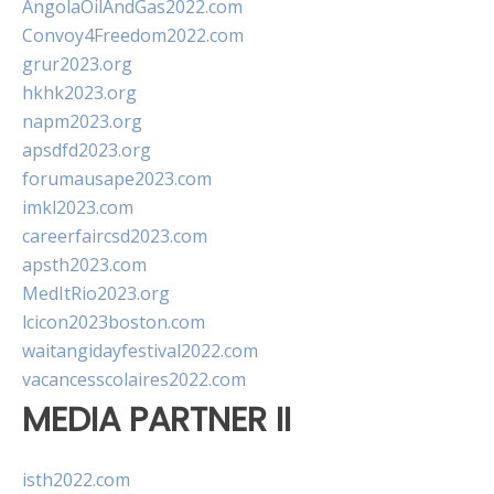
AngolaOilAndGas2022.com
Convoy4Freedom2022.com
grur2023.org
hkhk2023.org
napm2023.org
apsdfd2023.org
forumausape2023.com
imkl2023.com
careerfaircsd2023.com
apsth2023.com
MedItRio2023.org
lcicon2023boston.com
waitangidayfestival2022.com
vacancesscolaires2022.com
MEDIA PARTNER II
isth2022.com