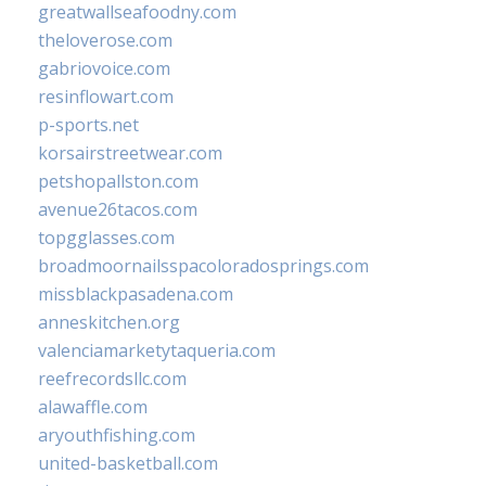
greatwallseafoodny.com
theloverose.com
gabriovoice.com
resinflowart.com
p-sports.net
korsairstreetwear.com
petshopallston.com
avenue26tacos.com
topgglasses.com
broadmoornailsspacoloradosprings.com
missblackpasadena.com
anneskitchen.org
valenciamarketytaqueria.com
reefrecordsllc.com
alawaffle.com
aryouthfishing.com
united-basketball.com