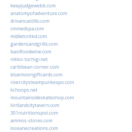
keepjudgewebb.com
anatomyofadventure.com
drivancastillo.com
cmmedspa.com
midletontkd.com
gardensandgrills.com
basilfoodwine.com
nikko-tochigi.net
caribbean-corner.com
bluemoongiftcards.com
rivercitysteampunkexpo.com
kchoops.net
mountainsideskateshop.com
kirtlandcitytavern.com
301nutritionspot.com
ammos-stores.com
loceanecreations.com