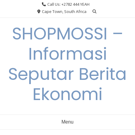
Skip
Call Us: +2782 444 YEAH
to
Cape Town, South Africa
content
SHOPMOSSI –
Informasi
Seputar Berita
Ekonomi
Menu