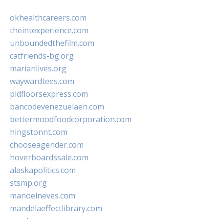
okhealthcareers.com
theintexperience.com
unboundedthefilm.com
catfriends-bg.org
marianlives.org
waywardtees.com
pidfloorsexpress.com
bancodevenezuelaen.com
bettermoodfoodcorporation.com
hingstonnt.com
chooseagender.com
hoverboardssale.com
alaskapolitics.com
stsmp.org
manoelneves.com
mandelaeffectlibrary.com