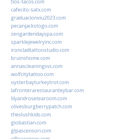
tios-tacos.com
cafecito-satx.com
graduacionviu2023.com
pecanjackstogo.com
zengardendayspa.com
sparklejewelryinc.com
ironcladtattoostudio.com
bruinshome.com
annascleaningsvc.com
wolfcitytattoo.com
oysterbayturkeytrot.com
lafronterarestauranteybar.com
lilyandrosetearoom.com
olivesburgberrypatch.com
theslushkids.com
giobastian.com
glpascensori.com
rifloorepoxy.com