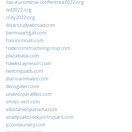
iias-euromena-conference2022.org
ivd2022.org
csity2022.org
ibsarstudyabroad.com
bennusehgall.com
tsecincinnati.com
roderconstructiongroup.com
plazabatai.com
hawkscayresort.com
hellonquads.com
diarioanimales.com
decogaleri.com
unavozparadios.com
shoes-vert.com
elbotanicopanama.com
shadyoaksrockportrvpark.com
jccoinlaundry.com