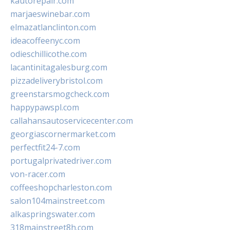
kautorepair.com
marjaeswinebar.com
elmazatlanclinton.com
ideacoffeenyc.com
odieschillicothe.com
lacantinitagalesburg.com
pizzadeliverybristol.com
greenstarsmogcheck.com
happypawspl.com
callahansautoservicecenter.com
georgiascornermarket.com
perfectfit24-7.com
portugalprivatedriver.com
von-racer.com
coffeeshopcharleston.com
salon104mainstreet.com
alkaspringswater.com
318mainstreet8h.com