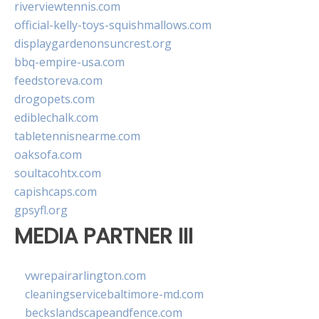
riverviewtennis.com
official-kelly-toys-squishmallows.com
displaygardenonsuncrest.org
bbq-empire-usa.com
feedstoreva.com
drogopets.com
ediblechalk.com
tabletennisnearme.com
oaksofa.com
soultacohtx.com
capishcaps.com
gpsyfl.org
MEDIA PARTNER III
vwrepairarlington.com
cleaningservicebaltimore-md.com
beckslandscapeandfence.com