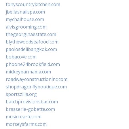
tonyscountrykitchen.com
jbellasnailspa.com
mychaihouse.com
alvisgrooming.com
thegeorginaestate.com
blythewoodseafood.com
paolosdelibangkok.com
bobacove.com
phoone24brookfield.com
mickeybarmama.com
roadwayconstructioninc.com
shopdragonflyboutique.com
sportszilla.org
batchprovisionsbar.com
brasserie-gobette.com
musicrearte.com
morseysfarms.com