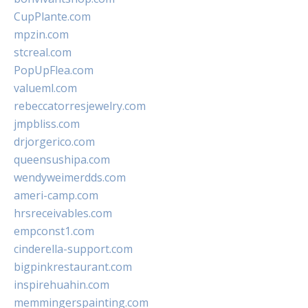
CupPlante.com
mpzin.com
stcreal.com
PopUpFlea.com
valueml.com
rebeccatorresjewelry.com
jmpbliss.com
drjorgerico.com
queensushipa.com
wendyweimerdds.com
ameri-camp.com
hrsreceivables.com
empconst1.com
cinderella-support.com
bigpinkrestaurant.com
inspirehuahin.com
memmingerspainting.com