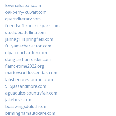
lovenailsspari.com
oakberry-kuwait.com
quartzliterary.com
friendsofbroderickpark.com
studiopiattellina.com
jannagrillspringfield.com
fujiyamacharleston.com
elpatronchardon.com
donglaishun-order.com
fiamc-rome2022.org
mariceworldessentials.com
lafisheriarestaurant.com
915jazzandmore.com
aguadulce-countryfair.com
jakehovis.com
bosswingsduluth.com
birminghamautocare.com