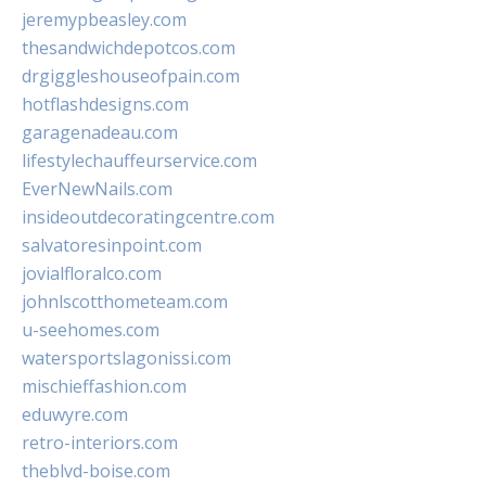
jeremypbeasley.com
thesandwichdepotcos.com
drgiggleshouseofpain.com
hotflashdesigns.com
garagenadeau.com
lifestylechauffeurservice.com
EverNewNails.com
insideoutdecoratingcentre.com
salvatoresinpoint.com
jovialfloralco.com
johnlscotthometeam.com
u-seehomes.com
watersportslagonissi.com
mischieffashion.com
eduwyre.com
retro-interiors.com
theblvd-boise.com