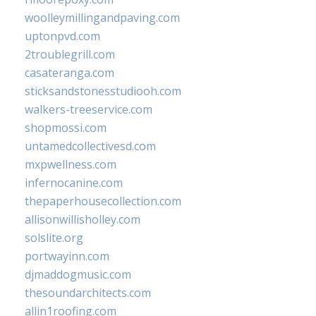
woolleymillingandpaving.com
uptonpvd.com
2troublegrill.com
casateranga.com
sticksandstonesstudiooh.com
walkers-treeservice.com
shopmossi.com
untamedcollectivesd.com
mxpwellness.com
infernocanine.com
thepaperhousecollection.com
allisonwillisholley.com
solslite.org
portwayinn.com
djmaddogmusic.com
thesoundarchitects.com
allin1roofing.com