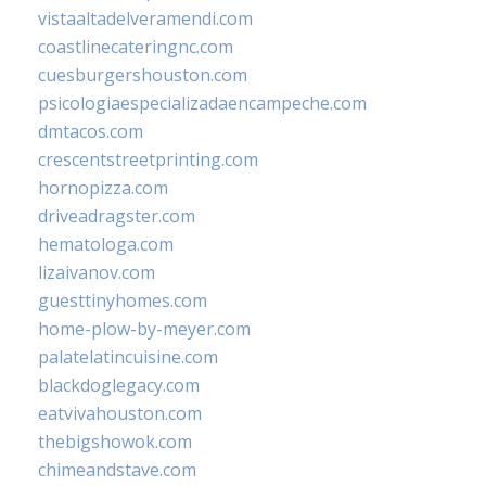
vistaaltadelveramendi.com
coastlinecateringnc.com
cuesburgershouston.com
psicologiaespecializadaencampeche.com
dmtacos.com
crescentstreetprinting.com
hornopizza.com
driveadragster.com
hematologa.com
lizaivanov.com
guesttinyhomes.com
home-plow-by-meyer.com
palatelatincuisine.com
blackdoglegacy.com
eatvivahouston.com
thebigshowok.com
chimeandstave.com