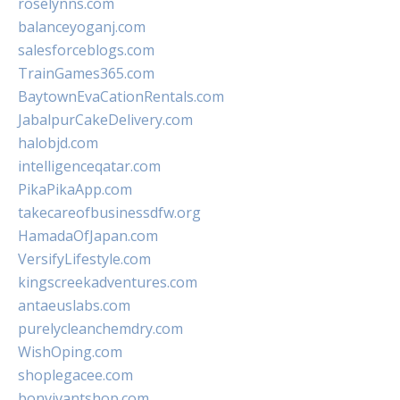
roselynns.com
balanceyoganj.com
salesforceblogs.com
TrainGames365.com
BaytownEvaCationRentals.com
JabalpurCakeDelivery.com
halobjd.com
intelligenceqatar.com
PikaPikaApp.com
takecareofbusinessdfw.org
HamadaOfJapan.com
VersifyLifestyle.com
kingscreekadventures.com
antaeuslabs.com
purelycleanchemdry.com
WishOping.com
shoplegacee.com
bonvivantshop.com