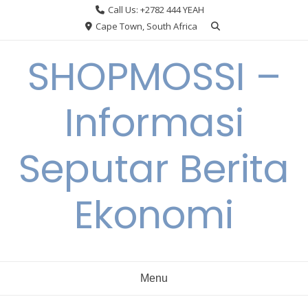
Skip
Call Us: +2782 444 YEAH
to
Cape Town, South Africa
content
SHOPMOSSI –
Informasi
Seputar Berita
Ekonomi
Menu