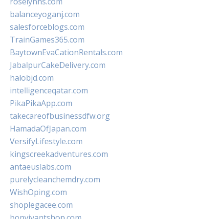
roselynns.com
balanceyoganj.com
salesforceblogs.com
TrainGames365.com
BaytownEvaCationRentals.com
JabalpurCakeDelivery.com
halobjd.com
intelligenceqatar.com
PikaPikaApp.com
takecareofbusinessdfw.org
HamadaOfJapan.com
VersifyLifestyle.com
kingscreekadventures.com
antaeuslabs.com
purelycleanchemdry.com
WishOping.com
shoplegacee.com
bonvivantshop.com