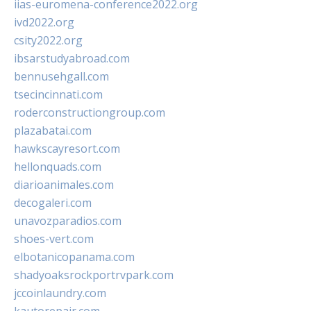
iias-euromena-conference2022.org
ivd2022.org
csity2022.org
ibsarstudyabroad.com
bennusehgall.com
tsecincinnati.com
roderconstructiongroup.com
plazabatai.com
hawkscayresort.com
hellonquads.com
diarioanimales.com
decogaleri.com
unavozparadios.com
shoes-vert.com
elbotanicopanama.com
shadyoaksrockportrvpark.com
jccoinlaundry.com