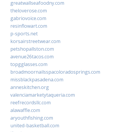
greatwallseafoodny.com
theloverose.com
gabriovoice.com
resinflowart.com
p-sports.net
korsairstreetwear.com
petshopallston.com
avenue26tacos.com
topgglasses.com
broadmoornailsspacoloradosprings.com
missblackpasadena.com
anneskitchen.org
valenciamarketytaqueria.com
reefrecordsllc.com
alawaffle.com
aryouthfishing.com
united-basketball.com