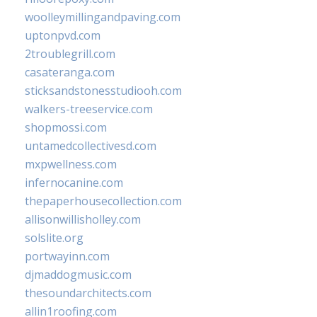
woolleymillingandpaving.com
uptonpvd.com
2troublegrill.com
casateranga.com
sticksandstonesstudiooh.com
walkers-treeservice.com
shopmossi.com
untamedcollectivesd.com
mxpwellness.com
infernocanine.com
thepaperhousecollection.com
allisonwillisholley.com
solslite.org
portwayinn.com
djmaddogmusic.com
thesoundarchitects.com
allin1roofing.com