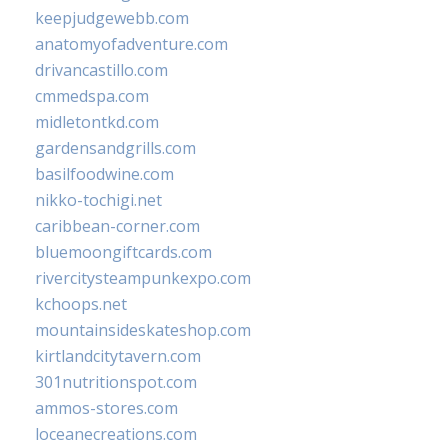
keepjudgewebb.com
anatomyofadventure.com
drivancastillo.com
cmmedspa.com
midletontkd.com
gardensandgrills.com
basilfoodwine.com
nikko-tochigi.net
caribbean-corner.com
bluemoongiftcards.com
rivercitysteampunkexpo.com
kchoops.net
mountainsideskateshop.com
kirtlandcitytavern.com
301nutritionspot.com
ammos-stores.com
loceanecreations.com