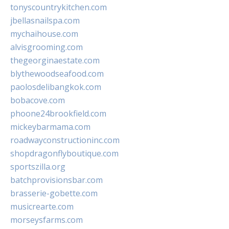
tonyscountrykitchen.com
jbellasnailspa.com
mychaihouse.com
alvisgrooming.com
thegeorginaestate.com
blythewoodseafood.com
paolosdelibangkok.com
bobacove.com
phoone24brookfield.com
mickeybarmama.com
roadwayconstructioninc.com
shopdragonflyboutique.com
sportszilla.org
batchprovisionsbar.com
brasserie-gobette.com
musicrearte.com
morseysfarms.com