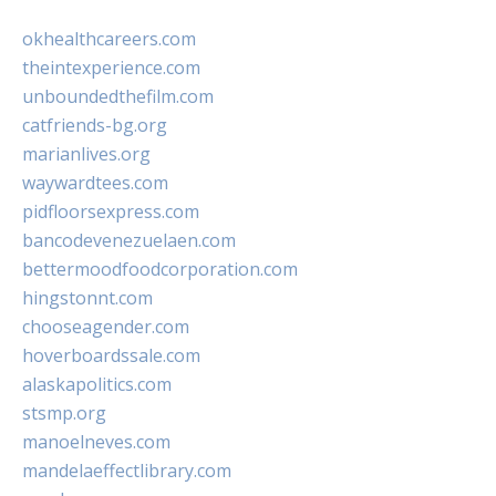
okhealthcareers.com
theintexperience.com
unboundedthefilm.com
catfriends-bg.org
marianlives.org
waywardtees.com
pidfloorsexpress.com
bancodevenezuelaen.com
bettermoodfoodcorporation.com
hingstonnt.com
chooseagender.com
hoverboardssale.com
alaskapolitics.com
stsmp.org
manoelneves.com
mandelaeffectlibrary.com