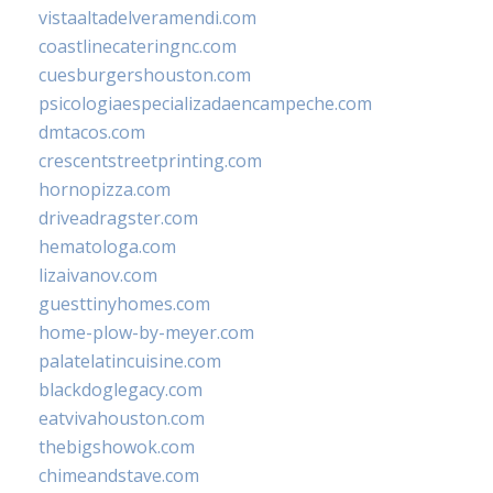
vistaaltadelveramendi.com
coastlinecateringnc.com
cuesburgershouston.com
psicologiaespecializadaencampeche.com
dmtacos.com
crescentstreetprinting.com
hornopizza.com
driveadragster.com
hematologa.com
lizaivanov.com
guesttinyhomes.com
home-plow-by-meyer.com
palatelatincuisine.com
blackdoglegacy.com
eatvivahouston.com
thebigshowok.com
chimeandstave.com