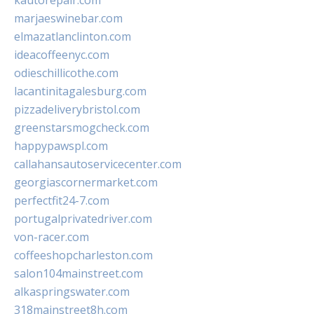
kautorepair.com
marjaeswinebar.com
elmazatlanclinton.com
ideacoffeenyc.com
odieschillicothe.com
lacantinitagalesburg.com
pizzadeliverybristol.com
greenstarsmogcheck.com
happypawspl.com
callahansautoservicecenter.com
georgiascornermarket.com
perfectfit24-7.com
portugalprivatedriver.com
von-racer.com
coffeeshopcharleston.com
salon104mainstreet.com
alkaspringswater.com
318mainstreet8h.com