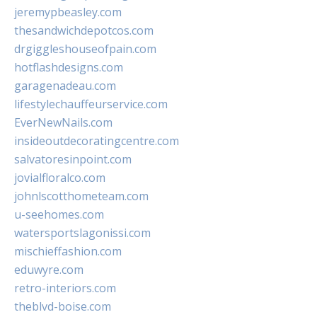
jeremypbeasley.com
thesandwichdepotcos.com
drgiggleshouseofpain.com
hotflashdesigns.com
garagenadeau.com
lifestylechauffeurservice.com
EverNewNails.com
insideoutdecoratingcentre.com
salvatoresinpoint.com
jovialfloralco.com
johnlscotthometeam.com
u-seehomes.com
watersportslagonissi.com
mischieffashion.com
eduwyre.com
retro-interiors.com
theblvd-boise.com