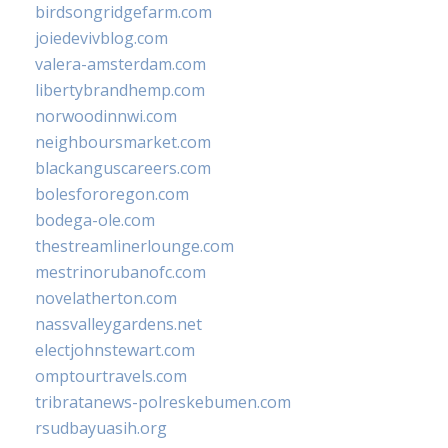
birdsongridgefarm.com
joiedevivblog.com
valera-amsterdam.com
libertybrandhemp.com
norwoodinnwi.com
neighboursmarket.com
blackanguscareers.com
bolesfororegon.com
bodega-ole.com
thestreamlinerlounge.com
mestrinorubanofc.com
novelatherton.com
nassvalleygardens.net
electjohnstewart.com
omptourtravels.com
tribratanews-polreskebumen.com
rsudbayuasih.org