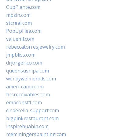
CupPlante.com
mpzin.com
stcreal.com
PopUpFlea.com
valueml.com
rebeccatorresjewelry.com
jmpbliss.com
drjorgerico.com
queensushipa.com
wendyweimerdds.com
ameri-camp.com
hrsreceivables.com
empconst1.com
cinderella-support.com
bigpinkrestaurant.com
inspirehuahin.com
memmingerspainting.com