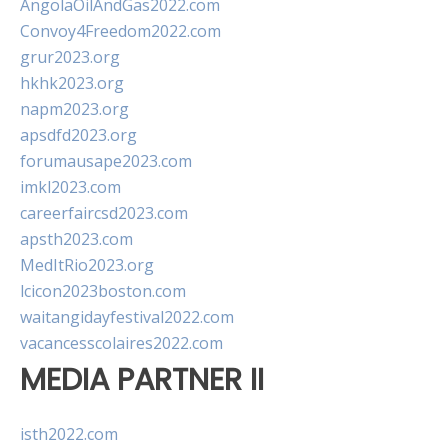
AngolaOilAndGas2022.com
Convoy4Freedom2022.com
grur2023.org
hkhk2023.org
napm2023.org
apsdfd2023.org
forumausape2023.com
imkl2023.com
careerfaircsd2023.com
apsth2023.com
MedItRio2023.org
lcicon2023boston.com
waitangidayfestival2022.com
vacancesscolaires2022.com
MEDIA PARTNER II
isth2022.com