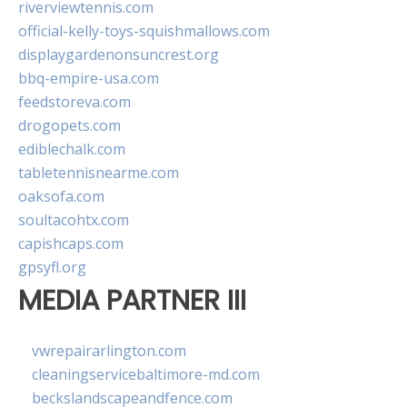
riverviewtennis.com
official-kelly-toys-squishmallows.com
displaygardenonsuncrest.org
bbq-empire-usa.com
feedstoreva.com
drogopets.com
ediblechalk.com
tabletennisnearme.com
oaksofa.com
soultacohtx.com
capishcaps.com
gpsyfl.org
MEDIA PARTNER III
vwrepairarlington.com
cleaningservicebaltimore-md.com
beckslandscapeandfence.com