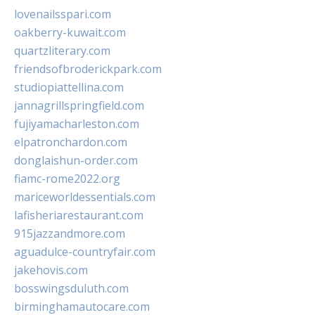
lovenailsspari.com
oakberry-kuwait.com
quartzliterary.com
friendsofbroderickpark.com
studiopiattellina.com
jannagrillspringfield.com
fujiyamacharleston.com
elpatronchardon.com
donglaishun-order.com
fiamc-rome2022.org
mariceworldessentials.com
lafisheriarestaurant.com
915jazzandmore.com
aguadulce-countryfair.com
jakehovis.com
bosswingsduluth.com
birminghamautocare.com