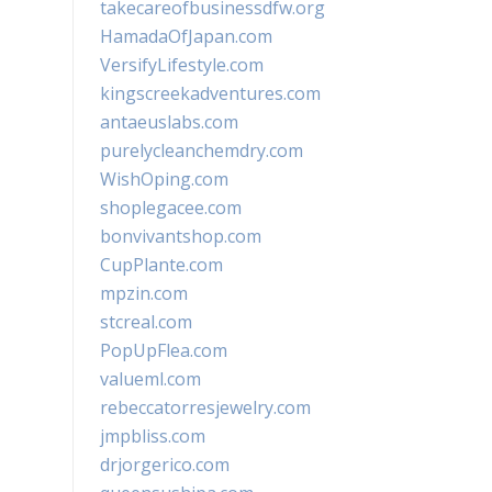
takecareofbusinessdfw.org
HamadaOfJapan.com
VersifyLifestyle.com
kingscreekadventures.com
antaeuslabs.com
purelycleanchemdry.com
WishOping.com
shoplegacee.com
bonvivantshop.com
CupPlante.com
mpzin.com
stcreal.com
PopUpFlea.com
valueml.com
rebeccatorresjewelry.com
jmpbliss.com
drjorgerico.com