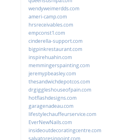
queensushipa.com
wendyweimerdds.com
ameri-camp.com
hrsreceivables.com
empconst1.com
cinderella-support.com
bigpinkrestaurant.com
inspirehuahin.com
memmingerspainting.com
jeremypbeasley.com
thesandwichdepotcos.com
drgiggleshouseofpain.com
hotflashdesigns.com
garagenadeau.com
lifestylechauffeurservice.com
EverNewNails.com
insideoutdecoratingcentre.com
salvatoresinpoint.com