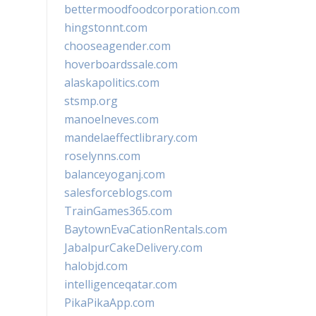
bettermoodfoodcorporation.com
hingstonnt.com
chooseagender.com
hoverboardssale.com
alaskapolitics.com
stsmp.org
manoelneves.com
mandelaeffectlibrary.com
roselynns.com
balanceyoganj.com
salesforceblogs.com
TrainGames365.com
BaytownEvaCationRentals.com
JabalpurCakeDelivery.com
halobjd.com
intelligenceqatar.com
PikaPikaApp.com