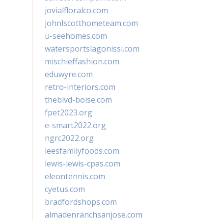
jovialfloralco.com
johnlscotthometeam.com
u-seehomes.com
watersportslagonissi.com
mischieffashion.com
eduwyre.com
retro-interiors.com
theblvd-boise.com
fpet2023.org
e-smart2022.org
ngrc2022.org
leesfamilyfoods.com
lewis-lewis-cpas.com
eleontennis.com
cyetus.com
bradfordshops.com
almadenranchsanjose.com