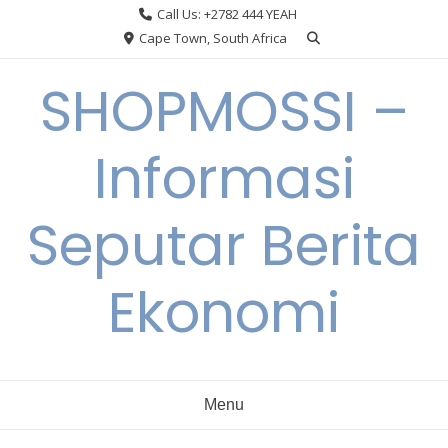
Skip
Call Us: +2782 444 YEAH
to
Cape Town, South Africa
content
SHOPMOSSI –
Informasi
Seputar Berita
Ekonomi
Menu