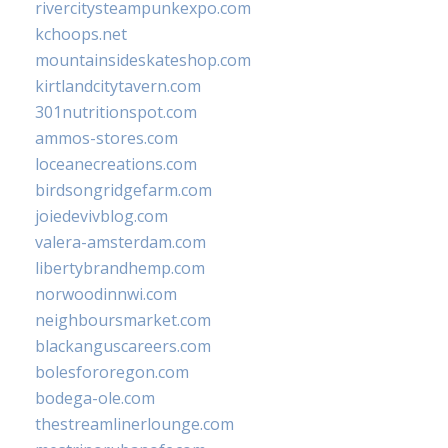
rivercitysteampunkexpo.com
kchoops.net
mountainsideskateshop.com
kirtlandcitytavern.com
301nutritionspot.com
ammos-stores.com
loceanecreations.com
birdsongridgefarm.com
joiedevivblog.com
valera-amsterdam.com
libertybrandhemp.com
norwoodinnwi.com
neighboursmarket.com
blackanguscareers.com
bolesfororegon.com
bodega-ole.com
thestreamlinerlounge.com