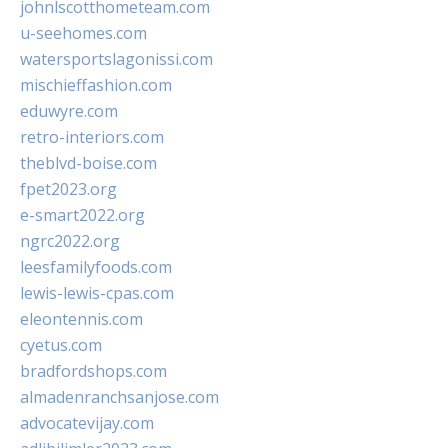
johnlscotthometeam.com
u-seehomes.com
watersportslagonissi.com
mischieffashion.com
eduwyre.com
retro-interiors.com
theblvd-boise.com
fpet2023.org
e-smart2022.org
ngrc2022.org
leesfamilyfoods.com
lewis-lewis-cpas.com
eleontennis.com
cyetus.com
bradfordshops.com
almadenranchsanjose.com
advocatevijay.com