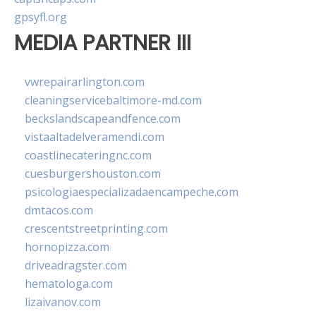
gpsyfl.org
MEDIA PARTNER III
vwrepairarlington.com
cleaningservicebaltimore-md.com
beckslandscapeandfence.com
vistaaltadelveramendi.com
coastlinecateringnc.com
cuesburgershouston.com
psicologiaespecializadaencampeche.com
dmtacos.com
crescentstreetprinting.com
hornopizza.com
driveadragster.com
hematologa.com
lizaivanov.com