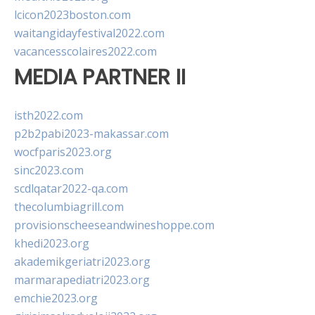
lcicon2023boston.com
waitangidayfestival2022.com
vacancesscolaires2022.com
MEDIA PARTNER II
isth2022.com
p2b2pabi2023-makassar.com
wocfparis2023.org
sinc2023.com
scdlqatar2022-qa.com
thecolumbiagrill.com
provisionscheeseandwineshoppe.com
khedi2023.org
akademikgeriatri2023.org
marmarapediatri2023.org
emchie2023.org