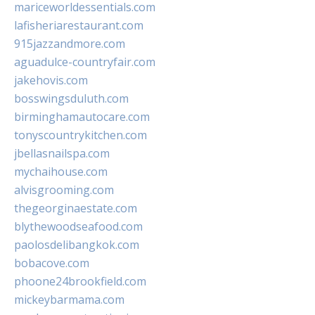
mariceworldessentials.com
lafisheriarestaurant.com
915jazzandmore.com
aguadulce-countryfair.com
jakehovis.com
bosswingsduluth.com
birminghamautocare.com
tonyscountrykitchen.com
jbellasnailspa.com
mychaihouse.com
alvisgrooming.com
thegeorginaestate.com
blythewoodseafood.com
paolosdelibangkok.com
bobacove.com
phoone24brookfield.com
mickeybarmama.com