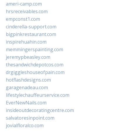
ameri-camp.com
hrsreceivables.com
empconst1.com
cinderella-support.com
bigpinkrestaurant.com
inspirehuahin.com
memmingerspainting.com
jeremypbeasley.com
thesandwichdepotcos.com
drgiggleshouseofpain.com
hotflashdesigns.com
garagenadeau.com
lifestylechauffeurservice.com
EverNewNails.com
insideoutdecoratingcentre.com
salvatoresinpoint.com
jovialfloralco.com