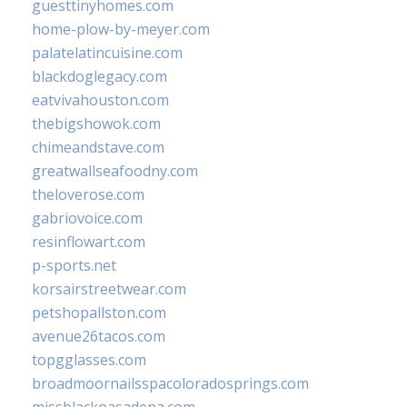
guesttinyhomes.com
home-plow-by-meyer.com
palatelatincuisine.com
blackdoglegacy.com
eatvivahouston.com
thebigshowok.com
chimeandstave.com
greatwallseafoodny.com
theloverose.com
gabriovoice.com
resinflowart.com
p-sports.net
korsairstreetwear.com
petshopallston.com
avenue26tacos.com
topgglasses.com
broadmoornailsspacoloradosprings.com
missblackpasadena.com