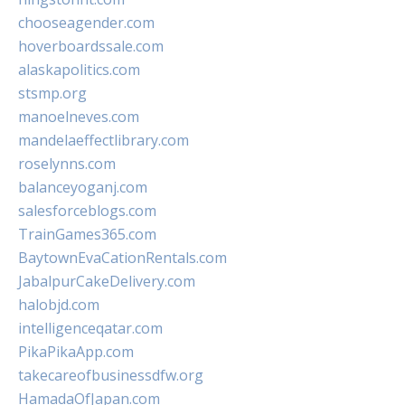
chooseagender.com
hoverboardssale.com
alaskapolitics.com
stsmp.org
manoelneves.com
mandelaeffectlibrary.com
roselynns.com
balanceyoganj.com
salesforceblogs.com
TrainGames365.com
BaytownEvaCationRentals.com
JabalpurCakeDelivery.com
halobjd.com
intelligenceqatar.com
PikaPikaApp.com
takecareofbusinessdfw.org
HamadaOfJapan.com