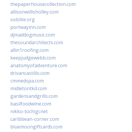
thepaperhousecollection.com
allisonwillisholley.com
solslite.org
portwayinn.com
djmaddogmusic.com
thesoundarchitects.com
allin1roofing.com
keepjudgewebb.com
anatomyofadventure.com
drivancastillo.com
cmmedspa.com
midletontkd.com
gardensandgrills.com
basilfoodwine.com
nikko-tochigi.net
caribbean-corner.com
bluemoongiftcards.com