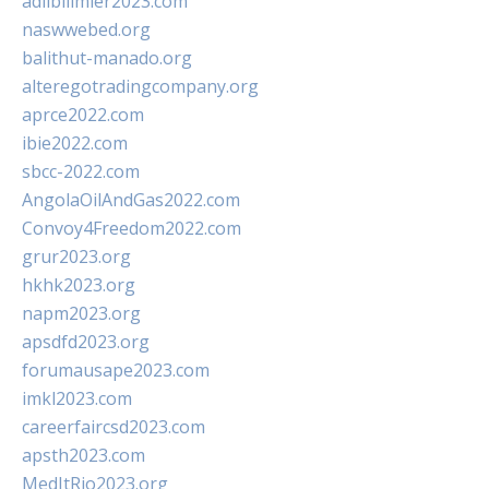
adlibilimler2023.com
naswwebed.org
balithut-manado.org
alteregotradingcompany.org
aprce2022.com
ibie2022.com
sbcc-2022.com
AngolaOilAndGas2022.com
Convoy4Freedom2022.com
grur2023.org
hkhk2023.org
napm2023.org
apsdfd2023.org
forumausape2023.com
imkl2023.com
careerfaircsd2023.com
apsth2023.com
MedItRio2023.org