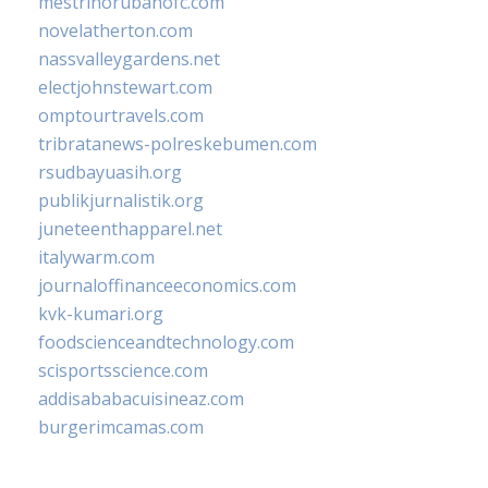
mestrinorubanofc.com
novelatherton.com
nassvalleygardens.net
electjohnstewart.com
omptourtravels.com
tribratanews-polreskebumen.com
rsudbayuasih.org
publikjurnalistik.org
juneteenthapparel.net
italywarm.com
journaloffinanceeconomics.com
kvk-kumari.org
foodscienceandtechnology.com
scisportsscience.com
addisababacuisineaz.com
burgerimcamas.com