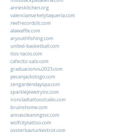
anneskitchen.org
valenciamarketytaqueria.com
reefrecordsllc.com
alawaffle.com
aryouthfishing.com
united-basketball.com
tios-tacos.com
cafecito-satx.com
graduacionviu2023.com
pecanjackstogo.com
zengardendayspa.com
sparklejewelryinc.com
ironcladtattoostudio.com
bruinshome.com
annascleaningsvc.com
wolfcitytattoo.com
oysterbayturkeytrot.com