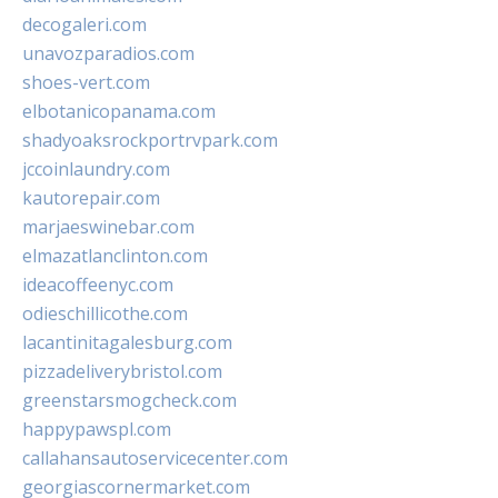
decogaleri.com
unavozparadios.com
shoes-vert.com
elbotanicopanama.com
shadyoaksrockportrvpark.com
jccoinlaundry.com
kautorepair.com
marjaeswinebar.com
elmazatlanclinton.com
ideacoffeenyc.com
odieschillicothe.com
lacantinitagalesburg.com
pizzadeliverybristol.com
greenstarsmogcheck.com
happypawspl.com
callahansautoservicecenter.com
georgiascornermarket.com