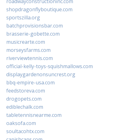
roadwayconstructioninc.com
shopdragonflyboutique.com
sportszilla.org
batchprovisionsbar.com
brasserie-gobette.com
musicrearte.com
morseysfarms.com
riverviewtennis.com
official-kelly-toys-squishmallows.com
displaygardenonsuncrest.org
bbq-empire-usa.com
feedstoreva.com
drogopets.com
ediblechalk.com
tabletennisnearme.com
oaksofa.com
soultacohtx.com
capishcaps.com