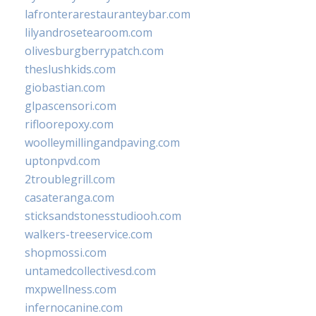
lafronterarestauranteybar.com
lilyandrosetearoom.com
olivesburgberrypatch.com
theslushkids.com
giobastian.com
glpascensori.com
rifloorepoxy.com
woolleymillingandpaving.com
uptonpvd.com
2troublegrill.com
casateranga.com
sticksandstonesstudiooh.com
walkers-treeservice.com
shopmossi.com
untamedcollectivesd.com
mxpwellness.com
infernocanine.com