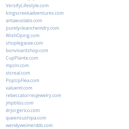
VersifyLifestyle.com
kingscreekadventures.com
antaeuslabs.com
purelycleanchemdry.com
WishOping.com
shoplegacee.com
bonvivantshop.com
CupPlante.com
mpzin.com
stcreal.com
PopUpFlea.com
valueml.com
rebeccatorresjewelry.com
jmpbliss.com
drjorgerico.com
queensushipa.com
wendyweimerdds.com