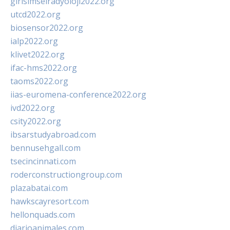
girisimselradyoloji2022.org
utcd2022.org
biosensor2022.org
ialp2022.org
klivet2022.org
ifac-hms2022.org
taoms2022.org
iias-euromena-conference2022.org
ivd2022.org
csity2022.org
ibsarstudyabroad.com
bennusehgall.com
tsecincinnati.com
roderconstructiongroup.com
plazabatai.com
hawkscayresort.com
hellonquads.com
diarioanimales.com