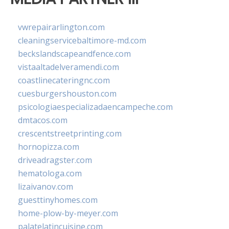
vwrepairarlington.com
cleaningservicebaltimore-md.com
beckslandscapeandfence.com
vistaaltadelveramendi.com
coastlinecateringnc.com
cuesburgershouston.com
psicologiaespecializadaencampeche.com
dmtacos.com
crescentstreetprinting.com
hornopizza.com
driveadragster.com
hematologa.com
lizaivanov.com
guesttinyhomes.com
home-plow-by-meyer.com
palatelatincuisine.com