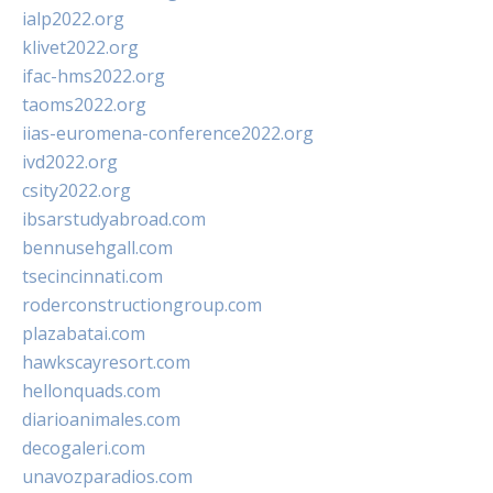
ialp2022.org
klivet2022.org
ifac-hms2022.org
taoms2022.org
iias-euromena-conference2022.org
ivd2022.org
csity2022.org
ibsarstudyabroad.com
bennusehgall.com
tsecincinnati.com
roderconstructiongroup.com
plazabatai.com
hawkscayresort.com
hellonquads.com
diarioanimales.com
decogaleri.com
unavozparadios.com