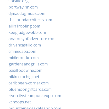
solslite.org
portwayinn.com
djmaddogmusic.com
thesoundarchitects.com
allin1roofing.com
keepjudgewebb.com
anatomyofadventure.com
drivancastillo.com
cmmedspa.com
midletontkd.com
gardensandgrills.com
basilfoodwine.com
nikko-tochigi.net
caribbean-corner.com
bluemoongiftcards.com
rivercitysteampunkexpo.com
kchoops.net
mountainsideskateshop.com