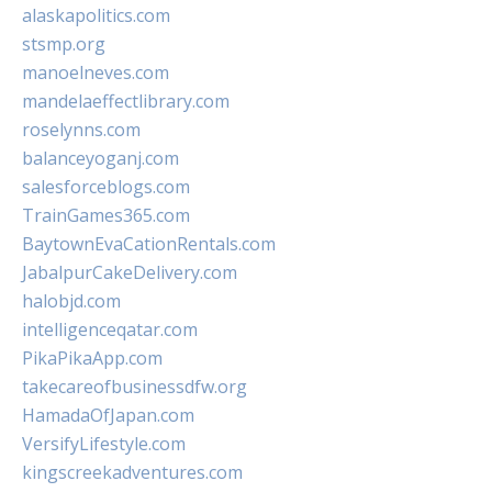
alaskapolitics.com
stsmp.org
manoelneves.com
mandelaeffectlibrary.com
roselynns.com
balanceyoganj.com
salesforceblogs.com
TrainGames365.com
BaytownEvaCationRentals.com
JabalpurCakeDelivery.com
halobjd.com
intelligenceqatar.com
PikaPikaApp.com
takecareofbusinessdfw.org
HamadaOfJapan.com
VersifyLifestyle.com
kingscreekadventures.com