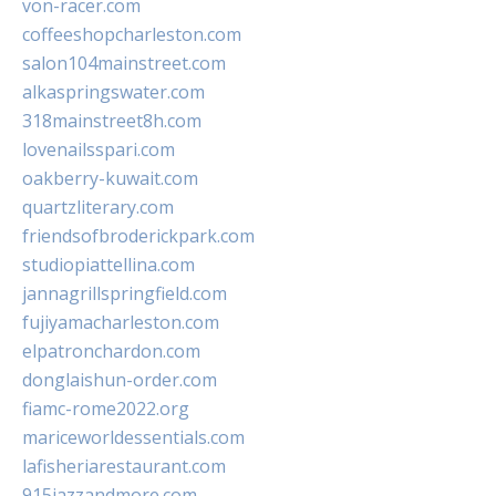
von-racer.com
coffeeshopcharleston.com
salon104mainstreet.com
alkaspringswater.com
318mainstreet8h.com
lovenailsspari.com
oakberry-kuwait.com
quartzliterary.com
friendsofbroderickpark.com
studiopiattellina.com
jannagrillspringfield.com
fujiyamacharleston.com
elpatronchardon.com
donglaishun-order.com
fiamc-rome2022.org
mariceworldessentials.com
lafisheriarestaurant.com
915jazzandmore.com