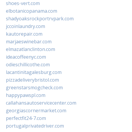
shoes-vert.com
elbotanicopanama.com
shadyoaksrockportrvpark.com
jccoinlaundry.com
kautorepair.com
marjaeswinebar.com
elmazatlanclinton.com
ideacoffeenyc.com
odieschillicothe.com
lacantinitagalesburg.com
pizzadeliverybristol.com
greenstarsmogcheck.com
happypawspl.com
callahansautoservicecenter.com
georgiascornermarket.com
perfectfit24-7.com
portugalprivatedriver.com