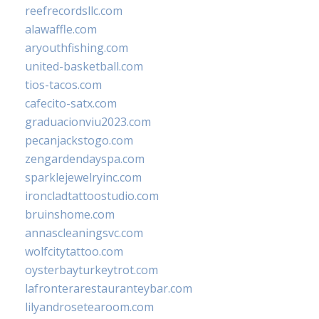
reefrecordsllc.com
alawaffle.com
aryouthfishing.com
united-basketball.com
tios-tacos.com
cafecito-satx.com
graduacionviu2023.com
pecanjackstogo.com
zengardendayspa.com
sparklejewelryinc.com
ironcladtattoostudio.com
bruinshome.com
annascleaningsvc.com
wolfcitytattoo.com
oysterbayturkeytrot.com
lafronterarestauranteybar.com
lilyandrosetearoom.com