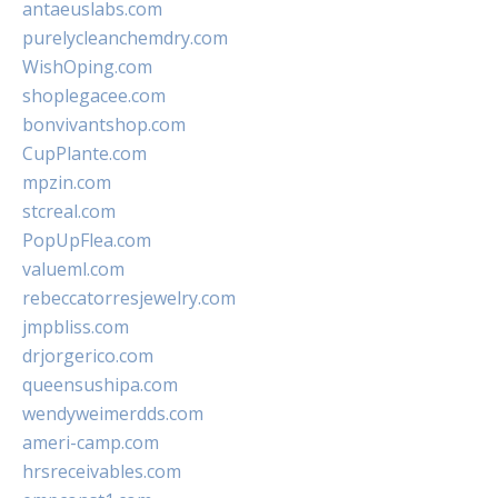
antaeuslabs.com
purelycleanchemdry.com
WishOping.com
shoplegacee.com
bonvivantshop.com
CupPlante.com
mpzin.com
stcreal.com
PopUpFlea.com
valueml.com
rebeccatorresjewelry.com
jmpbliss.com
drjorgerico.com
queensushipa.com
wendyweimerdds.com
ameri-camp.com
hrsreceivables.com