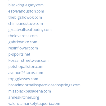
blackdoglegacy.com
eatvivahouston.com
thebigshowok.com
chimeandstave.com
greatwallseafoodny.com
theloverose.com
gabriovoice.com
resinflowart.com
p-sports.net
korsairstreetwear.com
petshopallston.com
avenue26tacos.com
topgglasses.com
broadmoornailsspacoloradosprings.com
missblackpasadena.com
anneskitchen.org
valenciamarketytaqueria.com