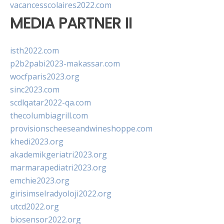
vacancesscolaires2022.com
MEDIA PARTNER II
isth2022.com
p2b2pabi2023-makassar.com
wocfparis2023.org
sinc2023.com
scdlqatar2022-qa.com
thecolumbiagrill.com
provisionscheeseandwineshoppe.com
khedi2023.org
akademikgeriatri2023.org
marmarapediatri2023.org
emchie2023.org
girisimselradyoloji2022.org
utcd2022.org
biosensor2022.org