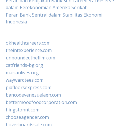
Peran dan Kebijakan Bank Sentral Federal Reserve
dalam Perekonomian Amerika Serikat
Peran Bank Sentral dalam Stabilitas Ekonomi
Indonesia
okhealthcareers.com
theintexperience.com
unboundedthefilm.com
catfriends-bg.org
marianlives.org
waywardtees.com
pidfloorsexpress.com
bancodevenezuelaen.com
bettermoodfoodcorporation.com
hingstonnt.com
chooseagender.com
hoverboardssale.com