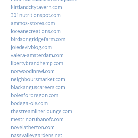
kirtlandcitytavern.com
301nutritionspot.com
ammos-stores.com
loceanecreations.com
birdsongridgefarm.com
joiedevivblog.com
valera-amsterdam.com
libertybrandhemp.com
norwoodinnwi.com
neighboursmarket.com
blackanguscareers.com
bolesfororegon.com
bodega-ole.com
thestreamlinerlounge.com
mestrinorubanofc.com
novelatherton.com
nassvalleygardens.net