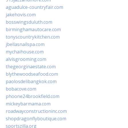
aguadulce-countryfair.com
jakehovis.com
bosswingsduluth.com
birminghamautocare.com
tonyscountrykitchen.com
jbellasnailspa.com
mychaihouse.com
alvisgrooming.com
thegeorginaestate.com
blythewoodseafood.com
paolosdelibangkok.com
bobacove.com
phoone24brookfield.com
mickeybarmama.com
roadwayconstructioninc.com
shopdragonflyboutique.com
sportszilla.org