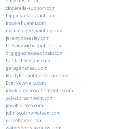
empconst1.com
cinderella-support.com
bigpinkrestaurant.com
inspirehuahin.com
memmingerspainting.com
jeremypbeasley.com
thesandwichdepotcos.com
drgiggleshouseofpain.com
hotflashdesigns.com
garagenadeau.com
lifestylechauffeurservice.com
EverNewNails.com
insideoutdecoratingcentre.com
salvatoresinpoint.com
jovialfloralco.com
johnlscotthometeam.com
u-seehomes.com
watersportslagonissi.com