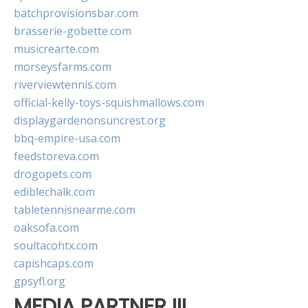
batchprovisionsbar.com
brasserie-gobette.com
musicrearte.com
morseysfarms.com
riverviewtennis.com
official-kelly-toys-squishmallows.com
displaygardenonsuncrest.org
bbq-empire-usa.com
feedstoreva.com
drogopets.com
ediblechalk.com
tabletennisnearme.com
oaksofa.com
soultacohtx.com
capishcaps.com
gpsyfl.org
MEDIA PARTNER III