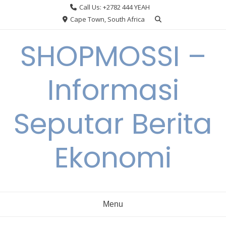
Skip
Call Us: +2782 444 YEAH
to
Cape Town, South Africa
content
SHOPMOSSI –
Informasi
Seputar Berita
Ekonomi
Menu