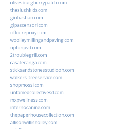
olivesburgberrypatch.com
theslushkids.com
giobastian.com
glpascensori.com
rifloorepoxy.com
woolleymillingandpaving.com
uptonpvd.com
2troublegrill.com
casateranga.com
sticksandstonesstudiooh.com
walkers-treeservice.com
shopmossi.com
untamedcollectivesd.com
mxpwellness.com
infernocanine.com
thepaperhousecollection.com
allisonwillisholley.com