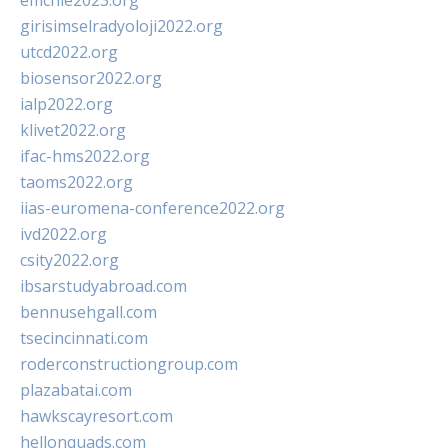
emchie2023.org
girisimselradyoloji2022.org
utcd2022.org
biosensor2022.org
ialp2022.org
klivet2022.org
ifac-hms2022.org
taoms2022.org
iias-euromena-conference2022.org
ivd2022.org
csity2022.org
ibsarstudyabroad.com
bennusehgall.com
tsecincinnati.com
roderconstructiongroup.com
plazabatai.com
hawkscayresort.com
hellonquads.com