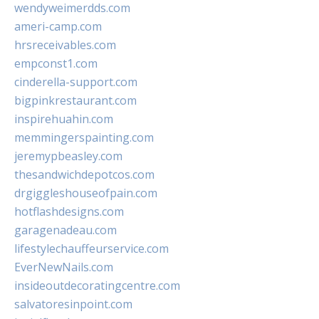
wendyweimerdds.com
ameri-camp.com
hrsreceivables.com
empconst1.com
cinderella-support.com
bigpinkrestaurant.com
inspirehuahin.com
memmingerspainting.com
jeremypbeasley.com
thesandwichdepotcos.com
drgiggleshouseofpain.com
hotflashdesigns.com
garagenadeau.com
lifestylechauffeurservice.com
EverNewNails.com
insideoutdecoratingcentre.com
salvatoresinpoint.com