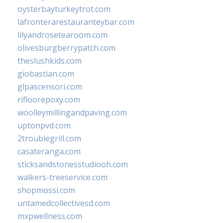
oysterbayturkeytrot.com
lafronterarestauranteybar.com
lilyandrosetearoom.com
olivesburgberrypatch.com
theslushkids.com
giobastian.com
glpascensori.com
rifloorepoxy.com
woolleymillingandpaving.com
uptonpvd.com
2troublegrill.com
casateranga.com
sticksandstonesstudiooh.com
walkers-treeservice.com
shopmossi.com
untamedcollectivesd.com
mxpwellness.com