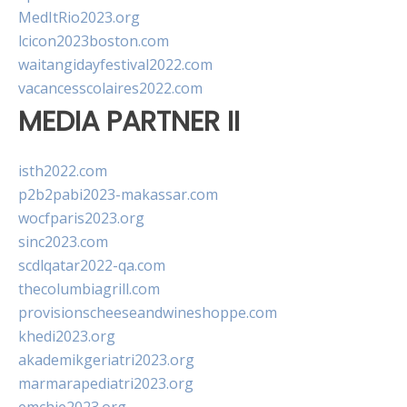
MedItRio2023.org
lcicon2023boston.com
waitangidayfestival2022.com
vacancesscolaires2022.com
MEDIA PARTNER II
isth2022.com
p2b2pabi2023-makassar.com
wocfparis2023.org
sinc2023.com
scdlqatar2022-qa.com
thecolumbiagrill.com
provisionscheeseandwineshoppe.com
khedi2023.org
akademikgeriatri2023.org
marmarapediatri2023.org