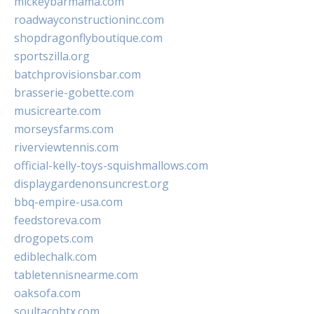
mickeybarmama.com
roadwayconstructioninc.com
shopdragonflyboutique.com
sportszilla.org
batchprovisionsbar.com
brasserie-gobette.com
musicrearte.com
morseysfarms.com
riverviewtennis.com
official-kelly-toys-squishmallows.com
displaygardenonsuncrest.org
bbq-empire-usa.com
feedstoreva.com
drogopets.com
ediblechalk.com
tabletennisnearme.com
oaksofa.com
soultacohtx.com