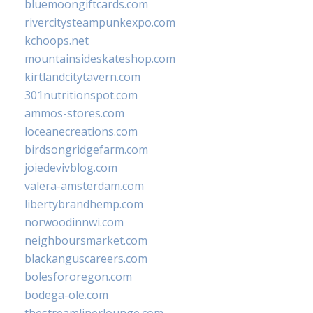
bluemoongiftcards.com
rivercitysteampunkexpo.com
kchoops.net
mountainsideskateshop.com
kirtlandcitytavern.com
301nutritionspot.com
ammos-stores.com
loceanecreations.com
birdsongridgefarm.com
joiedevivblog.com
valera-amsterdam.com
libertybrandhemp.com
norwoodinnwi.com
neighboursmarket.com
blackanguscareers.com
bolesfororegon.com
bodega-ole.com
thestreamlinerlounge.com