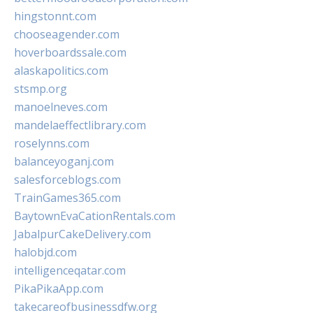
hingstonnt.com
chooseagender.com
hoverboardssale.com
alaskapolitics.com
stsmp.org
manoelneves.com
mandelaeffectlibrary.com
roselynns.com
balanceyoganj.com
salesforceblogs.com
TrainGames365.com
BaytownEvaCationRentals.com
JabalpurCakeDelivery.com
halobjd.com
intelligenceqatar.com
PikaPikaApp.com
takecareofbusinessdfw.org