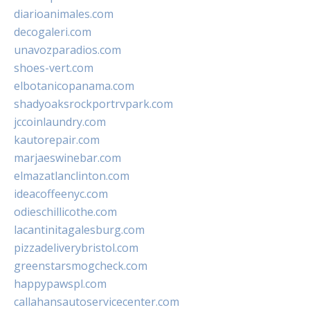
diarioanimales.com
decogaleri.com
unavozparadios.com
shoes-vert.com
elbotanicopanama.com
shadyoaksrockportrvpark.com
jccoinlaundry.com
kautorepair.com
marjaeswinebar.com
elmazatlanclinton.com
ideacoffeenyc.com
odieschillicothe.com
lacantinitagalesburg.com
pizzadeliverybristol.com
greenstarsmogcheck.com
happypawspl.com
callahansautoservicecenter.com