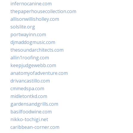
infernocanine.com
thepaperhousecollection.com
allisonwillisholley.com
solslite.org
portwayinn.com
djmaddogmusic.com
thesoundarchitects.com
allin1roofing.com
keepjudgewebb.com
anatomyofadventure.com
drivancastillo.com
cmmedspa.com
midletontkd.com
gardensandgrills.com
basilfoodwine.com
nikko-tochigi.net
caribbean-corner.com