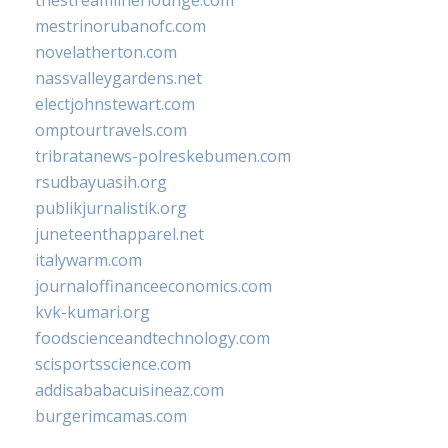
mestrinorubanofc.com
novelatherton.com
nassvalleygardens.net
electjohnstewart.com
omptourtravels.com
tribratanews-polreskebumen.com
rsudbayuasih.org
publikjurnalistik.org
juneteenthapparel.net
italywarm.com
journaloffinanceeconomics.com
kvk-kumari.org
foodscienceandtechnology.com
scisportsscience.com
addisababacuisineaz.com
burgerimcamas.com