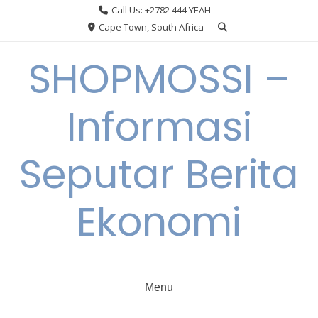
Skip
Call Us: +2782 444 YEAH
to
Cape Town, South Africa
content
SHOPMOSSI –
Informasi
Seputar Berita
Ekonomi
Menu