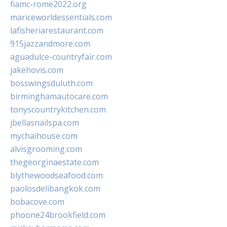
fiamc-rome2022.org
mariceworldessentials.com
lafisheriarestaurant.com
915jazzandmore.com
aguadulce-countryfair.com
jakehovis.com
bosswingsduluth.com
birminghamautocare.com
tonyscountrykitchen.com
jbellasnailspa.com
mychaihouse.com
alvisgrooming.com
thegeorginaestate.com
blythewoodseafood.com
paolosdelibangkok.com
bobacove.com
phoone24brookfield.com