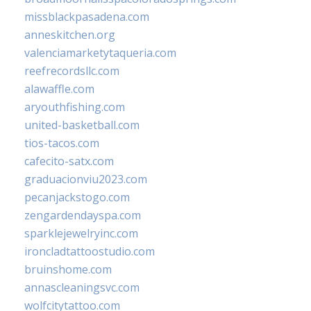
missblackpasadena.com
anneskitchen.org
valenciamarketytaqueria.com
reefrecordsllc.com
alawaffle.com
aryouthfishing.com
united-basketball.com
tios-tacos.com
cafecito-satx.com
graduacionviu2023.com
pecanjackstogo.com
zengardendayspa.com
sparklejewelryinc.com
ironcladtattoostudio.com
bruinshome.com
annascleaningsvc.com
wolfcitytattoo.com