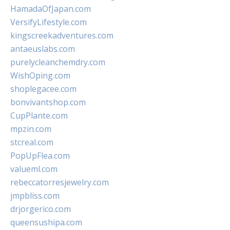
HamadaOfJapan.com
VersifyLifestyle.com
kingscreekadventures.com
antaeuslabs.com
purelycleanchemdry.com
WishOping.com
shoplegacee.com
bonvivantshop.com
CupPlante.com
mpzin.com
stcreal.com
PopUpFlea.com
valueml.com
rebeccatorresjewelry.com
jmpbliss.com
drjorgerico.com
queensushipa.com