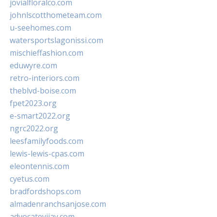
jovialfloralco.com
johnlscotthometeam.com
u-seehomes.com
watersportslagonissi.com
mischieffashion.com
eduwyre.com
retro-interiors.com
theblvd-boise.com
fpet2023.org
e-smart2022.org
ngrc2022.org
leesfamilyfoods.com
lewis-lewis-cpas.com
eleontennis.com
cyetus.com
bradfordshops.com
almadenranchsanjose.com
advocatevijay.com