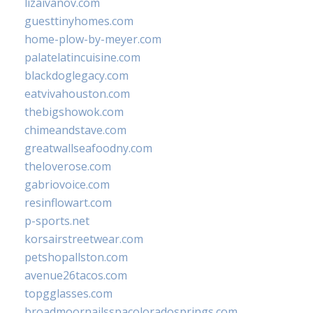
lizaivanov.com
guesttinyhomes.com
home-plow-by-meyer.com
palatelatincuisine.com
blackdoglegacy.com
eatvivahouston.com
thebigshowok.com
chimeandstave.com
greatwallseafoodny.com
theloverose.com
gabriovoice.com
resinflowart.com
p-sports.net
korsairstreetwear.com
petshopallston.com
avenue26tacos.com
topgglasses.com
broadmoornailsspacoloradosprings.com