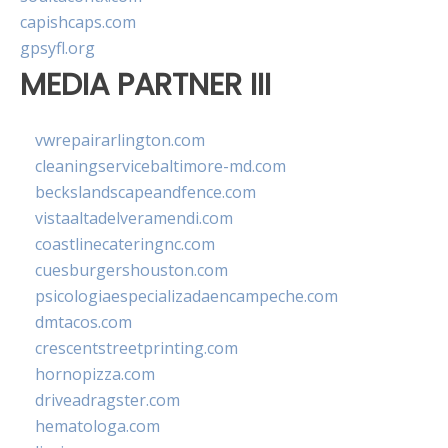
capishcaps.com
gpsyfl.org
MEDIA PARTNER III
vwrepairarlington.com
cleaningservicebaltimore-md.com
beckslandscapeandfence.com
vistaaltadelveramendi.com
coastlinecateringnc.com
cuesburgershouston.com
psicologiaespecializadaencampeche.com
dmtacos.com
crescentstreetprinting.com
hornopizza.com
driveadragster.com
hematologa.com