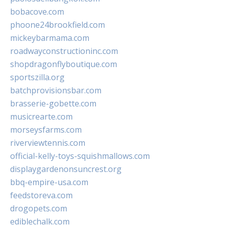
bobacove.com
phoone24brookfield.com
mickeybarmama.com
roadwayconstructioninc.com
shopdragonflyboutique.com
sportszilla.org
batchprovisionsbar.com
brasserie-gobette.com
musicrearte.com
morseysfarms.com
riverviewtennis.com
official-kelly-toys-squishmallows.com
displaygardenonsuncrest.org
bbq-empire-usa.com
feedstoreva.com
drogopets.com
ediblechalk.com