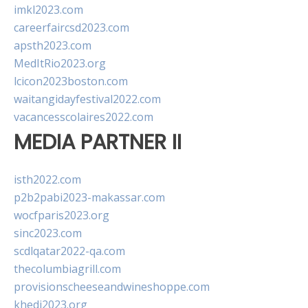
imkl2023.com
careerfaircsd2023.com
apsth2023.com
MedItRio2023.org
lcicon2023boston.com
waitangidayfestival2022.com
vacancesscolaires2022.com
MEDIA PARTNER II
isth2022.com
p2b2pabi2023-makassar.com
wocfparis2023.org
sinc2023.com
scdlqatar2022-qa.com
thecolumbiagrill.com
provisionscheeseandwineshoppe.com
khedi2023.org