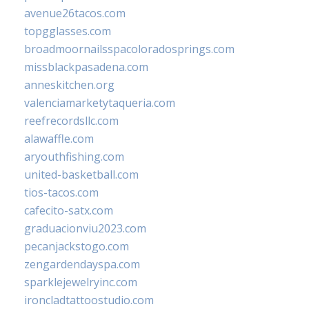
avenue26tacos.com
topgglasses.com
broadmoornailsspacoloradosprings.com
missblackpasadena.com
anneskitchen.org
valenciamarketytaqueria.com
reefrecordsllc.com
alawaffle.com
aryouthfishing.com
united-basketball.com
tios-tacos.com
cafecito-satx.com
graduacionviu2023.com
pecanjackstogo.com
zengardendayspa.com
sparklejewelryinc.com
ironcladtattoostudio.com