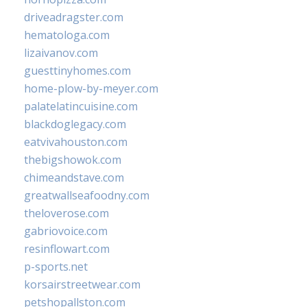
driveadragster.com
hematologa.com
lizaivanov.com
guesttinyhomes.com
home-plow-by-meyer.com
palatelatincuisine.com
blackdoglegacy.com
eatvivahouston.com
thebigshowok.com
chimeandstave.com
greatwallseafoodny.com
theloverose.com
gabriovoice.com
resinflowart.com
p-sports.net
korsairstreetwear.com
petshopallston.com