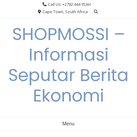
Skip
Call Us: +2782 444 YEAH
to
Cape Town, South Africa
content
SHOPMOSSI –
Informasi
Seputar Berita
Ekonomi
Menu