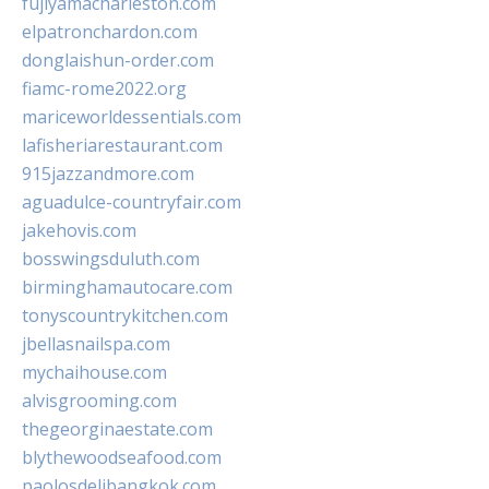
fujiyamacharleston.com
elpatronchardon.com
donglaishun-order.com
fiamc-rome2022.org
mariceworldessentials.com
lafisheriarestaurant.com
915jazzandmore.com
aguadulce-countryfair.com
jakehovis.com
bosswingsduluth.com
birminghamautocare.com
tonyscountrykitchen.com
jbellasnailspa.com
mychaihouse.com
alvisgrooming.com
thegeorginaestate.com
blythewoodseafood.com
paolosdelibangkok.com