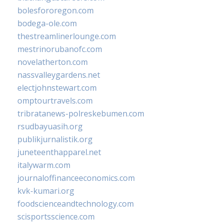
bolesfororegon.com
bodega-ole.com
thestreamlinerlounge.com
mestrinorubanofc.com
novelatherton.com
nassvalleygardens.net
electjohnstewart.com
omptourtravels.com
tribratanews-polreskebumen.com
rsudbayuasih.org
publikjurnalistik.org
juneteenthapparel.net
italywarm.com
journaloffinanceeconomics.com
kvk-kumari.org
foodscienceandtechnology.com
scisportsscience.com