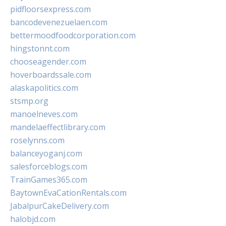
pidfloorsexpress.com
bancodevenezuelaen.com
bettermoodfoodcorporation.com
hingstonnt.com
chooseagender.com
hoverboardssale.com
alaskapolitics.com
stsmp.org
manoelneves.com
mandelaeffectlibrary.com
roselynns.com
balanceyoganj.com
salesforceblogs.com
TrainGames365.com
BaytownEvaCationRentals.com
JabalpurCakeDelivery.com
halobjd.com