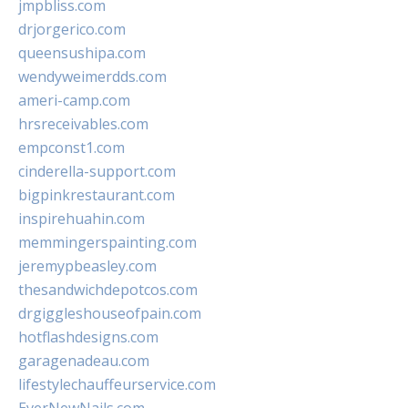
jmpbliss.com
drjorgerico.com
queensushipa.com
wendyweimerdds.com
ameri-camp.com
hrsreceivables.com
empconst1.com
cinderella-support.com
bigpinkrestaurant.com
inspirehuahin.com
memmingerspainting.com
jeremypbeasley.com
thesandwichdepotcos.com
drgiggleshouseofpain.com
hotflashdesigns.com
garagenadeau.com
lifestylechauffeurservice.com