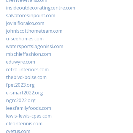
EverNewNails.com
insideoutdecoratingcentre.com
salvatoresinpoint.com
jovialfloralco.com
johnlscotthometeam.com
u-seehomes.com
watersportslagonissi.com
mischieffashion.com
eduwyre.com
retro-interiors.com
theblvd-boise.com
fpet2023.org
e-smart2022.org
ngrc2022.org
leesfamilyfoods.com
lewis-lewis-cpas.com
eleontennis.com
cyetus.com