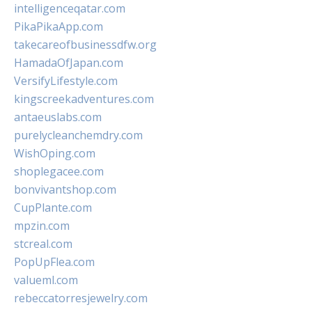
intelligenceqatar.com
PikaPikaApp.com
takecareofbusinessdfw.org
HamadaOfJapan.com
VersifyLifestyle.com
kingscreekadventures.com
antaeuslabs.com
purelycleanchemdry.com
WishOping.com
shoplegacee.com
bonvivantshop.com
CupPlante.com
mpzin.com
stcreal.com
PopUpFlea.com
valueml.com
rebeccatorresjewelry.com