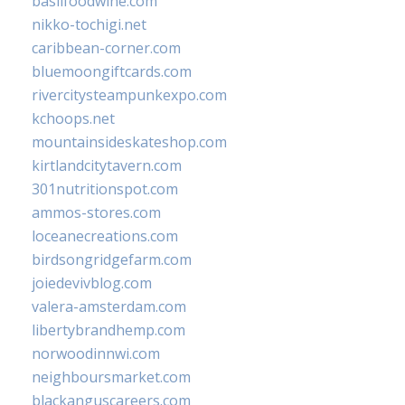
basilfoodwine.com
nikko-tochigi.net
caribbean-corner.com
bluemoongiftcards.com
rivercitysteampunkexpo.com
kchoops.net
mountainsideskateshop.com
kirtlandcitytavern.com
301nutritionspot.com
ammos-stores.com
loceanecreations.com
birdsongridgefarm.com
joiedevivblog.com
valera-amsterdam.com
libertybrandhemp.com
norwoodinnwi.com
neighboursmarket.com
blackanguscareers.com