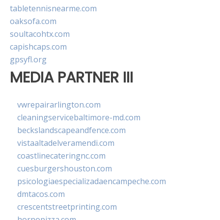
tabletennisnearme.com
oaksofa.com
soultacohtx.com
capishcaps.com
gpsyfl.org
MEDIA PARTNER III
vwrepairarlington.com
cleaningservicebaltimore-md.com
beckslandscapeandfence.com
vistaaltadelveramendi.com
coastlinecateringnc.com
cuesburgershouston.com
psicologiaespecializadaencampeche.com
dmtacos.com
crescentstreetprinting.com
hornopizza.com