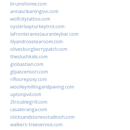
bruinshome.com
annascleaningsvc.com
wolfcitytattoo.com
oysterbayturkeytrot.com
lafronterarestauranteybar.com
lilyandrosetearoom.com
olivesburgberrypatch.com
theslushkids.com
giobastian.com
glpascensori.com
rifloorepoxy.com
woolleymillingandpaving.com
uptonpvd.com
2troublegrill.com
casateranga.com
sticksandstonesstudiooh.com
walkers-treeservice.com