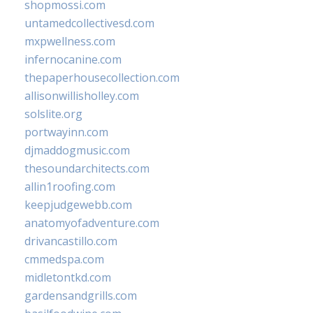
shopmossi.com
untamedcollectivesd.com
mxpwellness.com
infernocanine.com
thepaperhousecollection.com
allisonwillisholley.com
solslite.org
portwayinn.com
djmaddogmusic.com
thesoundarchitects.com
allin1roofing.com
keepjudgewebb.com
anatomyofadventure.com
drivancastillo.com
cmmedspa.com
midletontkd.com
gardensandgrills.com