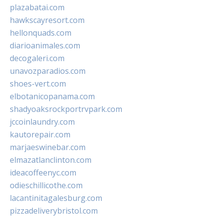
plazabatai.com
hawkscayresort.com
hellonquads.com
diarioanimales.com
decogaleri.com
unavozparadios.com
shoes-vert.com
elbotanicopanama.com
shadyoaksrockportrvpark.com
jccoinlaundry.com
kautorepair.com
marjaeswinebar.com
elmazatlanclinton.com
ideacoffeenyc.com
odieschillicothe.com
lacantinitagalesburg.com
pizzadeliverybristol.com