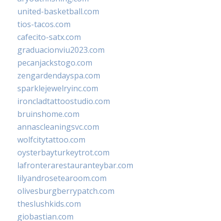
united-basketball.com
tios-tacos.com
cafecito-satx.com
graduacionviu2023.com
pecanjackstogo.com
zengardendayspa.com
sparklejewelryinc.com
ironcladtattoostudio.com
bruinshome.com
annascleaningsvc.com
wolfcitytattoo.com
oysterbayturkeytrot.com
lafronterarestauranteybar.com
lilyandrosetearoom.com
olivesburgberrypatch.com
theslushkids.com
giobastian.com