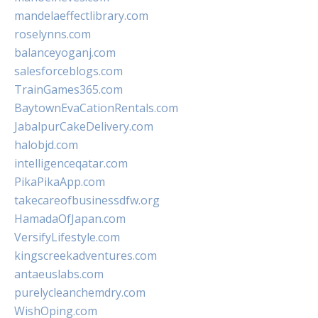
mandelaeffectlibrary.com
roselynns.com
balanceyoganj.com
salesforceblogs.com
TrainGames365.com
BaytownEvaCationRentals.com
JabalpurCakeDelivery.com
halobjd.com
intelligenceqatar.com
PikaPikaApp.com
takecareofbusinessdfw.org
HamadaOfJapan.com
VersifyLifestyle.com
kingscreekadventures.com
antaeuslabs.com
purelycleanchemdry.com
WishOping.com