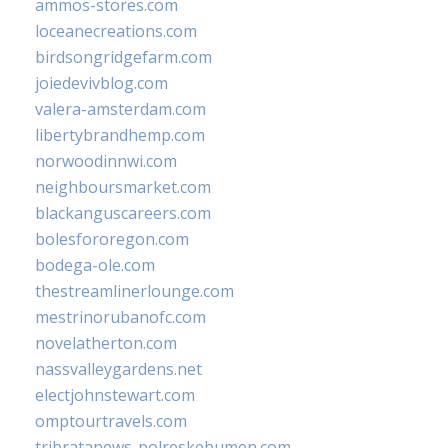
ammos-stores.com
loceanecreations.com
birdsongridgefarm.com
joiedevivblog.com
valera-amsterdam.com
libertybrandhemp.com
norwoodinnwi.com
neighboursmarket.com
blackanguscareers.com
bolesfororegon.com
bodega-ole.com
thestreamlinerlounge.com
mestrinorubanofc.com
novelatherton.com
nassvalleygardens.net
electjohnstewart.com
omptourtravels.com
tribratanews-polreskebumen.com