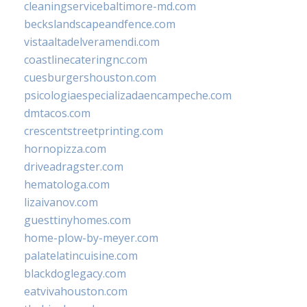
cleaningservicebaltimore-md.com
beckslandscapeandfence.com
vistaaltadelveramendi.com
coastlinecateringnc.com
cuesburgershouston.com
psicologiaespecializadaencampeche.com
dmtacos.com
crescentstreetprinting.com
hornopizza.com
driveadragster.com
hematologa.com
lizaivanov.com
guesttinyhomes.com
home-plow-by-meyer.com
palatelatincuisine.com
blackdoglegacy.com
eatvivahouston.com