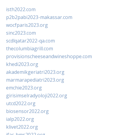
isth2022.com
p2b2pabi2023-makassar.com
wocfparis2023.org
sinc2023.com
scdlqatar2022-qa.com
thecolumbiagrill.com
provisionscheeseandwineshoppe.com
khedi2023.org
akademikgeriatri2023.org
marmarapediatri2023.org
emchie2023.org
girisimselradyoloji2022.org
utcd2022.org
biosensor2022.org
ialp2022.org
klivet2022.org
ifac-hms2022.org