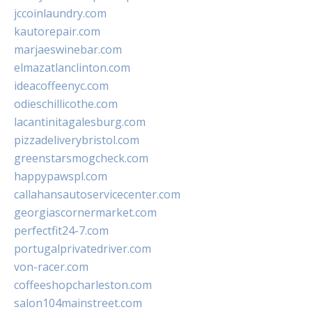
jccoinlaundry.com
kautorepair.com
marjaeswinebar.com
elmazatlanclinton.com
ideacoffeenyc.com
odieschillicothe.com
lacantinitagalesburg.com
pizzadeliverybristol.com
greenstarsmogcheck.com
happypawspl.com
callahansautoservicecenter.com
georgiascornermarket.com
perfectfit24-7.com
portugalprivatedriver.com
von-racer.com
coffeeshopcharleston.com
salon104mainstreet.com