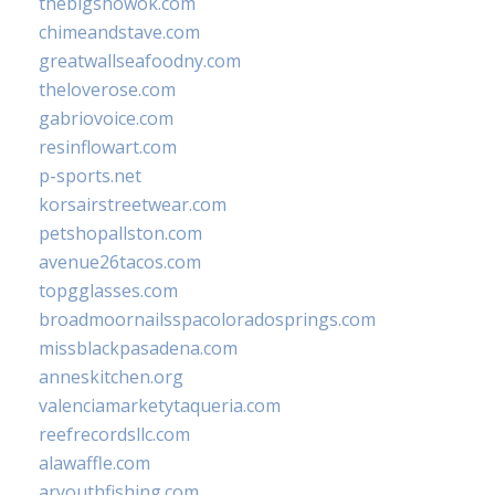
thebigshowok.com
chimeandstave.com
greatwallseafoodny.com
theloverose.com
gabriovoice.com
resinflowart.com
p-sports.net
korsairstreetwear.com
petshopallston.com
avenue26tacos.com
topgglasses.com
broadmoornailsspacoloradosprings.com
missblackpasadena.com
anneskitchen.org
valenciamarketytaqueria.com
reefrecordsllc.com
alawaffle.com
aryouthfishing.com