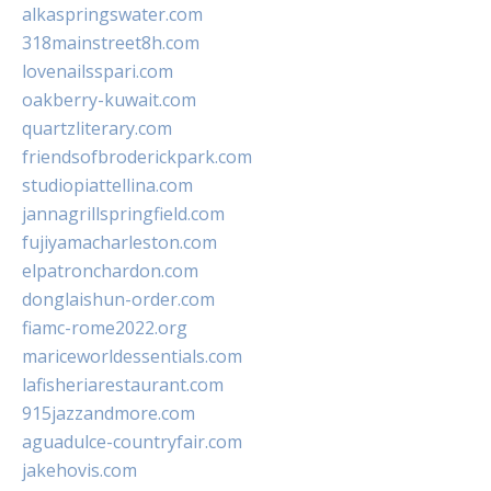
alkaspringswater.com
318mainstreet8h.com
lovenailsspari.com
oakberry-kuwait.com
quartzliterary.com
friendsofbroderickpark.com
studiopiattellina.com
jannagrillspringfield.com
fujiyamacharleston.com
elpatronchardon.com
donglaishun-order.com
fiamc-rome2022.org
mariceworldessentials.com
lafisheriarestaurant.com
915jazzandmore.com
aguadulce-countryfair.com
jakehovis.com