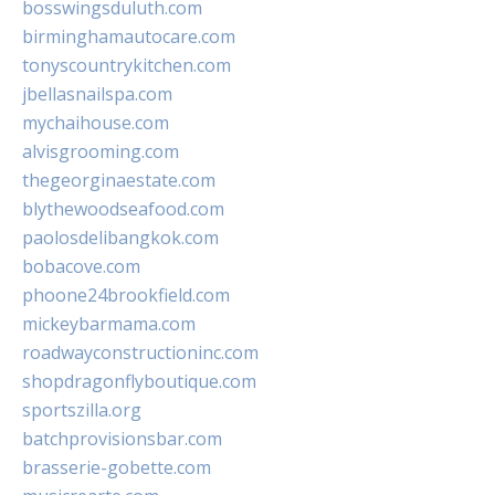
bosswingsduluth.com
birminghamautocare.com
tonyscountrykitchen.com
jbellasnailspa.com
mychaihouse.com
alvisgrooming.com
thegeorginaestate.com
blythewoodseafood.com
paolosdelibangkok.com
bobacove.com
phoone24brookfield.com
mickeybarmama.com
roadwayconstructioninc.com
shopdragonflyboutique.com
sportszilla.org
batchprovisionsbar.com
brasserie-gobette.com