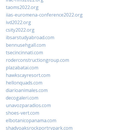
taoms2022.org
iias-euromena-conference2022.org
ivd2022.org
csity2022.org
ibsarstudyabroad.com
bennusehgall.com
tsecincinnati.com
roderconstructiongroup.com
plazabatai.com
hawkscayresort.com
hellonquads.com
diarioanimales.com
decogaleri.com
unavozparadios.com
shoes-vert.com
elbotanicopanama.com
shadyoaksrockportrvpark.com