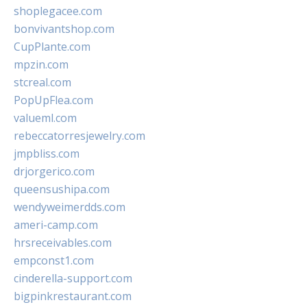
shoplegacee.com
bonvivantshop.com
CupPlante.com
mpzin.com
stcreal.com
PopUpFlea.com
valueml.com
rebeccatorresjewelry.com
jmpbliss.com
drjorgerico.com
queensushipa.com
wendyweimerdds.com
ameri-camp.com
hrsreceivables.com
empconst1.com
cinderella-support.com
bigpinkrestaurant.com