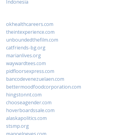
Indonesia
okhealthcareers.com
theintexperience.com
unboundedthefilm.com
catfriends-bg.org
marianlives.org
waywardtees.com
pidfloorsexpress.com
bancodevenezuelaen.com
bettermoodfoodcorporation.com
hingstonnt.com
chooseagender.com
hoverboardssale.com
alaskapolitics.com
stsmp.org
manoelneves.com