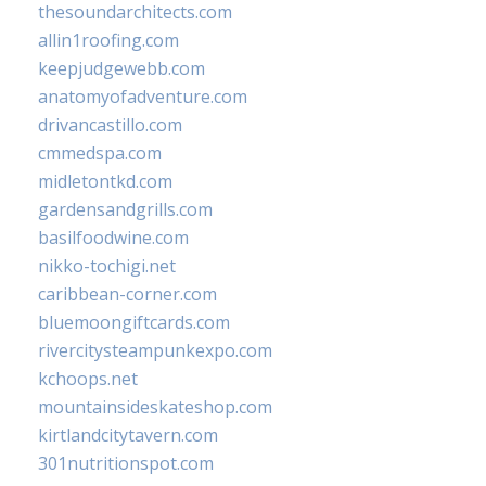
thesoundarchitects.com
allin1roofing.com
keepjudgewebb.com
anatomyofadventure.com
drivancastillo.com
cmmedspa.com
midletontkd.com
gardensandgrills.com
basilfoodwine.com
nikko-tochigi.net
caribbean-corner.com
bluemoongiftcards.com
rivercitysteampunkexpo.com
kchoops.net
mountainsideskateshop.com
kirtlandcitytavern.com
301nutritionspot.com