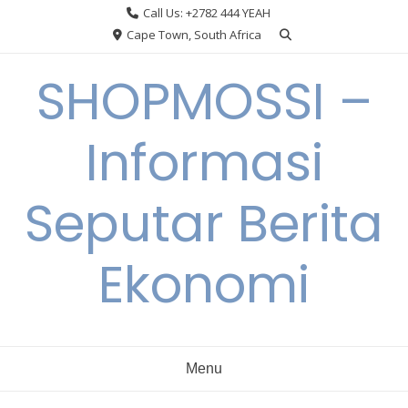
Skip
Call Us: +2782 444 YEAH
to
Cape Town, South Africa
content
SHOPMOSSI –
Informasi
Seputar Berita
Ekonomi
Menu