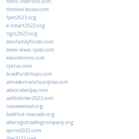
retro-interiors.com
theblvd-boise.com
fpet2023.org
e-smart2022.org
ngrc2022.org
leesfamilyfoods.com
lewis-lewis-cpas.com
eleontennis.com
cyetus.com
bradfordshops.com
almadenranchsanjose.com
advocatevijay.com
adlibilimler2023.com
naswwebed.org
balithut-manado.org
alteregotradingcompany.org
aprce2022.com
ibie2022.com