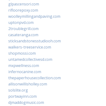
glpascensori.com
rifloorepoxy.com
woolleymillingandpaving.com
uptonpvd.com
2troublegrill.com
casateranga.com
sticksandstonesstudiooh.com
walkers-treeservice.com
shopmossi.com
untamedcollectivesd.com
mxpwellness.com
infernocanine.com
thepaperhousecollection.com
allisonwillisholley.com
solslite.org
portwayinn.com
djmaddogmusic.com