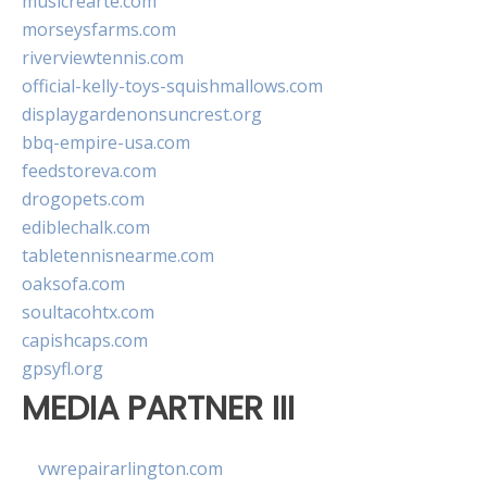
musicrearte.com
morseysfarms.com
riverviewtennis.com
official-kelly-toys-squishmallows.com
displaygardenonsuncrest.org
bbq-empire-usa.com
feedstoreva.com
drogopets.com
ediblechalk.com
tabletennisnearme.com
oaksofa.com
soultacohtx.com
capishcaps.com
gpsyfl.org
MEDIA PARTNER III
vwrepairarlington.com