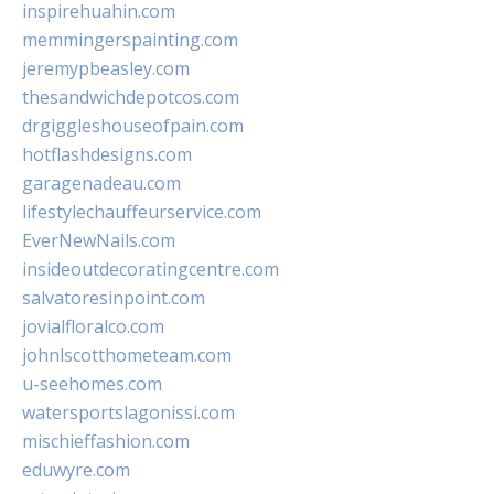
inspirehuahin.com
memmingerspainting.com
jeremypbeasley.com
thesandwichdepotcos.com
drgiggleshouseofpain.com
hotflashdesigns.com
garagenadeau.com
lifestylechauffeurservice.com
EverNewNails.com
insideoutdecoratingcentre.com
salvatoresinpoint.com
jovialfloralco.com
johnlscotthometeam.com
u-seehomes.com
watersportslagonissi.com
mischieffashion.com
eduwyre.com