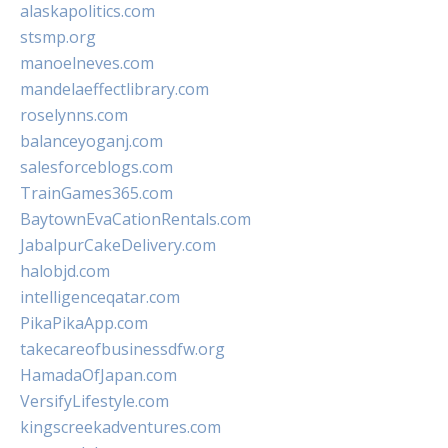
alaskapolitics.com
stsmp.org
manoelneves.com
mandelaeffectlibrary.com
roselynns.com
balanceyoganj.com
salesforceblogs.com
TrainGames365.com
BaytownEvaCationRentals.com
JabalpurCakeDelivery.com
halobjd.com
intelligenceqatar.com
PikaPikaApp.com
takecareofbusinessdfw.org
HamadaOfJapan.com
VersifyLifestyle.com
kingscreekadventures.com