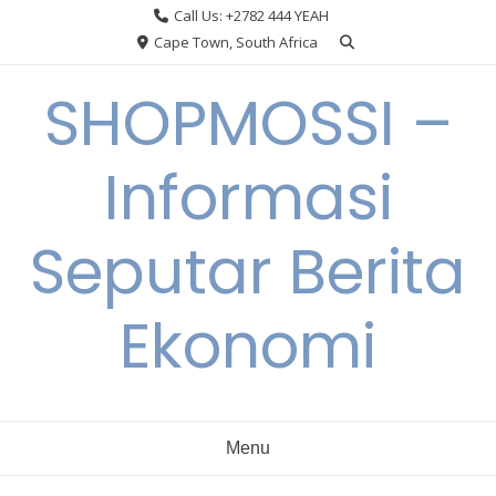
Skip
Call Us: +2782 444 YEAH
to
Cape Town, South Africa
content
SHOPMOSSI –
Informasi
Seputar Berita
Ekonomi
Menu