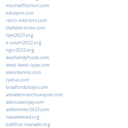
mischieffashion.com
eduwyre.com
retro-interiors.com
theblvd-boise.com
fpet2023.org
e-smart2022.org
ngrc2022.org
leesfamilyfoods.com
lewis-lewis-cpas.com
eleontennis.com
cyetus.com
bradfordshops.com
almadenranchsanjose.com
advocatevijay.com
adlibilimler2023.com
naswwebed.org
balithut-manado.org