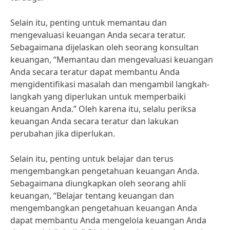
Selain itu, penting untuk memantau dan
mengevaluasi keuangan Anda secara teratur.
Sebagaimana dijelaskan oleh seorang konsultan
keuangan, “Memantau dan mengevaluasi keuangan
Anda secara teratur dapat membantu Anda
mengidentifikasi masalah dan mengambil langkah-
langkah yang diperlukan untuk memperbaiki
keuangan Anda.” Oleh karena itu, selalu periksa
keuangan Anda secara teratur dan lakukan
perubahan jika diperlukan.
Selain itu, penting untuk belajar dan terus
mengembangkan pengetahuan keuangan Anda.
Sebagaimana diungkapkan oleh seorang ahli
keuangan, “Belajar tentang keuangan dan
mengembangkan pengetahuan keuangan Anda
dapat membantu Anda mengelola keuangan Anda