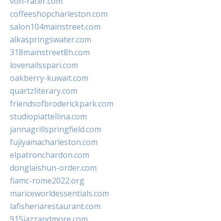
von-racer.com
coffeeshopcharleston.com
salon104mainstreet.com
alkaspringswater.com
318mainstreet8h.com
lovenailsspari.com
oakberry-kuwait.com
quartzliterary.com
friendsofbroderickpark.com
studiopiattellina.com
jannagrillspringfield.com
fujiyamacharleston.com
elpatronchardon.com
donglaishun-order.com
fiamc-rome2022.org
mariceworldessentials.com
lafisheriarestaurant.com
915jazzandmore.com