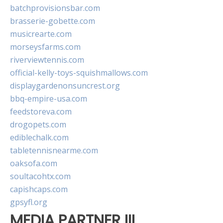
batchprovisionsbar.com
brasserie-gobette.com
musicrearte.com
morseysfarms.com
riverviewtennis.com
official-kelly-toys-squishmallows.com
displaygardenonsuncrest.org
bbq-empire-usa.com
feedstoreva.com
drogopets.com
ediblechalk.com
tabletennisnearme.com
oaksofa.com
soultacohtx.com
capishcaps.com
gpsyfl.org
MEDIA PARTNER III