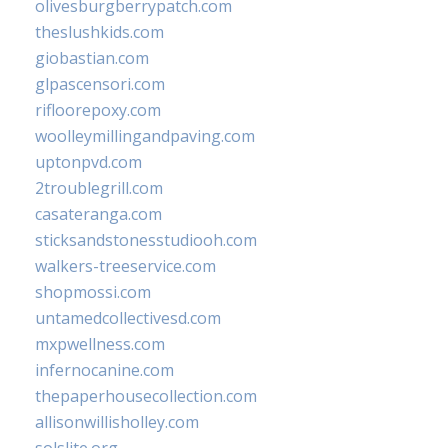
olivesburgberrypatch.com
theslushkids.com
giobastian.com
glpascensori.com
rifloorepoxy.com
woolleymillingandpaving.com
uptonpvd.com
2troublegrill.com
casateranga.com
sticksandstonesstudiooh.com
walkers-treeservice.com
shopmossi.com
untamedcollectivesd.com
mxpwellness.com
infernocanine.com
thepaperhousecollection.com
allisonwillisholley.com
solslite.org