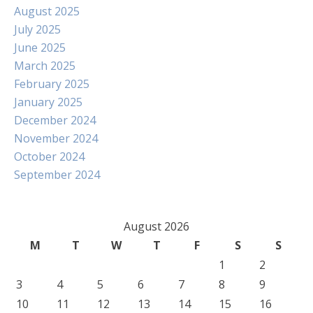
August 2025
July 2025
June 2025
March 2025
February 2025
January 2025
December 2024
November 2024
October 2024
September 2024
August 2026
M
T
W
T
F
S
S
1
2
3
4
5
6
7
8
9
10
11
12
13
14
15
16