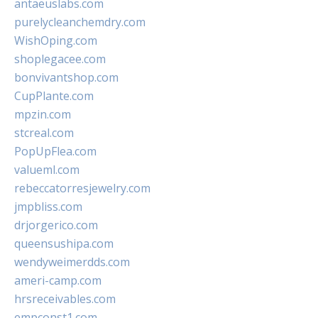
antaeuslabs.com
purelycleanchemdry.com
WishOping.com
shoplegacee.com
bonvivantshop.com
CupPlante.com
mpzin.com
stcreal.com
PopUpFlea.com
valueml.com
rebeccatorresjewelry.com
jmpbliss.com
drjorgerico.com
queensushipa.com
wendyweimerdds.com
ameri-camp.com
hrsreceivables.com
empconst1.com