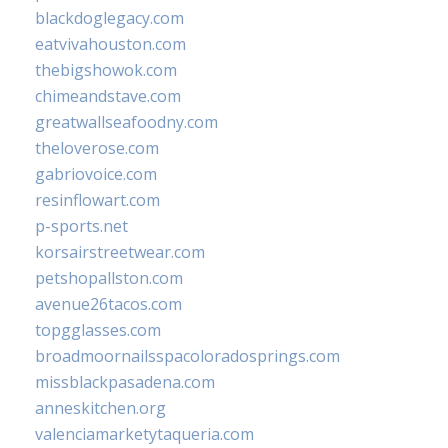
blackdoglegacy.com
eatvivahouston.com
thebigshowok.com
chimeandstave.com
greatwallseafoodny.com
theloverose.com
gabriovoice.com
resinflowart.com
p-sports.net
korsairstreetwear.com
petshopallston.com
avenue26tacos.com
topgglasses.com
broadmoornailsspacoloradosprings.com
missblackpasadena.com
anneskitchen.org
valenciamarketytaqueria.com