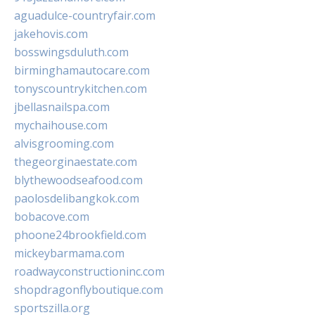
aguadulce-countryfair.com
jakehovis.com
bosswingsduluth.com
birminghamautocare.com
tonyscountrykitchen.com
jbellasnailspa.com
mychaihouse.com
alvisgrooming.com
thegeorginaestate.com
blythewoodseafood.com
paolosdelibangkok.com
bobacove.com
phoone24brookfield.com
mickeybarmama.com
roadwayconstructioninc.com
shopdragonflyboutique.com
sportszilla.org