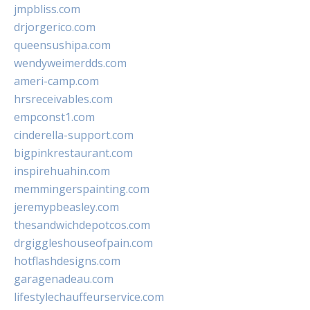
jmpbliss.com
drjorgerico.com
queensushipa.com
wendyweimerdds.com
ameri-camp.com
hrsreceivables.com
empconst1.com
cinderella-support.com
bigpinkrestaurant.com
inspirehuahin.com
memmingerspainting.com
jeremypbeasley.com
thesandwichdepotcos.com
drgiggleshouseofpain.com
hotflashdesigns.com
garagenadeau.com
lifestylechauffeurservice.com