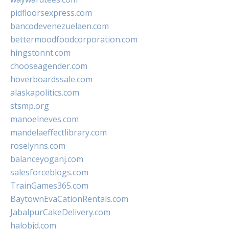
pidfloorsexpress.com
bancodevenezuelaen.com
bettermoodfoodcorporation.com
hingstonnt.com
chooseagender.com
hoverboardssale.com
alaskapolitics.com
stsmp.org
manoelneves.com
mandelaeffectlibrary.com
roselynns.com
balanceyoganj.com
salesforceblogs.com
TrainGames365.com
BaytownEvaCationRentals.com
JabalpurCakeDelivery.com
halobjd.com