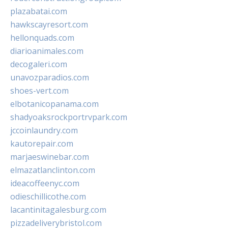
plazabatai.com
hawkscayresort.com
hellonquads.com
diarioanimales.com
decogaleri.com
unavozparadios.com
shoes-vert.com
elbotanicopanama.com
shadyoaksrockportrvpark.com
jccoinlaundry.com
kautorepair.com
marjaeswinebar.com
elmazatlanclinton.com
ideacoffeenyc.com
odieschillicothe.com
lacantinitagalesburg.com
pizzadeliverybristol.com