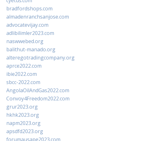
cyetus.com
bradfordshops.com
almadenranchsanjose.com
advocatevijay.com
adlibilimler2023.com
naswwebed.org
balithut-manado.org
alteregotradingcompany.org
aprce2022.com
ibie2022.com
sbcc-2022.com
AngolaOilAndGas2022.com
Convoy4Freedom2022.com
grur2023.org
hkhk2023.org
napm2023.org
apsdfd2023.org
forumausape2023.com