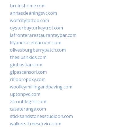
bruinshome.com
annascleaningsvc.com
wolfcitytattoo.com
oysterbayturkeytrot.com
lafronterarestauranteybar.com
lilyandrosetearoom.com
olivesburgberrypatch.com
theslushkids.com
giobastian.com
glpascensori.com
rifloorepoxy.com
woolleymillingandpaving.com
uptonpvd.com
2troublegrill.com
casateranga.com
sticksandstonesstudiooh.com
walkers-treeservice.com