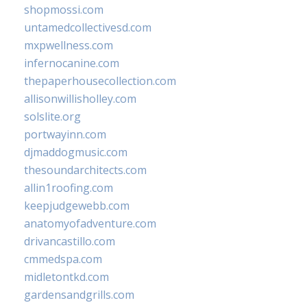
shopmossi.com
untamedcollectivesd.com
mxpwellness.com
infernocanine.com
thepaperhousecollection.com
allisonwillisholley.com
solslite.org
portwayinn.com
djmaddogmusic.com
thesoundarchitects.com
allin1roofing.com
keepjudgewebb.com
anatomyofadventure.com
drivancastillo.com
cmmedspa.com
midletontkd.com
gardensandgrills.com