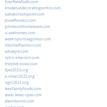
EverNewNails.com
insideoutdecoratingcentre.com
salvatoresinpoint.com
jovialfloralco.com
johnlscotthometeam.com
u-seehomes.com
watersportslagonissi.com
mischieffashion.com
eduwyre.com
retro-interiors.com
theblvd-boise.com
fpet2023.org
e-smart2022.org
ngrc2022.org
leesfamilyfoods.com
lewis-lewis-cpas.com
eleontennis.com