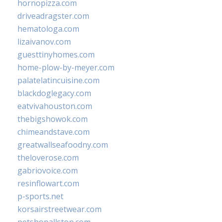
hornopizza.com
driveadragster.com
hematologa.com
lizaivanov.com
guesttinyhomes.com
home-plow-by-meyer.com
palatelatincuisine.com
blackdoglegacy.com
eatvivahouston.com
thebigshowok.com
chimeandstave.com
greatwallseafoodny.com
theloverose.com
gabriovoice.com
resinflowart.com
p-sports.net
korsairstreetwear.com
petshopallston.com