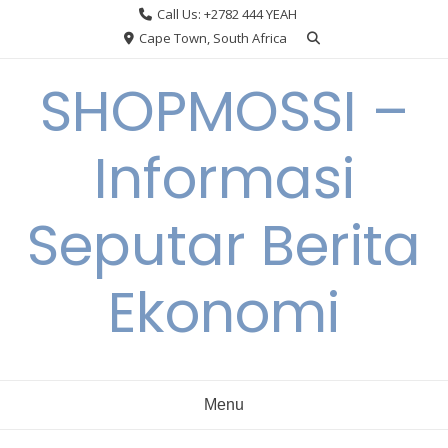
Skip
Call Us: +2782 444 YEAH
to
Cape Town, South Africa
content
SHOPMOSSI –
Informasi
Seputar Berita
Ekonomi
Menu