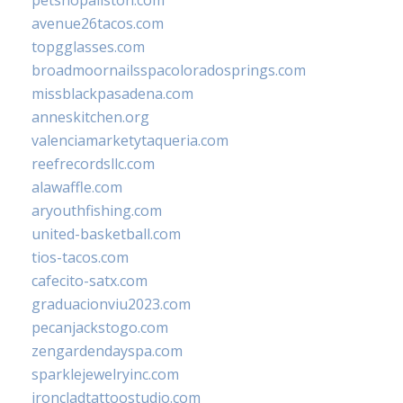
avenue26tacos.com
topgglasses.com
broadmoornailsspacoloradosprings.com
missblackpasadena.com
anneskitchen.org
valenciamarketytaqueria.com
reefrecordsllc.com
alawaffle.com
aryouthfishing.com
united-basketball.com
tios-tacos.com
cafecito-satx.com
graduacionviu2023.com
pecanjackstogo.com
zengardendayspa.com
sparklejewelryinc.com
ironcladtattoostudio.com