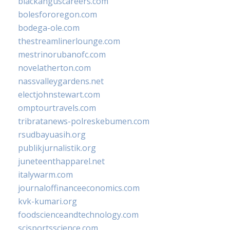
blackanguscareers.com
bolesfororegon.com
bodega-ole.com
thestreamlinerlounge.com
mestrinorubanofc.com
novelatherton.com
nassvalleygardens.net
electjohnstewart.com
omptourtravels.com
tribratanews-polreskebumen.com
rsudbayuasih.org
publikjurnalistik.org
juneteenthapparel.net
italywarm.com
journaloffinanceeconomics.com
kvk-kumari.org
foodscienceandtechnology.com
scisportsscience.com