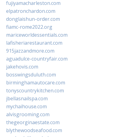
fujiyamacharleston.com
elpatronchardon.com
donglaishun-order.com
fiamc-rome2022.org
mariceworldessentials.com
lafisheriarestaurant.com
915jazzandmore.com
aguadulce-countryfair.com
jakehovis.com
bosswingsduluth.com
birminghamautocare.com
tonyscountrykitchen.com
jbellasnailspa.com
mychaihouse.com
alvisgrooming.com
thegeorginaestate.com
blythewoodseafood.com