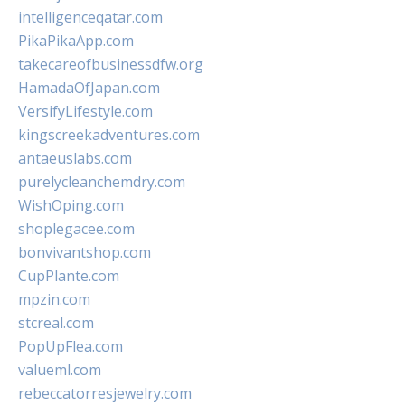
intelligenceqatar.com
PikaPikaApp.com
takecareofbusinessdfw.org
HamadaOfJapan.com
VersifyLifestyle.com
kingscreekadventures.com
antaeuslabs.com
purelycleanchemdry.com
WishOping.com
shoplegacee.com
bonvivantshop.com
CupPlante.com
mpzin.com
stcreal.com
PopUpFlea.com
valueml.com
rebeccatorresjewelry.com