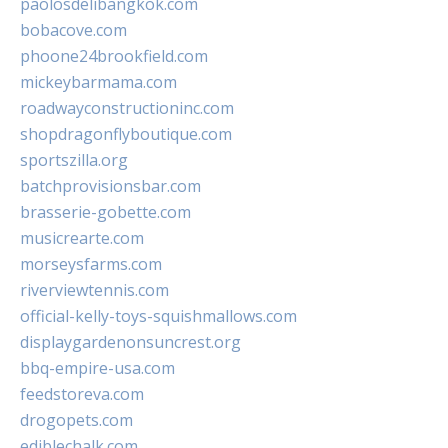
paolosdelibangkok.com
bobacove.com
phoone24brookfield.com
mickeybarmama.com
roadwayconstructioninc.com
shopdragonflyboutique.com
sportszilla.org
batchprovisionsbar.com
brasserie-gobette.com
musicrearte.com
morseysfarms.com
riverviewtennis.com
official-kelly-toys-squishmallows.com
displaygardenonsuncrest.org
bbq-empire-usa.com
feedstoreva.com
drogopets.com
ediblechalk.com