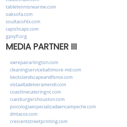
tabletennisnearme.com
oaksofa.com
soultacohtx.com
capishcaps.com
gpsyfl.org
MEDIA PARTNER III
vwrepairarlington.com
cleaningservicebaltimore-md.com
beckslandscapeandfence.com
vistaaltadelveramendi.com
coastlinecateringnc.com
cuesburgershouston.com
psicologiaespecializadaencampeche.com
dmtacos.com
crescentstreetprinting.com