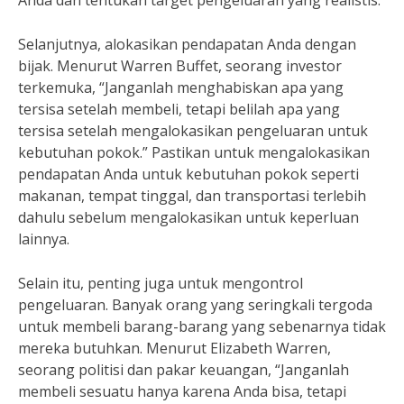
Anda dan tentukan target pengeluaran yang realistis.
Selanjutnya, alokasikan pendapatan Anda dengan
bijak. Menurut Warren Buffet, seorang investor
terkemuka, “Janganlah menghabiskan apa yang
tersisa setelah membeli, tetapi belilah apa yang
tersisa setelah mengalokasikan pengeluaran untuk
kebutuhan pokok.” Pastikan untuk mengalokasikan
pendapatan Anda untuk kebutuhan pokok seperti
makanan, tempat tinggal, dan transportasi terlebih
dahulu sebelum mengalokasikan untuk keperluan
lainnya.
Selain itu, penting juga untuk mengontrol
pengeluaran. Banyak orang yang seringkali tergoda
untuk membeli barang-barang yang sebenarnya tidak
mereka butuhkan. Menurut Elizabeth Warren,
seorang politisi dan pakar keuangan, “Janganlah
membeli sesuatu hanya karena Anda bisa, tetapi