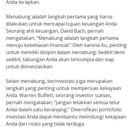
Anda terapkan.
Menabung adalah langkah pertama yang harus
dilakukan untuk mencapai tujuan keuangan Anda.
Seorang ahli keuangan, David Bach, pernah
mengatakan, “Menabung adalah langkah pertama
menuju kebebasan finansial.” Oleh karena itu, penting
untuk memiliki disiplin dalam menabung. Sedikit demi
sedikit, tabungan Anda akan terkumpul dan siap
untuk diinvestasikan.
Selain menabung, berinvestasi juga merupakan
langkah yang penting untuk memperluas kekayaan
Anda. Warren Buffett, seorang investor sukses,
pernah mengatakan, “Jangan letakkan semua telur
Anda dalam satu keranjang.” Diversifikasi portofolio
investasi Anda dapat membantu melindungi kekayaan
Anda dari risiko yang tidak terduga.