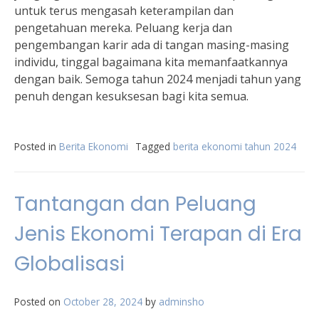
untuk terus mengasah keterampilan dan
pengetahuan mereka. Peluang kerja dan
pengembangan karir ada di tangan masing-masing
individu, tinggal bagaimana kita memanfaatkannya
dengan baik. Semoga tahun 2024 menjadi tahun yang
penuh dengan kesuksesan bagi kita semua.
Posted in
Berita Ekonomi
Tagged
berita ekonomi tahun 2024
Tantangan dan Peluang
Jenis Ekonomi Terapan di Era
Globalisasi
Posted on
October 28, 2024
by
adminsho