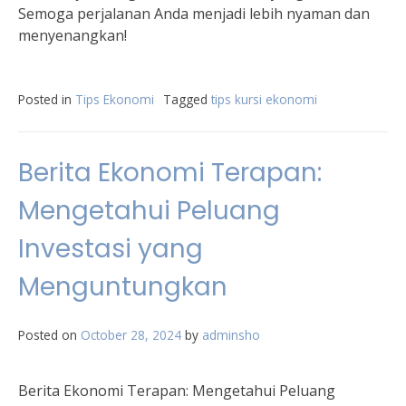
Semoga perjalanan Anda menjadi lebih nyaman dan
menyenangkan!
Posted in
Tips Ekonomi
Tagged
tips kursi ekonomi
Berita Ekonomi Terapan:
Mengetahui Peluang
Investasi yang
Menguntungkan
Posted on
October 28, 2024
by
adminsho
Berita Ekonomi Terapan: Mengetahui Peluang