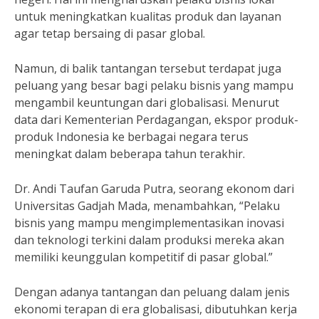
untuk meningkatkan kualitas produk dan layanan
agar tetap bersaing di pasar global.
Namun, di balik tantangan tersebut terdapat juga
peluang yang besar bagi pelaku bisnis yang mampu
mengambil keuntungan dari globalisasi. Menurut
data dari Kementerian Perdagangan, ekspor produk-
produk Indonesia ke berbagai negara terus
meningkat dalam beberapa tahun terakhir.
Dr. Andi Taufan Garuda Putra, seorang ekonom dari
Universitas Gadjah Mada, menambahkan, “Pelaku
bisnis yang mampu mengimplementasikan inovasi
dan teknologi terkini dalam produksi mereka akan
memiliki keunggulan kompetitif di pasar global.”
Dengan adanya tantangan dan peluang dalam jenis
ekonomi terapan di era globalisasi, dibutuhkan kerja