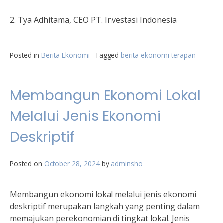
2. Tya Adhitama, CEO PT. Investasi Indonesia
Posted in
Berita Ekonomi
Tagged
berita ekonomi terapan
Membangun Ekonomi Lokal
Melalui Jenis Ekonomi
Deskriptif
Posted on
October 28, 2024
by
adminsho
Membangun ekonomi lokal melalui jenis ekonomi
deskriptif merupakan langkah yang penting dalam
memajukan perekonomian di tingkat lokal. Jenis