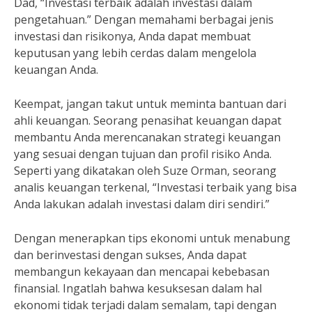
Dad, “Investasi terbaik adalah investasi dalam
pengetahuan.” Dengan memahami berbagai jenis
investasi dan risikonya, Anda dapat membuat
keputusan yang lebih cerdas dalam mengelola
keuangan Anda.
Keempat, jangan takut untuk meminta bantuan dari
ahli keuangan. Seorang penasihat keuangan dapat
membantu Anda merencanakan strategi keuangan
yang sesuai dengan tujuan dan profil risiko Anda.
Seperti yang dikatakan oleh Suze Orman, seorang
analis keuangan terkenal, “Investasi terbaik yang bisa
Anda lakukan adalah investasi dalam diri sendiri.”
Dengan menerapkan tips ekonomi untuk menabung
dan berinvestasi dengan sukses, Anda dapat
membangun kekayaan dan mencapai kebebasan
finansial. Ingatlah bahwa kesuksesan dalam hal
ekonomi tidak terjadi dalam semalam, tapi dengan