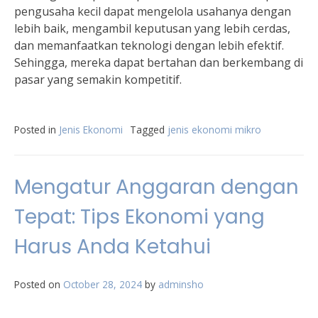
pengusaha kecil dapat mengelola usahanya dengan
lebih baik, mengambil keputusan yang lebih cerdas,
dan memanfaatkan teknologi dengan lebih efektif.
Sehingga, mereka dapat bertahan dan berkembang di
pasar yang semakin kompetitif.
Posted in
Jenis Ekonomi
Tagged
jenis ekonomi mikro
Mengatur Anggaran dengan
Tepat: Tips Ekonomi yang
Harus Anda Ketahui
Posted on
October 28, 2024
by
adminsho