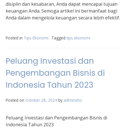
disiplin dan kesabaran, Anda dapat mencapai tujuan
keuangan Anda. Semoga artikel ini bermanfaat bagi
Anda dalam mengelola keuangan secara lebih efektif.
Posted in
Tips Ekonomi
Tagged
tips ekonomi
Peluang Investasi dan
Pengembangan Bisnis di
Indonesia Tahun 2023
Posted on
October 28, 2024
by
adminsho
Peluang Investasi dan Pengembangan Bisnis di
Indonesia Tahun 2023