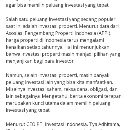
agar bisa memilih peluang investasi yang tepat.
Salah satu peluang investasi yang sedang populer
saat ini adalah investasi properti. Menurut data dari
Asosiasi Pengembang Properti Indonesia (APPI),
harga properti di Indonesia terus mengalami
kenaikan setiap tahunnya. Hal ini menunjukkan
bahwa investasi properti masih menjadi pilihan yang
menjanjikan bagi para investor.
Namun, selain investasi properti, masih banyak
peluang investasi lain yang bisa kita manfaatkan.
Misalnya investasi saham, reksa dana, obligasi, dan
lain sebagainya. Mengetahui berita ekonomi terapan
merupakan kunci utama dalam memilih peluang
investasi yang tepat.
Menurut CEO PT. Investasi Indonesia, Tya Adhitama,