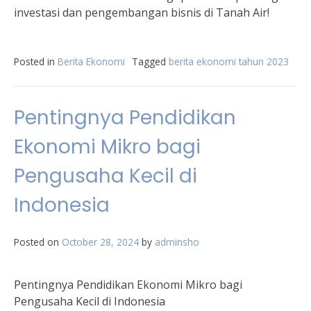
investasi dan pengembangan bisnis di Tanah Air!
Posted in
Berita Ekonomi
Tagged
berita ekonomi tahun 2023
Pentingnya Pendidikan
Ekonomi Mikro bagi
Pengusaha Kecil di
Indonesia
Posted on
October 28, 2024
by
adminsho
Pentingnya Pendidikan Ekonomi Mikro bagi
Pengusaha Kecil di Indonesia