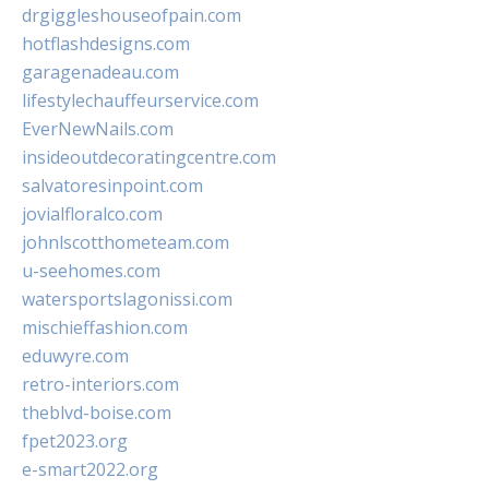
drgiggleshouseofpain.com
hotflashdesigns.com
garagenadeau.com
lifestylechauffeurservice.com
EverNewNails.com
insideoutdecoratingcentre.com
salvatoresinpoint.com
jovialfloralco.com
johnlscotthometeam.com
u-seehomes.com
watersportslagonissi.com
mischieffashion.com
eduwyre.com
retro-interiors.com
theblvd-boise.com
fpet2023.org
e-smart2022.org