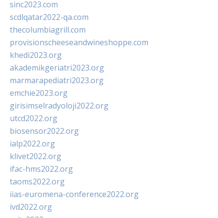
sinc2023.com
scdlqatar2022-qa.com
thecolumbiagrill.com
provisionscheeseandwineshoppe.com
khedi2023.org
akademikgeriatri2023.org
marmarapediatri2023.org
emchie2023.org
girisimselradyoloji2022.org
utcd2022.org
biosensor2022.org
ialp2022.org
klivet2022.org
ifac-hms2022.org
taoms2022.org
iias-euromena-conference2022.org
ivd2022.org