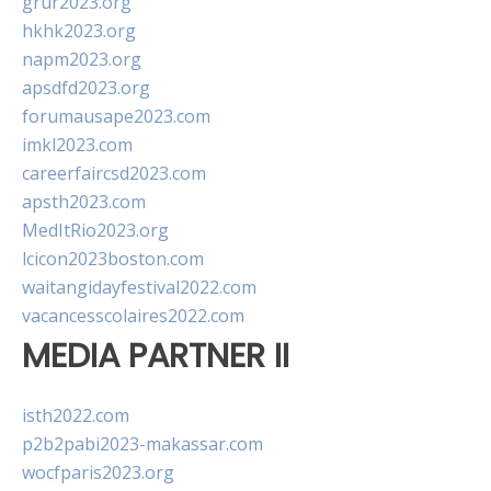
grur2023.org
hkhk2023.org
napm2023.org
apsdfd2023.org
forumausape2023.com
imkl2023.com
careerfaircsd2023.com
apsth2023.com
MedItRio2023.org
lcicon2023boston.com
waitangidayfestival2022.com
vacancesscolaires2022.com
MEDIA PARTNER II
isth2022.com
p2b2pabi2023-makassar.com
wocfparis2023.org