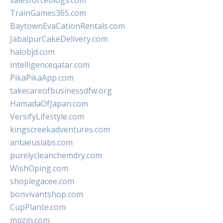
salesforceblogs.com
TrainGames365.com
BaytownEvaCationRentals.com
JabalpurCakeDelivery.com
halobjd.com
intelligenceqatar.com
PikaPikaApp.com
takecareofbusinessdfw.org
HamadaOfJapan.com
VersifyLifestyle.com
kingscreekadventures.com
antaeuslabs.com
purelycleanchemdry.com
WishOping.com
shoplegacee.com
bonvivantshop.com
CupPlante.com
mpzin.com