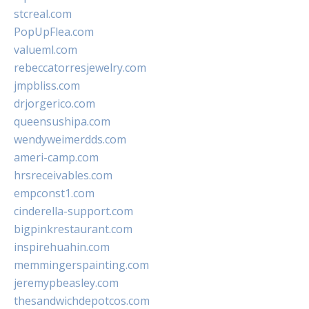
stcreal.com
PopUpFlea.com
valueml.com
rebeccatorresjewelry.com
jmpbliss.com
drjorgerico.com
queensushipa.com
wendyweimerdds.com
ameri-camp.com
hrsreceivables.com
empconst1.com
cinderella-support.com
bigpinkrestaurant.com
inspirehuahin.com
memmingerspainting.com
jeremypbeasley.com
thesandwichdepotcos.com