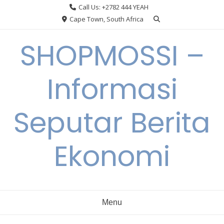
Skip
Call Us: +2782 444 YEAH
to
Cape Town, South Africa
content
SHOPMOSSI –
Informasi
Seputar Berita
Ekonomi
Menu