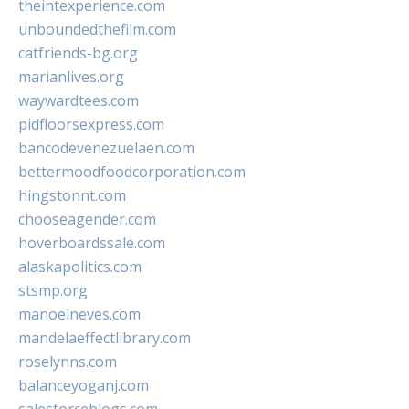
theintexperience.com
unboundedthefilm.com
catfriends-bg.org
marianlives.org
waywardtees.com
pidfloorsexpress.com
bancodevenezuelaen.com
bettermoodfoodcorporation.com
hingstonnt.com
chooseagender.com
hoverboardssale.com
alaskapolitics.com
stsmp.org
manoelneves.com
mandelaeffectlibrary.com
roselynns.com
balanceyoganj.com