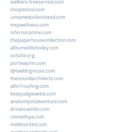
walkers-treeservice.com
shopmossi.com
untamedcollectivesd.com
mxpwellness.com
infernocanine.com
thepaperhousecollection.com
allisonwillisholley.com
solslite.org
portwayinn.com
djmaddogmusic.com
thesoundarchitects.com
allin1roofing.com
keepjudgewebb.com
anatomyofadventure.com
drivancastillo.com
cmmedspa.com
midletontkd.com
gardensandgrills.com