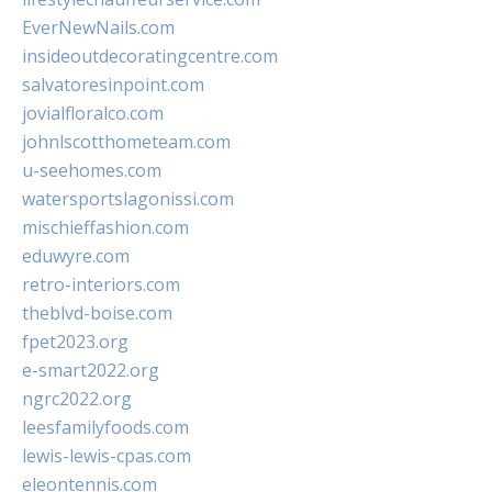
EverNewNails.com
insideoutdecoratingcentre.com
salvatoresinpoint.com
jovialfloralco.com
johnlscotthometeam.com
u-seehomes.com
watersportslagonissi.com
mischieffashion.com
eduwyre.com
retro-interiors.com
theblvd-boise.com
fpet2023.org
e-smart2022.org
ngrc2022.org
leesfamilyfoods.com
lewis-lewis-cpas.com
eleontennis.com