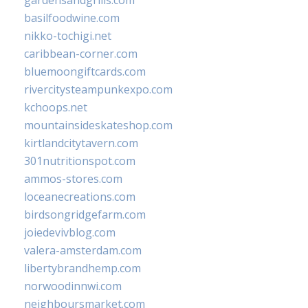
basilfoodwine.com
nikko-tochigi.net
caribbean-corner.com
bluemoongiftcards.com
rivercitysteampunkexpo.com
kchoops.net
mountainsideskateshop.com
kirtlandcitytavern.com
301nutritionspot.com
ammos-stores.com
loceanecreations.com
birdsongridgefarm.com
joiedevivblog.com
valera-amsterdam.com
libertybrandhemp.com
norwoodinnwi.com
neighboursmarket.com