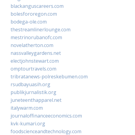
blackanguscareers.com
bolesfororegon.com
bodega-ole.com
thestreamlinerlounge.com
mestrinorubanofc.com
novelatherton.com
nassvalleygardens.net
electjohnstewart.com
omptourtravels.com
tribratanews-polreskebumen.com
rsudbayuasih.org
publikjurnalistik.org
juneteenthapparel.net
italywarm.com
journaloffinanceeconomics.com
kvk-kumari.org
foodscienceandtechnology.com