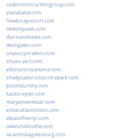
roderconstructiongroup.com
plazabatai.com
hawkscayresort.com
hellonquads.com
diarioanimales.com
decogaleri.com
unavozparadios.com
shoes-vert.com
elbotanicopanama.com
shadyoaksrockportrvpark.com
jccoinlaundry.com
kautorepair.com
marjaeswinebar.com
elmazatlanclinton.com
ideacoffeenyc.com
odieschillicothe.com
lacantinitagalesburg.com