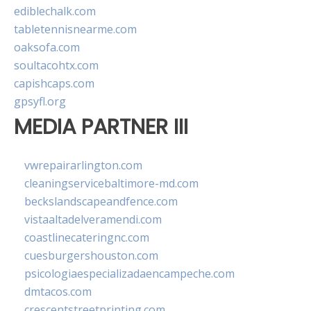
ediblechalk.com
tabletennisnearme.com
oaksofa.com
soultacohtx.com
capishcaps.com
gpsyfl.org
MEDIA PARTNER III
vwrepairarlington.com
cleaningservicebaltimore-md.com
beckslandscapeandfence.com
vistaaltadelveramendi.com
coastlinecateringnc.com
cuesburgershouston.com
psicologiaespecializadaencampeche.com
dmtacos.com
crescentstreetprinting.com