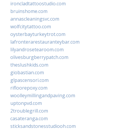
ironcladtattoostudio.com
bruinshome.com
annascleaningsvc.com
wolfcitytattoo.com
oysterbayturkeytrot.com
lafronterarestauranteybar.com
lilyandrosetearoom.com
olivesburgberrypatch.com
theslushkids.com
giobastian.com
glpascensori.com
rifloorepoxy.com
woolleymillingandpaving.com
uptonpvd.com
2troublegrill.com
casateranga.com
sticksandstonesstudiooh.com