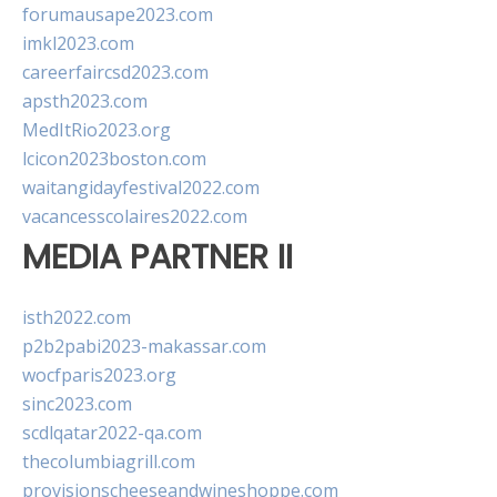
forumausape2023.com
imkl2023.com
careerfaircsd2023.com
apsth2023.com
MedItRio2023.org
lcicon2023boston.com
waitangidayfestival2022.com
vacancesscolaires2022.com
MEDIA PARTNER II
isth2022.com
p2b2pabi2023-makassar.com
wocfparis2023.org
sinc2023.com
scdlqatar2022-qa.com
thecolumbiagrill.com
provisionscheeseandwineshoppe.com