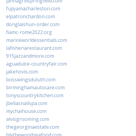
jannagrillspringfield.com
fujiyamacharleston.com
elpatronchardon.com
donglaishun-order.com
fiamc-rome2022.org
mariceworldessentials.com
lafisheriarestaurant.com
915jazzandmore.com
aguadulce-countryfair.com
jakehovis.com
bosswingsduluth.com
birminghamautocare.com
tonyscountrykitchen.com
jbellasnailspa.com
mychaihouse.com
alvisgrooming.com
thegeorginaestate.com
blythewoodseafood.com