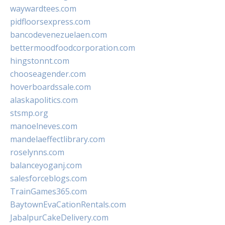
waywardtees.com
pidfloorsexpress.com
bancodevenezuelaen.com
bettermoodfoodcorporation.com
hingstonnt.com
chooseagender.com
hoverboardssale.com
alaskapolitics.com
stsmp.org
manoelneves.com
mandelaeffectlibrary.com
roselynns.com
balanceyoganj.com
salesforceblogs.com
TrainGames365.com
BaytownEvaCationRentals.com
JabalpurCakeDelivery.com