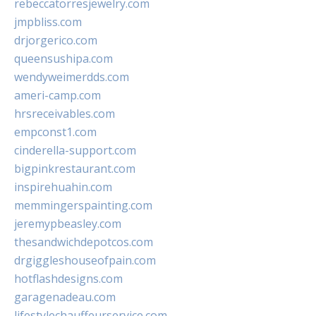
rebeccatorresjewelry.com
jmpbliss.com
drjorgerico.com
queensushipa.com
wendyweimerdds.com
ameri-camp.com
hrsreceivables.com
empconst1.com
cinderella-support.com
bigpinkrestaurant.com
inspirehuahin.com
memmingerspainting.com
jeremypbeasley.com
thesandwichdepotcos.com
drgiggleshouseofpain.com
hotflashdesigns.com
garagenadeau.com
lifestylechauffeurservice.com