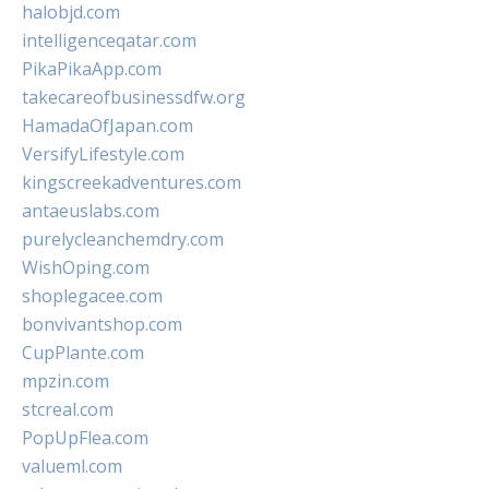
halobjd.com
intelligenceqatar.com
PikaPikaApp.com
takecareofbusinessdfw.org
HamadaOfJapan.com
VersifyLifestyle.com
kingscreekadventures.com
antaeuslabs.com
purelycleanchemdry.com
WishOping.com
shoplegacee.com
bonvivantshop.com
CupPlante.com
mpzin.com
stcreal.com
PopUpFlea.com
valueml.com