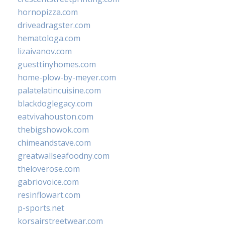
hornopizza.com
driveadragster.com
hematologa.com
lizaivanov.com
guesttinyhomes.com
home-plow-by-meyer.com
palatelatincuisine.com
blackdoglegacy.com
eatvivahouston.com
thebigshowok.com
chimeandstave.com
greatwallseafoodny.com
theloverose.com
gabriovoice.com
resinflowart.com
p-sports.net
korsairstreetwear.com