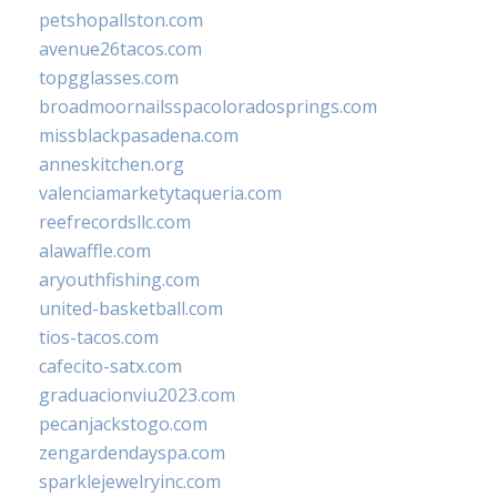
petshopallston.com
avenue26tacos.com
topgglasses.com
broadmoornailsspacoloradosprings.com
missblackpasadena.com
anneskitchen.org
valenciamarketytaqueria.com
reefrecordsllc.com
alawaffle.com
aryouthfishing.com
united-basketball.com
tios-tacos.com
cafecito-satx.com
graduacionviu2023.com
pecanjackstogo.com
zengardendayspa.com
sparklejewelryinc.com