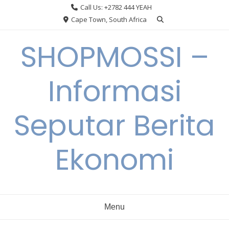
Skip
Call Us: +2782 444 YEAH
to
Cape Town, South Africa
content
SHOPMOSSI –
Informasi
Seputar Berita
Ekonomi
Menu