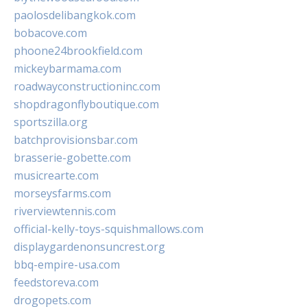
paolosdelibangkok.com
bobacove.com
phoone24brookfield.com
mickeybarmama.com
roadwayconstructioninc.com
shopdragonflyboutique.com
sportszilla.org
batchprovisionsbar.com
brasserie-gobette.com
musicrearte.com
morseysfarms.com
riverviewtennis.com
official-kelly-toys-squishmallows.com
displaygardenonsuncrest.org
bbq-empire-usa.com
feedstoreva.com
drogopets.com