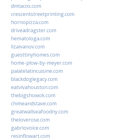
dmtacos.com
crescentstreetprinting.com
hornopizza.com
driveadragster.com
hematologa.com
lizaivanov.com
guesttinyhomes.com
home-plow-by-meyer.com
palatelatincuisine.com
blackdoglegacy.com
eatvivahouston.com
thebigshowok.com
chimeandstave.com
greatwallseafoodny.com
theloverose.com
gabriovoice.com
resinflowart.com