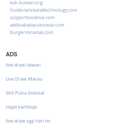
kvk-kumari.org
foodscienceandtechnology.com
scisportsscience.com
addisababacuisineaz.com
burgerimcamas.com
ADS
live draw taiwan
Live Draw Macau
Slot Pulsa Indosat
togel kamboja
live draw sgp hari ini