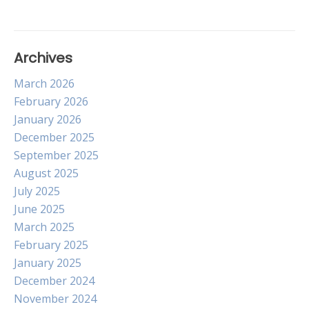
Archives
March 2026
February 2026
January 2026
December 2025
September 2025
August 2025
July 2025
June 2025
March 2025
February 2025
January 2025
December 2024
November 2024