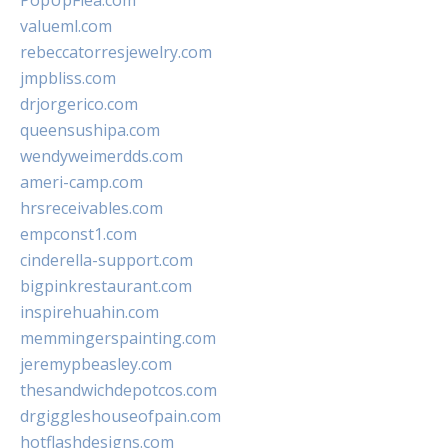
PopUpFlea.com
valueml.com
rebeccatorresjewelry.com
jmpbliss.com
drjorgerico.com
queensushipa.com
wendyweimerdds.com
ameri-camp.com
hrsreceivables.com
empconst1.com
cinderella-support.com
bigpinkrestaurant.com
inspirehuahin.com
memmingerspainting.com
jeremypbeasley.com
thesandwichdepotcos.com
drgiggleshouseofpain.com
hotflashdesigns.com