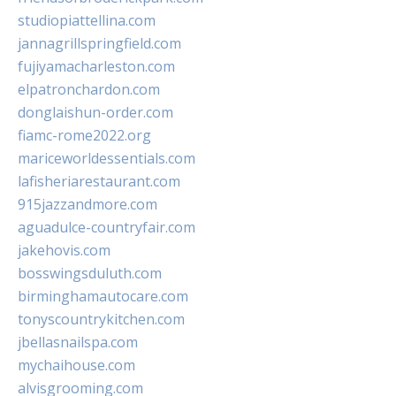
studiopiattellina.com
jannagrillspringfield.com
fujiyamacharleston.com
elpatronchardon.com
donglaishun-order.com
fiamc-rome2022.org
mariceworldessentials.com
lafisheriarestaurant.com
915jazzandmore.com
aguadulce-countryfair.com
jakehovis.com
bosswingsduluth.com
birminghamautocare.com
tonyscountrykitchen.com
jbellasnailspa.com
mychaihouse.com
alvisgrooming.com