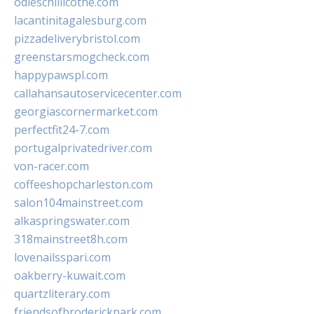
odieschillicothe.com
lacantinitagalesburg.com
pizzadeliverybristol.com
greenstarsmogcheck.com
happypawspl.com
callahansautoservicecenter.com
georgiascornermarket.com
perfectfit24-7.com
portugalprivatedriver.com
von-racer.com
coffeeshopcharleston.com
salon104mainstreet.com
alkaspringswater.com
318mainstreet8h.com
lovenailsspari.com
oakberry-kuwait.com
quartzliterary.com
friendsofbroderickpark.com