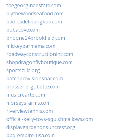
thegeorginaestate.com
blythewoodseafood.com
paolosdelibangkok.com
bobacove.com
phoone24brookfield.com
mickeybarmama.com
roadwayconstructioninc.com
shopdragonflyboutique.com
sportszilla.org
batchprovisionsbar.com
brasserie-gobette.com
musicrearte.com
morseysfarms.com
riverviewtennis.com
official-kelly-toys-squishmallows.com
displaygardenonsuncrest.org
bbq-empire-usa.com