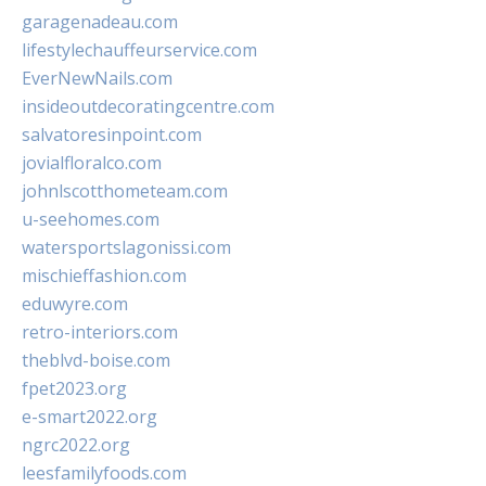
garagenadeau.com
lifestylechauffeurservice.com
EverNewNails.com
insideoutdecoratingcentre.com
salvatoresinpoint.com
jovialfloralco.com
johnlscotthometeam.com
u-seehomes.com
watersportslagonissi.com
mischieffashion.com
eduwyre.com
retro-interiors.com
theblvd-boise.com
fpet2023.org
e-smart2022.org
ngrc2022.org
leesfamilyfoods.com