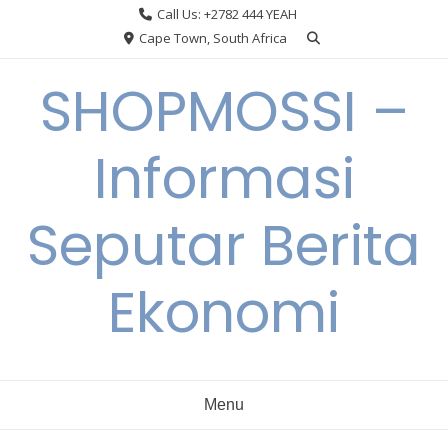
Skip
Call Us: +2782 444 YEAH
to
Cape Town, South Africa
content
SHOPMOSSI –
Informasi
Seputar Berita
Ekonomi
Menu