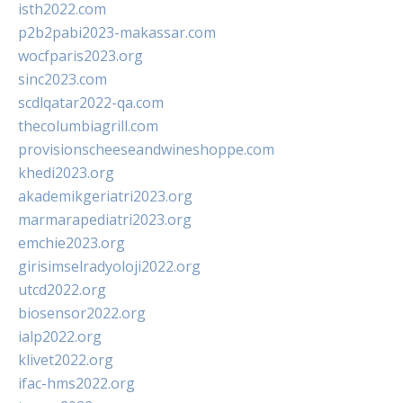
isth2022.com
p2b2pabi2023-makassar.com
wocfparis2023.org
sinc2023.com
scdlqatar2022-qa.com
thecolumbiagrill.com
provisionscheeseandwineshoppe.com
khedi2023.org
akademikgeriatri2023.org
marmarapediatri2023.org
emchie2023.org
girisimselradyoloji2022.org
utcd2022.org
biosensor2022.org
ialp2022.org
klivet2022.org
ifac-hms2022.org