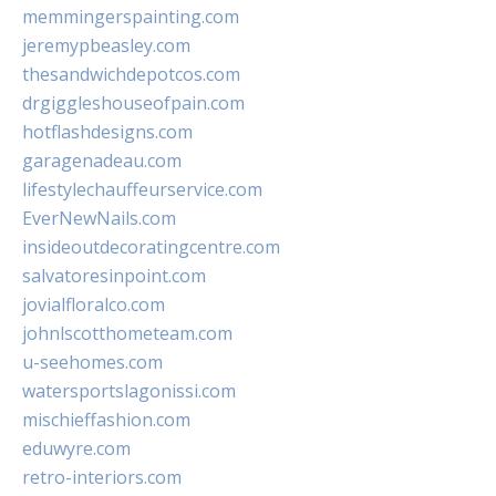
memmingerspainting.com
jeremypbeasley.com
thesandwichdepotcos.com
drgiggleshouseofpain.com
hotflashdesigns.com
garagenadeau.com
lifestylechauffeurservice.com
EverNewNails.com
insideoutdecoratingcentre.com
salvatoresinpoint.com
jovialfloralco.com
johnlscotthometeam.com
u-seehomes.com
watersportslagonissi.com
mischieffashion.com
eduwyre.com
retro-interiors.com