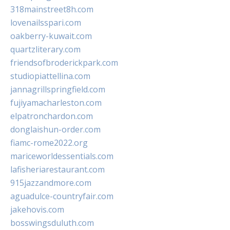
318mainstreet8h.com
lovenailsspari.com
oakberry-kuwait.com
quartzliterary.com
friendsofbroderickpark.com
studiopiattellina.com
jannagrillspringfield.com
fujiyamacharleston.com
elpatronchardon.com
donglaishun-order.com
fiamc-rome2022.org
mariceworldessentials.com
lafisheriarestaurant.com
915jazzandmore.com
aguadulce-countryfair.com
jakehovis.com
bosswingsduluth.com