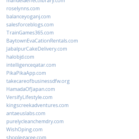
mandelaeffectlibrary.com
roselynns.com
balanceyoganj.com
salesforceblogs.com
TrainGames365.com
BaytownEvaCationRentals.com
JabalpurCakeDelivery.com
halobjd.com
intelligenceqatar.com
PikaPikaApp.com
takecareofbusinessdfw.org
HamadaOfJapan.com
VersifyLifestyle.com
kingscreekadventures.com
antaeuslabs.com
purelycleanchemdry.com
WishOping.com
shoplegacee.com