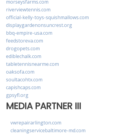
morseysfarms.com
riverviewtennis.com
official-kelly-toys-squishmallows.com
displaygardenonsuncrest.org
bbq-empire-usa.com
feedstoreva.com
drogopets.com
ediblechalk.com
tabletennisnearme.com
oaksofa.com
soultacohtx.com
capishcaps.com
gpsyfl.org
MEDIA PARTNER III
vwrepairarlington.com
cleaningservicebaltimore-md.com