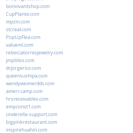
bonvivantshop.com
CupPlante.com
mpzin.com
stcreal.com
PopUpFlea.com
valueml.com
rebeccatorresjewelry.com
jmpbliss.com
drjorgerico.com
queensushipa.com
wendyweimerdds.com
ameri-camp.com
hrsreceivables.com
empconst1.com
cinderella-support.com
bigpinkrestaurant.com
inspirehuahin.com