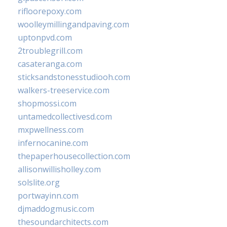
rifloorepoxy.com
woolleymillingandpaving.com
uptonpvd.com
2troublegrill.com
casateranga.com
sticksandstonesstudiooh.com
walkers-treeservice.com
shopmossi.com
untamedcollectivesd.com
mxpwellness.com
infernocanine.com
thepaperhousecollection.com
allisonwillisholley.com
solslite.org
portwayinn.com
djmaddogmusic.com
thesoundarchitects.com