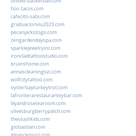
united-basketball.com
tios-tacos.com
cafecito-satx.com
graduacionviu2023.com
pecanjackstogo.com
zengardendayspa.com
sparklejewelryinc.com
ironcladtattoostudio.com
bruinshome.com
annascleaningsvc.com
wolfcitytattoo.com
oysterbayturkeytrot.com
lafronterarestauranteybar.com
lilyandrosetearoom.com
olivesburgberrypatch.com
theslushkids.com
giobastian.com
glpascensori.com