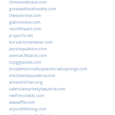
chimeandstave.com
greatwallseafoodny.com
theloverose.com
gabriovoice.com
resinflowart.com
p-sports.net
korsairstreetwear.com
petshopallston.com
avenue26tacos.com
topgglasses.com
broadmoornailsspacoloradosprings.com
missblackpasadena.com
anneskitchen.org
valenciamarketytaqueria.com
reefrecordsllc.com
alawaffle.com
aryouthfishing.com