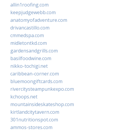
allin1roofing.com
keepjudgewebb.com
anatomyofadventure.com
drivancastillo.com
cmmedspa.com
midletontkd.com
gardensandgrills.com
basilfoodwine.com
nikko-tochigi.net
caribbean-corner.com
bluemoongiftcards.com
rivercitysteampunkexpo.com
kchoops.net
mountainsideskateshop.com
kirtlandcitytavern.com
301nutritionspot.com
ammos-stores.com