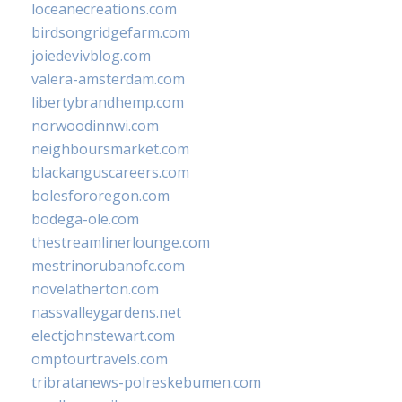
loceanecreations.com
birdsongridgefarm.com
joiedevivblog.com
valera-amsterdam.com
libertybrandhemp.com
norwoodinnwi.com
neighboursmarket.com
blackanguscareers.com
bolesfororegon.com
bodega-ole.com
thestreamlinerlounge.com
mestrinorubanofc.com
novelatherton.com
nassvalleygardens.net
electjohnstewart.com
omptourtravels.com
tribratanews-polreskebumen.com