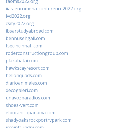
taoms2022.org
iias-euromena-conference2022.org
ivd2022.org
csity2022.org
ibsarstudyabroad.com
bennusehgall.com
tsecincinnati.com
roderconstructiongroup.com
plazabatai.com
hawkscayresort.com
hellonquads.com
diarioanimales.com
decogaleri.com
unavozparadios.com
shoes-vert.com
elbotanicopanama.com
shadyoaksrockportrvpark.com
jccoinlaundry.com