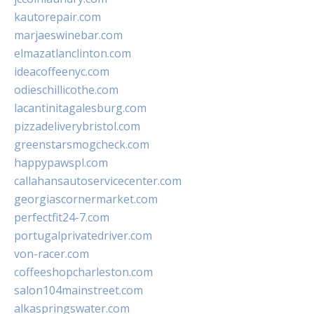
kautorepair.com
marjaeswinebar.com
elmazatlanclinton.com
ideacoffeenyc.com
odieschillicothe.com
lacantinitagalesburg.com
pizzadeliverybristol.com
greenstarsmogcheck.com
happypawspl.com
callahansautoservicecenter.com
georgiascornermarket.com
perfectfit24-7.com
portugalprivatedriver.com
von-racer.com
coffeeshopcharleston.com
salon104mainstreet.com
alkaspringswater.com