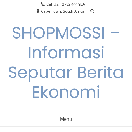
Skip
Call Us: +2782 444 YEAH
to
Cape Town, South Africa
content
SHOPMOSSI –
Informasi
Seputar Berita
Ekonomi
Menu