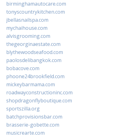
birminghamautocare.com
tonyscountrykitchen.com
jbellasnailspa.com
mychaihouse.com
alvisgrooming.com
thegeorginaestate.com
blythewoodseafood.com
paolosdelibangkok.com
bobacove.com
phoone24brookfield.com
mickeybarmama.com
roadwayconstructioninc.com
shopdragonflyboutique.com
sportszilla.org
batchprovisionsbar.com
brasserie-gobette.com
musicrearte.com