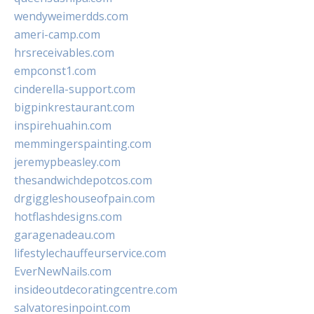
wendyweimerdds.com
ameri-camp.com
hrsreceivables.com
empconst1.com
cinderella-support.com
bigpinkrestaurant.com
inspirehuahin.com
memmingerspainting.com
jeremypbeasley.com
thesandwichdepotcos.com
drgiggleshouseofpain.com
hotflashdesigns.com
garagenadeau.com
lifestylechauffeurservice.com
EverNewNails.com
insideoutdecoratingcentre.com
salvatoresinpoint.com