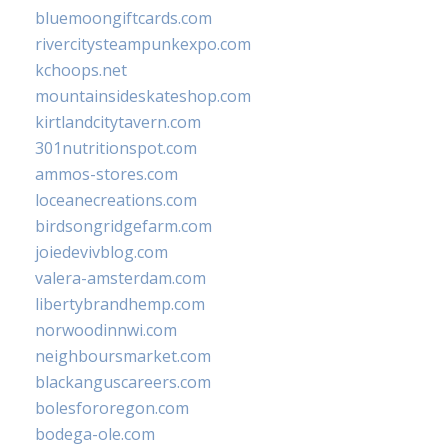
bluemoongiftcards.com
rivercitysteampunkexpo.com
kchoops.net
mountainsideskateshop.com
kirtlandcitytavern.com
301nutritionspot.com
ammos-stores.com
loceanecreations.com
birdsongridgefarm.com
joiedevivblog.com
valera-amsterdam.com
libertybrandhemp.com
norwoodinnwi.com
neighboursmarket.com
blackanguscareers.com
bolesfororegon.com
bodega-ole.com