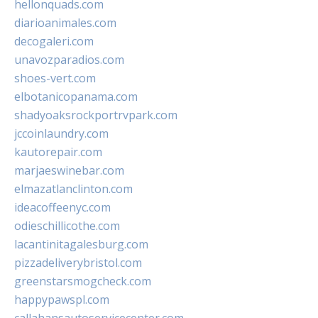
hellonquads.com
diarioanimales.com
decogaleri.com
unavozparadios.com
shoes-vert.com
elbotanicopanama.com
shadyoaksrockportrvpark.com
jccoinlaundry.com
kautorepair.com
marjaeswinebar.com
elmazatlanclinton.com
ideacoffeenyc.com
odieschillicothe.com
lacantinitagalesburg.com
pizzadeliverybristol.com
greenstarsmogcheck.com
happypawspl.com