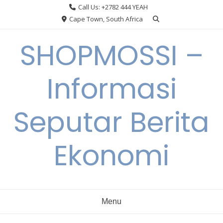
Skip
Call Us: +2782 444 YEAH
to
Cape Town, South Africa
content
SHOPMOSSI –
Informasi
Seputar Berita
Ekonomi
Menu