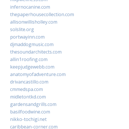
infernocanine.com
thepaperhousecollection.com
allisonwillisholley.com
solslite.org
portwayinn.com
djmaddogmusic.com
thesoundarchitects.com
allin1roofing.com
keepjudgewebb.com
anatomyofadventure.com
drivancastillo.com
cmmedspa.com
midletontkd.com
gardensandgrills.com
basilfoodwine.com
nikko-tochigi.net
caribbean-corner.com