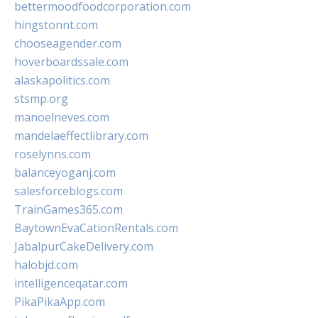
bettermoodfoodcorporation.com
hingstonnt.com
chooseagender.com
hoverboardssale.com
alaskapolitics.com
stsmp.org
manoelneves.com
mandelaeffectlibrary.com
roselynns.com
balanceyoganj.com
salesforceblogs.com
TrainGames365.com
BaytownEvaCationRentals.com
JabalpurCakeDelivery.com
halobjd.com
intelligenceqatar.com
PikaPikaApp.com