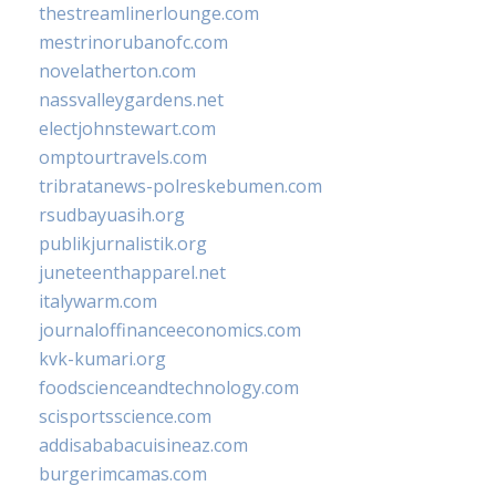
thestreamlinerlounge.com
mestrinorubanofc.com
novelatherton.com
nassvalleygardens.net
electjohnstewart.com
omptourtravels.com
tribratanews-polreskebumen.com
rsudbayuasih.org
publikjurnalistik.org
juneteenthapparel.net
italywarm.com
journaloffinanceeconomics.com
kvk-kumari.org
foodscienceandtechnology.com
scisportsscience.com
addisababacuisineaz.com
burgerimcamas.com