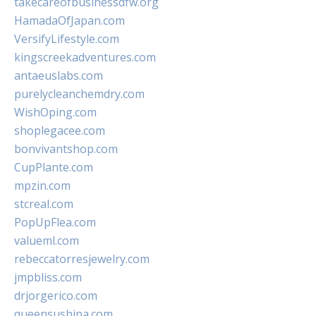
takecareofbusinessdfw.org
HamadaOfJapan.com
VersifyLifestyle.com
kingscreekadventures.com
antaeuslabs.com
purelycleanchemdry.com
WishOping.com
shoplegacee.com
bonvivantshop.com
CupPlante.com
mpzin.com
stcreal.com
PopUpFlea.com
valueml.com
rebeccatorresjewelry.com
jmpbliss.com
drjorgerico.com
queensushipa.com