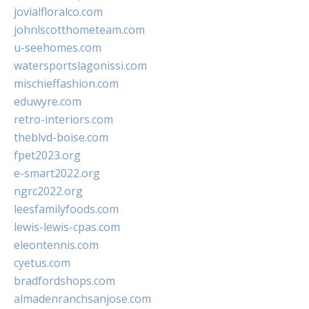
jovialfloralco.com
johnlscotthometeam.com
u-seehomes.com
watersportslagonissi.com
mischieffashion.com
eduwyre.com
retro-interiors.com
theblvd-boise.com
fpet2023.org
e-smart2022.org
ngrc2022.org
leesfamilyfoods.com
lewis-lewis-cpas.com
eleontennis.com
cyetus.com
bradfordshops.com
almadenranchsanjose.com