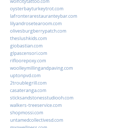
wolfcitytattoo.com
oysterbayturkeytrot.com
lafronterarestauranteybar.com
lilyandrosetearoom.com
olivesburgberrypatch.com
theslushkids.com
giobastian.com
glpascensori.com
rifloorepoxy.com
woolleymillingandpaving.com
uptonpvd.com
2troublegrill.com
casateranga.com
sticksandstonesstudiooh.com
walkers-treeservice.com
shopmossi.com
untamedcollectivesd.com
mxpwellness.com