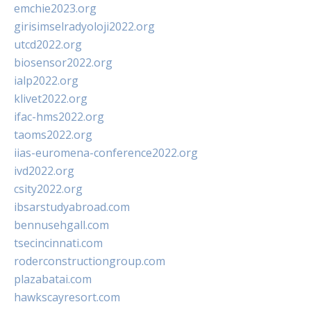
emchie2023.org
girisimselradyoloji2022.org
utcd2022.org
biosensor2022.org
ialp2022.org
klivet2022.org
ifac-hms2022.org
taoms2022.org
iias-euromena-conference2022.org
ivd2022.org
csity2022.org
ibsarstudyabroad.com
bennusehgall.com
tsecincinnati.com
roderconstructiongroup.com
plazabatai.com
hawkscayresort.com