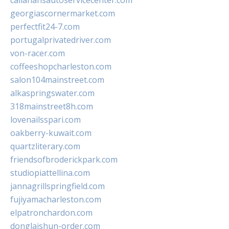
callahansautoservicecenter.com
georgiascornermarket.com
perfectfit24-7.com
portugalprivatedriver.com
von-racer.com
coffeeshopcharleston.com
salon104mainstreet.com
alkaspringswater.com
318mainstreet8h.com
lovenailsspari.com
oakberry-kuwait.com
quartzliterary.com
friendsofbroderickpark.com
studiopiattellina.com
jannagrillspringfield.com
fujiyamacharleston.com
elpatronchardon.com
donglaishun-order.com