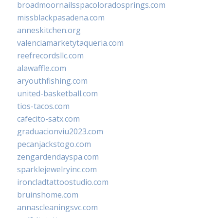
broadmoornailsspacoloradosprings.com
missblackpasadena.com
anneskitchen.org
valenciamarketytaqueria.com
reefrecordsllc.com
alawaffle.com
aryouthfishing.com
united-basketball.com
tios-tacos.com
cafecito-satx.com
graduacionviu2023.com
pecanjackstogo.com
zengardendayspa.com
sparklejewelryinc.com
ironcladtattoostudio.com
bruinshome.com
annascleaningsvc.com