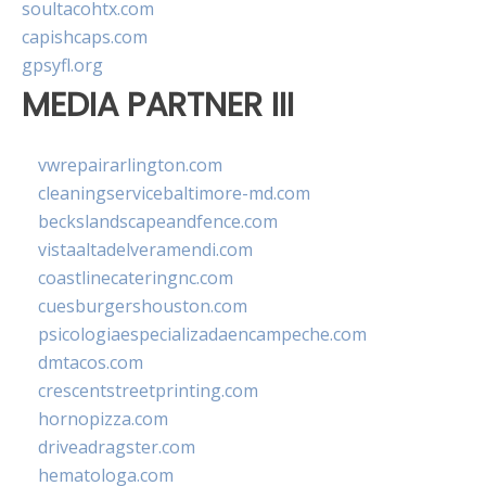
soultacohtx.com
capishcaps.com
gpsyfl.org
MEDIA PARTNER III
vwrepairarlington.com
cleaningservicebaltimore-md.com
beckslandscapeandfence.com
vistaaltadelveramendi.com
coastlinecateringnc.com
cuesburgershouston.com
psicologiaespecializadaencampeche.com
dmtacos.com
crescentstreetprinting.com
hornopizza.com
driveadragster.com
hematologa.com