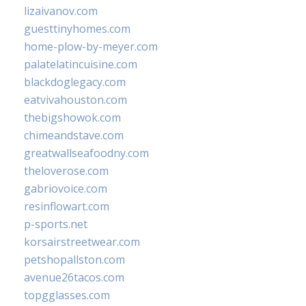
lizaivanov.com
guesttinyhomes.com
home-plow-by-meyer.com
palatelatincuisine.com
blackdoglegacy.com
eatvivahouston.com
thebigshowok.com
chimeandstave.com
greatwallseafoodny.com
theloverose.com
gabriovoice.com
resinflowart.com
p-sports.net
korsairstreetwear.com
petshopallston.com
avenue26tacos.com
topgglasses.com