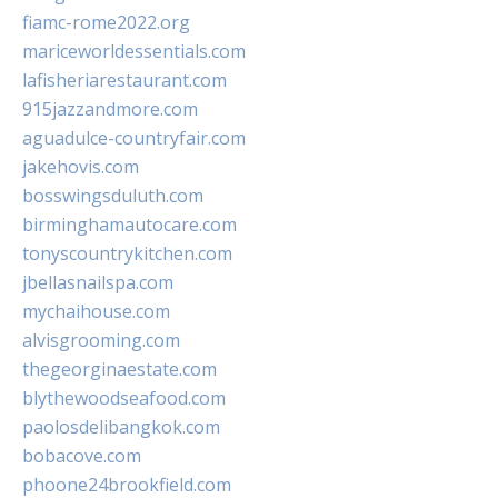
fiamc-rome2022.org
mariceworldessentials.com
lafisheriarestaurant.com
915jazzandmore.com
aguadulce-countryfair.com
jakehovis.com
bosswingsduluth.com
birminghamautocare.com
tonyscountrykitchen.com
jbellasnailspa.com
mychaihouse.com
alvisgrooming.com
thegeorginaestate.com
blythewoodseafood.com
paolosdelibangkok.com
bobacove.com
phoone24brookfield.com