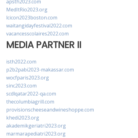
apsth2023.com
MedItRio2023.org
lcicon2023boston.com
waitangidayfestival2022.com
vacancesscolaires2022.com
MEDIA PARTNER II
isth2022.com
p2b2pabi2023-makassar.com
wocfparis2023.org
sinc2023.com
scdlqatar2022-qa.com
thecolumbiagrill.com
provisionscheeseandwineshoppe.com
khedi2023.org
akademikgeriatri2023.org
marmarapediatri2023.org