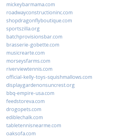
mickeybarmama.com
roadwayconstructioninc.com
shopdragonflyboutique.com
sportszilla.org
batchprovisionsbar.com
brasserie-gobette.com
musicrearte.com
morseysfarms.com
riverviewtennis.com
official-kelly-toys-squishmallows.com
displaygardenonsuncrest.org
bbq-empire-usa.com
feedstoreva.com
drogopets.com
ediblechalk.com
tabletennisnearme.com
oaksofa.com