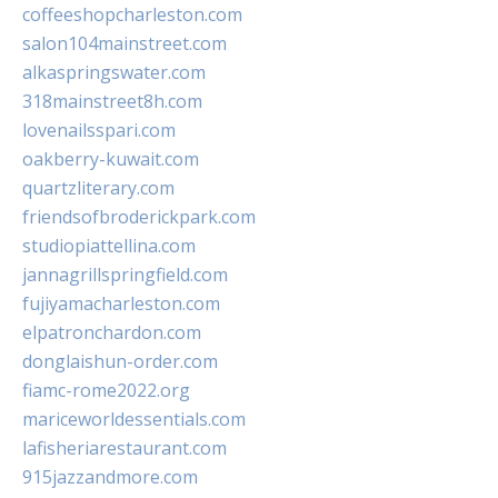
coffeeshopcharleston.com
salon104mainstreet.com
alkaspringswater.com
318mainstreet8h.com
lovenailsspari.com
oakberry-kuwait.com
quartzliterary.com
friendsofbroderickpark.com
studiopiattellina.com
jannagrillspringfield.com
fujiyamacharleston.com
elpatronchardon.com
donglaishun-order.com
fiamc-rome2022.org
mariceworldessentials.com
lafisheriarestaurant.com
915jazzandmore.com