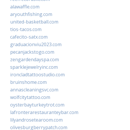
alawaffle.com
aryouthfishing.com
united-basketball.com
tios-tacos.com
cafecito-satx.com
graduacionviu2023.com
pecanjackstogo.com
zengardendayspa.com
sparklejewelryinc.com
ironcladtattoostudio.com
bruinshome.com
annascleaningsvc.com
wolfcitytattoo.com
oysterbayturkeytrot.com
lafronterarestauranteybar.com
lilyandrosetearoom.com
olivesburgberrypatch.com