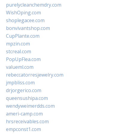
purelycleanchemdry.com
WishOping.com
shoplegacee.com
bonvivantshop.com
CupPlante.com
mpzin.com
stcreal.com
PopUpFlea.com
valueml.com
rebeccatorresjewelry.com
jmpbliss.com
drjorgerico.com
queensushipa.com
wendyweimerdds.com
ameri-camp.com
hrsreceivables.com
empconst1.com