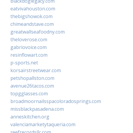
blackdoglegacy.com
eatvivahouston.com
thebigshowok.com
chimeandstave.com
greatwallseafoodny.com
theloverose.com
gabriovoice.com
resinflowart.com
p-sports.net
korsairstreetwear.com
petshopallston.com
avenue26tacos.com
topgglasses.com
broadmoornailsspacoloradosprings.com
missblackpasadena.com
anneskitchen.org
valenciamarketytaqueria.com
reefrecordsllc.com