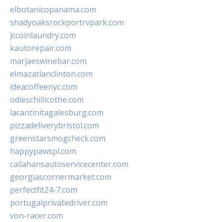
elbotanicopanama.com
shadyoaksrockportrvpark.com
jccoinlaundry.com
kautorepair.com
marjaeswinebar.com
elmazatlanclinton.com
ideacoffeenyc.com
odieschillicothe.com
lacantinitagalesburg.com
pizzadeliverybristol.com
greenstarsmogcheck.com
happypawspl.com
callahansautoservicecenter.com
georgiascornermarket.com
perfectfit24-7.com
portugalprivatedriver.com
von-racer.com