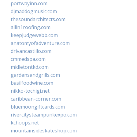
portwayinn.com
djmaddogmusic.com
thesoundarchitects.com
allin1roofing.com
keepjudgewebb.com
anatomyofadventure.com
drivancastillo.com
cmmedspa.com
midletontkd.com
gardensandgrills.com
basilfoodwine.com
nikko-tochigi.net
caribbean-corner.com
bluemoongiftcards.com
rivercitysteampunkexpo.com
kchoops.net
mountainsideskateshop.com