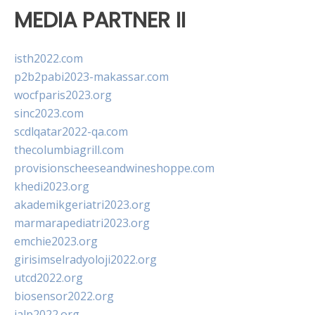
MEDIA PARTNER II
isth2022.com
p2b2pabi2023-makassar.com
wocfparis2023.org
sinc2023.com
scdlqatar2022-qa.com
thecolumbiagrill.com
provisionscheeseandwineshoppe.com
khedi2023.org
akademikgeriatri2023.org
marmarapediatri2023.org
emchie2023.org
girisimselradyoloji2022.org
utcd2022.org
biosensor2022.org
ialp2022.org