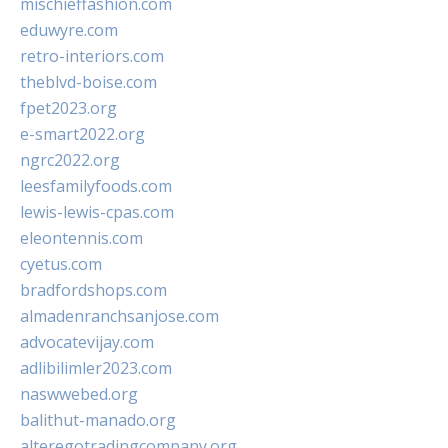
mischieffashion.com
eduwyre.com
retro-interiors.com
theblvd-boise.com
fpet2023.org
e-smart2022.org
ngrc2022.org
leesfamilyfoods.com
lewis-lewis-cpas.com
eleontennis.com
cyetus.com
bradfordshops.com
almadenranchsanjose.com
advocatevijay.com
adlibilimler2023.com
naswwebed.org
balithut-manado.org
alteregotradingcompany.org