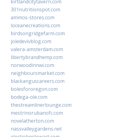
kirtlandcitytavern.com
301nutritionspot.com
ammos-stores.com
loceanecreations.com
birdsongridgefarm.com
joiedevivblog.com
valera-amsterdam.com
libertybrandhemp.com
norwoodinnwi.com
neighboursmarket.com
blackanguscareers.com
bolesfororegon.com
bodega-ole.com
thestreamlinerlounge.com
mestrinorubanofc.com
novelatherton.com
nassvalleygardens.net
electjohnstewart.com