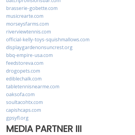
batchprovisionsbar.com
brasserie-gobette.com
musicrearte.com
morseysfarms.com
riverviewtennis.com
official-kelly-toys-squishmallows.com
displaygardenonsuncrest.org
bbq-empire-usa.com
feedstoreva.com
drogopets.com
ediblechalk.com
tabletennisnearme.com
oaksofa.com
soultacohtx.com
capishcaps.com
gpsyfl.org
MEDIA PARTNER III