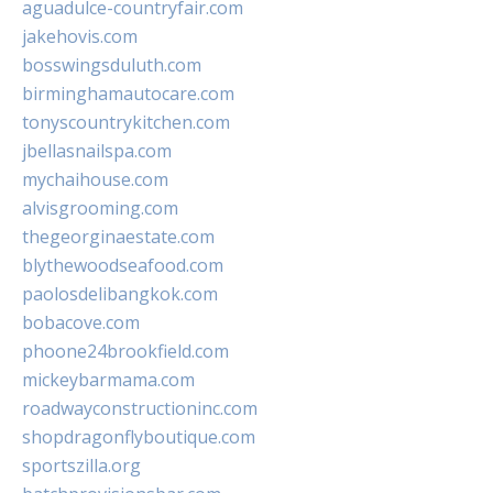
aguadulce-countryfair.com
jakehovis.com
bosswingsduluth.com
birminghamautocare.com
tonyscountrykitchen.com
jbellasnailspa.com
mychaihouse.com
alvisgrooming.com
thegeorginaestate.com
blythewoodseafood.com
paolosdelibangkok.com
bobacove.com
phoone24brookfield.com
mickeybarmama.com
roadwayconstructioninc.com
shopdragonflyboutique.com
sportszilla.org