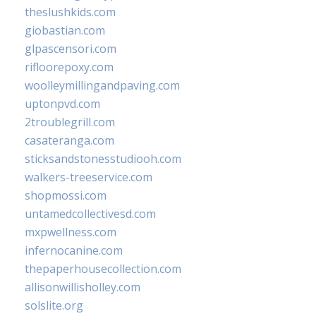
theslushkids.com
giobastian.com
glpascensori.com
rifloorepoxy.com
woolleymillingandpaving.com
uptonpvd.com
2troublegrill.com
casateranga.com
sticksandstonesstudiooh.com
walkers-treeservice.com
shopmossi.com
untamedcollectivesd.com
mxpwellness.com
infernocanine.com
thepaperhousecollection.com
allisonwillisholley.com
solslite.org