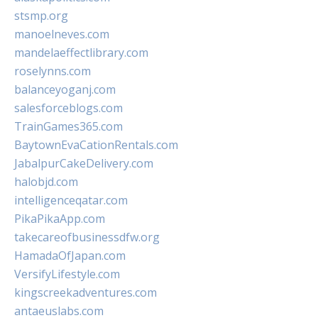
stsmp.org
manoelneves.com
mandelaeffectlibrary.com
roselynns.com
balanceyoganj.com
salesforceblogs.com
TrainGames365.com
BaytownEvaCationRentals.com
JabalpurCakeDelivery.com
halobjd.com
intelligenceqatar.com
PikaPikaApp.com
takecareofbusinessdfw.org
HamadaOfJapan.com
VersifyLifestyle.com
kingscreekadventures.com
antaeuslabs.com