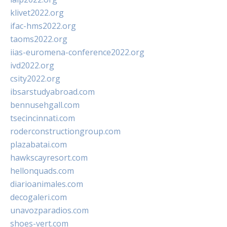
klivet2022.org
ifac-hms2022.org
taoms2022.org
iias-euromena-conference2022.org
ivd2022.org
csity2022.org
ibsarstudyabroad.com
bennusehgall.com
tsecincinnati.com
roderconstructiongroup.com
plazabatai.com
hawkscayresort.com
hellonquads.com
diarioanimales.com
decogaleri.com
unavozparadios.com
shoes-vert.com