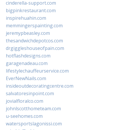
cinderella-support.com
bigpinkrestaurant.com
inspirehuahin.com
memmingerspainting.com
jeremypbeasley.com
thesandwichdepotcos.com
drgiggleshouseofpain.com
hotflashdesigns.com
garagenadeau.com
lifestylechauffeurservice.com
EverNewNails.com
insideoutdecoratingcentre.com
salvatoresinpoint.com
jovialfloralco.com
johnlscotthometeam.com
u-seehomes.com
watersportslagonissi.com