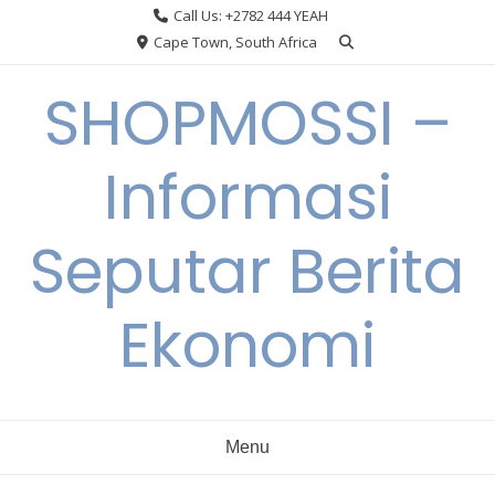
Skip
Call Us: +2782 444 YEAH
to
Cape Town, South Africa
content
SHOPMOSSI –
Informasi
Seputar Berita
Ekonomi
Menu