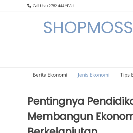
Skip
Call Us: +2782 444 YEAH
to
content
SHOPMOSSI 
Berita Ekonomi
Jenis Ekonomi
Tips 
Pentingnya Pendidik
Membangun Ekonomi
Berkelanjutan