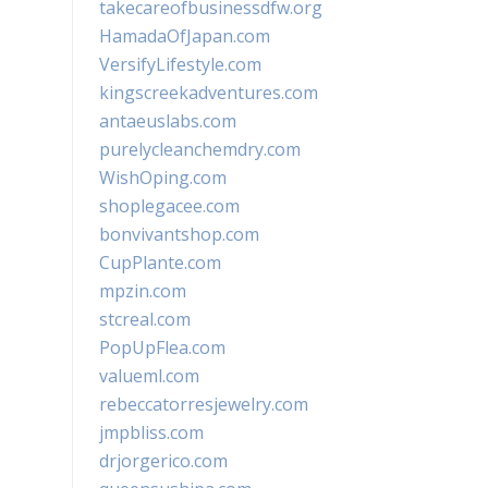
takecareofbusinessdfw.org
HamadaOfJapan.com
VersifyLifestyle.com
kingscreekadventures.com
antaeuslabs.com
purelycleanchemdry.com
WishOping.com
shoplegacee.com
bonvivantshop.com
CupPlante.com
mpzin.com
stcreal.com
PopUpFlea.com
valueml.com
rebeccatorresjewelry.com
jmpbliss.com
drjorgerico.com