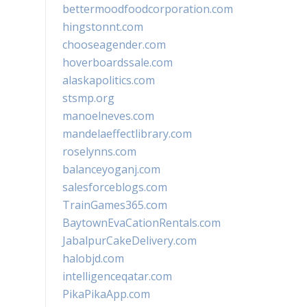
bettermoodfoodcorporation.com
hingstonnt.com
chooseagender.com
hoverboardssale.com
alaskapolitics.com
stsmp.org
manoelneves.com
mandelaeffectlibrary.com
roselynns.com
balanceyoganj.com
salesforceblogs.com
TrainGames365.com
BaytownEvaCationRentals.com
JabalpurCakeDelivery.com
halobjd.com
intelligenceqatar.com
PikaPikaApp.com