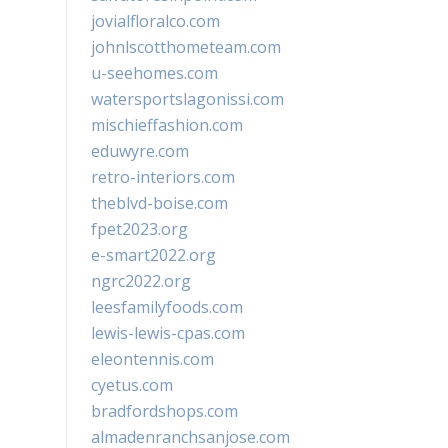
jovialfloralco.com
johnlscotthometeam.com
u-seehomes.com
watersportslagonissi.com
mischieffashion.com
eduwyre.com
retro-interiors.com
theblvd-boise.com
fpet2023.org
e-smart2022.org
ngrc2022.org
leesfamilyfoods.com
lewis-lewis-cpas.com
eleontennis.com
cyetus.com
bradfordshops.com
almadenranchsanjose.com