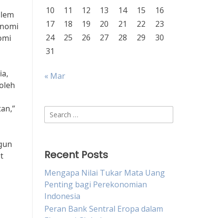
10
11
12
13
14
15
16
ilem
17
18
19
20
21
22
23
onomi
24
25
26
27
28
29
30
omi
31
ia,
« Mar
oleh
an,”
Search
for:
ngun
Recent Posts
t
Mengapa Nilai Tukar Mata Uang
Penting bagi Perekonomian
Indonesia
Peran Bank Sentral Eropa dalam