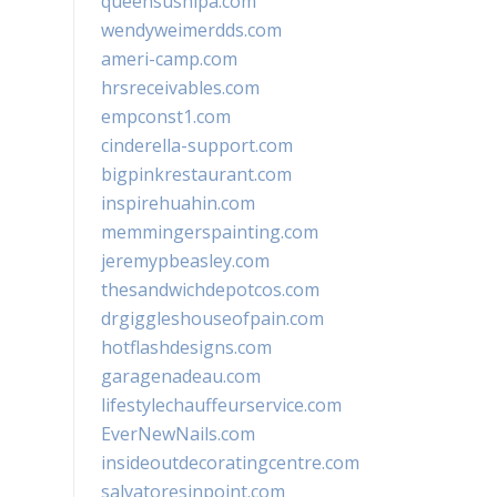
queensushipa.com
wendyweimerdds.com
ameri-camp.com
hrsreceivables.com
empconst1.com
cinderella-support.com
bigpinkrestaurant.com
inspirehuahin.com
memmingerspainting.com
jeremypbeasley.com
thesandwichdepotcos.com
drgiggleshouseofpain.com
hotflashdesigns.com
garagenadeau.com
lifestylechauffeurservice.com
EverNewNails.com
insideoutdecoratingcentre.com
salvatoresinpoint.com