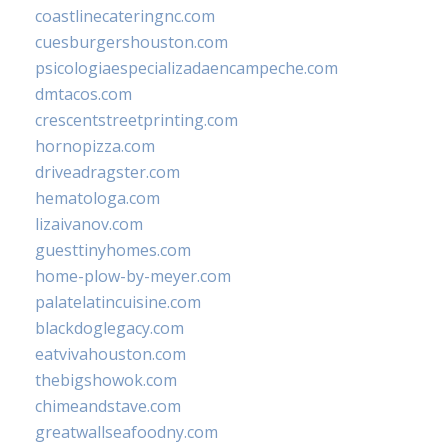
coastlinecateringnc.com
cuesburgershouston.com
psicologiaespecializadaencampeche.com
dmtacos.com
crescentstreetprinting.com
hornopizza.com
driveadragster.com
hematologa.com
lizaivanov.com
guesttinyhomes.com
home-plow-by-meyer.com
palatelatincuisine.com
blackdoglegacy.com
eatvivahouston.com
thebigshowok.com
chimeandstave.com
greatwallseafoodny.com