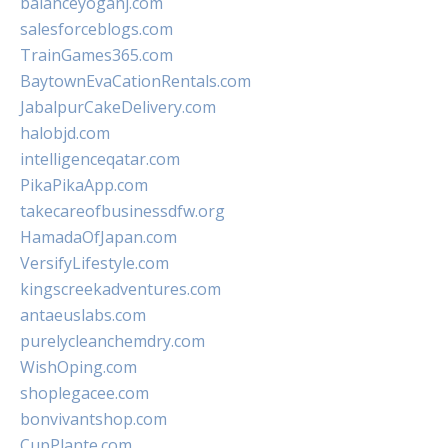
balanceyoganj.com
salesforceblogs.com
TrainGames365.com
BaytownEvaCationRentals.com
JabalpurCakeDelivery.com
halobjd.com
intelligenceqatar.com
PikaPikaApp.com
takecareofbusinessdfw.org
HamadaOfJapan.com
VersifyLifestyle.com
kingscreekadventures.com
antaeuslabs.com
purelycleanchemdry.com
WishOping.com
shoplegacee.com
bonvivantshop.com
CupPlante.com