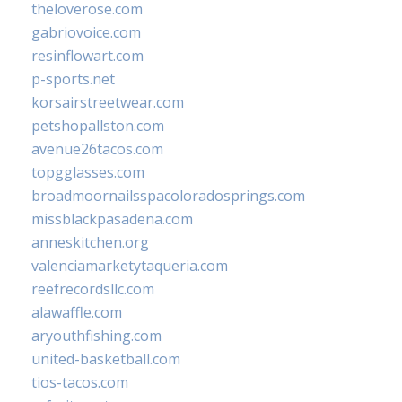
theloverose.com
gabriovoice.com
resinflowart.com
p-sports.net
korsairstreetwear.com
petshopallston.com
avenue26tacos.com
topgglasses.com
broadmoornailsspacoloradosprings.com
missblackpasadena.com
anneskitchen.org
valenciamarketytaqueria.com
reefrecordsllc.com
alawaffle.com
aryouthfishing.com
united-basketball.com
tios-tacos.com