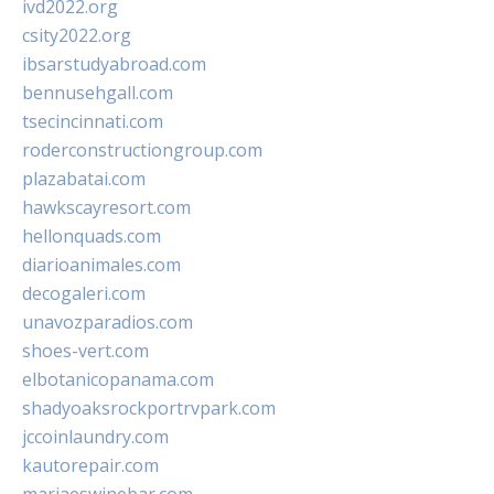
ivd2022.org
csity2022.org
ibsarstudyabroad.com
bennusehgall.com
tsecincinnati.com
roderconstructiongroup.com
plazabatai.com
hawkscayresort.com
hellonquads.com
diarioanimales.com
decogaleri.com
unavozparadios.com
shoes-vert.com
elbotanicopanama.com
shadyoaksrockportrvpark.com
jccoinlaundry.com
kautorepair.com