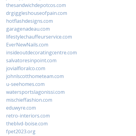
thesandwichdepotcos.com
drgiggleshouseofpain.com
hotflashdesigns.com
garagenadeau.com
lifestylechauffeurservice.com
EverNewNails.com
insideoutdecoratingcentre.com
salvatoresinpoint.com
jovialfloralco.com
johnlscotthometeam.com
u-seehomes.com
watersportslagonissi.com
mischieffashion.com
eduwyre.com
retro-interiors.com
theblvd-boise.com
fpet2023.org