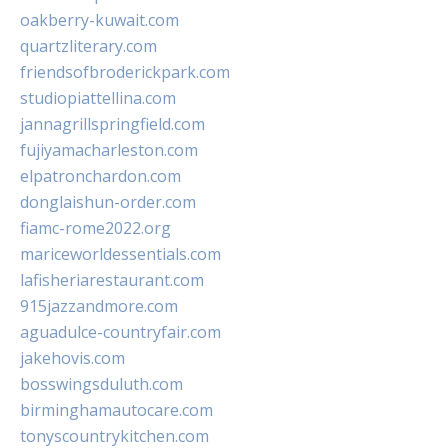
oakberry-kuwait.com
quartzliterary.com
friendsofbroderickpark.com
studiopiattellina.com
jannagrillspringfield.com
fujiyamacharleston.com
elpatronchardon.com
donglaishun-order.com
fiamc-rome2022.org
mariceworldessentials.com
lafisheriarestaurant.com
915jazzandmore.com
aguadulce-countryfair.com
jakehovis.com
bosswingsduluth.com
birminghamautocare.com
tonyscountrykitchen.com