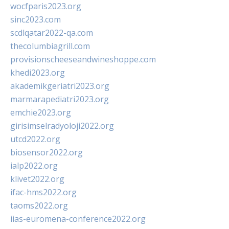
wocfparis2023.org
sinc2023.com
scdlqatar2022-qa.com
thecolumbiagrill.com
provisionscheeseandwineshoppe.com
khedi2023.org
akademikgeriatri2023.org
marmarapediatri2023.org
emchie2023.org
girisimselradyoloji2022.org
utcd2022.org
biosensor2022.org
ialp2022.org
klivet2022.org
ifac-hms2022.org
taoms2022.org
iias-euromena-conference2022.org