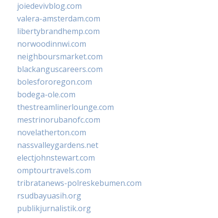
joiedevivblog.com
valera-amsterdam.com
libertybrandhemp.com
norwoodinnwi.com
neighboursmarket.com
blackanguscareers.com
bolesfororegon.com
bodega-ole.com
thestreamlinerlounge.com
mestrinorubanofc.com
novelatherton.com
nassvalleygardens.net
electjohnstewart.com
omptourtravels.com
tribratanews-polreskebumen.com
rsudbayuasih.org
publikjurnalistik.org