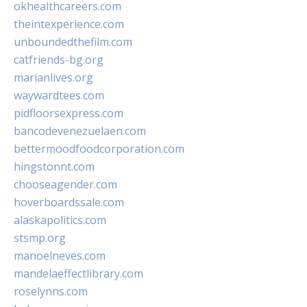
okhealthcareers.com
theintexperience.com
unboundedthefilm.com
catfriends-bg.org
marianlives.org
waywardtees.com
pidfloorsexpress.com
bancodevenezuelaen.com
bettermoodfoodcorporation.com
hingstonnt.com
chooseagender.com
hoverboardssale.com
alaskapolitics.com
stsmp.org
manoelneves.com
mandelaeffectlibrary.com
roselynns.com