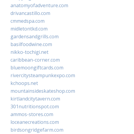
anatomyofadventure.com
drivancastillo.com
cmmedspa.com
midletontkd.com
gardensandgrills.com
basilfoodwine.com
nikko-tochigi.net
caribbean-corner.com
bluemoongiftcards.com
rivercitysteampunkexpo.com
kchoops.net
mountainsideskateshop.com
kirtlandcitytavern.com
301nutritionspot.com
ammos-stores.com
loceanecreations.com
birdsongridgefarm.com