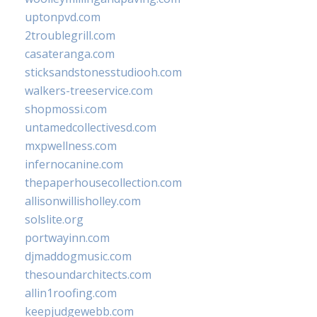
uptonpvd.com
2troublegrill.com
casateranga.com
sticksandstonesstudiooh.com
walkers-treeservice.com
shopmossi.com
untamedcollectivesd.com
mxpwellness.com
infernocanine.com
thepaperhousecollection.com
allisonwillisholley.com
solslite.org
portwayinn.com
djmaddogmusic.com
thesoundarchitects.com
allin1roofing.com
keepjudgewebb.com