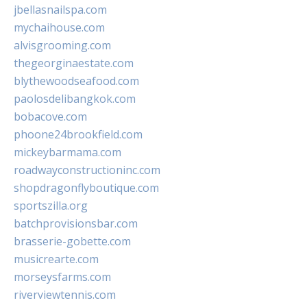
jbellasnailspa.com
mychaihouse.com
alvisgrooming.com
thegeorginaestate.com
blythewoodseafood.com
paolosdelibangkok.com
bobacove.com
phoone24brookfield.com
mickeybarmama.com
roadwayconstructioninc.com
shopdragonflyboutique.com
sportszilla.org
batchprovisionsbar.com
brasserie-gobette.com
musicrearte.com
morseysfarms.com
riverviewtennis.com