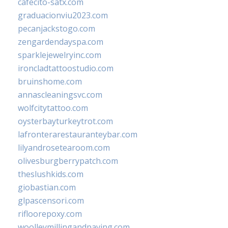
cafecito-satx.com
graduacionviu2023.com
pecanjackstogo.com
zengardendayspa.com
sparklejewelryinc.com
ironcladtattoostudio.com
bruinshome.com
annascleaningsvc.com
wolfcitytattoo.com
oysterbayturkeytrot.com
lafronterarestauranteybar.com
lilyandrosetearoom.com
olivesburgberrypatch.com
theslushkids.com
giobastian.com
glpascensori.com
rifloorepoxy.com
woolleymillingandpaving.com