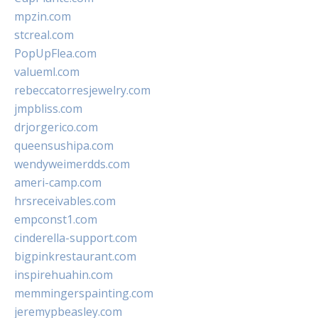
mpzin.com
stcreal.com
PopUpFlea.com
valueml.com
rebeccatorresjewelry.com
jmpbliss.com
drjorgerico.com
queensushipa.com
wendyweimerdds.com
ameri-camp.com
hrsreceivables.com
empconst1.com
cinderella-support.com
bigpinkrestaurant.com
inspirehuahin.com
memmingerspainting.com
jeremypbeasley.com