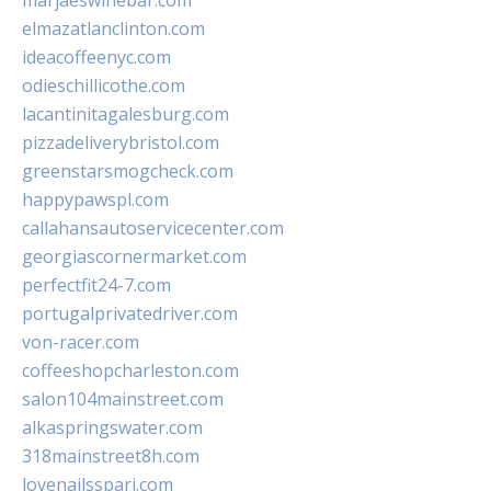
marjaeswinebar.com
elmazatlanclinton.com
ideacoffeenyc.com
odieschillicothe.com
lacantinitagalesburg.com
pizzadeliverybristol.com
greenstarsmogcheck.com
happypawspl.com
callahansautoservicecenter.com
georgiascornermarket.com
perfectfit24-7.com
portugalprivatedriver.com
von-racer.com
coffeeshopcharleston.com
salon104mainstreet.com
alkaspringswater.com
318mainstreet8h.com
lovenailsspari.com