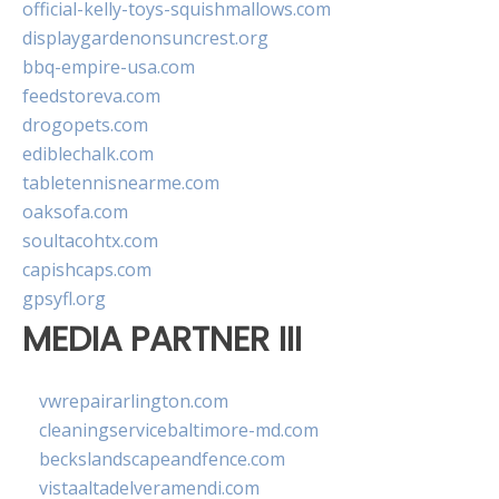
official-kelly-toys-squishmallows.com
displaygardenonsuncrest.org
bbq-empire-usa.com
feedstoreva.com
drogopets.com
ediblechalk.com
tabletennisnearme.com
oaksofa.com
soultacohtx.com
capishcaps.com
gpsyfl.org
MEDIA PARTNER III
vwrepairarlington.com
cleaningservicebaltimore-md.com
beckslandscapeandfence.com
vistaaltadelveramendi.com