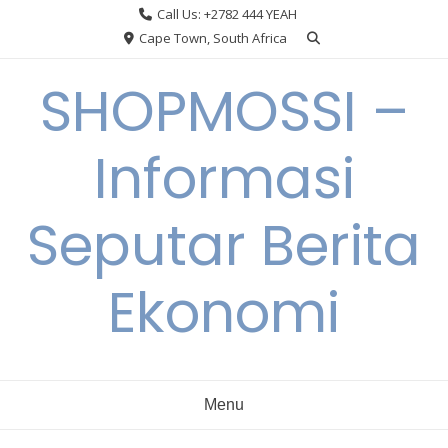
Skip
Call Us: +2782 444 YEAH
to
Cape Town, South Africa
content
SHOPMOSSI –
Informasi
Seputar Berita
Ekonomi
Menu