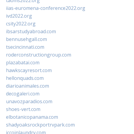
taoms2022.org
iias-euromena-conference2022.org
ivd2022.org
csity2022.org
ibsarstudyabroad.com
bennusehgall.com
tsecincinnati.com
roderconstructiongroup.com
plazabatai.com
hawkscayresort.com
hellonquads.com
diarioanimales.com
decogaleri.com
unavozparadios.com
shoes-vert.com
elbotanicopanama.com
shadyoaksrockportrvpark.com
jccoinlaundry.com