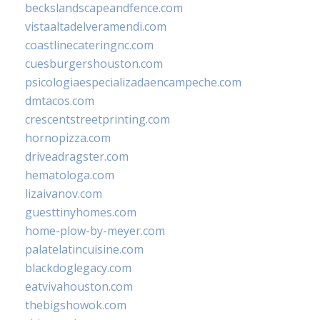
beckslandscapeandfence.com
vistaaltadelveramendi.com
coastlinecateringnc.com
cuesburgershouston.com
psicologiaespecializadaencampeche.com
dmtacos.com
crescentstreetprinting.com
hornopizza.com
driveadragster.com
hematologa.com
lizaivanov.com
guesttinyhomes.com
home-plow-by-meyer.com
palatelatincuisine.com
blackdoglegacy.com
eatvivahouston.com
thebigshowok.com