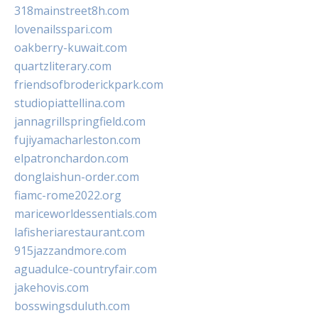
318mainstreet8h.com
lovenailsspari.com
oakberry-kuwait.com
quartzliterary.com
friendsofbroderickpark.com
studiopiattellina.com
jannagrillspringfield.com
fujiyamacharleston.com
elpatronchardon.com
donglaishun-order.com
fiamc-rome2022.org
mariceworldessentials.com
lafisheriarestaurant.com
915jazzandmore.com
aguadulce-countryfair.com
jakehovis.com
bosswingsduluth.com