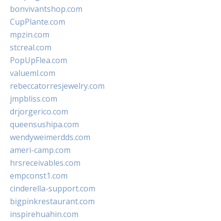
bonvivantshop.com
CupPlante.com
mpzin.com
stcreal.com
PopUpFlea.com
valueml.com
rebeccatorresjewelry.com
jmpbliss.com
drjorgerico.com
queensushipa.com
wendyweimerdds.com
ameri-camp.com
hrsreceivables.com
empconst1.com
cinderella-support.com
bigpinkrestaurant.com
inspirehuahin.com