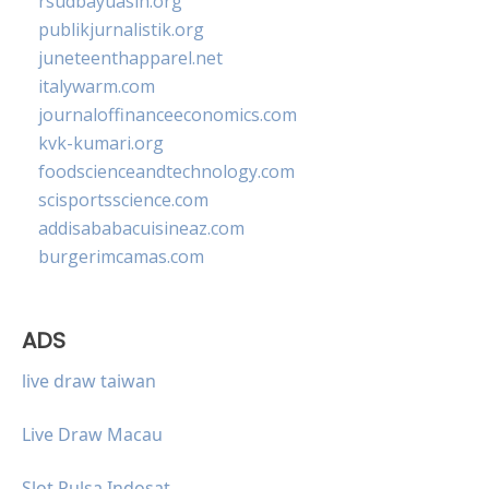
rsudbayuasih.org
publikjurnalistik.org
juneteenthapparel.net
italywarm.com
journaloffinanceeconomics.com
kvk-kumari.org
foodscienceandtechnology.com
scisportsscience.com
addisababacuisineaz.com
burgerimcamas.com
ADS
live draw taiwan
Live Draw Macau
Slot Pulsa Indosat