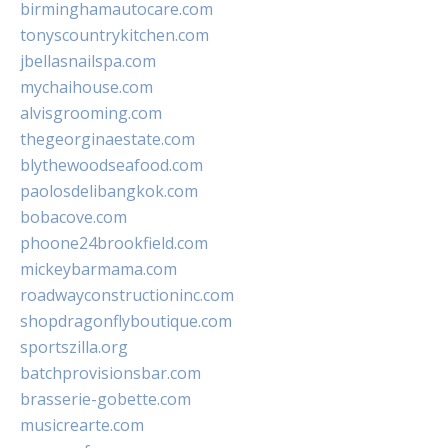
birminghamautocare.com
tonyscountrykitchen.com
jbellasnailspa.com
mychaihouse.com
alvisgrooming.com
thegeorginaestate.com
blythewoodseafood.com
paolosdelibangkok.com
bobacove.com
phoone24brookfield.com
mickeybarmama.com
roadwayconstructioninc.com
shopdragonflyboutique.com
sportszilla.org
batchprovisionsbar.com
brasserie-gobette.com
musicrearte.com