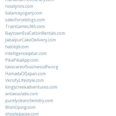
roselynns.com
balanceyoganj.com
salesforceblogs.com
TrainGames365.com
BaytownEvaCationRentals.com
JabalpurCakeDelivery.com
halobjd.com
intelligenceqatar.com
PikaPikaApp.com
takecareofbusinessdfw.org
HamadaOfJapan.com
VersifyLifestyle.com
kingscreekadventures.com
antaeuslabs.com
purelycleanchemdry.com
WishOping.com
shoplegacee.com