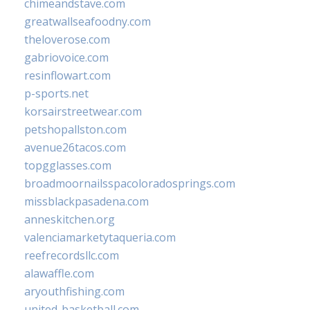
chimeandstave.com
greatwallseafoodny.com
theloverose.com
gabriovoice.com
resinflowart.com
p-sports.net
korsairstreetwear.com
petshopallston.com
avenue26tacos.com
topgglasses.com
broadmoornailsspacoloradosprings.com
missblackpasadena.com
anneskitchen.org
valenciamarketytaqueria.com
reefrecordsllc.com
alawaffle.com
aryouthfishing.com
united-basketball.com