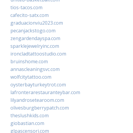
tios-tacos.com
cafecito-satx.com
graduacionviu2023.com
pecanjackstogo.com
zengardendayspa.com
sparklejewelryinc.com
ironcladtattoostudio.com
bruinshome.com
annascleaningsvc.com
wolfcitytattoo.com
oysterbayturkeytrot.com
lafronterarestauranteybar.com
lilyandrosetearoom.com
olivesburgberrypatch.com
theslushkids.com
giobastian.com
glpascensori.com