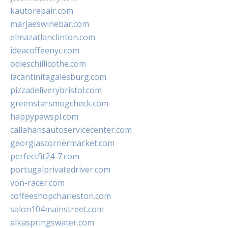
kautorepair.com
marjaeswinebar.com
elmazatlanclinton.com
ideacoffeenyc.com
odieschillicothe.com
lacantinitagalesburg.com
pizzadeliverybristol.com
greenstarsmogcheck.com
happypawspl.com
callahansautoservicecenter.com
georgiascornermarket.com
perfectfit24-7.com
portugalprivatedriver.com
von-racer.com
coffeeshopcharleston.com
salon104mainstreet.com
alkaspringswater.com