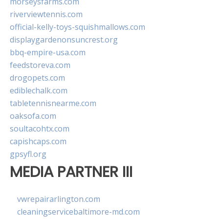
morseysfarms.com
riverviewtennis.com
official-kelly-toys-squishmallows.com
displaygardenonsuncrest.org
bbq-empire-usa.com
feedstoreva.com
drogopets.com
ediblechalk.com
tabletennisnearme.com
oaksofa.com
soultacohtx.com
capishcaps.com
gpsyfl.org
MEDIA PARTNER III
vwrepairarlington.com
cleaningservicebaltimore-md.com