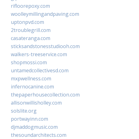
rifloorepoxy.com
woolleymillingandpaving.com
uptonpvd.com
2troublegrill.com
casateranga.com
sticksandstonesstudiooh.com
walkers-treeservice.com
shopmossi.com
untamedcollectivesd.com
mxpwellness.com
infernocanine.com
thepaperhousecollection.com
allisonwillisholley.com
solslite.org
portwayinn.com
djmaddogmusic.com
thesoundarchitects.com