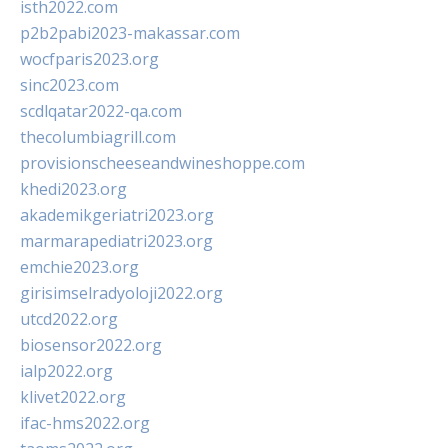
isth2022.com
p2b2pabi2023-makassar.com
wocfparis2023.org
sinc2023.com
scdlqatar2022-qa.com
thecolumbiagrill.com
provisionscheeseandwineshoppe.com
khedi2023.org
akademikgeriatri2023.org
marmarapediatri2023.org
emchie2023.org
girisimselradyoloji2022.org
utcd2022.org
biosensor2022.org
ialp2022.org
klivet2022.org
ifac-hms2022.org