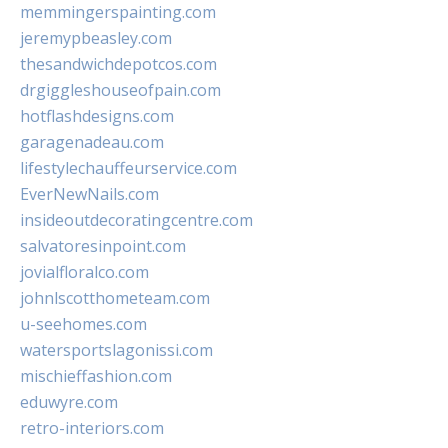
memmingerspainting.com
jeremypbeasley.com
thesandwichdepotcos.com
drgiggleshouseofpain.com
hotflashdesigns.com
garagenadeau.com
lifestylechauffeurservice.com
EverNewNails.com
insideoutdecoratingcentre.com
salvatoresinpoint.com
jovialfloralco.com
johnlscotthometeam.com
u-seehomes.com
watersportslagonissi.com
mischieffashion.com
eduwyre.com
retro-interiors.com