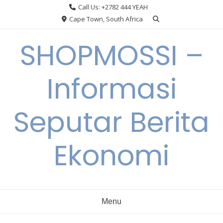
Skip
Call Us: +2782 444 YEAH
to
Cape Town, South Africa
content
SHOPMOSSI –
Informasi
Seputar Berita
Ekonomi
Menu