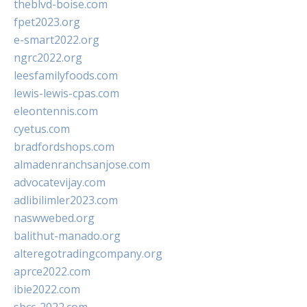
theblvd-boise.com
fpet2023.org
e-smart2022.org
ngrc2022.org
leesfamilyfoods.com
lewis-lewis-cpas.com
eleontennis.com
cyetus.com
bradfordshops.com
almadenranchsanjose.com
advocatevijay.com
adlibilimler2023.com
naswwebed.org
balithut-manado.org
alteregotradingcompany.org
aprce2022.com
ibie2022.com