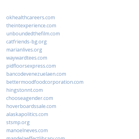
okhealthcareers.com
theintexperience.com
unboundedthefilm.com
catfriends-bg.org
marianlives.org
waywardtees.com
pidfloorsexpress.com
bancodevenezuelaen.com
bettermoodfoodcorporation.com
hingstonnt.com
chooseagender.com
hoverboardssale.com
alaskapolitics.com
stsmp.org
manoelneves.com
mandelaeffectlibrary.com