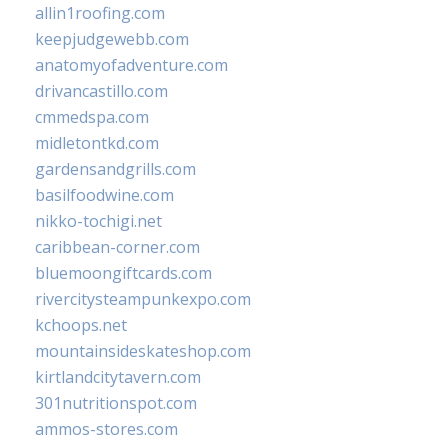
allin1roofing.com
keepjudgewebb.com
anatomyofadventure.com
drivancastillo.com
cmmedspa.com
midletontkd.com
gardensandgrills.com
basilfoodwine.com
nikko-tochigi.net
caribbean-corner.com
bluemoongiftcards.com
rivercitysteampunkexpo.com
kchoops.net
mountainsideskateshop.com
kirtlandcitytavern.com
301nutritionspot.com
ammos-stores.com