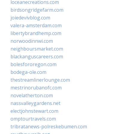
loceanecreations.com
birdsongridgefarm.com
joiedevivblog.com
valera-amsterdam.com
libertybrandhemp.com
norwoodinnwi.com
neighboursmarket.com
blackanguscareers.com
bolesfororegon.com
bodega-ole.com
thestreamlinerlounge.com
mestrinorubanofc.com
novelatherton.com
nassvalleygardens.net
electjohnstewart.com
omptourtravels.com
tribratanews-polreskebumen.com