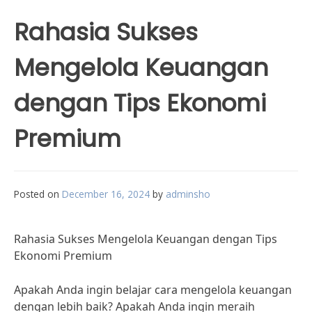
Rahasia Sukses
Mengelola Keuangan
dengan Tips Ekonomi
Premium
Posted on
December 16, 2024
by
adminsho
Rahasia Sukses Mengelola Keuangan dengan Tips
Ekonomi Premium
Apakah Anda ingin belajar cara mengelola keuangan
dengan lebih baik? Apakah Anda ingin meraih