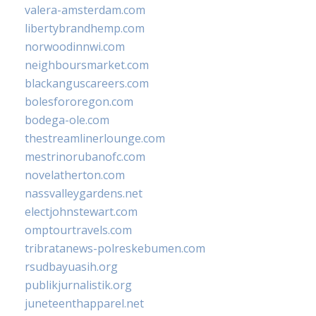
valera-amsterdam.com
libertybrandhemp.com
norwoodinnwi.com
neighboursmarket.com
blackanguscareers.com
bolesfororegon.com
bodega-ole.com
thestreamlinerlounge.com
mestrinorubanofc.com
novelatherton.com
nassvalleygardens.net
electjohnstewart.com
omptourtravels.com
tribratanews-polreskebumen.com
rsudbayuasih.org
publikjurnalistik.org
juneteenthapparel.net