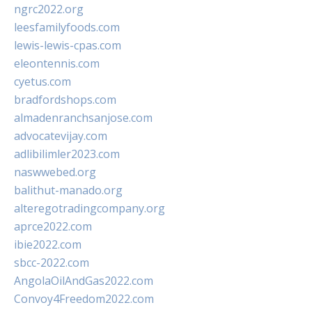
ngrc2022.org
leesfamilyfoods.com
lewis-lewis-cpas.com
eleontennis.com
cyetus.com
bradfordshops.com
almadenranchsanjose.com
advocatevijay.com
adlibilimler2023.com
naswwebed.org
balithut-manado.org
alteregotradingcompany.org
aprce2022.com
ibie2022.com
sbcc-2022.com
AngolaOilAndGas2022.com
Convoy4Freedom2022.com