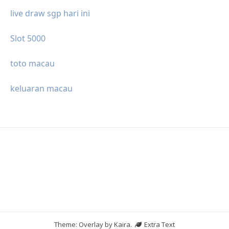
live draw sgp hari ini
Slot 5000
toto macau
keluaran macau
Theme: Overlay by
Kaira
.
Extra Text