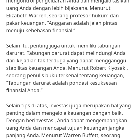
mengontrol pengeluaran Anda dan mengalokasikan
uang Anda dengan lebih bijaksana. Menurut
Elizabeth Warren, seorang profesor hukum dan
pakar keuangan, “Anggaran adalah jalan pintas
menuju kebebasan finansial.”
Selain itu, penting juga untuk memiliki tabungan
darurat. Tabungan darurat dapat melindungi Anda
dari kejadian tak terduga yang dapat mengganggu
stabilitas keuangan Anda. Menurut Robert Kiyosaki,
seorang penulis buku terkenal tentang keuangan,
“Tabungan darurat adalah pondasi kesuksesan
finansial Anda.”
Selain tips di atas, investasi juga merupakan hal yang
penting dalam mengelola keuangan dengan baik.
Dengan berinvestasi, Anda dapat mengembangkan
uang Anda dan mencapai tujuan keuangan jangka
panjang Anda. Menurut Warren Buffett, seorang