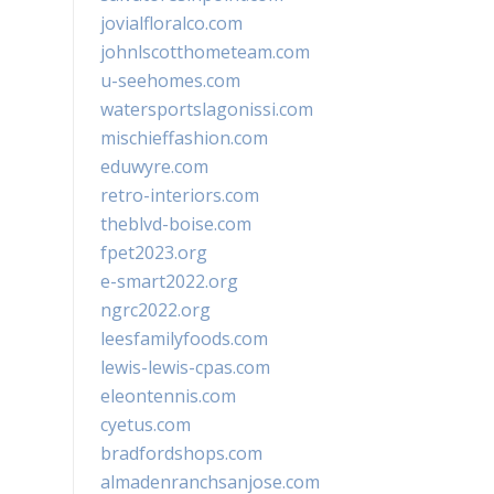
jovialfloralco.com
johnlscotthometeam.com
u-seehomes.com
watersportslagonissi.com
mischieffashion.com
eduwyre.com
retro-interiors.com
theblvd-boise.com
fpet2023.org
e-smart2022.org
ngrc2022.org
leesfamilyfoods.com
lewis-lewis-cpas.com
eleontennis.com
cyetus.com
bradfordshops.com
almadenranchsanjose.com