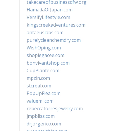
takecareofbusinessdfw.org
HamadaOfJapan.com
VersifyLifestyle.com
kingscreekadventures.com
antaeuslabs.com
purelycleanchemdry.com
WishOping.com
shoplegacee.com
bonvivantshop.com
CupPlante.com
mpzin.com
stcreal.com
PopUpFlea.com
valueml.com
rebeccatorresjewelry.com
jmpbliss.com
drjorgerico.com