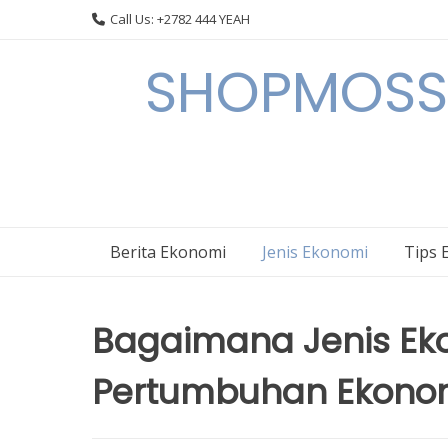
Skip
Call Us: +2782 444 YEAH
to
content
SHOPMOSSI 
Berita Ekonomi
Jenis Ekonomi
Tips 
Bagaimana Jenis Ek
Pertumbuhan Ekonom