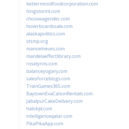
bettermoodfoodcorporation.com
hingstonnt.com
chooseagender.com
hoverboardssale.com
alaskapolitics.com
stsmp.org
manoelneves.com
mandelaeffectlibrary.com
roselynns.com
balanceyoganj.com
salesforceblogs.com
TrainGames365.com
BaytownEvaCationRentals.com
JabalpurCakeDelivery.com
halobjd.com
intelligenceqatar.com
PikaPikaApp.com