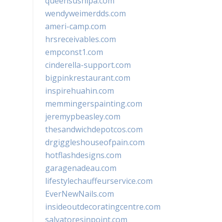
queensushipa.com
wendyweimerdds.com
ameri-camp.com
hrsreceivables.com
empconst1.com
cinderella-support.com
bigpinkrestaurant.com
inspirehuahin.com
memmingerspainting.com
jeremypbeasley.com
thesandwichdepotcos.com
drgiggleshouseofpain.com
hotflashdesigns.com
garagenadeau.com
lifestylechauffeurservice.com
EverNewNails.com
insideoutdecoratingcentre.com
salvatoresinpoint.com