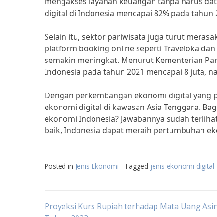
mengakses layanan keuangan tanpa harus data
digital di Indonesia mencapai 82% pada tahun 
Selain itu, sektor pariwisata juga turut meras
platform booking online seperti Traveloka da
semakin meningkat. Menurut Kementerian Par
Indonesia pada tahun 2021 mencapai 8 juta, n
Dengan perkembangan ekonomi digital yang pe
ekonomi digital di kawasan Asia Tenggara. B
ekonomi Indonesia? Jawabannya sudah terliha
baik, Indonesia dapat meraih pertumbuhan eko
Posted in
Jenis Ekonomi
Tagged
jenis ekonomi digital
Post
Proyeksi Kurs Rupiah terhadap Mata Uang Asin